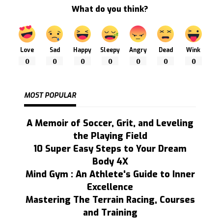
What do you think?
Love
Sad
Happy
Sleepy
Angry
Dead
Wink
0
0
0
0
0
0
0
MOST POPULAR
A Memoir of Soccer, Grit, and Leveling
the Playing Field
10 Super Easy Steps to Your Dream
Body 4X
Mind Gym : An Athlete's Guide to Inner
Excellence
Mastering The Terrain Racing, Courses
and Training