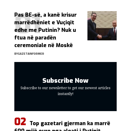
Pas BE-së, a kanë krisur
marrëdhëniet e Vuçiqit
edhe me Putinin? Nuk u
ftua në paradën
ceremoniale në Moskë
BY
GAZETAINFORMER
Subscribe Now
Subscribe to our newsletter to get our newest articles
instantly!
Top gazetari gjerman ka marrë