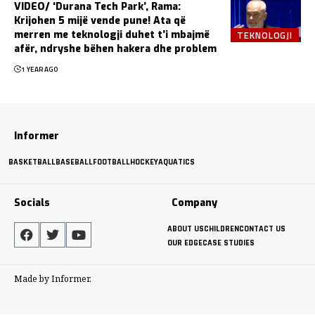
VIDEO/ ‘Durana Tech Park’, Rama:
Krijohen 5 mijë vende pune! Ata që
TEKNOLOGJI
merren me teknologji duhet t’i mbajmë
afër, ndryshe bëhen hakera dhe problem
1 YEAR AGO
Informer
BASKETBALL
BASEBALL
FOOTBALL
HOCKEY
AQUATICS
Socials
Company
ABOUT US
CHILDREN
CONTACT US
OUR EDGE
CASE STUDIES
Made by Informer.