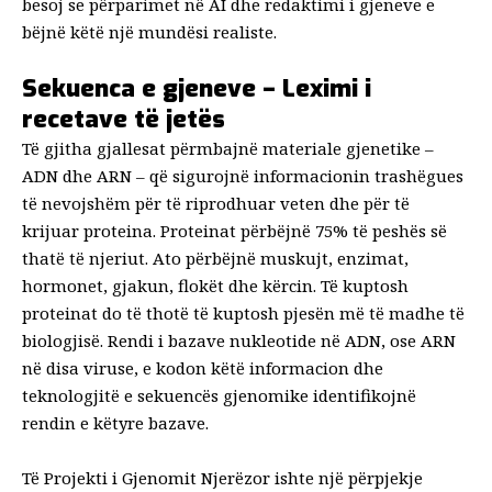
besoj se përparimet në AI dhe redaktimi i gjeneve e
bëjnë këtë një mundësi realiste.
Sekuenca e gjeneve – Leximi i
recetave të jetës
Të gjitha gjallesat përmbajnë materiale gjenetike –
ADN dhe ARN – që sigurojnë informacionin trashëgues
të nevojshëm për të riprodhuar veten dhe për të
krijuar proteina. Proteinat përbëjnë 75% të peshës së
thatë të njeriut. Ato përbëjnë muskujt, enzimat,
hormonet, gjakun, flokët dhe kërcin. Të kuptosh
proteinat do të thotë të kuptosh pjesën më të madhe të
biologjisë. Rendi i bazave nukleotide në ADN, ose ARN
në disa viruse, e kodon këtë informacion dhe
teknologjitë e sekuencës gjenomike identifikojnë
rendin e këtyre bazave.
Të
Projekti i Gjenomit Njerëzor
ishte një përpjekje