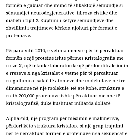
formën e gabuar dhe
mund të shkaktojë sëmundje
si
sëmundjet neurodegjenerative, fibroza cistike dhe
diabeti i tipit 2. Kuptimi i këtyre sëmundjeve dhe
zhvillimi i trajtimeve kërkon njohuri për format e
proteinave.
Përpara vitit 2016, e vetmja mënyrë për të përcaktuar
formën e një proteine ​​ishte përmes
Kristalografia me
rreze X
, një teknikë laboratorike që përdor difraksionin
e rrezeve X nga kristalet e vetme për të përcaktuar
rregullimin e saktë të atomeve dhe molekulave në tre
dimensione në një molekulë. Në atë kohë, struktura e
rreth 200,000 proteinave ishte përcaktuar me anë të
kristalografisë, duke kushtuar miliarda dollarë.
AlphaFold, një program për mësimin e makinerive
,
përdori këto struktura kristalore si një grup trajnimi
për të përcaktuar formën e proteinave nga sekuencat e