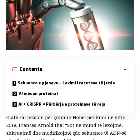
Contents
Sekuenca e gjeneve – Leximi i recetave të jetës
AI mëson proteinat
AI + CRISPR = Përbërja e proteinave të reja
Gjatë saj
leksion për çmimin Nobel për kimi
në vitin
2018, Frances Arnold tha: “Sot ne mund të lexojmë,
shkruajmë dhe modifikojmë çdo sekuencë të ADN-së