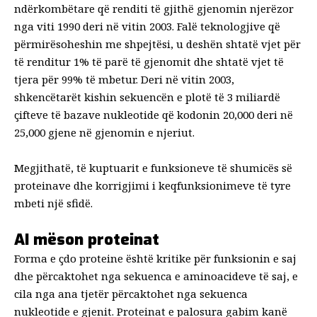
ndërkombëtare që renditi të gjithë gjenomin njerëzor
nga viti 1990 deri në vitin 2003. Falë teknologjive që
përmirësoheshin me shpejtësi, u deshën shtatë vjet për
të renditur 1% të parë të gjenomit dhe shtatë vjet të
tjera për 99% të mbetur. Deri në vitin 2003,
shkencëtarët kishin sekuencën e plotë të 3 miliardë
çifteve të bazave nukleotide që kodonin 20,000 deri në
25,000 gjene në gjenomin e njeriut.
Megjithatë, të kuptuarit e funksioneve të shumicës së
proteinave dhe korrigjimi i keqfunksionimeve të tyre
mbeti një sfidë.
AI mëson proteinat
Forma e çdo proteine ​​është kritike për funksionin e saj
dhe përcaktohet nga sekuenca e aminoacideve të saj, e
cila nga ana tjetër përcaktohet nga sekuenca
nukleotide e gjenit. Proteinat e palosura gabim kanë