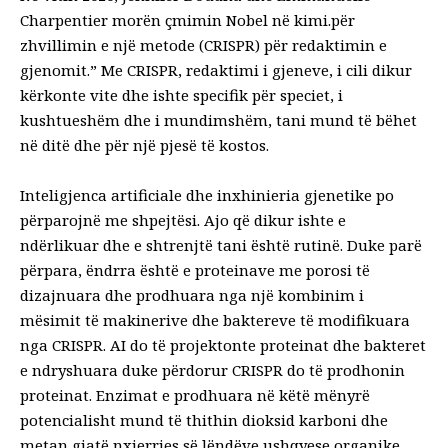
Charpentier morën çmimin Nobel në kimi.
për
zhvillimin e një metode (CRISPR) për redaktimin e
gjenomit
.” Me CRISPR, redaktimi i gjeneve, i cili dikur
kërkonte vite dhe ishte specifik për speciet, i
kushtueshëm dhe i mundimshëm, tani mund të bëhet
në ditë dhe për një pjesë të kostos.
Inteligjenca artificiale dhe inxhinieria gjenetike po
përparojnë me shpejtësi. Ajo që dikur ishte e
ndërlikuar dhe e shtrenjtë tani është rutinë. Duke parë
përpara, ëndrra është e proteinave me porosi të
dizajnuara dhe prodhuara nga një kombinim i
mësimit të makinerive dhe baktereve të modifikuara
nga CRISPR. AI do të projektonte proteinat dhe bakteret
e ndryshuara duke përdorur CRISPR do të prodhonin
proteinat. Enzimat e prodhuara në këtë mënyrë
potencialisht mund të thithin dioksid karboni dhe
metan gjatë nxjerrjes së lëndëve ushqyese organike,