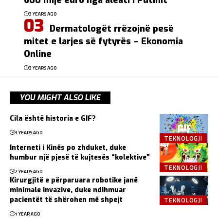
600 mijë euro nga aleati i Putinit
3 YEARS AGO
Dermatologët rrëzojnë pesë
mitet e larjes së fytyrës – Ekonomia
Online
3 YEARS AGO
YOU MIGHT ALSO LIKE
Cila është historia e GIF?
3 YEARS AGO
TEKNOLOGJI
Interneti i Kinës po zhduket, duke
humbur një pjesë të kujtesës “kolektive”
TEKNOLOGJI
2 YEARS AGO
Kirurgjitë e përparuara robotike janë
minimale invazive, duke ndihmuar
TEKNOLOGJI
pacientët të shërohen më shpejt
1 YEAR AGO