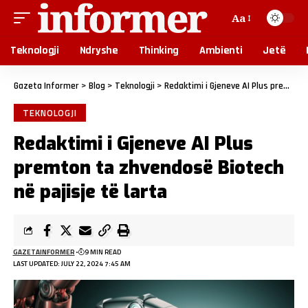
Aa
Teknologji
Ndryshe
Thinking
Ambienti
Jetë
Gazeta Informer
>
Blog
>
Teknologji
>
Redaktimi i Gjeneve AI Plus premton ta zhvendosë Biotech në pajisje të larta
TEKNOLOGJI
Redaktimi i Gjeneve AI Plus
premton ta zhvendosë Biotech
në pajisje të larta
GAZETAINFORMER
9 MIN READ
LAST UPDATED: JULY 22, 2024 7:45 AM