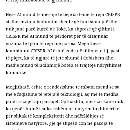
Nëse AI mund të mësojë të bëjë sisteme të reja CRISPR
si dhe enzima biolumineshente që funksionojnë dhe
nuk janë parë kurrë në Tokë, ka shpresë që çiftimi i
CRISPR me AI mund të përdoret për të dizajnuar
enzima të tjera të reja me porosi. Megjithëse
kombinimi CRISPR-AI është ende në fillimet e tij, pasi
të piqet, ka të ngjarë të jetë shumë i dobishëm dhe
madje mund të ndihmojë botën të trajtojë ndryshimet
klimatike.
Megjithatë, është e rëndësishme të mbani mend se sa
më e fuqishme të jetë një teknologji,
aq më të mëdha
janë rreziqet
ajo paraqet. Gjithashtu, njerëzit kanë
nuk
ka qenë shumë i suksesshëm në natyrën inxhinierike
për shkak të kompleksitetit dhe ndërlidhjes së
sistemeve natyrore, gjë që shpesh çon në pasoja të