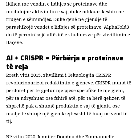
lidhen me vendin e lidhjes së proteinave dhe
modulojnë aktivitetin e saj, duke ndikuar kështu në
rrugën e sëmundjes. Duke qenë në gjendje të
parashikojë vendet e lidhjes së proteinave, AlphaFold3
do të përmirësojë aftësitë e studiuesve për zhvillimin e
ilaçeve.
AI + CRISPR = Përbërja e proteinave
të reja
Rreth vitit 2015, zhvillimi i
Teknologjia CRISPR
revolucionarizoi redaktimin e gjeneve. CRISPR mund të
përdoret për të gjetur një pjesë specifike të një gjeni,
për ta ndryshuar ose fshirë atë, për ta bërë qelizën të
shprehë pak a shumë produktin e saj të gjenit, ose
madje të shtojë një gjen krejtësisht të huaj në vend të
tij.
Në vitin 2020, Jennifer Doudna dhe Emmanuelle