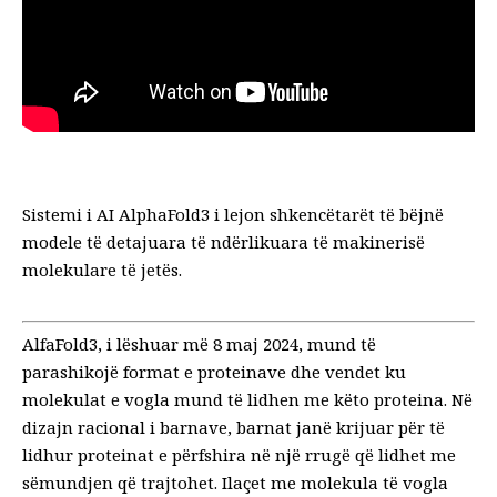
Sistemi i AI AlphaFold3 i lejon shkencëtarët të bëjnë
modele të detajuara të ndërlikuara të makinerisë
molekulare të jetës.
AlfaFold3
, i lëshuar më 8 maj 2024, mund të
parashikojë format e proteinave dhe vendet ku
molekulat e vogla mund të lidhen me këto proteina. Në
dizajn racional i barnave
, barnat janë krijuar për të
lidhur proteinat e përfshira në një rrugë që lidhet me
sëmundjen që trajtohet. Ilaçet me molekula të vogla