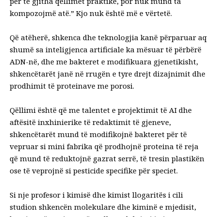
për të gjitha qëllimet praktike, por nuk mund ta
kompozojmë atë.” Kjo nuk është më e vërtetë.
Që atëherë, shkenca dhe teknologjia kanë përparuar aq
shumë sa inteligjenca artificiale ka mësuar të përbërë
ADN-në, dhe me bakteret e modifikuara gjenetikisht,
shkencëtarët janë në rrugën e tyre drejt dizajnimit dhe
prodhimit të proteinave me porosi.
Qëllimi është që me talentet e projektimit të AI dhe
aftësitë inxhinierike të redaktimit të gjeneve,
shkencëtarët mund të modifikojnë bakteret për të
vepruar si mini fabrika që prodhojnë proteina të reja
që mund të reduktojnë gazrat serrë, të tresin plastikën
ose të veprojnë si pesticide specifike për speciet.
Si nje
profesor i kimisë dhe kimist llogaritës
i cili
studion shkencën molekulare dhe kiminë e mjedisit,