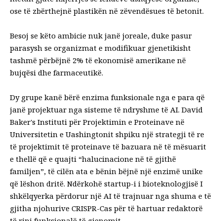
ose të zbërthejnë plastikën në zëvendësues të betonit.
Besoj se këto ambicie nuk janë joreale, duke pasur
parasysh se organizmat e modifikuar gjenetikisht
tashmë përbëjnë 2% të ekonomisë amerikane
në
bujqësi dhe farmaceutikë.
Dy grupe kanë bërë enzima funksionale nga e para që
janë projektuar nga sisteme të ndryshme të AI.
David
Baker
's
Instituti për Projektimin e Proteinave
në
Universitetin e Uashingtonit shpiku një strategji të re
të projektimit të proteinave të bazuara në të mësuarit
e thellë që e quajti “
halucinacione në të gjithë
familjen
”, të cilën ata e bënin
bëjnë një enzimë unike
që lëshon dritë
. Ndërkohë startup-i i bioteknologjisë
I
shkëlqyer
ka përdorur një AI të trajnuar nga shuma e të
gjitha njohurive CRISPR-Cas
për të hartuar redaktorë
të rinj funksionalë të gjenomit
.