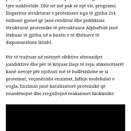
tyre nukleotide. Dhe në më pak se një vit, programi
llogaritur strukturat e proteinave
nga të gjitha 214
milionë gjenet që janë renditur dhe publikuar.
Strukturat proteinike të përcaktuara AlphaFold janë
lëshuar të gjitha në a
bazën e të dhënave të
disponueshme lirisht
.
Për të trajtuar në mënyrë efektive sëmundjet
joinfektive dhe për të krijuar ilaçe të reja, shkencëtarët
kanë nevojë për njohuri më të hollësishme se si
proteinat, veçanërisht enzimat, lidhin molekulat e
vogla. Enzimat janë katalizatorë proteinikë që
mundësojnë dhe rregullojnë reaksionet biokimike.