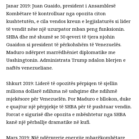
Janar 2019: Juan Guaido, president i Ansamblesë
Kombëtare të kontrolluar nga opozita citon
kushtetutën, e cila vendos kreun e legjislaturës si lider
të vendit nëse një uzurpator mban peng funksionin.
SHBA dhe më shumë se 50 qeveri të tjera njohin
Guaidon si president të përkohshëm të Venezuelës.
Maduro ndërpret marrëdhëniet diplomatike me
Uashingtonin. Administrata Trump ndalon blerjen e
naftës venezueliane.
Shkurt 2019: Liderë të opozitës përpiqen të sjellin
miliona dollarë ndihma në ushqime dhe ndihmë
mjekësore për Venezuelën. Por Maduro e bllokon, duke
e quajtur një përpjekje të SHBA për të pushtuar vendin.
Forcat e sigurisë dhe opozita e mbështetur nga SHBA
kanë një përballje dramatike në kufi.
Mars 2019: Një ndërprerje energjie mbarëkombëtare