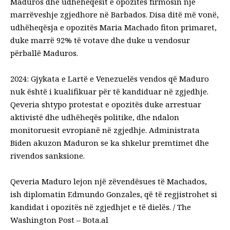
Maduros dhe udhëheqësit e opozitës firmosin një
marrëveshje zgjedhore në Barbados. Disa ditë më vonë,
udhëheqësja e opozitës Maria Machado fiton primaret,
duke marrë 92% të votave dhe duke u vendosur
përballë Maduros.
2024: Gjykata e Lartë e Venezuelës vendos që Maduro
nuk është i kualifikuar për të kandiduar në zgjedhje.
Qeveria shtypo protestat e opozitës duke arrestuar
aktivistë dhe udhëheqës politike, dhe ndalon
monitoruesit evropianë në zgjedhje. Administrata
Biden akuzon Maduron se ka shkelur premtimet dhe
rivendos sanksione.
Qeveria Maduro lejon një zëvendësues të Machados,
ish diplomatin Edmundo Gonzales, që të regjistrohet si
kandidat i opozitës në zgjedhjet e të dielës. / The
Washington Post – Bota.al