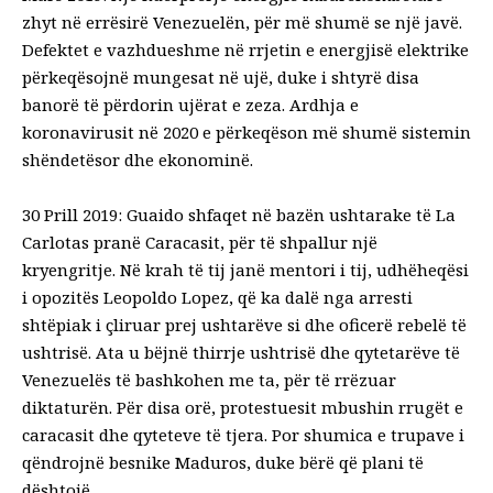
zhyt në errësirë Venezuelën, për më shumë se një javë.
Defektet e vazhdueshme në rrjetin e energjisë elektrike
përkeqësojnë mungesat në ujë, duke i shtyrë disa
banorë të përdorin ujërat e zeza. Ardhja e
koronavirusit në 2020 e përkeqëson më shumë sistemin
shëndetësor dhe ekonominë.
30 Prill 2019: Guaido shfaqet në bazën ushtarake të La
Carlotas pranë Caracasit, për të shpallur një
kryengritje. Në krah të tij janë mentori i tij, udhëheqësi
i opozitës Leopoldo Lopez, që ka dalë nga arresti
shtëpiak i çliruar prej ushtarëve si dhe oficerë rebelë të
ushtrisë. Ata u bëjnë thirrje ushtrisë dhe qytetarëve të
Venezuelës të bashkohen me ta, për të rrëzuar
diktaturën. Për disa orë, protestuesit mbushin rrugët e
caracasit dhe qyteteve të tjera. Por shumica e trupave i
qëndrojnë besnike Maduros, duke bërë që plani të
dështojë.