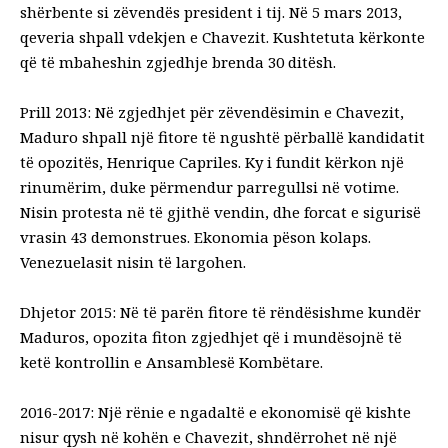
shërbente si zëvendës president i tij. Në 5 mars 2013,
qeveria shpall vdekjen e Chavezit. Kushtetuta kërkonte
që të mbaheshin zgjedhje brenda 30 ditësh.
Prill 2013: Në zgjedhjet për zëvendësimin e Chavezit,
Maduro shpall një fitore të ngushtë përballë kandidatit
të opozitës, Henrique Capriles. Ky i fundit kërkon një
rinumërim, duke përmendur parregullsi në votime.
Nisin protesta në të gjithë vendin, dhe forcat e sigurisë
vrasin 43 demonstrues. Ekonomia pëson kolaps.
Venezuelasit nisin të largohen.
Dhjetor 2015: Në të parën fitore të rëndësishme kundër
Maduros, opozita fiton zgjedhjet që i mundësojnë të
ketë kontrollin e Ansamblesë Kombëtare.
2016-2017: Një rënie e ngadaltë e ekonomisë që kishte
nisur qysh në kohën e Chavezit, shndërrohet në një