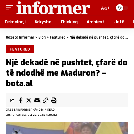
Aa
Teknologji
Ndryshe
Thinking
Ambienti
Jetë
Gazeta Informer
>
Blog
>
Featured
>
Një dekadë në pushtet, çfarë do të ndodhë me Maduron? – bota.al
FEATURED
Një dekadë në pushtet, çfarë do
të ndodhë me Maduron? –
bota.al
GAZETAINFORMER
10 MIN READ
LAST UPDATED: JULY 27, 2024 7:20 AM