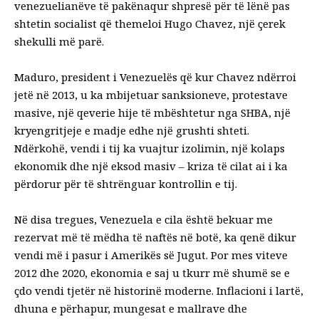
venezuelianëve të pakënaqur shpresë për të lënë pas
shtetin socialist që themeloi Hugo Chavez, një çerek
shekulli më parë.
Maduro, president i Venezuelës që kur Chavez ndërroi
jetë në 2013, u ka mbijetuar sanksioneve, protestave
masive, një qeverie hije të mbështetur nga SHBA, një
kryengritjeje e madje edhe një grushti shteti.
Ndërkohë, vendi i tij ka vuajtur izolimin, një kolaps
ekonomik dhe një eksod masiv – kriza të cilat ai i ka
përdorur për të shtrënguar kontrollin e tij.
Në disa tregues, Venezuela e cila është bekuar me
rezervat më të mëdha të naftës në botë, ka qenë dikur
vendi më i pasur i Amerikës së Jugut. Por mes viteve
2012 dhe 2020, ekonomia e saj u tkurr më shumë se e
çdo vendi tjetër në historinë moderne. Inflacioni i lartë,
dhuna e përhapur, mungesat e mallrave dhe