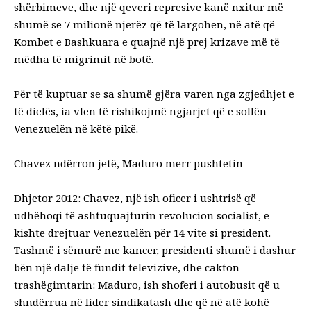
shërbimeve, dhe një qeveri represive kanë nxitur më
shumë se 7 milionë njerëz që të largohen, në atë që
Kombet e Bashkuara e quajnë një prej krizave më të
mëdha të migrimit në botë.
Për të kuptuar se sa shumë gjëra varen nga zgjedhjet e
të dielës, ia vlen të rishikojmë ngjarjet që e sollën
Venezuelën në këtë pikë.
Chavez ndërron jetë, Maduro merr pushtetin
Dhjetor 2012: Chavez, një ish oficer i ushtrisë që
udhëhoqi të ashtuquajturin revolucion socialist, e
kishte drejtuar Venezuelën për 14 vite si president.
Tashmë i sëmurë me kancer, presidenti shumë i dashur
bën një dalje të fundit televizive, dhe cakton
trashëgimtarin: Maduro, ish shoferi i autobusit që u
shndërrua në lider sindikatash dhe që në atë kohë