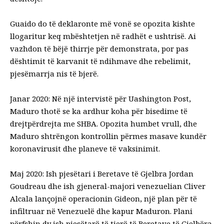
Guaido do të deklaronte më vonë se opozita kishte
llogaritur keq mbështetjen në radhët e ushtrisë. Ai
vazhdon të bëjë thirrje për demonstrata, por pas
dështimit të karvanit të ndihmave dhe rebelimit,
pjesëmarrja nis të bjerë.
Janar 2020: Në një intervistë për Uashington Post,
Maduro thotë se ka ardhur koha për bisedime të
drejtpërdrejta me SHBA. Opozita humbet vrull, dhe
Maduro shtrëngon kontrollin përmes masave kundër
koronavirusit dhe planeve të vaksinimit.
Maj 2020: Ish pjesëtari i Beretave të Gjelbra Jordan
Goudreau dhe ish gjeneral-majori venezuelian Cliver
Alcala lançojnë operacionin Gideon, një plan për të
infiltruar në Venezuelë dhe kapur Maduron. Plani
përfshin dy ish pjesëtarë të tjerë të Beretave të Gjelbëra