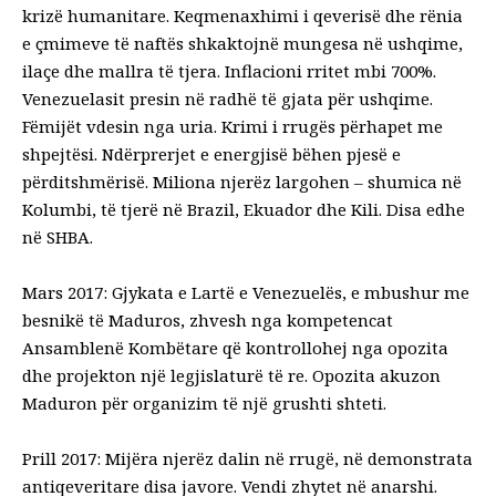
krizë humanitare. Keqmenaxhimi i qeverisë dhe rënia
e çmimeve të naftës shkaktojnë mungesa në ushqime,
ilaçe dhe mallra të tjera. Inflacioni rritet mbi 700%.
Venezuelasit presin në radhë të gjata për ushqime.
Fëmijët vdesin nga uria. Krimi i rrugës përhapet me
shpejtësi. Ndërprerjet e energjisë bëhen pjesë e
përditshmërisë. Miliona njerëz largohen – shumica në
Kolumbi, të tjerë në Brazil, Ekuador dhe Kili. Disa edhe
në SHBA.
Mars 2017: Gjykata e Lartë e Venezuelës, e mbushur me
besnikë të Maduros, zhvesh nga kompetencat
Ansamblenë Kombëtare që kontrollohej nga opozita
dhe projekton një legjislaturë të re. Opozita akuzon
Maduron për organizim të një grushti shteti.
Prill 2017: Mijëra njerëz dalin në rrugë, në demonstrata
antiqeveritare disa javore. Vendi zhytet në anarshi.