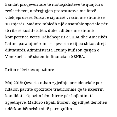
Bandat proqeveritare të motoçiklistëve të quajtura
“colectivos”, u përgjigjen protestuesve me forcë
vdekjeprurëse. Forcat e sigurisë vrasin më shumë se
100 njerëz. Maduro mbledh një ansamble speciale për
të ribërë kushtetutën, duke i dhënë më shumë
kompetenca vetes. Udhëheqësit e SHBA dhe Amerikës
Latine paralajmërojnë se qeveria e tij po shkon drejt
diktaturës. Administrata Trump kufizon qasjen e
Venezuelës në sistemin financiar të SHBA.
Rritja e lëvizjes opozitare
Maj 2018: Qeveria mban zgjedhje presidenciale por
ndalon partitë opozitare tradicionale që të nxjerrin
kandidatë. Opozita bën thirrje për bojkotim të
zgjedhjeve. Maduro shpall fitoren. Zgjedhjet dënohen
ndërkombëtarisht si të parregullta.