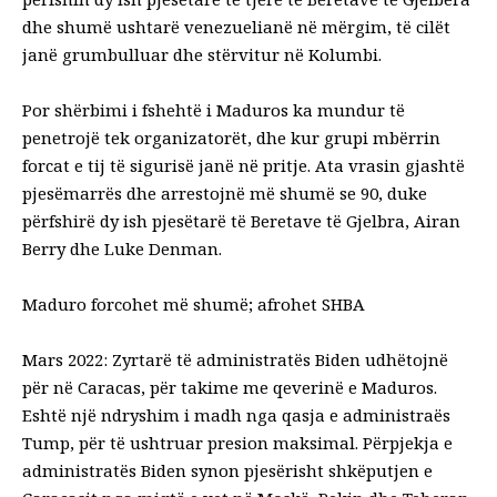
dhe shumë ushtarë venezuelianë në mërgim, të cilët
janë grumbulluar dhe stërvitur në Kolumbi.
Por shërbimi i fshehtë i Maduros ka mundur të
penetrojë tek organizatorët, dhe kur grupi mbërrin
forcat e tij të sigurisë janë në pritje. Ata vrasin gjashtë
pjesëmarrës dhe arrestojnë më shumë se 90, duke
përfshirë dy ish pjesëtarë të Beretave të Gjelbra, Airan
Berry dhe Luke Denman.
Maduro forcohet më shumë; afrohet SHBA
Mars 2022: Zyrtarë të administratës Biden udhëtojnë
për në Caracas, për takime me qeverinë e Maduros.
Eshtë një ndryshim i madh nga qasja e administraës
Tump, për të ushtruar presion maksimal. Përpjekja e
administratës Biden synon pjesërisht shkëputjen e