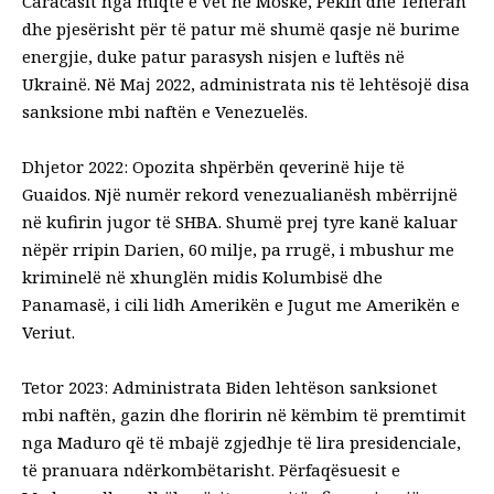
Caracasit nga miqtë e vet në Moskë, Pekin dhe Teheran
dhe pjesërisht për të patur më shumë qasje në burime
energjie, duke patur parasysh nisjen e luftës në
Ukrainë. Në Maj 2022, administrata nis të lehtësojë disa
sanksione mbi naftën e Venezuelës.
Dhjetor 2022: Opozita shpërbën qeverinë hije të
Guaidos. Një numër rekord venezualianësh mbërrijnë
në kufirin jugor të SHBA. Shumë prej tyre kanë kaluar
nëpër rripin Darien, 60 milje, pa rrugë, i mbushur me
kriminelë në xhunglën midis Kolumbisë dhe
Panamasë, i cili lidh Amerikën e Jugut me Amerikën e
Veriut.
Tetor 2023: Administrata Biden lehtëson sanksionet
mbi naftën, gazin dhe floririn në këmbim të premtimit
nga Maduro që të mbajë zgjedhje të lira presidenciale,
të pranuara ndërkombëtarisht. Përfaqësuesit e