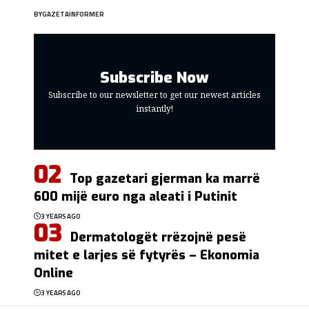
BY
GAZETAINFORMER
Subscribe Now
Subscribe to our newsletter to get our newest articles
instantly!
Top gazetari gjerman ka marrë
600 mijë euro nga aleati i Putinit
3 YEARS AGO
Dermatologët rrëzojnë pesë
mitet e larjes së fytyrës – Ekonomia
Online
3 YEARS AGO