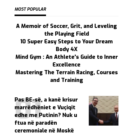
MOST POPULAR
A Memoir of Soccer, Grit, and Leveling
the Playing Field
10 Super Easy Steps to Your Dream
Body 4X
Mind Gym : An Athlete's Guide to Inner
Excellence
Mastering The Terrain Racing, Courses
and Training
Pas BE-së, a kanë krisur
marrëdhëniet e Vuçiqit
edhe me Putinin? Nuk u
ftua në paradën
ceremoniale në Moskë