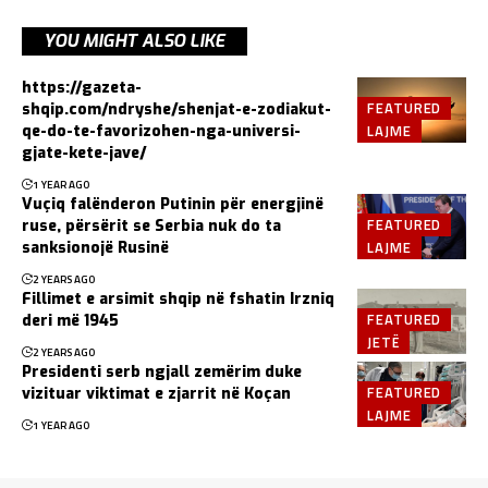
YOU MIGHT ALSO LIKE
https://gazeta-
FEATURED
shqip.com/ndryshe/shenjat-e-zodiakut-
LAJME
qe-do-te-favorizohen-nga-universi-
gjate-kete-jave/
1 YEAR AGO
Vuçiq falënderon Putinin për energjinë
FEATURED
ruse, përsërit se Serbia nuk do ta
LAJME
sanksionojë Rusinë
2 YEARS AGO
Fillimet e arsimit shqip në fshatin Irzniq
FEATURED
deri më 1945
JETË
2 YEARS AGO
Presidenti serb ngjall zemërim duke
FEATURED
vizituar viktimat e zjarrit në Koçan
LAJME
1 YEAR AGO