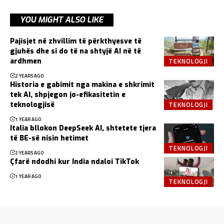
YOU MIGHT ALSO LIKE
Pajisjet në zhvillim të përkthyesve të
gjuhës dhe si do të na shtyjë AI në të
TEKNOLOGJI
ardhmen
2 YEARS AGO
Historia e gabimit nga makina e shkrimit
tek AI, shpjegon jo-efikasitetin e
TEKNOLOGJI
teknologjisë
1 YEAR AGO
Italia bllokon DeepSeek AI, shtetete tjera
të BE-së nisin hetimet
TEKNOLOGJI
2 YEARS AGO
Çfarë ndodhi kur India ndaloi TikTok
1 YEAR AGO
TEKNOLOGJI