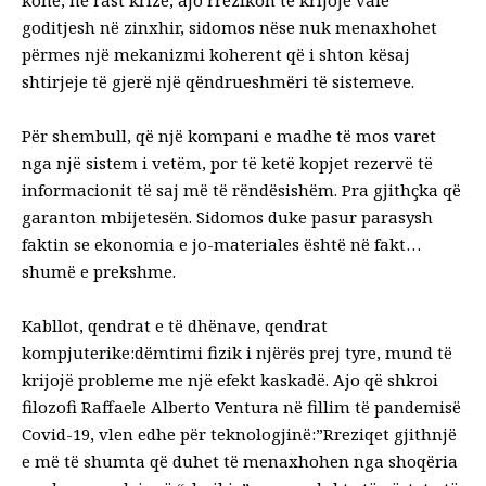
kohë, në rast krize, ajo rrezikon të krijojë valë
goditjesh në zinxhir, sidomos nëse nuk menaxhohet
përmes një mekanizmi koherent që i shton kësaj
shtirjeje të gjerë një qëndrueshmëri të sistemeve.
Për shembull, që një kompani e madhe të mos varet
nga një sistem i vetëm, por të ketë kopjet rezervë të
informacionit të saj më të rëndësishëm. Pra gjithçka që
garanton mbijetesën. Sidomos duke pasur parasysh
faktin se ekonomia e jo-materiales është në fakt…
shumë e prekshme.
Kabllot, qendrat e të dhënave, qendrat
kompjuterike:dëmtimi fizik i njërës prej tyre, mund të
krijojë probleme me një efekt kaskadë. Ajo që shkroi
filozofi Raffaele Alberto Ventura në fillim të pandemisë
Covid-19, vlen edhe për teknologjinë:”Rreziqet gjithnjë
e më të shumta që duhet të menaxhohen nga shoqëria