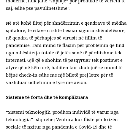
moderne, nuk janë “shpikje” por produkte të vërteta të
saj, edhe pse pavullnetshme”.
Në atë kohë flitej për shndërrimin e qendrave të mëdha
spitalore, të cilave u ishte besuar siguria shëndetësore,
në qendra të përhapjes së virusit në fillim të
pandemisë. Tani mund të flasim për problemin që lind
nga mbështetja totale të jetës sonë të përditshme tek
interneti. Gjë që e shohim të pasqyruar tek postimet e
atyre që në këto orë, habiten kur zbulojnë se mund të
bëjnë check-in edhe me një biletë prej letre për të
vazhduar udhëtimin e tyre me avion.
Sisteme të forta dhe të komplikuara
“Sistemi teknologjik, prodhon individë të varur nga
teknologjia”- shprehej Ventura kur fliste për krizën
sociale të nxitur nga pandemia e Covid-19 dhe të