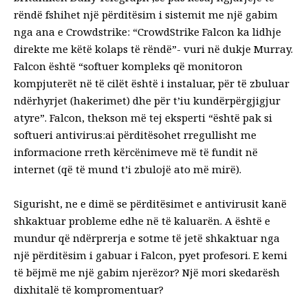
rëndë fshihet një përditësim i sistemit me një gabim
nga ana e Crowdstrike: “CrowdStrike Falcon ka lidhje
direkte me këtë kolaps të rëndë”- vuri në dukje Murray.
Falcon është “softuer kompleks që monitoron
kompjuterët në të cilët është i instaluar, për të zbuluar
ndërhyrjet (hakerimet) dhe për t’iu kundërpërgjigjur
atyre”. Falcon, thekson më tej eksperti “është pak si
softueri antivirus:ai përditësohet rregullisht me
informacione rreth kërcënimeve më të fundit në
internet (që të mund t’i zbulojë ato më mirë).
Sigurisht, ne e dimë se përditësimet e antivirusit kanë
shkaktuar probleme edhe në të kaluarën. A është e
mundur që ndërprerja e sotme të jetë shkaktuar nga
një përditësim i gabuar i Falcon, pyet profesori. E kemi
të bëjmë me një gabim njerëzor? Një mori skedarësh
dixhitalë të kompromentuar?