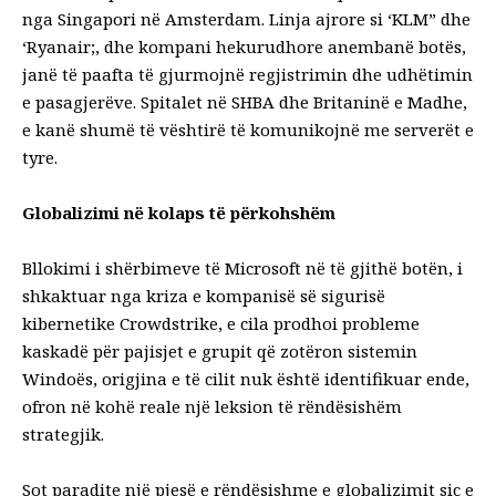
nga Singapori në Amsterdam. Linja ajrore si ‘KLM” dhe
‘Ryanair;, dhe kompani hekurudhore anembanë botës,
janë të paafta të gjurmojnë regjistrimin dhe udhëtimin
e pasagjerëve. Spitalet në SHBA dhe Britaninë e Madhe,
e kanë shumë të vështirë të komunikojnë me serverët e
tyre.
Globalizimi në kolaps të përkohshëm
Bllokimi i shërbimeve të Microsoft në të gjithë botën, i
shkaktuar nga kriza e kompanisë së sigurisë
kibernetike Crowdstrike, e cila prodhoi probleme
kaskadë për pajisjet e grupit që zotëron sistemin
Windoës, origjina e të cilit nuk është identifikuar ende,
ofron në kohë reale një leksion të rëndësishëm
strategjik.
Sot paradite një pjesë e rëndësishme e globalizimit siç e