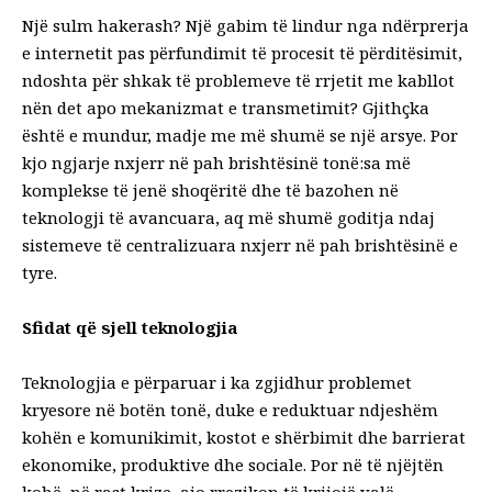
Një sulm hakerash? Një gabim të lindur nga ndërprerja
e internetit pas përfundimit të procesit të përditësimit,
ndoshta për shkak të problemeve të rrjetit me kabllot
nën det apo mekanizmat e transmetimit? Gjithçka
është e mundur, madje me më shumë se një arsye. Por
kjo ngjarje nxjerr në pah brishtësinë tonë:sa më
komplekse të jenë shoqëritë dhe të bazohen në
teknologji të avancuara, aq më shumë goditja ndaj
sistemeve të centralizuara nxjerr në pah brishtësinë e
tyre.
Sfidat që sjell teknologjia
Teknologjia e përparuar i ka zgjidhur problemet
kryesore në botën tonë, duke e reduktuar ndjeshëm
kohën e komunikimit, kostot e shërbimit dhe barrierat
ekonomike, produktive dhe sociale. Por në të njëjtën