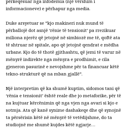
përkeqësuar nga infodemia (një vërshim i
informacioneve) e përhapur nga media.
Duke arsyetuar se ”kjo makineri nuk mund të
përballojë dot asnjë ‘rënie të tensionit’ pa rrezikuar
miliona njerëz që jetojnë në simbiozë me të, qoftë ata
të shtruar në spitale, apo që jetojnë qendrat e mëdha
urbane. Kjo do të thotë gjithashtu, që jemi të varur në
mënyrë indirekte nga mënyra e prodhimit, e cila
gjeneron pasurinë e nevojshme për ta financuar këtë
tekno-strukturë që na mban gjallë”.
Një interpretim që ka shumë kuptim, sidomos tani që
‘rënia e tensionit’ është reale dhe jo metaforike, për të
na kujtuar kërcënimin që nga vjen nga avari si kjo e
sotmja. Ata që kanë synime dashakeqe dhe që synojnë
ta përsërisin këtë në mënyrë të vetëdijshme, do ta
studiojnë me shumë kujdes këtë ngjarje…