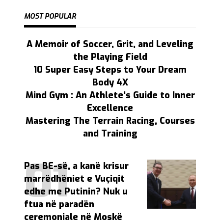
MOST POPULAR
A Memoir of Soccer, Grit, and Leveling
the Playing Field
10 Super Easy Steps to Your Dream
Body 4X
Mind Gym : An Athlete's Guide to Inner
Excellence
Mastering The Terrain Racing, Courses
and Training
Pas BE-së, a kanë krisur
marrëdhëniet e Vuçiqit
edhe me Putinin? Nuk u
ftua në paradën
ceremoniale në Moskë