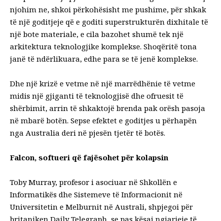
njohim ne, shkoi përkohësisht me pushime, për shkak
të një goditjeje që e goditi superstrukturën dixhitale të
një bote materiale, e cila bazohet shumë tek një
arkitektura teknologjike komplekse. Shoqëritë tona
janë të ndërlikuara, edhe para se të jenë komplekse.
Dhe një krizë e vetme në një marrëdhënie të vetme
midis një gjiganti të teknologjisë dhe ofruesit të
shërbimit, arrin të shkaktojë brenda pak orësh pasoja
në mbarë botën. Sepse efektet e goditjes u përhapën
nga Australia deri në pjesën tjetër të botës.
Falcon, softueri që fajësohet për kolapsin
Toby Murray, profesor i asociuar në Shkollën e
Informatikës dhe Sistemeve të Informacionit në
Universitetin e Melburnit në Australi, shpjegoi për
britaniken Daily Telegraph ,se pas kësaj ngjarjeje të