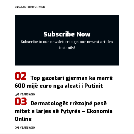
BY
GAZETAINFORMER
Subscribe Now
Subscribe to our newsletter to get our newest articles
instantly!
Top gazetari gjerman ka marrë
600 mijë euro nga aleati i Putinit
3 YEARS AGO
Dermatologët rrëzojnë pesë
mitet e larjes së fytyrës – Ekonomia
Online
3 YEARS AGO