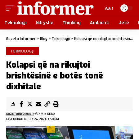
Aa
Teknologji
Ndryshe
Thinking
Ambienti
Jetë
Gazeta Informer
>
Blog
>
Teknologji
>
Kolapsi që na rikujtoi brishtësinë e botës tonë dixhitale
TEKNOLOGJI
Kolapsi që na rikujtoi
brishtësinë e botës tonë
dixhitale
GAZETAINFORMER
7 MIN READ
LAST UPDATED: JULY 24, 2024 3:50 PM