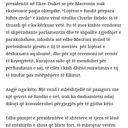
presidentit në Elize. Duket se për Macronin nuk
ekzistonte paqja olimpike. “Lojërat e fundit përpara
luftës civile” e kishte vënë titullin Charlie Hebdo. Si të
thuash që e ka kërkuar vetë. Po të mos kishte vendosur
të shpërndante parlamentin dhe të shpallte zgjedhjet e
parakohshme, ndoshta sot edhe Macroni mund të
pretendonte pjesën e tij të meritës
për lojërat e
dëshiruara aq shumë, dhe për një ceremoni në zemër
të kryeqytetit, kurajoza sido që të mendohet për
përfundimin e saj, të cilës i kish dhënë miratimin e tij
të bindur pas mëdyshjeve të fillimit.
Asgjë nga këto. Një vend i mbështjellë në pasiguri, me
një qeveri në fundin e vet, nuk ka dashamirësi ndaj
dikujt që konsiderohet përgjegjës për të gjitha këto.
Edhe pamjet e presidentëve të shteteve të tjera të lënë
në mëshirën e shiut që binte fort, të mbrojtur vetëm