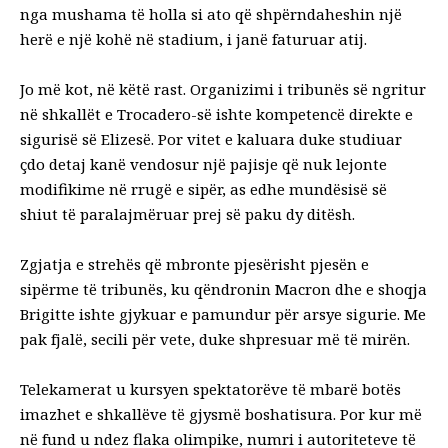
nga mushama të holla si ato që shpërndaheshin një
herë e një kohë në stadium, i janë faturuar atij.
Jo më kot, në këtë rast. Organizimi i tribunës së ngritur
në shkallët e Trocadero-së ishte kompetencë direkte e
sigurisë së Elizesë. Por vitet e kaluara duke studiuar
çdo detaj kanë vendosur një pajisje që nuk lejonte
modifikime në rrugë e sipër, as edhe mundësisë së
shiut të paralajmëruar prej së paku dy ditësh.
Zgjatja e strehës që mbronte pjesërisht pjesën e
sipërme të tribunës, ku qëndronin Macron dhe e shoqja
Brigitte ishte gjykuar e pamundur për arsye sigurie. Me
pak fjalë, secili për vete, duke shpresuar më të mirën.
Telekamerat u kursyen spektatorëve të mbarë botës
imazhet e shkallëve të gjysmë boshatisura. Por kur më
në fund u ndez flaka olimpike, numri i autoriteteve të