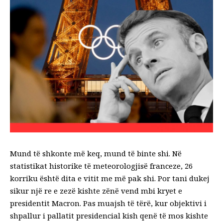
Mund të shkonte më keq, mund të binte shi. Në
statistikat historike të meteorologjisë franceze, 26
korriku është dita e vitit me më pak shi. Por tani dukej
sikur një re e zezë kishte zënë vend mbi kryet e
presidentit Macron. Pas muajsh të tërë, kur objektivi i
shpallur i pallatit presidencial kish qenë të mos kishte