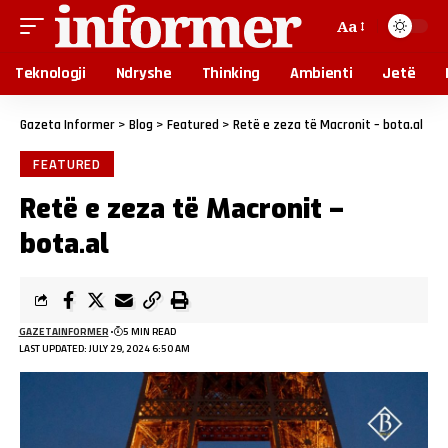
Aa
Teknologji
Ndryshe
Thinking
Ambienti
Jetë
Gazeta Informer
>
Blog
>
Featured
>
Retë e zeza të Macronit – bota.al
FEATURED
Retë e zeza të Macronit –
bota.al
GAZETAINFORMER
5 MIN READ
LAST UPDATED: JULY 29, 2024 6:50 AM