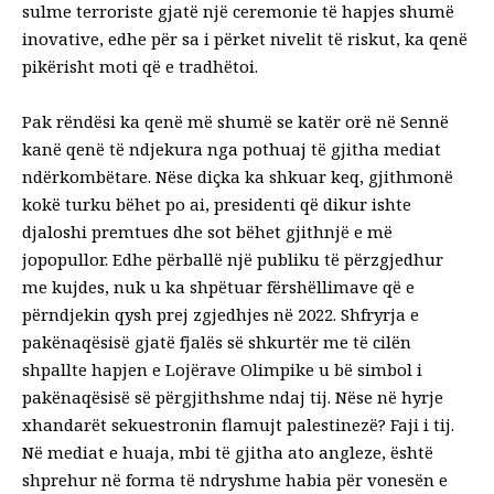
sulme terroriste gjatë një ceremonie të hapjes shumë
inovative, edhe për sa i përket nivelit të riskut, ka qenë
pikërisht moti që e tradhëtoi.
Pak rëndësi ka qenë më shumë se katër orë në Sennë
kanë qenë të ndjekura nga pothuaj të gjitha mediat
ndërkombëtare. Nëse diçka ka shkuar keq, gjithmonë
kokë turku bëhet po ai, presidenti që dikur ishte
djaloshi premtues dhe sot bëhet gjithnjë e më
jopopullor. Edhe përballë një publiku të përzgjedhur
me kujdes, nuk u ka shpëtuar fërshëllimave që e
përndjekin qysh prej zgjedhjes në 2022. Shfryrja e
pakënaqësisë gjatë fjalës së shkurtër me të cilën
shpallte hapjen e Lojërave Olimpike u bë simbol i
pakënaqësisë së përgjithshme ndaj tij. Nëse në hyrje
xhandarët sekuestronin flamujt palestinezë? Faji i tij.
Në mediat e huaja, mbi të gjitha ato angleze, është
shprehur në forma të ndryshme habia për vonesën e