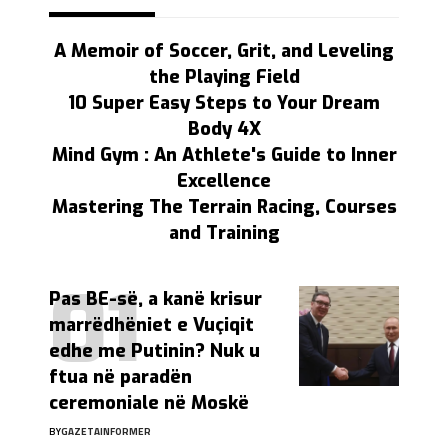
A Memoir of Soccer, Grit, and Leveling
the Playing Field
10 Super Easy Steps to Your Dream
Body 4X
Mind Gym : An Athlete's Guide to Inner
Excellence
Mastering The Terrain Racing, Courses
and Training
Pas BE-së, a kanë krisur
marrëdhëniet e Vuçiqit
edhe me Putinin? Nuk u
ftua në paradën
ceremoniale në Moskë
BY
GAZETAINFORMER