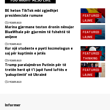
YOU MIGHT ALSO LIKE
BE heton TikTok mbi zgjedhjet
FEATURED
presidenciale rumune
LAJME
2 YEARS AGO
Marina gjermane teston dronin nënujor
FEATURED
BlueWhale për gjurmim të fshehtë të
LAJME
anijeve
2 YEARS AGO
Kur një studente e pyeti kozmologun e
FEATURED
saj për kuptimin e jetës
THINKING
3 YEARS AGO
Trump paralajmëron Putinin për të
FEATURED
tretën herë që t’i japë fund luftës e
LAJME
‘pakuptimtë’ në Ukrainë
2 YEARS AGO
Informer