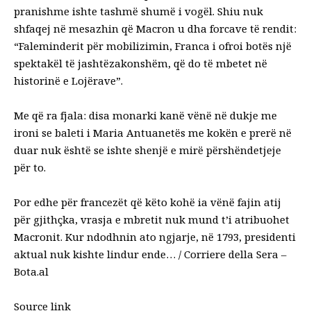
pranishme ishte tashmë shumë i vogël. Shiu nuk
shfaqej në mesazhin që Macron u dha forcave të rendit:
“Faleminderit për mobilizimin, Franca i ofroi botës një
spektakël të jashtëzakonshëm, që do të mbetet në
historinë e Lojërave”.
Me që ra fjala: disa monarki kanë vënë në dukje me
ironi se baleti i Maria Antuanetës me kokën e prerë në
duar nuk është se ishte shenjë e mirë përshëndetjeje
për to.
Por edhe për francezët që këto kohë ia vënë fajin atij
për gjithçka, vrasja e mbretit nuk mund t’i atribuohet
Macronit. Kur ndodhnin ato ngjarje, në 1793, presidenti
aktual nuk kishte lindur ende… / Corriere della Sera –
Bota.al
Source link