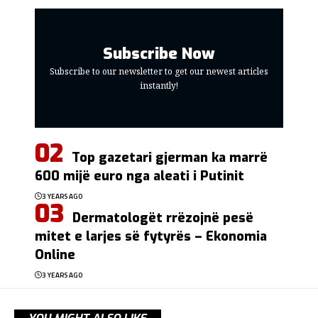
Subscribe Now
Subscribe to our newsletter to get our newest articles
instantly!
Top gazetari gjerman ka marrë
600 mijë euro nga aleati i Putinit
3 YEARS AGO
Dermatologët rrëzojnë pesë
mitet e larjes së fytyrës – Ekonomia
Online
3 YEARS AGO