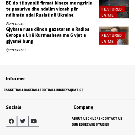
BE do të synojë firmat kineze me ngrirje
FEATURED
të pasurive dhe ndalim vizash për
LAJME
ndihmën ndaj Rusisë në Ukrainë
2 YEARS AGO
Gjykata ruse dënon gazetaren e Radios
FEATURED
Evropa e Lirë Kurmasheva me 6 vjet e
LAJME
gjysmë burg
2 YEARS AGO
Informer
BASKETBALL
BASEBALL
FOOTBALL
HOCKEY
AQUATICS
Socials
Company
ABOUT US
CHILDREN
CONTACT US
OUR EDGE
CASE STUDIES