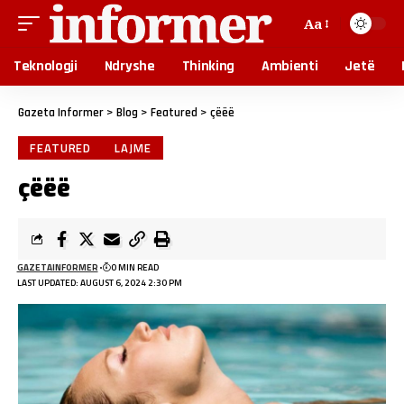
Aa
Teknologji
Ndryshe
Thinking
Ambienti
Jetë
Gazeta Informer
>
Blog
>
Featured
>
çëëë
FEATURED
LAJME
çëëë
GAZETAINFORMER
0 MIN READ
LAST UPDATED: AUGUST 6, 2024 2:30 PM