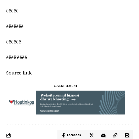
ëëëëë
ëëëëëëë
ëëëëëë
ëëëë’ëëëë
Source link
- ADVERTISEMENT -
Facebook