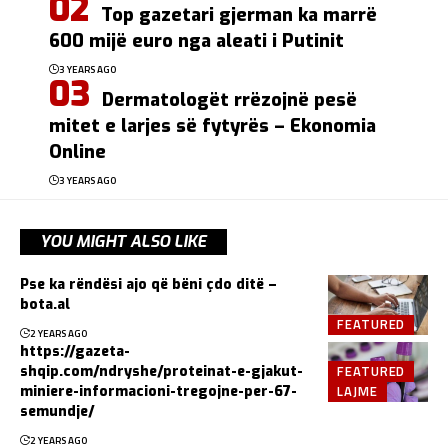
Top gazetari gjerman ka marrë
600 mijë euro nga aleati i Putinit
3 YEARS AGO
Dermatologët rrëzojnë pesë
mitet e larjes së fytyrës – Ekonomia
Online
3 YEARS AGO
YOU MIGHT ALSO LIKE
Pse ka rëndësi ajo që bëni çdo ditë –
bota.al
FEATURED
2 YEARS AGO
https://gazeta-
FEATURED
shqip.com/ndryshe/proteinat-e-gjakut-
LAJME
miniere-informacioni-tregojne-per-67-
semundje/
2 YEARS AGO