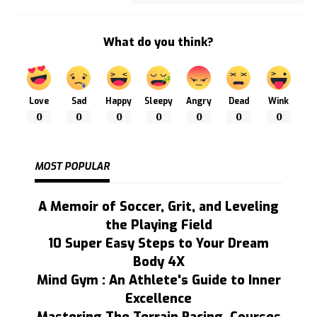
What do you think?
Love
Sad
Happy
Sleepy
Angry
Dead
Wink
0
0
0
0
0
0
0
MOST POPULAR
A Memoir of Soccer, Grit, and Leveling
the Playing Field
10 Super Easy Steps to Your Dream
Body 4X
Mind Gym : An Athlete's Guide to Inner
Excellence