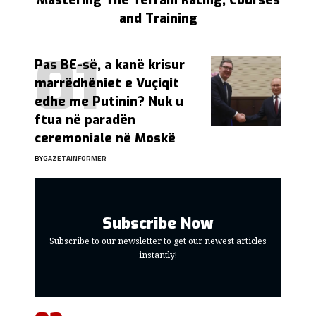
Mastering The Terrain Racing, Courses
and Training
Pas BE-së, a kanë krisur
marrëdhëniet e Vuçiqit
edhe me Putinin? Nuk u
ftua në paradën
ceremoniale në Moskë
BY
GAZETAINFORMER
Subscribe Now
Subscribe to our newsletter to get our newest articles
instantly!