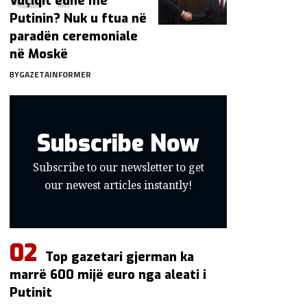
Vuçiqit edhe me
Putinin? Nuk u ftua në
paradën ceremoniale
në Moskë
BY
GAZETAINFORMER
Subscribe Now
Subscribe to our newsletter to get
our newest articles instantly!
Top gazetari gjerman ka
marrë 600 mijë euro nga aleati i
Putinit