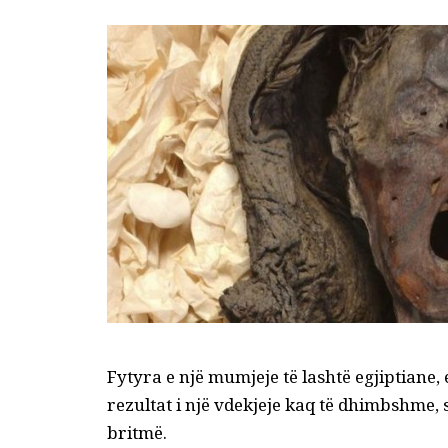
Fytyra e një mumjeje të lashtë egjiptiane,
rezultat i një vdekjeje kaq të dhimbshme, 
britmë.