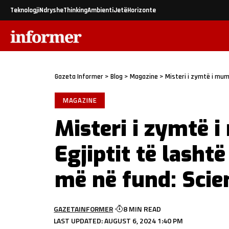
Teknologji
Ndryshe
Thinking
Ambienti
Jetë
Horizonte
Gazeta Informer
>
Blog
>
Magazine
>
Misteri i zymtë i mumjes
MAGAZINE
Misteri i zymtë i
Egjiptit të lasht
më në fund: Scie
GAZETAINFORMER
8 MIN READ
LAST UPDATED: AUGUST 6, 2024 1:40 PM