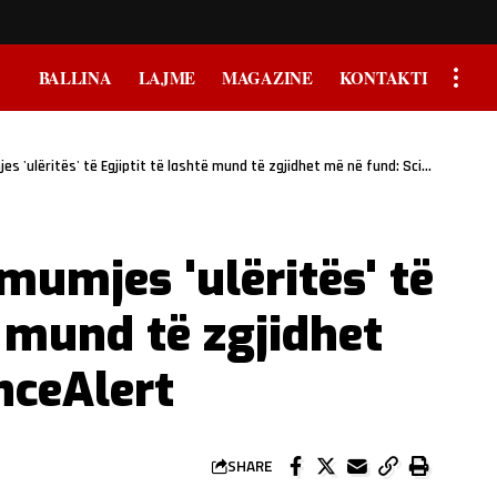
BALLINA
LAJME
MAGAZINE
KONTAKTI
 'ulëritës' të Egjiptit të lashtë mund të zgjidhet më në fund: ScienceAlert
 mumjes 'ulëritës' të
ë mund të zgjidhet
nceAlert
SHARE