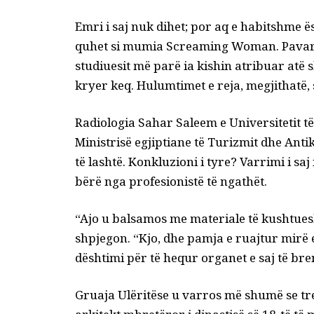
Emri i saj nuk dihet; por aq e habitshme ës
quhet si mumia Screaming Woman. Pavarës
studiuesit më parë ia kishin atribuar atë 
kryer keq. Hulumtimet e reja, megjithatë, 
Radiologia Sahar Saleem e Universitetit 
Ministrisë egjiptiane të Turizmit dhe Anti
të lashtë. Konkluzioni i tyre? Varrimi i saj
bërë nga profesionistë të ngathët.
“Ajo u balsamos me materiale të kushtue
shpjegon
. “Kjo, dhe pamja e ruajtur mirë
dështimi për të hequr organet e saj të b
Gruaja Ulëritëse u varros më shumë se tr