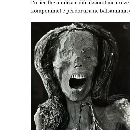
Furier
dhe analiza e difraksionit me rreze
komponimet e përdorura në balsamimin e