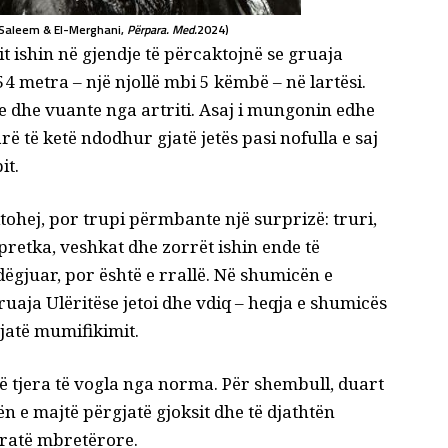
 (Saleem & El-Merghani,
Përpara. Med.
2024)
it ishin në gjendje të përcaktojnë se gruaja
54 metra – një njollë mbi 5 këmbë – në lartësi.
e dhe vuante nga artriti. Asaj i mungonin edhe
rë të ketë ndodhur gjatë jetës pasi nofulla e saj
it.
ohej, por trupi përmbante një surprizë: truri,
retka, veshkat dhe zorrët ishin ende të
dëgjuar, por është e rrallë. Në shumicën e
ruaja Ulëritëse jetoi dhe vdiq – heqja e shumicës
jatë mumifikimit.
 të tjera të vogla nga norma. Për shembull, duart
ën e majtë përgjatë gjoksit dhe të djathtën
gratë mbretërore.