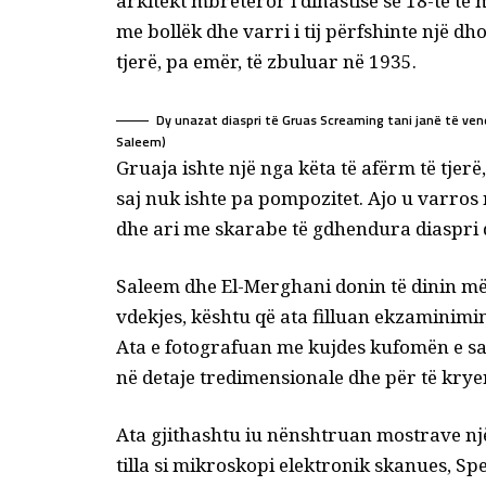
arkitekt mbretëror i dinastisë së 18-të t
me bollëk dhe varri i tij përfshinte një dh
tjerë, pa emër, të zbuluar në 1935.
Dy unazat diaspri të Gruas Screaming tani janë të ven
Saleem)
Gruaja ishte një nga këta të afërm të tjer
saj nuk ishte pa pompozitet. Ajo u varros
dhe ari me skarabe të gdhendura diaspri d
Saleem dhe El-Merghani donin të dinin më
vdekjes, kështu që ata filluan ekzaminimin
Ata e fotografuan me kujdes kufomën e sa
në detaje tredimensionale dhe për të kryer
Ata gjithashtu iu nënshtruan mostrave një 
tilla si mikroskopi elektronik skanues,
Spe