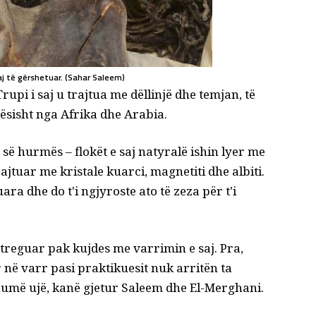
aj të gërshetuar. (Sahar Saleem)
rupi i saj u trajtua me dëllinjë dhe temjan, të
tësisht nga Afrika dhe Arabia.
së hurmës – flokët e saj natyralë ishin lyer me
ajtuar me kristale kuarci, magnetiti dhe albiti.
uara dhe do t'i ngjyroste ato të zeza për t'i
 treguar pak kujdes me varrimin e saj. Pra,
 në varr pasi praktikuesit nuk arritën ta
umë ujë, kanë gjetur Saleem dhe El-Merghani.