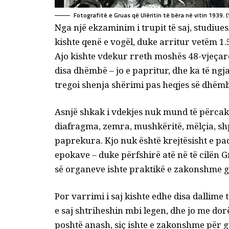
Fotografitë e Gruas që Ulëritin të bëra në vitin 1939.
Nga një ekzaminim i trupit të saj, studiues
kishte qenë e vogël, duke arritur vetëm 1.
Ajo kishte vdekur rreth moshës 48-vjeçar
disa dhëmbë – jo e papritur, dhe ka të ngja
tregoi shenja shërimi pas heqjes së dhëmb
Asnjë shkak i vdekjes nuk mund të përcakt
diafragma, zemra, mushkëritë, mëlçia, shp
paprekura. Kjo nuk është krejtësisht e pa
epokave – duke përfshirë atë në të cilën G
së organeve ishte praktikë e zakonshme g
Por varrimi i saj kishte edhe disa dallime
e saj shtriheshin mbi legen, dhe jo me dor
poshtë anash, siç ishte e zakonshme për 