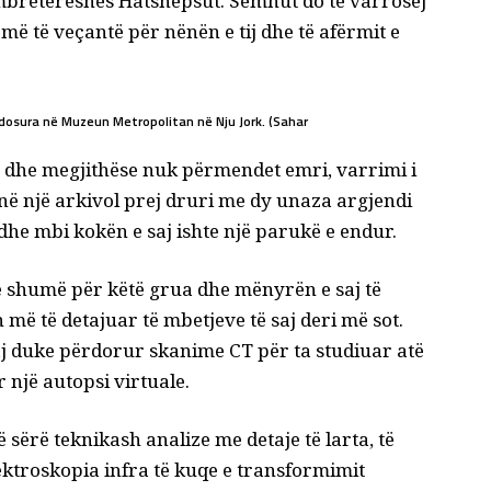
ë mbretëreshës Hatshepsut. Semnut do të varrosej
omë të veçantë për nënën e tij dhe të afërmit e
dosura në Muzeun Metropolitan në Nju Jork. (Sahar
ë, dhe megjithëse nuk përmendet emri, varrimi i
 në një arkivol prej druri me dy unaza argjendi
he mbi kokën e saj ishte një parukë e endur.
 shumë për këtë grua dhe mënyrën e saj të
 më të detajuar të mbetjeve të saj deri më sot.
j duke përdorur skanime CT për ta studiuar atë
 një autopsi virtuale.
sërë teknikash analize me detaje të larta, të
ktroskopia infra të kuqe e transformimit