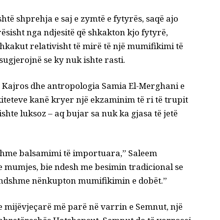
htë shprehja e saj e zymtë e fytyrës, saqë ajo
isht nga ndjesitë që shkakton kjo fytyrë,
shkakut relativisht të mirë të një mumifikimi të
sugjerojnë se ky nuk ishte rasti.
të Kajros dhe antropologia Samia El-Merghani e
kiteteve kanë kryer një ekzaminim të ri të trupit
 ishte luksoz – aq bujar sa nuk ka gjasa të jetë
shme balsamimi të importuara,”
Saleem
 e mumjes, bie ndesh me besimin tradicional se
rendshme nënkupton mumifikimin e dobët.”
e mijëvjeçarë më parë në varrin e Semnut, një