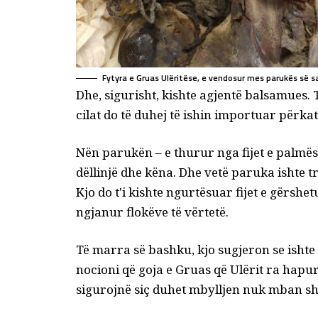
Fytyra e Gruas Ulëritëse, e vendosur mes parukës së s
Dhe, sigurisht, kishte agjentë balsamues. T
cilat do të duhej të ishin importuar përka
Nën parukën – e thurur nga fijet e palmës 
dëllinjë dhe këna. Dhe vetë paruka ishte tr
Kjo do t'i kishte ngurtësuar fijet e gërshet
ngjanur flokëve të vërtetë.
Të marra së bashku, kjo sugjeron se ishte
nocioni që goja e Gruas që Ulërit ra hapur
sigurojnë siç duhet mbylljen nuk mban sh