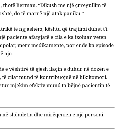
ë”, thotë Berman. “Dikush me një çrregullim të
jashtë, do të marrë një atak paniku.”
rikë të ngjashëm, kështu që trajtimi duhet t'i
një paciente afatgjatë e cila e ka izoluar veten
 bipolar, merr medikamente, por ende ka episode
ë ajo.
de e vështirë të gjesh ilaçin e duhur në dozën e
, të cilat mund të kontribuojnë në hikikomori.
etur mjekim efektiv mund ta bëjnë pacientin të
a në shëndetin dhe mirëqenien e një personi