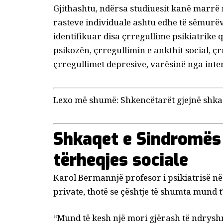
Gjithashtu, ndërsa studiuesit kanë marrë n
rasteve individuale ashtu edhe të sëmurëv
identifikuar
disa çrregullime psikiatrike 
psikozën, çrregullimin e ankthit social, ç
çrregullimet depresive, varësinë nga inter
Lexo më shumë:
Shkencëtarët gjejnë shkaq
Shkaqet e Sindromës
tërheqjes sociale
Karol Berman
një profesor i psikiatrisë në
private, thotë se çështje të shumta mund t
“Mund të kesh një mori gjërash të ndrysh