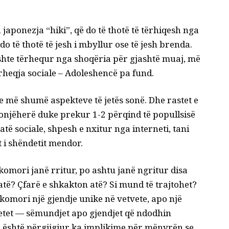
 japonezja “hiki”, që do të thotë të tërhiqesh nga
o të thotë të jesh i mbyllur ose të jesh brenda.
ë ishte tërhequr nga shoqëria për gjashtë muaj, më
rheqja sociale – Adoleshencë pa fund
.
e më shumë aspekteve të jetës sonë. Dhe rastet e
onjëherë duke prekur 1-2 përqind të popullsisë
të sociale, shpesh e nxitur nga interneti, tani
t i shëndetit mendor
.
komori janë rritur, po ashtu janë ngritur disa
 atë? Çfarë e shkakton atë? Si mund të trajtohet?
komori një gjendje unike në vetvete, apo një
tet
— sëmundjet apo gjendjet që ndodhin
e është përgjigjur ka implikime për mënyrën se