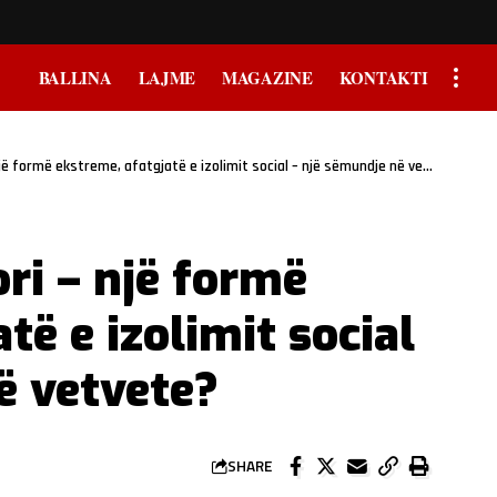
BALLINA
LAJME
MAGAZINE
KONTAKTI
ë formë ekstreme, afatgjatë e izolimit social – një sëmundje në vetvete?
ri – një formë
të e izolimit social
ë vetvete?
SHARE