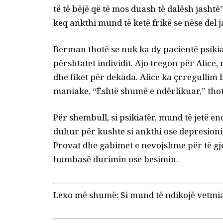
të të bëjë që të mos duash të dalësh jasht
keq ankthi mund të ketë frikë se nëse del 
Berman thotë se nuk ka dy pacientë psikiat
përshtatet individit. Ajo tregon për Alice, 
dhe fiket për dekada. Alice ka çrregullim
maniake. “Është shumë e ndërlikuar,” thot
Për shembull, si psikiatër, mund të jetë en
duhur për kushte si ankthi ose depresioni
Provat dhe gabimet e nevojshme për të gj
humbasë durimin ose besimin.
Lexo më shumë:
Si mund të ndikojë vetmi