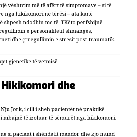
jë vështrim më të afërt të simptomave – si të
e nga hikikomori në tërësi – ata kanë
që shpesh ndodhin me të. T
Këto përfshijnë
rregullimin e personalitetit shmangës,
neti dhe çrregullimin e stresit post-traumatik.
et gjenetike të vetmisë
 Hikikomori dhe
 Nju Jork, i cili i sheh pacientët në praktikë
'i mbajnë të izoluar të sëmurët nga hikikomori.
me si pacient i shëndetit mendor dhe kjo mund