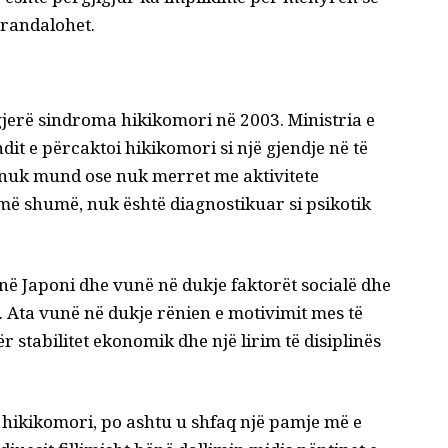
arandalohet.
gjerë
sindroma hikikomori në 2003
. Ministria e
it e përcaktoi hikikomori si një gjendje në të
, nuk mund ose nuk merret me aktivitete
 më shumë, nuk është diagnostikuar si psikotik
në Japoni dhe vunë në dukje faktorët socialë dhe
. Ata vunë në dukje rënien e motivimit mes të
ër stabilitet ekonomik dhe një lirim të disiplinës
ikikomori, po ashtu u shfaq një pamje më e