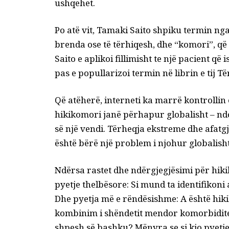
ushqehet.
Po atë vit, Tamaki Saito shpiku termin nga
brenda ose të tërhiqesh, dhe “komori”, që d
Saito e aplikoi fillimisht te një pacient q
pas e popullarizoi termin në librin e tij
Të
Që atëherë, interneti ka marrë kontrollin 
hikikomori janë përhapur globalisht – nd
së një vendi. Tërheqja ekstreme dhe afatgja
është bërë një
problem i njohur globalish
Ndërsa rastet dhe ndërgjegjësimi për hiki
pyetje thelbësore: Si mund ta identifikoni
Dhe pyetja më e rëndësishme: A është hiki
kombinim i shëndetit mendor
komorbidite
shpesh së bashku? Mënyra se si kjo pyetj