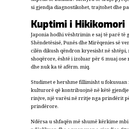
si gjendja diagnostikohet, trajtohet dhe p
Kuptimi i Hikikomori
Japonia hodhi vështrimin e saj të parë të 
Shëndetësisë, Punës dhe Mirëqenies së vend
cilën dikush qëndron kryesisht në shtëpi
shoqërore, është i izoluar për 6 muaj ose
dhe nuk ka të afërm. miq.
Studimet e hershme fillimisht u fokusuan 
kulturorë që kontribuojnë në këtë gjendje
rinjve, një varësi në rritje nga prindërit p
prindërore.
Ndërsa u shfaqën më shumë kërkime mbi h