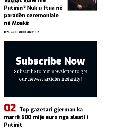
Vuçiqit edhe me
Putinin? Nuk u ftua në
paradën ceremoniale
në Moskë
BY
GAZETAINFORMER
Subscribe Now
Subscribe to our newsletter to get
our newest articles instantly!
Top gazetari gjerman ka
marrë 600 mijë euro nga aleati i
Putinit