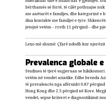
ndërlikuar dhe e nuancuar e gjendjes. Stud
bërthamës së fortë
, të cilët pothuajse nu
me anëtarët e familjes, dhe kategorinë e bu
disa kontakte me familjet e tyre. Shkencë
jetojnë vetëm – rreth 11 përqind – dhe pjes
Lexo më shumë:
Çfarë ndodh kur njerëzit 
Prevalenca globale e
Studiues të tjerë sugjeruan se hikikomori
vetëm në vendet aziatike. Edhe brenda Az
të prevalencës nga afërsisht 0.87 përqind 
Hong Kong dhe 2.3 përqind në Kore. Megjit
vendet, sepse kriteret e diagnostikimit m