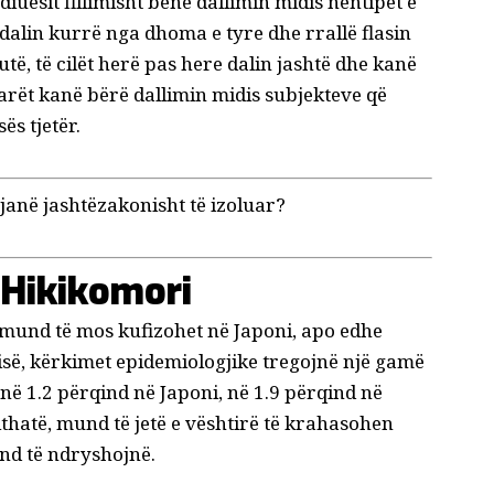
iuesit fillimisht bënë dallimin midis
nëntipet e
k dalin kurrë nga dhoma e tyre dhe rrallë flasin
të, të cilët herë pas here dalin jashtë dhe kanë
tarët kanë bërë dallimin midis subjekteve që
ës tjetër.
janë jashtëzakonisht të izoluar?
 Hikikomori
 mund të mos kufizohet në Japoni, apo edhe
isë, kërkimet epidemiologjike tregojnë një gamë
në 1.2 përqind në Japoni, në 1.9 përqind në
hatë, mund të jetë e vështirë të krahasohen
und të ndryshojnë.