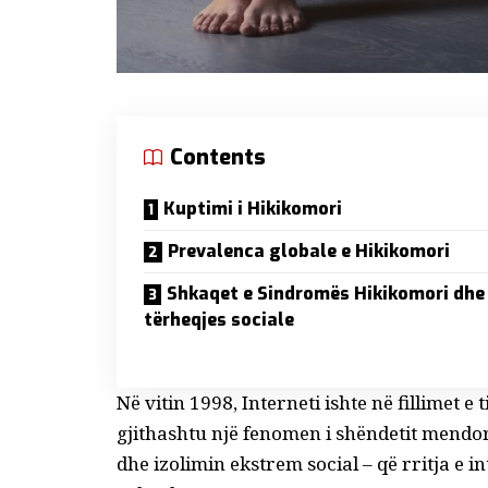
Contents
Kuptimi i Hikikomori
Prevalenca globale e Hikikomori
Shkaqet e Sindromës Hikikomori dhe
tërheqjes sociale
Në vitin 1998, Interneti ishte në fillimet e t
gjithashtu një fenomen i shëndetit mendor
dhe izolimin ekstrem social – që rritja e 