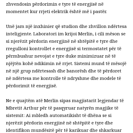
zhvendosin përdorimin e tyre të energjisë në
momentet kur rrjeti elektrik është më i pastër.
Unë jam një inxhinier që
studion dhe zhvillon ndërtesa
inteligjente
. Laboratori im krijoi Merlin, i cili mëson
se
si njerëzit përdorin energjinë në shtëpitë e tyre
dhe
rregulloni kontrollet e energjisë si termostatet për të
përmbushur nevojat e tyre duke minimizuar në të
njëjtën kohë ndikimin në rrjet. Sistemi mund të mësojë
në një grup ndërtesash dhe banorësh dhe të përdoret
në ndërtesa me kontrolle të ndryshme dhe modele të
përdorimit të energjisë.
Ne e quajtëm atë Merlin sipas magjistarit legjendar të
Mbretit Arthur për të pasqyruar natyrën magjike të
sistemit: Ai mbledh automatikisht të dhëna se si
njerëzit përdorin energjinë në shtëpitë e tyre dhe
identifikon mundësitë për të karikuar dhe shkarkuar