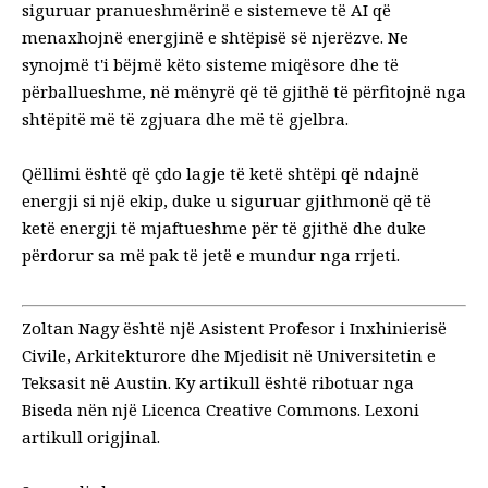
siguruar pranueshmërinë e sistemeve të AI që
menaxhojnë energjinë e shtëpisë së njerëzve. Ne
synojmë t'i bëjmë këto sisteme miqësore dhe të
përballueshme, në mënyrë që të gjithë të përfitojnë nga
shtëpitë më të zgjuara dhe më të gjelbra.
Qëllimi është që çdo lagje të ketë shtëpi që ndajnë
energji si një ekip, duke u siguruar gjithmonë që të
ketë energji të mjaftueshme për të gjithë dhe duke
përdorur sa më pak të jetë e mundur nga rrjeti.
Zoltan Nagy është një Asistent Profesor i Inxhinierisë
Civile, Arkitekturore dhe Mjedisit në Universitetin e
Teksasit në Austin. Ky artikull është ribotuar nga
Biseda
nën një
Licenca Creative Commons
. Lexoni
artikull origjinal
.