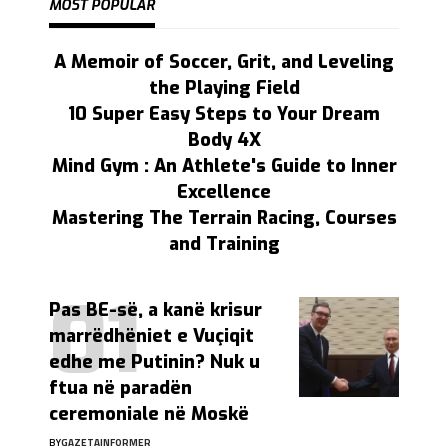
MOST POPULAR
A Memoir of Soccer, Grit, and Leveling
the Playing Field
10 Super Easy Steps to Your Dream
Body 4X
Mind Gym : An Athlete's Guide to Inner
Excellence
Mastering The Terrain Racing, Courses
and Training
Pas BE-së, a kanë krisur
marrëdhëniet e Vuçiqit
edhe me Putinin? Nuk u
ftua në paradën
ceremoniale në Moskë
BY
GAZETAINFORMER