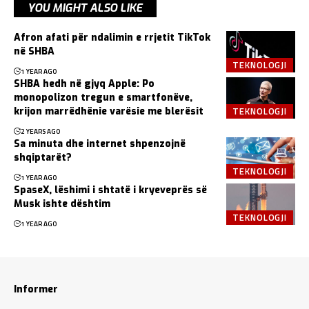
YOU MIGHT ALSO LIKE
Afron afati për ndalimin e rrjetit TikTok
në SHBA
TEKNOLOGJI
1 YEAR AGO
SHBA hedh në gjyq Apple: Po
monopolizon tregun e smartfonëve,
TEKNOLOGJI
krijon marrëdhënie varësie me blerësit
2 YEARS AGO
Sa minuta dhe internet shpenzojnë
shqiptarët?
TEKNOLOGJI
1 YEAR AGO
SpaseX, lëshimi i shtatë i kryeveprës së
Musk ishte dështim
TEKNOLOGJI
1 YEAR AGO
Informer