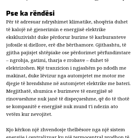
Pse ka rëndësi
Për të adresuar ndryshimet klimatike, shoqëria duhet
të kalojë në gjenerimin e energjisë elektrike
ekskluzivisht duke përdorur burime të karburanteve
jofosile si diellore, erë dhe bërthamore. Gjithashtu, të
gjitha pajisjet shtëpiake ose përdorimet përfundimtare
– ngrohja, gatimi, tharja e rrobave – duhet të
elektrizohen. Një tranzicion i ngjashëm po ndodh me
makinat, duke lëvizur nga automjetet me motor me
djegie të brendshme në automjetet elektrike me bateri.
Megjithatë, shumica e burimeve të energjisë së
rinovueshme nuk janë të dispeçueshme, që do të thotë
se kompanitë e energjisë nuk mund t'i ndezin ato
vetëm kur nevojitet.
Kjo kërkon një zhvendosje thelbësore nga një sistem
energjie i centralizuar ku një termocentral prodhon të