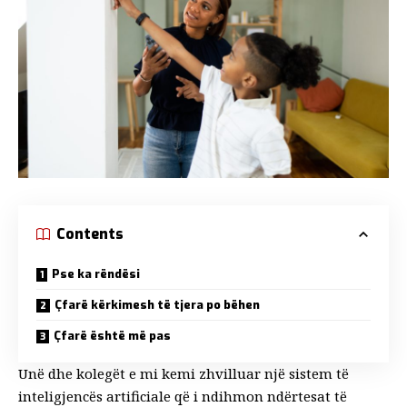
Contents
Pse ka rëndësi
Çfarë kërkimesh të tjera po bëhen
Çfarë është më pas
Unë dhe kolegët e mi kemi zhvilluar një sistem të
inteligjencës artificiale që i ndihmon ndërtesat të