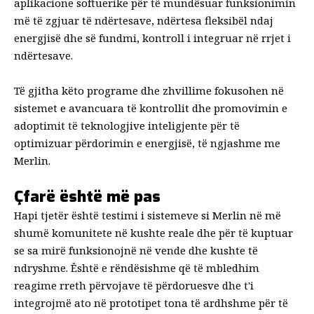
aplikacione softuerike për të mundësuar funksionimin
më të zgjuar të ndërtesave
,
ndërtesa fleksibël ndaj
energjisë
dhe së fundmi,
kontroll i integruar në rrjet i
ndërtesave
.
Të gjitha këto programe dhe zhvillime fokusohen në
sistemet e avancuara të kontrollit dhe promovimin e
adoptimit të teknologjive inteligjente për të
optimizuar përdorimin e energjisë, të ngjashme me
Merlin.
Çfarë është më pas
Hapi tjetër është testimi i sistemeve si Merlin në më
shumë komunitete në kushte reale dhe për të kuptuar
se sa mirë funksionojnë në vende dhe kushte të
ndryshme. Është e rëndësishme që të mbledhim
reagime rreth përvojave të përdoruesve dhe t'i
integrojmë ato në prototipet tona të ardhshme për të