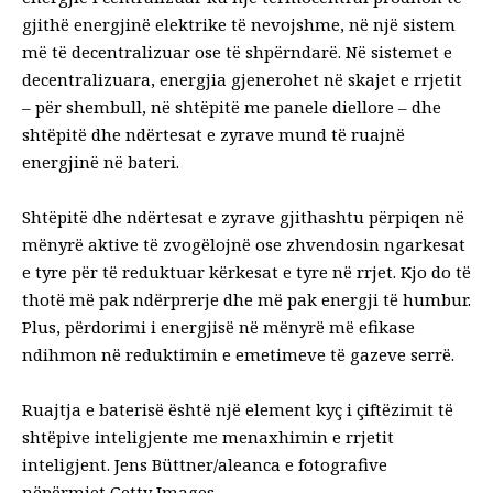
gjithë energjinë elektrike të nevojshme, në një sistem
më të decentralizuar ose të shpërndarë. Në sistemet e
decentralizuara, energjia gjenerohet në skajet e rrjetit
– për shembull, në shtëpitë me panele diellore – dhe
shtëpitë dhe ndërtesat e zyrave mund të ruajnë
energjinë në bateri.
Shtëpitë dhe ndërtesat e zyrave gjithashtu përpiqen në
mënyrë aktive të zvogëlojnë ose zhvendosin ngarkesat
e tyre për të reduktuar kërkesat e tyre në rrjet. Kjo do të
thotë më pak ndërprerje dhe më pak energji të humbur.
Plus, përdorimi i energjisë në mënyrë më efikase
ndihmon në reduktimin e emetimeve të gazeve serrë.
Ruajtja e baterisë është një element kyç i çiftëzimit të
shtëpive inteligjente me menaxhimin e rrjetit
inteligjent. Jens Büttner/aleanca e fotografive
nëpërmjet Getty Images