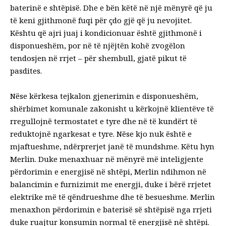
baterinë e shtëpisë. Dhe e bën këtë në një mënyrë që ju
të keni gjithmonë fuqi për çdo gjë që ju nevojitet.
Kështu që ajri juaj i kondicionuar është gjithmonë i
disponueshëm, por në të njëjtën kohë zvogëlon
tendosjen në rrjet – për shembull, gjatë pikut të
pasdites.
Nëse kërkesa tejkalon gjenerimin e disponueshëm,
shërbimet komunale zakonisht u kërkojnë klientëve të
rregullojnë termostatet e tyre dhe në të kundërt të
reduktojnë ngarkesat e tyre. Nëse kjo nuk është e
mjaftueshme, ndërprerjet janë të mundshme. Këtu hyn
Merlin. Duke menaxhuar në mënyrë më inteligjente
përdorimin e energjisë në shtëpi, Merlin ndihmon në
balancimin e furnizimit me energji, duke i bërë rrjetet
elektrike më të qëndrueshme dhe të besueshme. Merlin
menaxhon përdorimin e baterisë së shtëpisë nga rrjeti
duke ruajtur konsumin normal të energjisë në shtëpi.