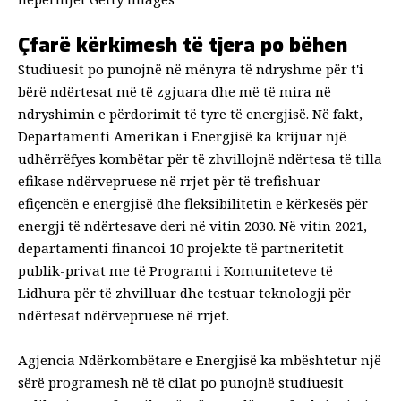
Çfarë kërkimesh të tjera po bëhen
Studiuesit po punojnë në mënyra të ndryshme për t'i
bërë ndërtesat më të zgjuara dhe më të mira në
ndryshimin e përdorimit të tyre të energjisë. Në fakt,
Departamenti Amerikan i Energjisë ka krijuar një
udhërrëfyes kombëtar për të
zhvillojnë ndërtesa të tilla
efikase ndërvepruese në rrjet
për të trefishuar
efiçencën e energjisë dhe fleksibilitetin e kërkesës për
energji të ndërtesave deri në vitin 2030. Në vitin 2021,
departamenti financoi
10 projekte të partneritetit
publik-privat
me të
Programi i Komuniteteve të
Lidhura
për të zhvilluar dhe testuar teknologji për
ndërtesat ndërvepruese në rrjet.
Agjencia Ndërkombëtare e Energjisë ka mbështetur një
sërë programesh në të cilat po punojnë studiuesit