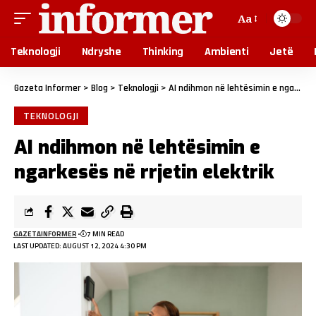
Aa
Teknologji
Ndryshe
Thinking
Ambienti
Jetë
Gazeta Informer
>
Blog
>
Teknologji
>
AI ndihmon në lehtësimin e ngarkesës në rrjetin elektrik
TEKNOLOGJI
AI ndihmon në lehtësimin e
ngarkesës në rrjetin elektrik
GAZETAINFORMER
7 MIN READ
LAST UPDATED: AUGUST 12, 2024 4:30 PM