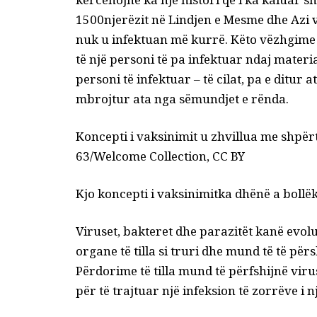
1500
njerëzit në Lindjen e Mesme dhe Azi vu
nuk u infektuan më kurrë. Këto vëzhgime 
të një personi të pa infektuar ndaj materi
personi të infektuar – të cilat, pa e ditur 
mbrojtur ata nga sëmundjet e rënda.
Koncepti i vaksinimit u zhvillua me shpër
63/Welcome Collection, CC BY
Kjo
koncepti i vaksinimit
ka dhënë a
bollë
Viruset, bakteret dhe parazitët kanë evol
organe të tilla si truri dhe mund të
të për
Përdorime të tilla mund të përfshijnë
viru
për të trajtuar një infeksion të zorrëve
i n