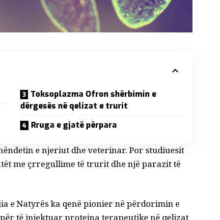
Toksoplazma Ofron shërbimin e
dërgesës në qelizat e trurit
Rruga e gjatë përpara
ëndetin e njeriut dhe veterinar. Por studiuesit
ët me çrregullime të trurit dhe një parazit të
ia e Natyrës
ka qenë pionier në përdorimin e
për të injektuar proteina terapeutike në qelizat