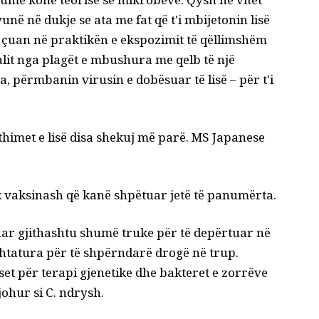
në në dukje se ata me fat që t'i mbijetonin lisë
çuan në praktikën e ekspozimit të qëllimshëm
alit nga plagët e mbushura me qelb të një
ata, përmbanin virusin e dobësuar të lisë – për t'i
thimet e lisë disa shekuj më parë. MS Japanese
k vaksinash
që kanë shpëtuar jetë të panumërta.
uar gjithashtu shumë truke për të depërtuar në
shtatura për të shpërndarë drogë
në trup.
set për terapi gjenetike
dhe
bakteret e zorrëve
johur si
C. ndrysh
.