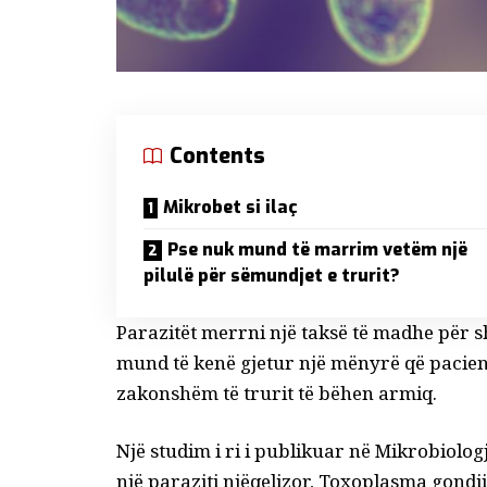
Contents
Mikrobet si ilaç
Pse nuk mund të marrim vetëm një
pilulë për sëmundjet e trurit?
Parazitët
merrni një taksë të madhe
për sh
mund të kenë gjetur një mënyrë që pacient
zakonshëm të trurit të bëhen armiq.
Një studim i ri i publikuar në
Mikrobiologj
një paraziti njëqelizor,
Toxoplasma gondii