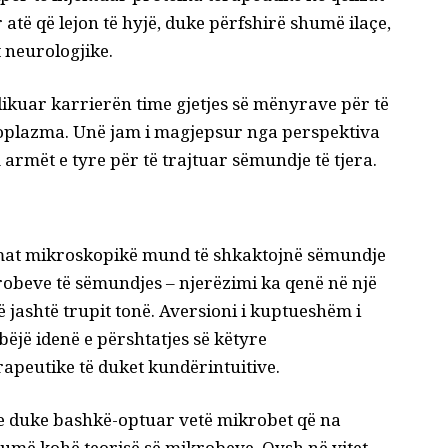
 atë që lejon të hyjë, duke përfshirë shumë ilaçe,
t neurologjike.
ikuar karrierën time gjetjes së mënyrave për të
oplazma
. Unë jam i magjepsur nga perspektiva
armët e tyre për të trajtuar sëmundje të tjera.
mat mikroskopikë mund të shkaktojnë sëmundje
robeve të sëmundjes
– njerëzimi ka qenë në një
ë jashtë trupit tonë. Aversioni i kuptueshëm i
jë idenë e përshtatjes së këtyre
apeutike të duket kundërintuitive.
e duke bashkë-optuar vetë mikrobet që na
shumë kohë teorisë së mikrobeve.
Qysh në vitet