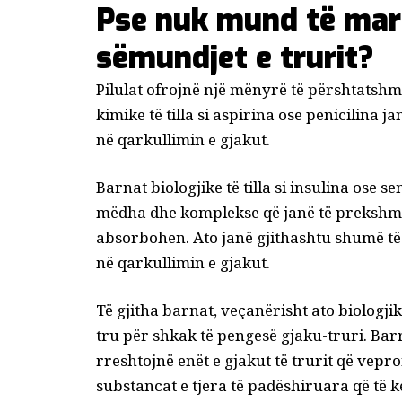
Pse nuk mund të marr
sëmundjet e trurit?
Pilulat ofrojnë një mënyrë të përshtatshme
kimike
të tilla si aspirina ose penicilina 
në qarkullimin e gjakut.
Barnat biologjike
të tilla si insulina ose s
mëdha dhe komplekse që janë të prekshme
absorbohen. Ato janë gjithashtu shumë të
në qarkullimin e gjakut.
Të gjitha barnat, veçanërisht ato biologji
tru për shkak të
pengesë gjaku-truri
. Bar
rreshtojnë enët e gjakut të trurit që vepr
substancat e tjera të padëshiruara që të k