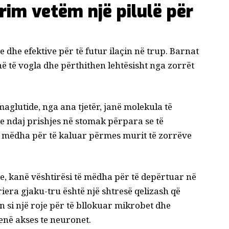
im vetëm një pilulë për
 dhe efektive për të futur ilaçin në trup.
Barnat
janë të vogla dhe përthithen lehtësisht nga zorrët
emaglutide, nga ana tjetër, janë molekula të
 ndaj prishjes në stomak përpara se të
 mëdha për të kaluar përmes murit të zorrëve
ke, kanë vështirësi të mëdha për të depërtuar në
riera gjaku-tru është një shtresë qelizash që
on si një roje për të bllokuar mikrobet dhe
enë akses te neuronet.