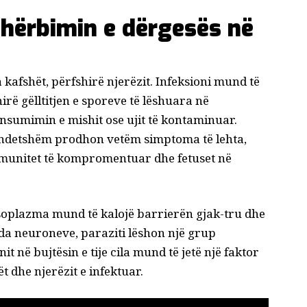
hërbimin e dërgesës në
a kafshët, përfshirë njerëzit
. Infeksioni mund të
ë gëlltitjen e sporeve të lëshuara në
onsumimin e mishit ose ujit të kontaminuar.
hëndetshëm prodhon vetëm simptoma të lehta,
 imunitet të kompromentuar dhe
fetuset në
soplazma
mund të kalojë barrierën gjak-tru dhe
enda neuroneve, paraziti lëshon një grup
t në bujtësin e tij
e cila mund të jetë një faktor
t dhe njerëzit e infektuar.