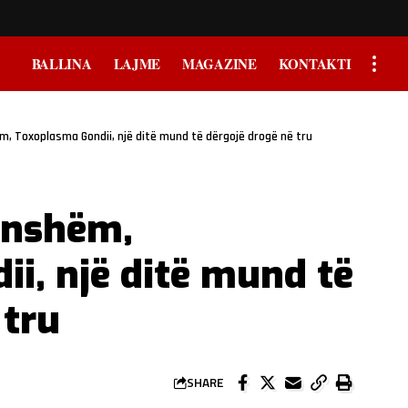
BALLINA
LAJME
MAGAZINE
KONTAKTI
m, Toxoplasma Gondii, një ditë mund të dërgojë drogë në tru
konshëm,
i, një ditë mund të
 tru
SHARE