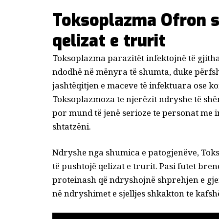
Toksoplazma
Ofron s
qelizat e trurit
Toksoplazma
parazitët
infektojnë të gjith
ndodhë në mënyra të shumta, duke përfshir
jashtëqitjen e maceve të infektuara ose k
Toksoplazmoza
te njerëzit ndryshe të s
por mund të jenë serioze te personat me
shtatzëni
.
Ndryshe nga shumica e patogjenëve,
Tok
të pushtojë qelizat e trurit. Pasi futet br
proteinash që
ndryshojnë shprehjen e gjeni
në
ndryshimet e sjelljes
shkakton te kafshë