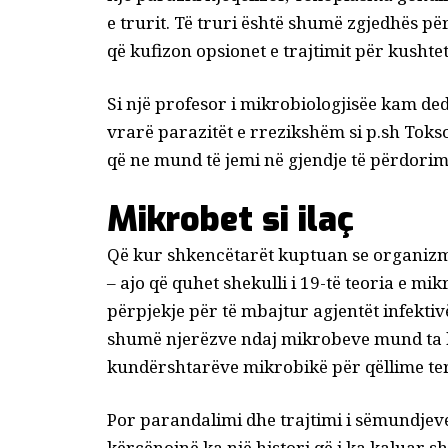
e trurit. Të
truri është shumë zgjedhës
për
që kufizon opsionet e trajtimit për kushte
Si një
profesor i mikrobiologjisë
e kam ded
vrarë parazitët e rrezikshëm si p.sh
Toks
që ne mund të jemi në gjendje të përdorim 
Mikrobet si ilaç
Që kur shkencëtarët kuptuan se organiz
– ajo që quhet shekulli i 19-të
teoria e mik
përpjekje për të mbajtur agjentët infektiv
shumë njerëzve ndaj mikrobeve mund ta bë
kundërshtarëve mikrobikë për qëllime ter
Por parandalimi dhe trajtimi i sëmundjev
kërcënojnë ka një histori që i ka kaluar 