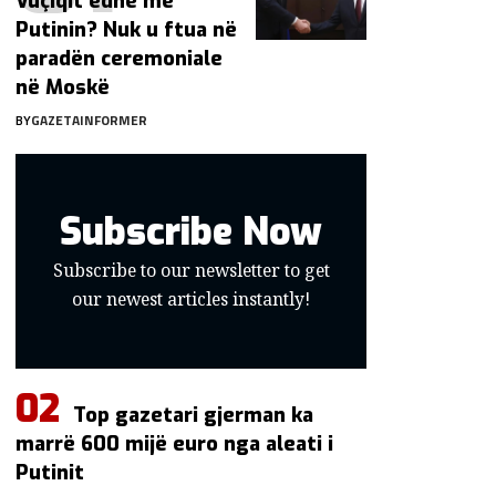
Vuçiqit edhe me
Putinin? Nuk u ftua në
paradën ceremoniale
në Moskë
BY
GAZETAINFORMER
Subscribe Now
Subscribe to our newsletter to get
our newest articles instantly!
Top gazetari gjerman ka
marrë 600 mijë euro nga aleati i
Putinit