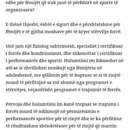
edhe për fëmijët që nuk janë të përfshirë në sporte të
organizuara?
E thënë thjesht, është e sigurt dhe e përshtatshme për
fëmijët e të gjitha moshave për të kryer stërvitje forcë.
Unë jam një
fiziolog ushtrimesh,
specialist i certifikuar
i forcës dhe kondicionimit, dhe shkencëtar i certifikuar
i performancës dhe sportit. Hulumtimi im fokusohet në
atë se si zhvillohen muskujt nga fëmijëria në
adoleshencë, me qëllimin për të kuptuar se si të rinjtë
mund të përfitojnë sa më shumë nga programet e
stërvitjes, veçanërisht programet e trajnimit të forcës.
Përvoja dhe hulumtimi im kanë treguar se trajnimi i
forcës mund të ndihmojë në përmirësimin e
performancës sportive për të rinjtë dhe se ka përfitime
të rëndësishme shëndetësore për të rinjtë që marrin