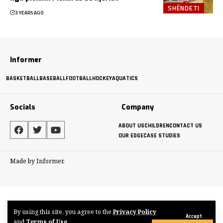
SHËNDETI
3 YEARS AGO
Informer
BASKETBALL
BASEBALL
FOOTBALL
HOCKEY
AQUATICS
Socials
Company
ABOUT US
CHILDREN
CONTACT US
OUR EDGE
CASE STUDIES
Made by Informer.
By using this site, you agree to the
Privacy Policy
Accept
and
Terms of Use
.