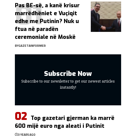
Pas BE-së, a kanë krisur
marrëdhëniet e Vuçiqit
edhe me Putinin? Nuk u
ftua në paradën
ceremoniale në Moskë
BY
GAZETAINFORMER
Subscribe Now
Subscribe to our newsletter to get our newest articles
instantly!
Top gazetari gjerman ka marrë
600 mijë euro nga aleati i Putinit
3 YEARS AGO