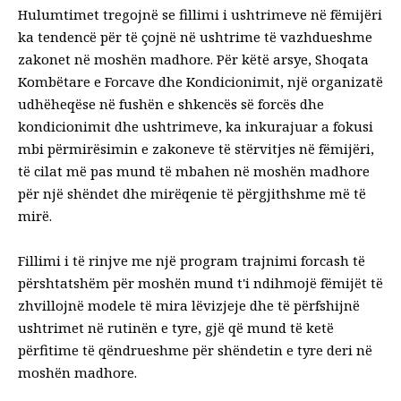
Hulumtimet tregojnë se fillimi i ushtrimeve në fëmijëri
ka tendencë për të
çojnë në ushtrime të vazhdueshme
zakonet
në moshën madhore. Për këtë arsye, Shoqata
Kombëtare e Forcave dhe Kondicionimit, një organizatë
udhëheqëse në fushën e shkencës së forcës dhe
kondicionimit dhe ushtrimeve,
ka inkurajuar a
fokusi
mbi përmirësimin e zakoneve të stërvitjes në fëmijëri,
të cilat më pas mund të mbahen në moshën madhore
për një shëndet dhe mirëqenie të përgjithshme më të
mirë.
Fillimi i të rinjve me një program trajnimi forcash të
përshtatshëm për moshën mund t'i ndihmojë fëmijët të
zhvillojnë modele të mira lëvizjeje dhe të përfshijnë
ushtrimet në rutinën e tyre, gjë që mund të ketë
përfitime të qëndrueshme për shëndetin e tyre deri në
moshën madhore.