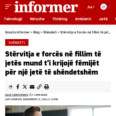
Aa
Teknologji
Ndryshe
Thinking
Ambienti
Jetë
Gazeta Informer
>
Blog
>
Shëndeti
>
Stërvitja e forcës në fillim të jetës mund t'i krijojë fëmijët për një jetë të shëndetshëm
SHËNDETI
Stërvitja e forcës në fillim të
jetës mund t'i krijojë fëmijët
për një jetë të shëndetshëm
GAZETAINFORMER
11 MIN READ
LAST UPDATED: NOVEMBER 15, 2024 3:10 PM