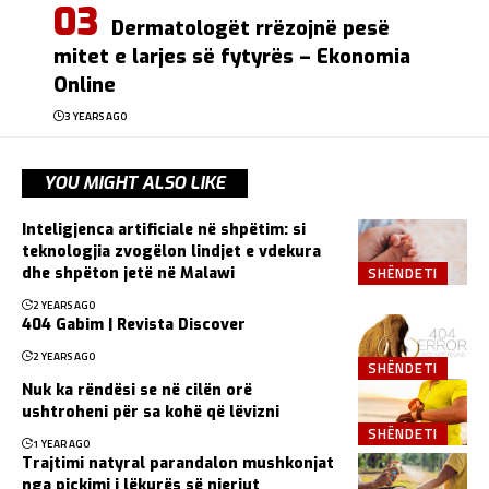
Dermatologët rrëzojnë pesë
mitet e larjes së fytyrës – Ekonomia
Online
3 YEARS AGO
YOU MIGHT ALSO LIKE
Inteligjenca artificiale në shpëtim: si
teknologjia zvogëlon lindjet e vdekura
SHËNDETI
dhe shpëton jetë në Malawi
2 YEARS AGO
404 Gabim | Revista Discover
2 YEARS AGO
SHËNDETI
Nuk ka rëndësi se në cilën orë
ushtroheni për sa kohë që lëvizni
SHËNDETI
1 YEAR AGO
Trajtimi natyral parandalon mushkonjat
nga pickimi i lëkurës së njeriut