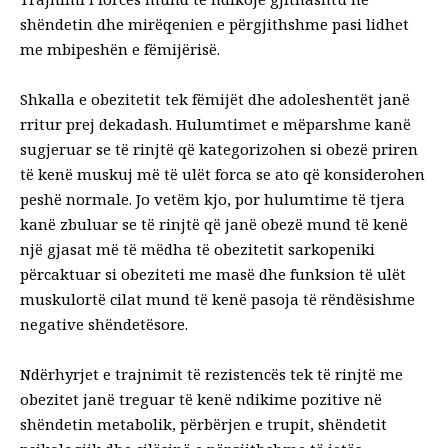
shëndetin dhe mirëqenien e përgjithshme pasi lidhet
me mbipeshën e fëmijërisë.
Shkalla e obezitetit tek fëmijët dhe adoleshentët
janë
rritur prej dekadash
. Hulumtimet e mëparshme kanë
sugjeruar se të rinjtë që kategorizohen si obezë
priren
të kenë muskuj më të ulët
forca
se ato që konsiderohen
peshë normale. Jo vetëm kjo, por hulumtime të tjera
kanë zbuluar se të rinjtë që janë obezë mund të kenë
një
gjasat më të mëdha të obezitetit sarkopenik
i
përcaktuar si
obeziteti me masë dhe funksion të ulët
muskulor
të cilat mund të kenë pasoja të rëndësishme
negative shëndetësore.
Ndërhyrjet e trajnimit të rezistencës tek të rinjtë me
obezitet janë treguar të kenë ndikime pozitive në
shëndetin metabolik
,
përbërjen e trupit
,
shëndetit