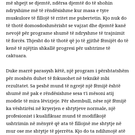
më shpejt se djemtë, ndërsa djemtë do të shohin
ndryshime më të rëndësishme kur masa e tyre
muskulore të fillojë të rritet me pubertetin. Kjo nuk do
të thotë domosdoshmërisht se vajzat dhe djemtë kanë
nevojë për programe shumë të ndryshme të trajnimit
të forcës. Thjesht do të thotë që jo të gjithë fëmijët do të
kenë të njëjtin shkallë progresi për ushtrime të
caktuara.
Duke marrë parasysh këtë, një program i përshtatshëm
për moshën duhet të fokusohet në teknikë mbi
rezultatet. Sa peshë mund të ngrejë një fëmijë është
shumë më pak e rëndësishme sesa t'i mësoni atij
modele të mira lëvizjeje. Për shembull, nëse një fëmijë
ka vështirësi në kryerjen e shtytjeve normale, një
profesionist i kualifikuar mund të modifikojë
ushtrimin në mënyrë që ata të fillojnë me shtytje në
mur ose me shtytje të pjerrëta. Kjo do ta ndihmojë atë