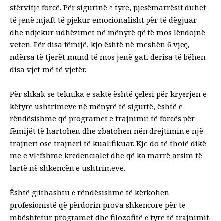
stërvitje forcë. Për sigurinë e tyre, pjesëmarrësit duhet
të jenë mjaft të pjekur emocionalisht për të dëgjuar
dhe ndjekur udhëzimet në mënyrë që të mos lëndojnë
veten. Për disa fëmijë, kjo është në moshën 6 vjeç,
ndërsa të tjerët mund të mos jenë gati derisa të bëhen
disa vjet më të vjetër.
Për shkak se teknika e saktë është çelësi për kryerjen e
këtyre ushtrimeve në mënyrë të sigurtë, është e
rëndësishme që programet e trajnimit të forcës për
fëmijët të hartohen dhe zbatohen nën drejtimin e një
trajneri ose trajneri të kualifikuar. Kjo do të thotë dikë
me
e vlefshme
kredencialet
dhe që ka marrë arsim të
lartë në shkencën e ushtrimeve.
Është gjithashtu e rëndësishme të kërkohen
profesionistë që përdorin prova shkencore për të
mbështetur programet dhe filozofitë e tyre të trajnimit.