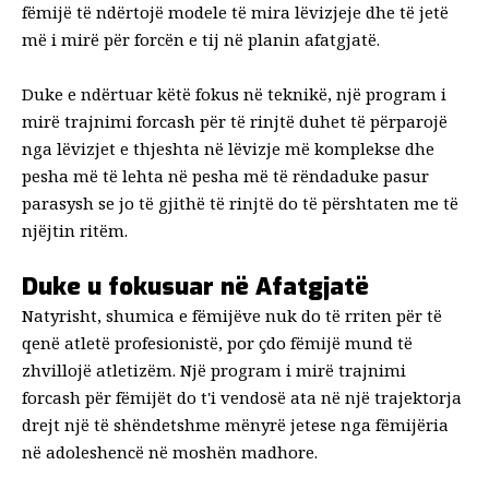
fëmijë të ndërtojë modele të mira lëvizjeje dhe të jetë
më i mirë për forcën e tij në planin afatgjatë.
Duke e ndërtuar këtë fokus në teknikë, një program i
mirë trajnimi forcash për të rinjtë duhet të përparojë
nga lëvizjet e thjeshta në
lëvizje më komplekse dhe
pesha më të lehta në pesha më të rënda
duke pasur
parasysh se jo të gjithë të rinjtë do të përshtaten me të
njëjtin ritëm.
Duke u fokusuar në Afatgjatë
Natyrisht, shumica e fëmijëve nuk do të rriten për të
qenë atletë profesionistë, por çdo fëmijë mund të
zhvillojë atletizëm. Një program i mirë trajnimi
forcash për fëmijët do t'i vendosë ata në një
trajektorja
drejt një të shëndetshme
mënyrë jetese
nga fëmijëria
në adoleshencë në moshën madhore.