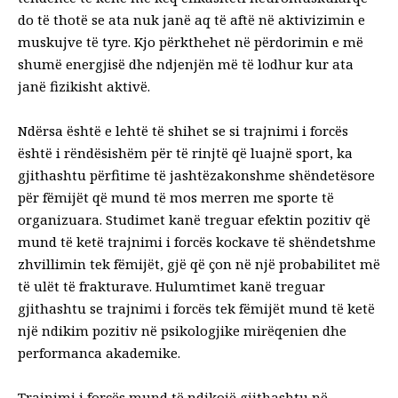
do të thotë se ata nuk janë aq të aftë në aktivizimin e
muskujve të tyre. Kjo përkthehet në përdorimin e më
shumë energjisë dhe ndjenjën më të lodhur kur ata
janë fizikisht aktivë.
Ndërsa është e lehtë të shihet se si trajnimi i forcës
është i rëndësishëm për të rinjtë që luajnë sport, ka
gjithashtu përfitime të jashtëzakonshme shëndetësore
për fëmijët që mund të mos merren me sporte të
organizuara. Studimet kanë treguar efektin pozitiv që
mund të ketë trajnimi i forcës
kockave të shëndetshme
zhvillimin
tek fëmijët, gjë që çon në një probabilitet më
të ulët të frakturave. Hulumtimet kanë treguar
gjithashtu se trajnimi i forcës tek fëmijët mund të ketë
një ndikim pozitiv në
psikologjike
mirëqenien
dhe
performanca akademike
.
Trajnimi i forcës mund të ndikojë gjithashtu në