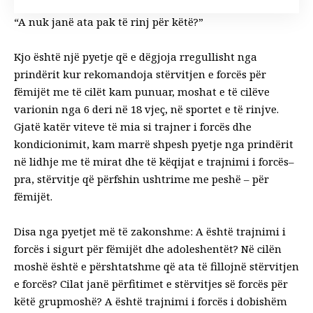
“A nuk janë ata pak të rinj për këtë?”
Kjo është një pyetje që e dëgjoja rregullisht nga
prindërit kur rekomandoja stërvitjen e forcës për
fëmijët me të cilët kam punuar, moshat e të cilëve
varionin nga 6 deri në 18 vjeç, në sportet e të rinjve.
Gjatë katër viteve të mia si trajner i forcës dhe
kondicionimit, kam marrë shpesh pyetje nga prindërit
në lidhje me të mirat dhe të këqijat e
trajnimi i forcës
–
pra, stërvitje që përfshin ushtrime me peshë – për
fëmijët.
Disa nga pyetjet më të zakonshme: A është trajnimi i
forcës i sigurt për fëmijët dhe adoleshentët? Në cilën
moshë është e përshtatshme që ata të fillojnë stërvitjen
e forcës? Cilat janë përfitimet e stërvitjes së forcës për
këtë grupmoshë? A është trajnimi i forcës i dobishëm