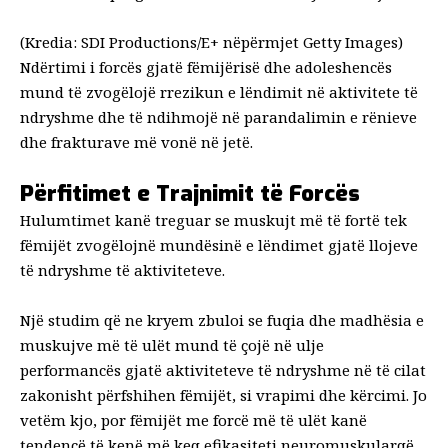
(Kredia: SDI Productions/E+ nëpërmjet Getty Images)
Ndërtimi i forcës gjatë fëmijërisë dhe adoleshencës
mund të zvogëlojë rrezikun e lëndimit në aktivitete të
ndryshme dhe të ndihmojë në parandalimin e rënieve
dhe frakturave më vonë në jetë.
Përfitimet e Trajnimit të Forcës
Hulumtimet kanë treguar se muskujt më të fortë tek
fëmijët
zvogëlojnë mundësinë e
lëndimet
gjatë llojeve
të ndryshme të aktiviteteve.
Një studim që ne kryem zbuloi se fuqia dhe madhësia e
muskujve më të ulët
mund të çojë në ulje
performancës
gjatë aktiviteteve të ndryshme në të cilat
zakonisht përfshihen fëmijët, si vrapimi dhe kërcimi. Jo
vetëm kjo, por fëmijët me forcë më të ulët kanë
tendencë të kenë më keq
efikasiteti neuromuskular
që