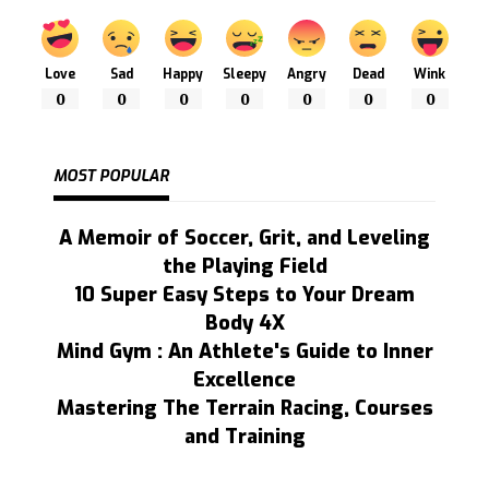
Love
Sad
Happy
Sleepy
Angry
Dead
Wink
0
0
0
0
0
0
0
MOST POPULAR
A Memoir of Soccer, Grit, and Leveling
the Playing Field
10 Super Easy Steps to Your Dream
Body 4X
Mind Gym : An Athlete's Guide to Inner
Excellence
Mastering The Terrain Racing, Courses
and Training