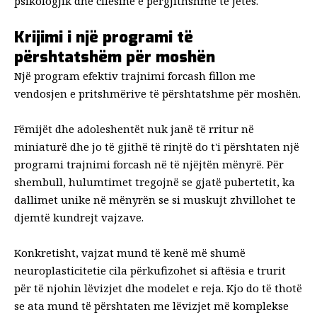
psikologjik
dhe
cilësinë e përgjithshme të jetës
.
Krijimi i një programi të
përshtatshëm për moshën
Një program efektiv trajnimi forcash fillon me
vendosjen e pritshmërive të përshtatshme për moshën.
Fëmijët dhe adoleshentët nuk janë të rritur në
miniaturë dhe jo të gjithë të rinjtë do t'i përshtaten një
programi trajnimi forcash në të njëjtën mënyrë. Për
shembull, hulumtimet tregojnë se gjatë pubertetit, ka
dallimet unike në mënyrën se si muskujt
zhvillohet
te
djemtë kundrejt vajzave.
Konkretisht, vajzat mund të kenë më shumë
neuroplasticiteti
e cila përkufizohet si aftësia e trurit
për të
njohin lëvizjet dhe modelet e reja
. Kjo do të thotë
se ata mund të përshtaten me lëvizjet më komplekse