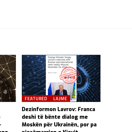
FEATURED
LAJME
Dezinformon Lavrov: Franca
-
deshi të bënte dialog me
-
Moskën për Ukrainën, por pa