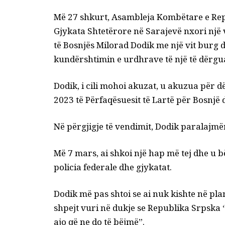
Më 27 shkurt, Asambleja Kombëtare e Repub
Gjykata Shtetërore në Sarajevë nxori një
të Bosnjës Milorad Dodik me një vit burg d
kundërshtimin e urdhrave të një të dërg
Dodik, i cili mohoi akuzat, u akuzua për 
2023 të Përfaqësuesit të Lartë për Bosnjë
Në përgjigje të vendimit, Dodik paralajmër
Më 7 mars, ai shkoi një hap më tej dhe u b
policia federale dhe gjykatat.
Dodik më pas shtoi se ai nuk kishte në pla
shpejt vuri në dukje se Republika Srpska 
ajo që ne do të bëjmë”.