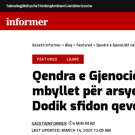
Teknologji
Ndryshe
Thinking
Ambienti
Jetë
Horizonte
Gazeta Informer
>
Blog
>
Featured
>
Qendra e Gjenocidit në
FEATURED
LAJME
Qendra e Gjenoci
mbyllet për arsy
Dodik sfidon qev
GAZETAINFORMER
4 MIN READ
LAST UPDATED: MARCH 14, 2025 12:05 AM