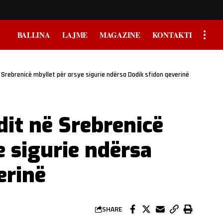
BALLINA
LAJME
MAGAZINE
KONTAKTI
 Srebrenicë mbyllet për arsye sigurie ndërsa Dodik sfidon qeverinë
dit në Srebrenicë
e sigurie ndërsa
erinë
SHARE