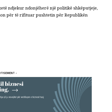
 ketë ndjekur ndonjëherë një politikë shkëputjeje,
ion për të rifituar pushtetin për Republikën
RTISEMENT -