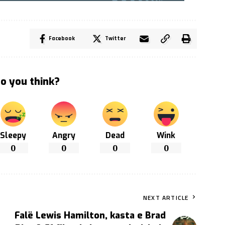
Facebook
Twitter
o you think?
Sleepy
Angry
Dead
Wink
0
0
0
0
NEXT ARTICLE
Falë Lewis Hamilton, kasta e Brad