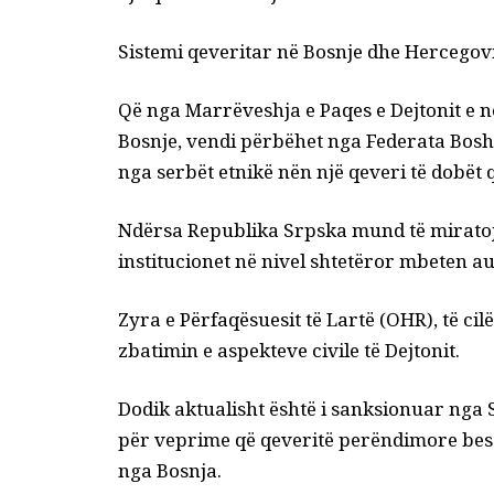
Sistemi qeveritar në Bosnje dhe Hercegov
Që nga Marrëveshja e Paqes e Dejtonit e në
Bosnje, vendi përbëhet nga Federata Bos
nga serbët etnikë nën një qeveri të dobët
Ndërsa Republika Srpska mund të miratojë
institucionet në nivel shtetëror mbeten au
Zyra e Përfaqësuesit të Lartë (OHR), të c
zbatimin e aspekteve civile të Dejtonit.
Dodik aktualisht është i sanksionuar nga
për veprime që qeveritë perëndimore bes
nga Bosnja.