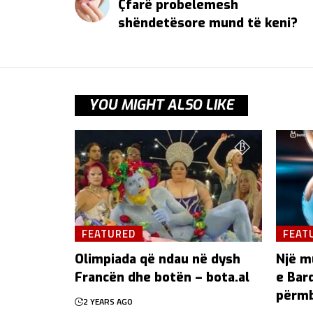
Çfarë probelemesh
shëndetësore mund të keni?
YOU MIGHT ALSO LIKE
FEATURED
FEAT
Olimpiada që ndau në dysh
Një m
Francën dhe botën – bota.al
e Bar
përmb
2 YEARS AGO