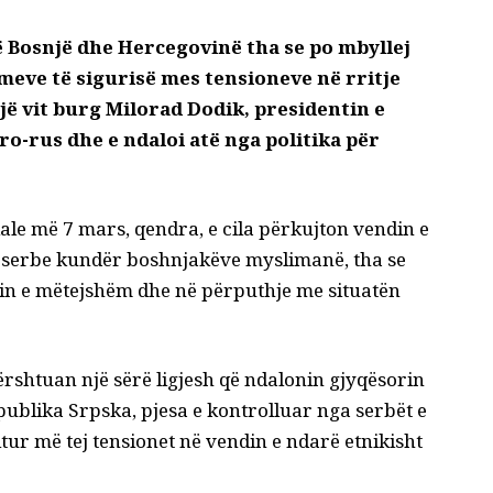
 Bosnjë dhe Hercegovinë tha se po mbyllej
meve të sigurisë mes tensioneve në rritje
jë vit burg Milorad Dodik, presidentin e
ro-rus dhe e ndaloi atë nga politika për
iale më 7 mars, qendra, e cila përkujton vendin e
cat serbe kundër boshnjakëve myslimanë, tha se
imin e mëtejshëm dhe në përputhje me situatën
rshtuan një sërë ligjesh që ndalonin gjyqësorin
publika Srpska, pjesa e kontrolluar nga serbët e
itur më tej tensionet në vendin e ndarë etnikisht