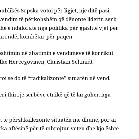
likës Srpska votoi për ligjet, një ditë pasi
 vendim të përkohshëm që dënonte liderin serb
he e ndaloi atë nga politika për gjashtë vjet për
uari ndërkombëtar për paqen.
dështimin në zbatimin e vendimeve të korrikut
 dhe Hercegovinën, Christian Schmidt.
oi se do të “radikalizonte” situatën në vend.
ëri thirrje serbëve etnikë që të largohen nga
n të përshkallëzonte situatën me dhunë, por ai
“ka aftësinë për të mbrojtur veten dhe kjo është