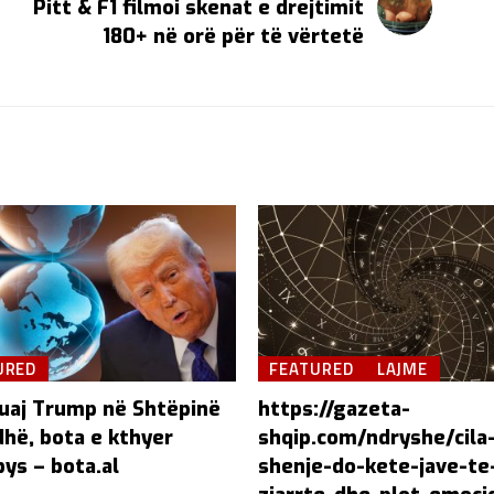
Pitt & F1 filmoi skenat e drejtimit
180+ në orë për të vërtetë
URED
FEATURED
LAJME
uaj Trump në Shtëpinë
https://gazeta-
dhë, bota e kthyer
shqip.com/ndryshe/cila
ys – bota.al
shenje-do-kete-jave-te