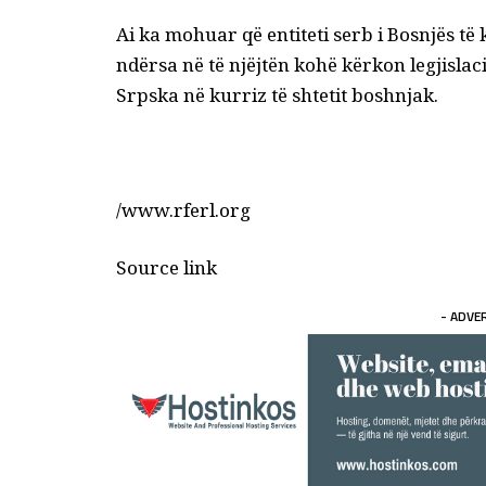
Ai ka mohuar që entiteti serb i Bosnjës të
ndërsa në të njëjtën kohë kërkon legjislac
Srpska në kurriz të shtetit boshnjak.
/www.rferl.org
Source link
- ADVE