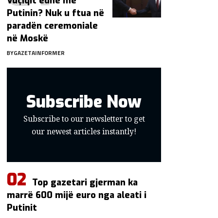
Vuçiqit edhe me
Putinin? Nuk u ftua në
paradën ceremoniale
në Moskë
BY
GAZETAINFORMER
Subscribe Now
Subscribe to our newsletter to get
our newest articles instantly!
Top gazetari gjerman ka
marrë 600 mijë euro nga aleati i
Putinit