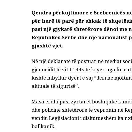
Qendra përkujtimore e Srebrenicës në
për herë të parë për shkak të shqetësi
pasi një gjykatë shtetërore dënoi me n
Republikës Serbe dhe një nacionalist p
gjashtë vjet.
Në një deklaratë të postuar në mediat soc
gjenocidit të vitit 1995 të kryer nga for
kishte mbyllur dyert e saj “deri në njoft
aktuale të sigurisë”.
Masa erdhi pasi zyrtarët boshnjakë kundë
dhe policinë shtetërore të vepronin në Re
vendit. Legjislacioni i diskutueshëm ka nx
ballkanik.