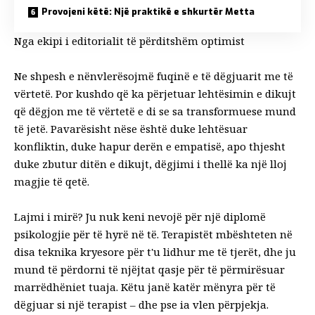
Provojeni këtë: Një praktikë e shkurtër Metta
Nga ekipi i editorialit të përditshëm optimist
Ne shpesh e nënvlerësojmë fuqinë e të dëgjuarit me të
vërtetë. Por kushdo që ka përjetuar lehtësimin e dikujt
që dëgjon me të vërtetë e di se sa transformuese mund
të jetë. Pavarësisht nëse është duke lehtësuar
konfliktin, duke hapur derën e empatisë, apo thjesht
duke zbutur ditën e dikujt, dëgjimi i thellë ka një lloj
magjie të qetë.
Lajmi i mirë? Ju nuk keni nevojë për një diplomë
psikologjie për të hyrë në të. Terapistët mbështeten në
disa teknika kryesore për t'u lidhur me të tjerët, dhe ju
mund të përdorni të njëjtat qasje për të përmirësuar
marrëdhëniet tuaja. Këtu janë katër mënyra për të
dëgjuar si një terapist – dhe pse ia vlen përpjekja.