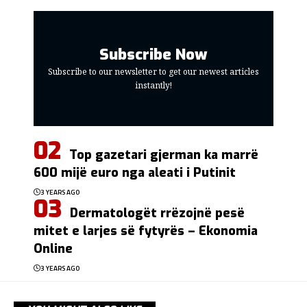
Subscribe Now
Subscribe to our newsletter to get our newest articles
instantly!
Top gazetari gjerman ka marrë
600 mijë euro nga aleati i Putinit
3 YEARS AGO
Dermatologët rrëzojnë pesë
mitet e larjes së fytyrës – Ekonomia
Online
3 YEARS AGO