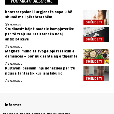
YOU MIGHT ALSO LIKE
Kontracepsioni i urgjencës sapo u bë
shumë më i përshtatshëm
SHËNDETI
1 YEAR AGO
Studiuesit bëjnë modele kompjuterike
për të trajtuar rezistencën ndaj
SHËNDETI
antibiotikëve
2 YEARS AGO
Magnezi mund të zvogëlojë rrezikun e
demencës – por nuk është aq e thjeshtë
SHËNDETI
2 YEARS AGO
Kultivoni besimin: një udhëzues për t’u
ndjerë fantastik kur jeni lakuriq
SHËNDETI
2 YEARS AGO
Informer