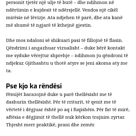
personit tjetër një ulje të butë – dhe ndihmon në
ndërtimin e kujdesit të ndërsjellë. Vendos një cikël
mirësie në lëvizje. Ata ndjehen të parë, dhe ata kanë
më shumë të ngjarë të kthejnë gjestin.
Dhe mos ndaloni së shikuari pasi të fillojnë të flasin.
Qëndrimi i angazhuar vizualisht – duke bërë
kontakt
me sy
duke vërejtur shprehje – ndihmon ju qëndroni të
ndjekur. Gjithashtu u thotë atyre se jeni akoma aty me
ta.
Pse kjo ka rëndësi
Fëmijët barazojnë duke u parë thellësisht me të
dashurin thellësisht. Për të rriturit, të qenit me të
vërtetë i dëgjuar është po aq i fuqishëm. Për fat të mirë,
aftësia e dëgjimit të thellë nuk kërkon trajnim zyrtar.
Thjesht merr praktikë, prani dhe zemër.