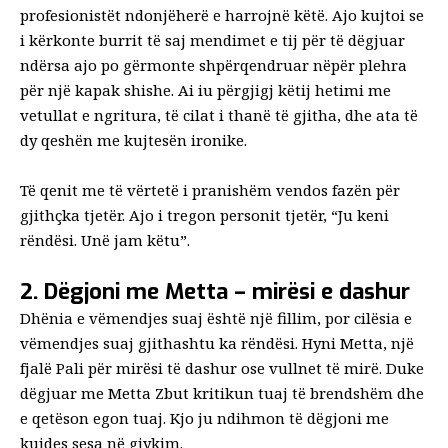
profesionistët ndonjëherë e harrojnë këtë. Ajo kujtoi se
i kërkonte burrit të saj mendimet e tij për të dëgjuar
ndërsa ajo po gërmonte shpërqendruar nëpër plehra
për një kapak shishe. Ai iu përgjigj këtij hetimi me
vetullat e ngritura, të cilat i thanë të gjitha, dhe ata të
dy qeshën me kujtesën ironike.
Të qenit me të vërtetë i pranishëm vendos fazën për
gjithçka tjetër. Ajo i tregon personit tjetër, “Ju keni
rëndësi. Unë jam këtu”.
2. Dëgjoni me Metta – mirësi e dashur
Dhënia e vëmendjes suaj është një fillim, por cilësia e
vëmendjes suaj gjithashtu ka rëndësi. Hyni Metta, një
fjalë Pali për mirësi të dashur ose vullnet të mirë. Duke
dëgjuar me
Metta
Zbut kritikun tuaj të brendshëm dhe
e qetëson egon tuaj. Kjo ju ndihmon të dëgjoni me
kujdes sesa në gjykim.