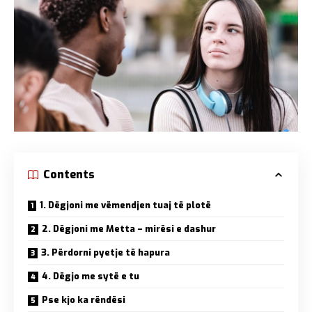
Contents
1. Dëgjoni me vëmendjen tuaj të plotë
2. Dëgjoni me Metta – mirësi e dashur
3. Përdorni pyetje të hapura
4. Dëgjo me sytë e tu
Pse kjo ka rëndësi