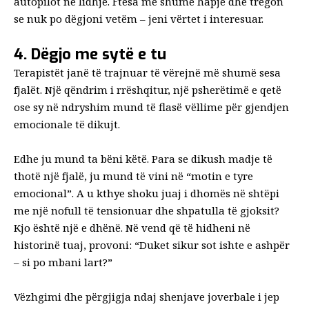
autopilot në lidhje. Ftesa më shumë hapje dhe tregon
se nuk po dëgjoni vetëm – jeni vërtet i interesuar.
4. Dëgjo me sytë e tu
Terapistët janë të trajnuar të vërejnë më shumë sesa
fjalët. Një qëndrim i rrëshqitur, një psherëtimë e qetë
ose sy në ndryshim mund të flasë vëllime për gjendjen
emocionale të dikujt.
Edhe ju mund ta bëni këtë. Para se dikush madje të
thotë një fjalë, ju mund të vini në “motin e tyre
emocional”. A u kthye shoku juaj i dhomës në shtëpi
me një nofull të tensionuar dhe shpatulla të gjoksit?
Kjo është një e dhënë. Në vend që të hidheni në
historinë tuaj, provoni: “Duket sikur sot ishte e ashpër
– si po mbani lart?”
Vëzhgimi dhe përgjigja ndaj shenjave joverbale i jep