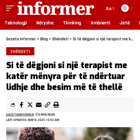
Aa
Teknologji
Ndryshe
Thinking
Ambienti
Jetë
Gazeta Informer
>
Blog
>
Shëndeti
>
Si të dëgjoni si një terapist me katër mënyra për të ndërtuar lidhje dhe besim më të thellë
SHËNDETI
Si të dëgjoni si një terapist me
katër mënyra për të ndërtuar
lidhje dhe besim më të thellë
GAZETAINFORMER
9 MIN READ
LAST UPDATED: MAY 8, 2025 10:55 AM