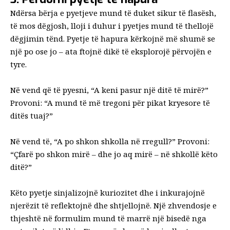
Ndërsa bërja e pyetjeve mund të duket sikur të flasësh,
të mos dëgjosh, lloji i duhur i pyetjes mund të thellojë
dëgjimin tënd.
Pyetje të hapura
kërkojnë më shumë se
një po ose jo – ata ftojnë dikë të eksplorojë përvojën e
tyre.
Në vend që të pyesni, “A keni pasur një ditë të mirë?”
Provoni: “A mund të më tregoni për pikat kryesore të
ditës tuaj?”
Në vend të, “A po shkon shkolla në rregull?” Provoni:
“Çfarë po shkon mirë – dhe jo aq mirë – në shkollë këto
ditë?”
Këto pyetje sinjalizojnë kuriozitet dhe i inkurajojnë
njerëzit të reflektojnë dhe shtjellojnë. Një zhvendosje e
thjeshtë në formulim mund të marrë një bisedë nga