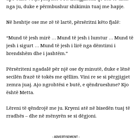
nga ju, duke e përmbushur shikimin tuaj me hapje.
Në heshtje ose me zë të lartë, përsëritni këto fjalë:
“Mund të jesh mirë … Mund të jesh i lumtur … Mund të
jesh i sigurt … Mund të jesh i lirë nga dëmtimi i
brendshëm dhe i jashtëm.”
Përsëriteni ngadalë për një ose dy minutë, duke e lënë
secilën frazë të tokës me qëllim. Vini re se si përgjigjet
zemra juaj. Ajo ngrohtësi e butë, e qëndrueshme? Kjo
është Metta.
Lëreni të qëndrojë me ju. Kryeni atë në bisedën tuaj të
rradhës – dhe në mënyrën se si dëgjoni.
- ADVERTISEMENT -