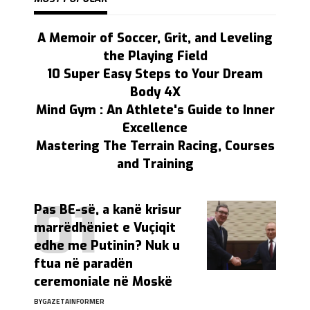
A Memoir of Soccer, Grit, and Leveling
the Playing Field
10 Super Easy Steps to Your Dream
Body 4X
Mind Gym : An Athlete's Guide to Inner
Excellence
Mastering The Terrain Racing, Courses
and Training
Pas BE-së, a kanë krisur
marrëdhëniet e Vuçiqit
edhe me Putinin? Nuk u
ftua në paradën
ceremoniale në Moskë
BY
GAZETAINFORMER