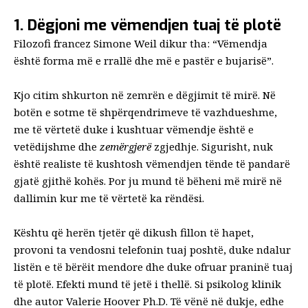
1. Dëgjoni me vëmendjen tuaj të plotë
Filozofi francez Simone Weil dikur tha: “Vëmendja
është forma më e rrallë dhe më e pastër e bujarisë”.
Kjo citim shkurton në zemrën e dëgjimit të mirë. Në
botën e sotme të shpërqendrimeve të vazhdueshme,
me të vërtetë duke i kushtuar vëmendje është e
vetëdijshme dhe
zemërgjerë
zgjedhje. Sigurisht, nuk
është realiste të kushtosh vëmendjen tënde të pandarë
gjatë gjithë kohës. Por ju mund të bëheni më mirë në
dallimin kur me të vërtetë ka rëndësi.
Kështu që herën tjetër që dikush fillon të hapet,
provoni ta vendosni telefonin tuaj poshtë, duke ndalur
listën e të bërëit mendore dhe duke ofruar praninë tuaj
të plotë. Efekti mund të jetë i thellë. Si psikolog klinik
dhe autor
Valerie Hoover Ph.D.
Të vënë në dukje, edhe