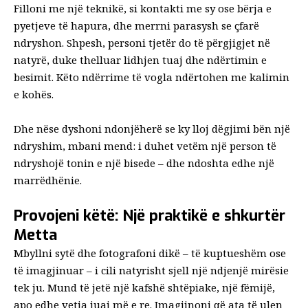
Filloni me një teknikë, si kontakti me sy ose bërja e
pyetjeve të hapura, dhe merrni parasysh se çfarë
ndryshon. Shpesh, personi tjetër do të përgjigjet në
natyrë, duke thelluar lidhjen tuaj dhe ndërtimin e
besimit. Këto ndërrime të vogla ndërtohen me kalimin
e kohës.
Dhe nëse dyshoni ndonjëherë se ky lloj dëgjimi bën një
ndryshim, mbani mend: i duhet vetëm një person të
ndryshojë tonin e një bisede – dhe ndoshta edhe një
marrëdhënie.
Provojeni këtë: Një praktikë e shkurtër
Metta
Mbyllni sytë dhe fotografoni dikë – të kuptueshëm ose
të imagjinuar – i cili natyrisht sjell një ndjenjë mirësie
tek ju. Mund të jetë një kafshë shtëpiake, një fëmijë,
apo edhe vetja juaj më e re. Imagjinoni që ata të ulen