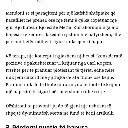
Mendoni se si paraqiteni për një kafshë shtëpiake që
kacafillet në prehër, ose një fëmijë që ka copëtuar një
gju. Ajo butësi? Kjo është Metta. Kur akordoni nga ajo
hapësirë ​​e zemrës, bisedat rrjedhin më natyrshëm, dhe
personi tjetër ndihet i sigurt duke qenë i hapur.
Në terapi, një koncept i ngjashëm njihet si “
konsideratë
pozitive e pakushtëzuar
“E krijuar nga Carl Rogers.
It'sshtë për të pranuar plotësisht të tjerët, edhe nëse
nuk jeni dakord me gjithçka që ata thonë ose bëjnë.
Pranimi nuk do të thotë miratim, do të thotë të krijoni
një hapësirë ​​të sigurt për ndershmëri dhe rritje.
Dëshironi ta provoni? Ju do të gjeni një ushtrim të
shpejtë dy-minutësh Metta në fund të këtij artikulli.
3. Përdorni pyetje të hapura