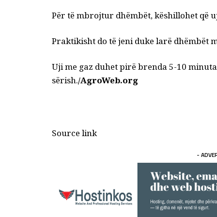
Për të mbrojtur dhëmbët, këshillohet që uj
Praktikisht do të jeni duke larë dhëmbët m
Uji me gaz duhet pirë brenda 5-10 minuta
sërish.
/AgroWeb.org
Source link
- ADVE