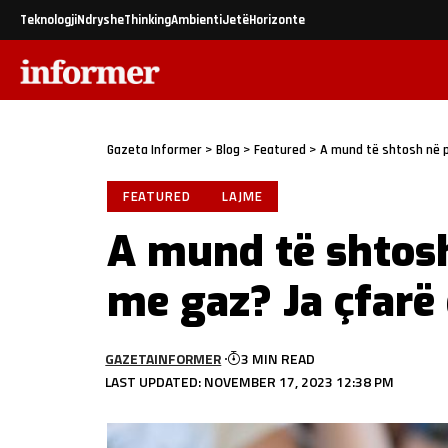
Teknologji
Ndryshe
Thinking
Ambienti
Jetë
Horizonte
Gazeta Informer
>
Blog
>
Featured
>
A mund të shtosh në p
FEATURED
LAJME
A mund të shtosh
me gaz? Ja çfarë 
GAZETAINFORMER
3 MIN READ
LAST UPDATED: NOVEMBER 17, 2023 12:38 PM