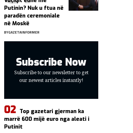
Vuçiqit edhe me
Putinin? Nuk u ftua në
paradën ceremoniale
në Moskë
BY
GAZETAINFORMER
Subscribe Now
Subscribe to our newsletter to get
our newest articles instantly!
Top gazetari gjerman ka
marrë 600 mijë euro nga aleati i
Putinit