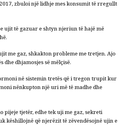
2017, zbuloi një lidhje mes konsumit të rregullt
 e ujit të gazuar e shtyn njeriun të hajë më
hë.
 ujit me gaz, shkakton probleme me tretjen. Ajo
ës dhe dhjamosjes së mëlçisë.
hormoni në sistemin tretës që i tregon trupit kur
 hormoni nënkupton një uri më të madhe dhe
pijeje tjetër, edhe tek uji me gaz, sekreti
k këshillojnë që njerëzit të zëvendësojnë ujin e