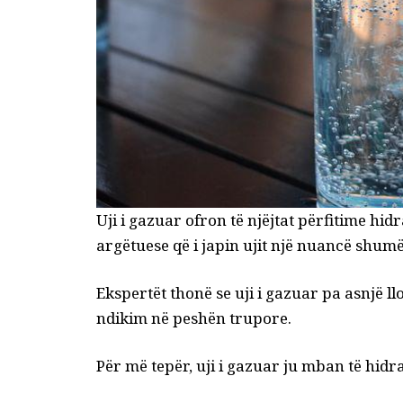
Uji i gazuar ofron të njëjtat përfitime hi
argëtuese që i japin ujit një nuancë shum
Ekspertët thonë se uji i gazuar pa asnjë ll
ndikim në peshën trupore.
Për më tepër, uji i gazuar ju mban të hid