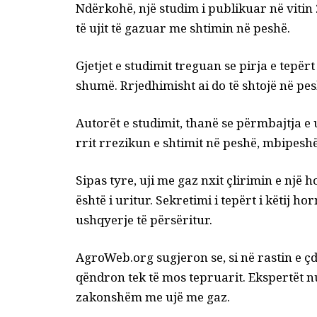
Ndërkohë, një studim i publikuar në vitin 
të ujit të gazuar me shtimin në peshë.
Gjetjet e studimit treguan se pirja e tepërt
shumë. Rrjedhimisht ai do të shtojë në pes
Autorët e studimit, thanë se përmbajtja e
rrit rrezikun e shtimit në peshë, mbipesh
Sipas tyre, uji me gaz nxit çlirimin e një 
është i uritur. Sekretimi i tepërt i këtij
ushqyerje të përsëritur.
AgroWeb.org sugjeron se, si në rastin e çdo 
qëndron tek të mos tepruarit. Ekspertët nu
zakonshëm me ujë me gaz.