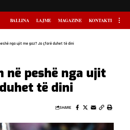
BALLINA
LAJME
MAGAZINE
KONTAKTI
eshë nga ujit me gaz? Ja çfarë duhet të dini
 në peshë nga ujit
duhet të dini
SHARE