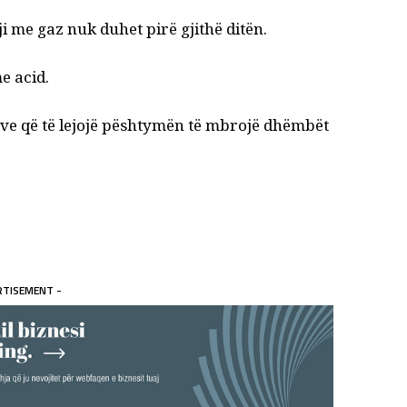
i me gaz nuk duhet pirë gjithë ditën.
e acid.
ve që të lejojë pështymën të mbrojë dhëmbët
RTISEMENT -