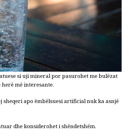
dratuese si uji mineral por pasurohet me bulëzat
ë herë më interesante.
oj sheqeri apo ëmbëlsuesi artificial nuk ka asnjë
ratuar dhe konsiderohet i shëndetshëm.