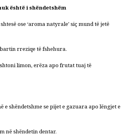
 nuk është i shëndetshëm
shtesë ose ‘aroma natyrale’ siç mund të jetë
mbartin rreziqe të fshehura.
shtoni limon, erëza apo frutat tuaj të
më e shëndetshme se pijet e gazuara apo lëngjet e
im në shëndetin dentar.