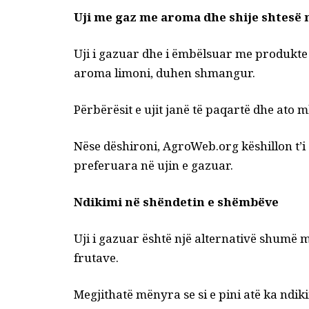
Uji me gaz me aroma dhe shije shtesë
Uji i gazuar dhe i ëmbëlsuar me produkte 
aroma limoni, duhen shmangur.
Përbërësit e ujit janë të paqartë dhe ato 
Nëse dëshironi, AgroWeb.org këshillon t’i 
preferuara në ujin e gazuar.
Ndikimi në shëndetin e shëmbëve
Uji i gazuar është një alternativë shumë 
frutave.
Megjithatë mënyra se si e pini atë ka ndik