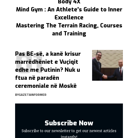
Body 4X
Mind Gym : An Athlete's Guide to Inner
Excellence
Mastering The Terrain Racing, Courses
and Training
Pas BE-së, a kanë krisur
marrëdhëniet e Vuçiqit
edhe me Putinin? Nuk u
ftua në paradën
ceremoniale në Moskë
BY
GAZETAINFORMER
Subscribe Now
Subscribe to our newsletter to get our newest articles
instantly!