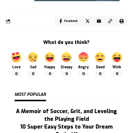
Facebook
What do you think?
Love
Sad
Happy
Sleepy
Angry
Dead
Wink
0
0
0
0
0
0
0
MOST POPULAR
A Memoir of Soccer, Grit, and Leveling
the Playing Field
10 Super Easy Steps to Your Dream