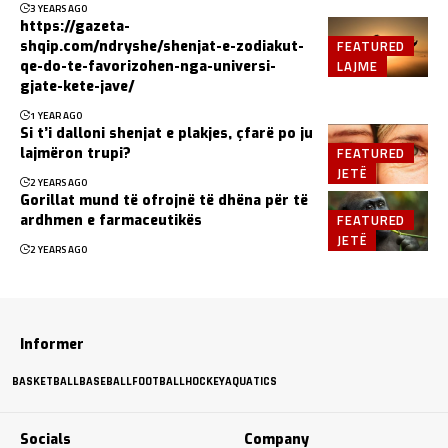
3 YEARS AGO
https://gazeta-
FEATURED
shqip.com/ndryshe/shenjat-e-zodiakut-
LAJME
qe-do-te-favorizohen-nga-universi-
gjate-kete-jave/
1 YEAR AGO
Si t’i dalloni shenjat e plakjes, çfarë po ju
FEATURED
lajmëron trupi?
JETË
2 YEARS AGO
Gorillat mund të ofrojnë të dhëna për të
FEATURED
ardhmen e farmaceutikës
JETË
2 YEARS AGO
Informer
BASKETBALL
BASEBALL
FOOTBALL
HOCKEY
AQUATICS
Socials
Company