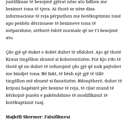
justifikuar të besojmë gjërat nëse ato lidhen me
besimet tona të tjera. Ai thotë se nëse disa
informacione të reja përputhen me botëkuptimin tonë
apo peshën dërrmuese të besimeve tona të
mëparshme, atëherë është normale që ne t’i besojmë
ato.
Çdo gjë që duket e dobët duhet të sfidohet. Ajo që thotë
Kraus tingëllon shumë si koherentizëm. Por kjo s’do të
thotë që ne duhet të refuzojmë çdo gjë që nuk pajtohet
me bindjet tona. Në fakt, të bësh një gjë të tillë
tingëllon më shumë si fanatizëm. Ndonjëherë, duhet të
krijoni hapësirë për besime të reja, të cilat mund të
kërkojnë punën e pakëndshme të modifikimit të
botëkuptimit tuaj.
Majkëll Shermer: Falsifikuesi