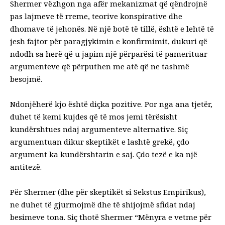
Shermer vëzhgon nga afër mekanizmat që qëndrojnë
pas lajmeve të rreme, teorive konspirative dhe
dhomave të jehonës. Në një botë të tillë, është e lehtë të
jesh fajtor për paragjykimin e konfirmimit, dukuri që
ndodh sa herë që u japim një përparësi të pamerituar
argumenteve që përputhen me atë që ne tashmë
besojmë.
Ndonjëherë kjo është diçka pozitive. Por nga ana tjetër,
duhet të kemi kujdes që të mos jemi tërësisht
kundërshtues ndaj argumenteve alternative. Siç
argumentuan dikur skeptikët e lashtë grekë, çdo
argument ka kundërshtarin e saj. Çdo tezë e ka një
antitezë.
Për Shermer (dhe për skeptikët si Sekstus Empirikus),
ne duhet të gjurmojmë dhe të shijojmë sfidat ndaj
besimeve tona. Siç thotë Shermer “Mënyra e vetme për