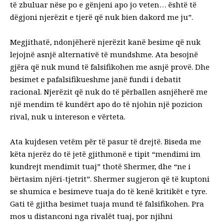
të zbuluar nëse po e gënjeni apo jo veten… është të
dëgjoni njerëzit e tjerë që nuk bien dakord me ju”.
Megjithatë, ndonjëherë njerëzit kanë besime që nuk
lejojnë asnjë alternativë të mundshme. Ata besojnë
gjëra që nuk mund të falsifikohen me asnjë provë. Dhe
besimet e pafalsifikueshme janë fundi i debatit
racional. Njerëzit që nuk do të përballen asnjëherë me
një mendim të kundërt apo do të njohin një pozicion
rival, nuk u intereson e vërteta.
Ata kujdesen vetëm për të pasur të drejtë. Biseda me
këta njerëz do të jetë gjithmonë e tipit “mendimi im
kundrejt mendimit tuaj” thotë Shermer, dhe “ne i
bërtasim njëri-tjetrit”. Shermer sugjeron që të kuptoni
se shumica e besimeve tuaja do të kenë kritikët e tyre.
Gati të gjitha besimet tuaja mund të falsifikohen. Pra
mos u distanconi nga rivalët tuaj, por njihni