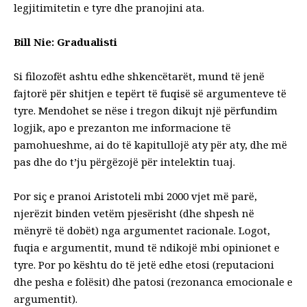
legjitimitetin e tyre dhe pranojini ata.
Bill Nie: Gradualisti
Si filozofët ashtu edhe shkencëtarët, mund të jenë
fajtorë për shitjen e tepërt të fuqisë së argumenteve të
tyre. Mendohet se nëse i tregon dikujt një përfundim
logjik, apo e prezanton me informacione të
pamohueshme, ai do të kapitullojë aty për aty, dhe më
pas dhe do t’ju përgëzojë për intelektin tuaj.
Por siç e pranoi Aristoteli mbi 2000 vjet më parë,
njerëzit binden vetëm pjesërisht (dhe shpesh në
mënyrë të dobët) nga argumentet racionale. Logot,
fuqia e argumentit, mund të ndikojë mbi opinionet e
tyre. Por po kështu do të jetë edhe etosi (reputacioni
dhe pesha e folësit) dhe patosi (rezonanca emocionale e
argumentit).