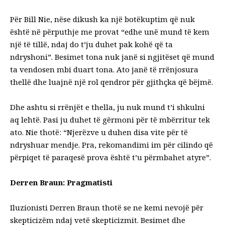
Për Bill Nie, nëse dikush ka një botëkuptim që nuk
është në përputhje me provat “edhe unë mund të kem
një të tillë, ndaj do t’ju duhet pak kohë që ta
ndryshoni”. Besimet tona nuk janë si ngjitëset që mund
ta vendosen mbi duart tona. Ato janë të rrënjosura
thellë dhe luajnë një rol qendror për gjithçka që bëjmë.
Dhe ashtu si rrënjët e thella, ju nuk mund t’i shkulni
aq lehtë. Pasi ju duhet të gërmoni për të mbërritur tek
ato. Nie thotë: “Njerëzve u duhen disa vite për të
ndryshuar mendje. Pra, rekomandimi im për cilindo që
përpiqet të paraqesë prova është t’u përmbahet atyre”.
Derren Braun: Pragmatisti
Iluzionisti Derren Braun thotë se ne kemi nevojë për
skepticizëm ndaj vetë skepticizmit. Besimet dhe