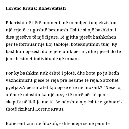
Lorenc Kraus: Koherentisti
Pikërisht në këtë moment, në mendjen tuaj ekziston
një rrjetë e ngushtë besimesh. Është si një bashkim i
disa pjesëve të një figure. Të gjitha pjesët bashkohen
për të formuar një lloj tabloje, botëkuptimin tuaj. Ky
bashkim pjesësh do të jetë unik për ju, dhe pjesët do të
jenë besimet individuale që mbani.
Por ky bashkim nuk është i plotë, dhe bota po ju hedh
vazhdimisht pjesë të reja pra besime të reja. Shtrohet
pyetja:vA përshtatet kjo pjesë e re në mozaik? “Nëse jo,
atëherë ndoshta ka një arsye të mirë për të qenë
skeptik në lidhje me të. Se ndoshta ajo është e gabuar”-
thotë fizikani Lorenc Kraus.
Koherentizmi në filozofi, është ideja se ne jemi të