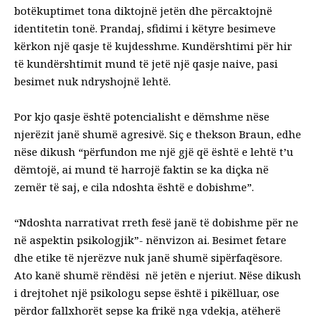
botëkuptimet tona diktojnë jetën dhe përcaktojnë
identitetin tonë. Prandaj, sfidimi i këtyre besimeve
kërkon një qasje të kujdesshme. Kundërshtimi për hir
të kundërshtimit mund të jetë një qasje naive, pasi
besimet nuk ndryshojnë lehtë.
Por kjo qasje është potencialisht e dëmshme nëse
njerëzit janë shumë agresivë. Siç e thekson Braun, edhe
nëse dikush “përfundon me një gjë që është e lehtë t’u
dëmtojë, ai mund të harrojë faktin se ka diçka në
zemër të saj, e cila ndoshta është e dobishme”.
“Ndoshta narrativat rreth fesë janë të dobishme për ne
në aspektin psikologjik”- nënvizon ai. Besimet fetare
dhe etike të njerëzve nuk janë shumë sipërfaqësore.
Ato kanë shumë rëndësi në jetën e njeriut. Nëse dikush
i drejtohet një psikologu sepse është i pikëlluar, ose
përdor fallxhorët sepse ka frikë nga vdekja, atëherë