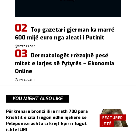
Top gazetari gjerman ka marrë
600 mijë euro nga aleati i Putinit
3 YEARS AGO
Dermatologët rrëzojnë pesë
mitet e larjes së fytyrës – Ekonomia
Online
3 YEARS AGO
YOU MIGHT ALSO LIKE
Përkrenare bronzi ilire rreth 700 para
FEATURED
Krishtit e cila tregon edhe njëherë se
JETË
Peleponezi ashtu si krejt Epiri i Jugut
ishte ILIRI