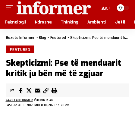
Aa
Teknologji
Ndryshe
Thinking
Ambienti
Jetë
Gazeta Informer
>
Blog
>
Featured
>
Skepticizmi: Pse të menduarit kritik ju bën më të zgjuar
FEATURED
Skepticizmi: Pse të menduarit
kritik ju bën më të zgjuar
GAZETAINFORMER
8 MIN READ
LAST UPDATED: NOVEMBER 18, 2023 11:28 PM