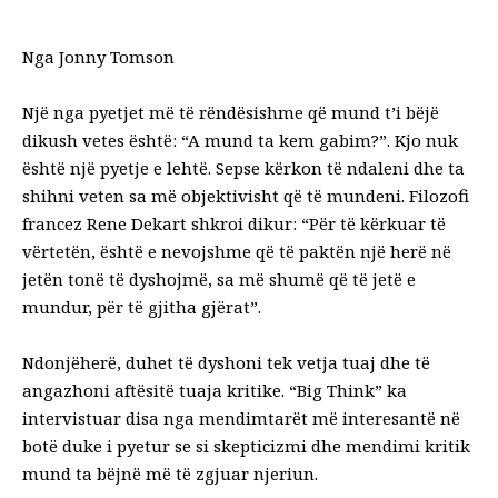
Nga Jonny Tomson
Një nga pyetjet më të rëndësishme që mund t’i bëjë
dikush vetes është: “A mund ta kem gabim?”. Kjo nuk
është një pyetje e lehtë. Sepse kërkon të ndaleni dhe ta
shihni veten sa më objektivisht që të mundeni. Filozofi
francez Rene Dekart shkroi dikur: “Për të kërkuar të
vërtetën, është e nevojshme që të paktën një herë në
jetën tonë të dyshojmë, sa më shumë që të jetë e
mundur, për të gjitha gjërat”.
Ndonjëherë, duhet të dyshoni tek vetja tuaj dhe të
angazhoni aftësitë tuaja kritike. “Big Think” ka
intervistuar disa nga mendimtarët më interesantë në
botë duke i pyetur se si skepticizmi dhe mendimi kritik
mund ta bëjnë më të zgjuar njeriun.