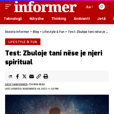
Aa
Teknologji
Ndryshe
Thinking
Ambienti
Jetë
Gazeta Informer
>
Blog
>
Lifestyle & Fun
>
Test: Zbuloje tani nëse je njeri spiritual
LIFESTYLE & FUN
Test: Zbuloje tani nëse je njeri
spiritual
GAZETAINFORMER
0 MIN READ
LAST UPDATED: NOVEMBER 18, 2023 11:50 PM