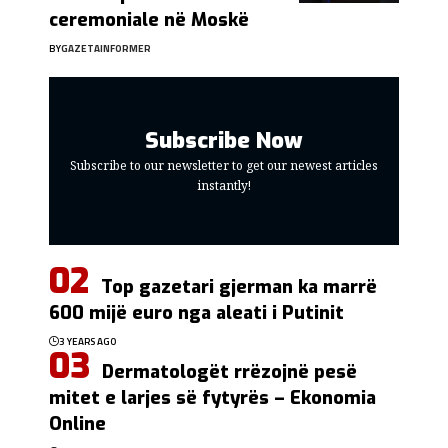
ceremoniale në Moskë
BY
GAZETAINFORMER
Subscribe Now
Subscribe to our newsletter to get our newest articles
instantly!
Top gazetari gjerman ka marrë
600 mijë euro nga aleati i Putinit
3 YEARS AGO
Dermatologët rrëzojnë pesë
mitet e larjes së fytyrës – Ekonomia
Online