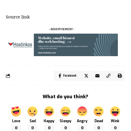
Source link
- ADVERTISEMENT -
Facebook
What do you think?
Love
Sad
Happy
Sleepy
Angry
Dead
Wink
0
0
0
0
0
0
0