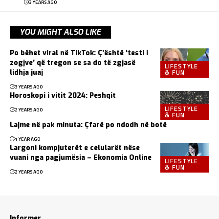
3 YEARS AGO
YOU MIGHT ALSO LIKE
Po bëhet viral në TikTok: Ç’është ‘testi i
zogjve’ që tregon se sa do të zgjasë
LIFESTYLE
& FUN
lidhja juaj
3 YEARS AGO
Horoskopi i vitit 2024: Peshqit
LIFESTYLE
2 YEARS AGO
& FUN
Lajme në pak minuta: Çfarë po ndodh në botë
1 YEAR AGO
Largoni kompjuterët e celularët nëse
vuani nga pagjumësia – Ekonomia Online
LIFESTYLE
& FUN
2 YEARS AGO
Informer