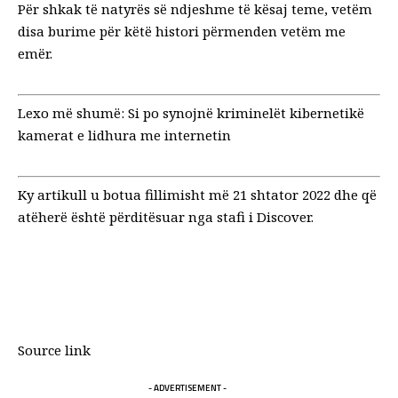
Për shkak të natyrës së ndjeshme të kësaj teme, vetëm
disa burime për këtë histori përmenden vetëm me
emër.
Lexo më shumë:
Si po synojnë kriminelët kibernetikë
kamerat e lidhura me internetin
Ky artikull u botua fillimisht më 21 shtator 2022 dhe që
atëherë është përditësuar nga stafi i Discover.
Source link
- ADVERTISEMENT -