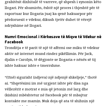
grabitësit dixhitalë të varreve, që shpesh i synonin këto
llogari. Për shumicën, është një
proces i thjeshtë
për të
raportuar kur llogaria juaj ka qenë
hakuar
por për
përdoruesit e vdekur, dikush tjetër duhet të vërejë
ndryshime në llogari.
Numri Emocional i Kërkesave të Miqve të Vdekur në
Facebook
Tronditja e të parit të një të afërmi ose miku të vdekur
aktiv në internet mund
rindez pikëllimin
. Për Jack,
djalin e Carolyn, të dëgjonte se llogaria e nënës së tij
ishte hakuar ishte e tmerrshme.
“(Unë) sigurisht (ndjeva) një ndjenjë shkeljeje,” thotë
ai. “Shqetësimi im më urgjent ishte për disa nga
vëllezërit e motrat e mia që jetonin më larg dhe
(kishin) mbështetur në Facebook për të mbajtur
kontakte me mamin. Nuk doja që ata të shihnin një