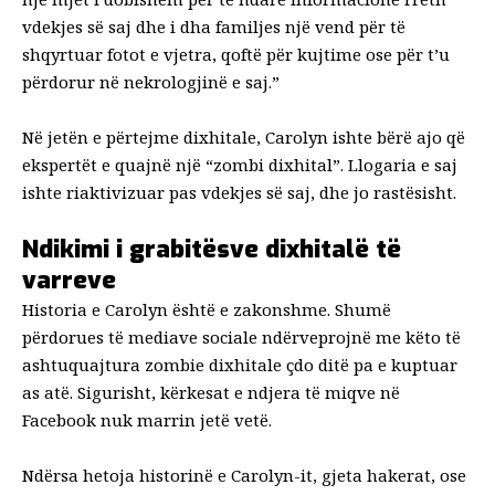
vdekjes së saj dhe i dha familjes një vend për të
shqyrtuar fotot e vjetra, qoftë për kujtime ose për t’u
përdorur në nekrologjinë e saj.”
Në jetën e përtejme dixhitale, Carolyn ishte bërë ajo që
ekspertët e quajnë një “zombi dixhital”. Llogaria e saj
ishte riaktivizuar pas vdekjes së saj, dhe jo rastësisht.
Ndikimi i grabitësve dixhitalë të
varreve
Historia e Carolyn është e zakonshme. Shumë
përdorues të mediave sociale ndërveprojnë me këto të
ashtuquajtura zombie dixhitale çdo ditë pa e kuptuar
as atë. Sigurisht, kërkesat e ndjera të miqve në
Facebook nuk marrin jetë vetë.
Ndërsa hetoja historinë e Carolyn-it, gjeta hakerat, ose