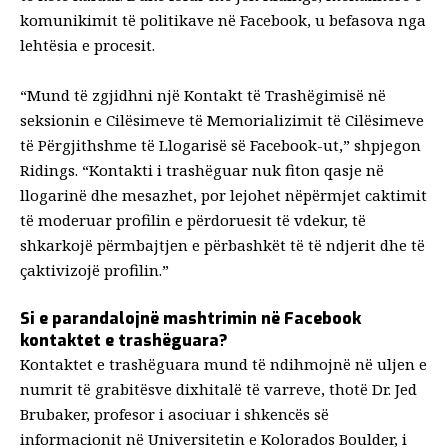
komunikimit të politikave në Facebook, u befasova nga
lehtësia e procesit.
“Mund të zgjidhni një Kontakt të Trashëgimisë në
seksionin e Cilësimeve të Memorializimit të Cilësimeve
të Përgjithshme të Llogarisë së Facebook-ut,” shpjegon
Ridings. “Kontakti i trashëguar nuk fiton qasje në
llogarinë dhe mesazhet, por lejohet nëpërmjet caktimit
të moderuar profilin e përdoruesit të vdekur, të
shkarkojë përmbajtjen e përbashkët të të ndjerit dhe të
çaktivizojë profilin.”
Si e parandalojnë mashtrimin në Facebook
kontaktet e trashëguara?
Kontaktet e trashëguara mund të ndihmojnë në uljen e
numrit të grabitësve dixhitalë të varreve, thotë Dr. Jed
Brubaker, profesor i asociuar i shkencës së
informacionit në Universitetin e Kolorados Boulder, i