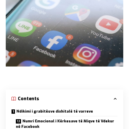
Contents
Ndikimi i grabitësve dixhitalë të varreve
Numri Emocional i Kërkesave të Miqve të Vdekur
në Facebook