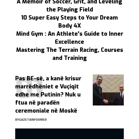
A Memoir of Soccer, Grit, and Leveling
the Playing Field
10 Super Easy Steps to Your Dream
Body 4X
Mind Gym : An Athlete's Guide to Inner
Excellence
Mastering The Terrain Racing, Courses
and Training
Pas BE-së, a kanë krisur
marrëdhëniet e Vuçiqit
edhe me Putinin? Nuk u
ftua në paradën
ceremoniale në Moskë
BY
GAZETAINFORMER