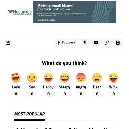
Facebook
What do you think?
Love
Sad
Happy
Sleepy
Angry
Dead
Wink
0
0
0
0
0
0
0
MOST POPULAR