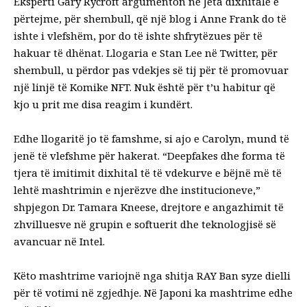
Eksperti Gary Rycroft argumenton në
Jeta dixhitale e
përtejme,
për shembull, që një blog i Anne Frank do të
ishte i vlefshëm, por do të ishte shfrytëzues për të
hakuar të dhënat. Llogaria e Stan Lee në Twitter, për
shembull, u përdor pas vdekjes së tij për të promovuar
një linjë të
Komike NFT
. Nuk është për t’u habitur që
kjo u prit me disa
reagim i kundërt
.
Edhe llogaritë jo të famshme, si ajo e Carolyn, mund të
jenë të vlefshme për hakerat. “Deepfakes dhe forma të
tjera të imitimit dixhital të të vdekurve e bëjnë më të
lehtë mashtrimin e njerëzve dhe institucioneve,”
shpjegon Dr. Tamara Kneese, drejtore e angazhimit të
zhvilluesve në grupin e softuerit dhe teknologjisë së
avancuar në Intel.
Këto mashtrime variojnë nga shitja
RAY Ban
syze dielli
për të
votimi në zgjedhje
. Në Japoni ka mashtrime edhe