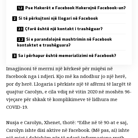
Pse Hakerët e Facebook Hakerojnë Facebook-un?
Si të përkujtoni një llogari në Facebook
Çfarë është një kontakt i trashëguar?
Si e parandalojnë mashtrimin në Facebook
kontaktet e trashëguara?
Sa i përhapur është memorializimi në Facebook?
Imagjinoni të merrni një kërkesë për miqësi në
Facebook nga i ndjeri. Kjo më ka ndodhur jo një herë,
por dy herë. Llogaria i përkiste një të afërmi të largët të
quajtur Carolyn, e cila vdiq në vitin 2020 në moshën 96-
vjeçare për shkak të komplikimeve të lidhura me
COVID-19.
Nusja e Carolyn, Xhenet, thotë: “Edhe në të 90-at e saj,
Carolyn ishte disi aktive në Facebook. (Më pas, ai) ishte
një mjet i dobishëm për të ndarë informacione rreth