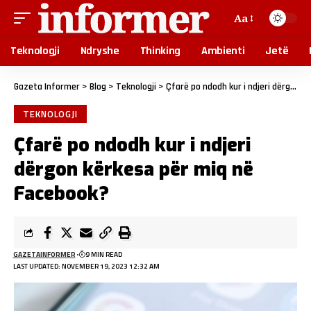
Aa
Teknologji
Ndryshe
Thinking
Ambienti
Jetë
Gazeta Informer
>
Blog
>
Teknologji
>
Çfarë po ndodh kur i ndjeri dërgon kërkesa për miq në Facebook?
TEKNOLOGJI
Çfarë po ndodh kur i ndjeri
dërgon kërkesa për miq në
Facebook?
GAZETAINFORMER
9 MIN READ
LAST UPDATED: NOVEMBER 19, 2023 12:32 AM