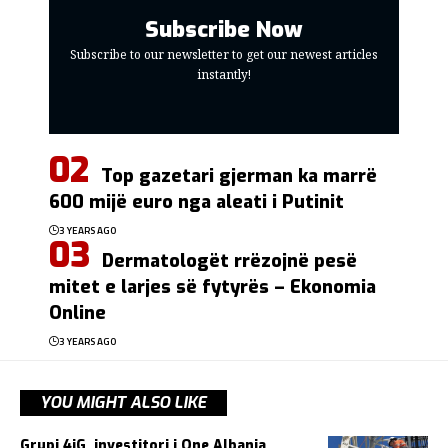
Subscribe Now
Subscribe to our newsletter to get our newest articles
instantly!
Top gazetari gjerman ka marrë
600 mijë euro nga aleati i Putinit
3 YEARS AGO
Dermatologët rrëzojnë pesë
mitet e larjes së fytyrës – Ekonomia
Online
3 YEARS AGO
YOU MIGHT ALSO LIKE
Grupi 4iG, investitori i One Albania,