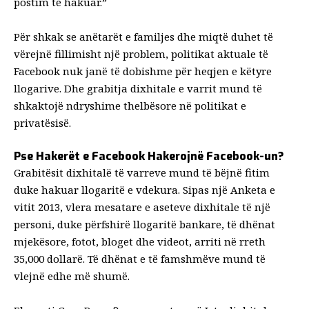
postim të hakuar.”
Për shkak se anëtarët e familjes dhe miqtë duhet të
vërejnë fillimisht një problem, politikat aktuale të
Facebook nuk janë të dobishme për heqjen e këtyre
llogarive. Dhe grabitja dixhitale e varrit mund të
shkaktojë ndryshime thelbësore në politikat e
privatësisë.
Pse Hakerët e Facebook Hakerojnë Facebook-un?
Grabitësit dixhitalë të varreve mund të bëjnë fitim
duke hakuar llogaritë e vdekura. Sipas një
Anketa e
vitit 2013
, vlera mesatare e aseteve dixhitale të një
personi, duke përfshirë llogaritë bankare, të dhënat
mjekësore, fotot, bloget dhe videot, arriti në rreth
35,000 dollarë. Të dhënat e të famshmëve mund të
vlejnë edhe më shumë.