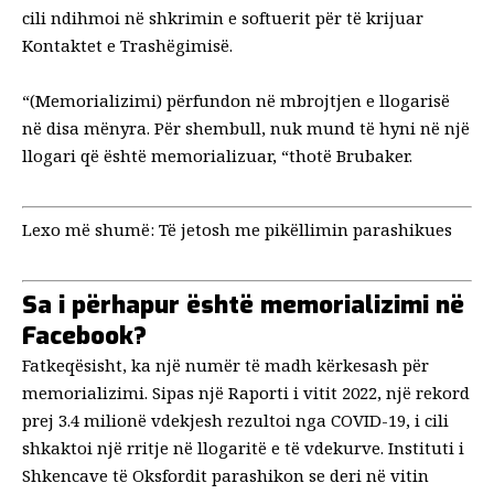
cili ndihmoi në shkrimin e softuerit për të krijuar
Kontaktet e Trashëgimisë.
“(Memorializimi) përfundon në mbrojtjen e llogarisë
në disa mënyra. Për shembull, nuk mund të hyni në një
llogari që është memorializuar, “thotë Brubaker.
Lexo më shumë:
Të jetosh me pikëllimin parashikues
Sa i përhapur është memorializimi në
Facebook?
Fatkeqësisht, ka një numër të madh kërkesash për
memorializimi. Sipas një
Raporti i vitit 2022
, një rekord
prej 3.4 milionë vdekjesh rezultoi nga COVID-19, i cili
shkaktoi një rritje në llogaritë e të vdekurve. Instituti i
Shkencave të Oksfordit parashikon se deri në vitin