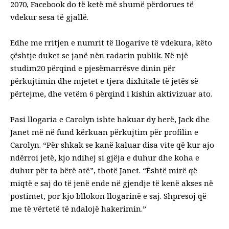
2070, Facebook do të ketë më shumë përdorues të
vdekur sesa të gjallë.
Edhe me rritjen e numrit të llogarive të vdekura, këto
çështje duket se janë nën radarin publik. Në
një
studim
20 përqind e pjesëmarrësve dinin për
përkujtimin dhe mjetet e tjera dixhitale të jetës së
përtejme, dhe vetëm 6 përqind i kishin aktivizuar ato.
Pasi llogaria e Carolyn ishte hakuar dy herë, Jack dhe
Janet më në fund kërkuan përkujtim për profilin e
Carolyn. “Për shkak se kanë kaluar disa vite që kur ajo
ndërroi jetë, kjo ndihej si gjëja e duhur dhe koha e
duhur për ta bërë atë”, thotë Janet. “Është mirë që
miqtë e saj do të jenë ende në gjendje të kenë akses në
postimet, por kjo bllokon llogarinë e saj. Shpresoj që
me të vërtetë të ndalojë hakerimin.”