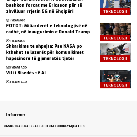
bashkon forcat me Ericsson për të
TEKNOLOGJI
zhvilluar rrjetin 5G në Shqipëri
1 YEAR AGO
FOTOT: Miliarderët e teknologjisë në
radhë, në inaugurimin e Donald Trump
TEKNOLOGJI
1 YEAR AGO
Shkarkime të shpejta: Pse NASA po
kthehet te lazerët për komunikimet
TEKNOLOGJI
hapësinore të gjeneratës tjetër
3 YEARS AGO
Viti i Bisedës së AI
3 YEARS AGO
TEKNOLOGJI
Informer
BASKETBALL
BASEBALL
FOOTBALL
HOCKEY
AQUATICS