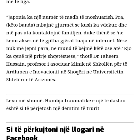
më të liga.
“Japonia ka një numër të madh të moshuarish. Pra,
(këto banda) mbajnë gjurmët se kush ka vdekur, dhe
më pas ata kontaktojnë familjen, duke thënë se ‘ne
kemi akses në të gjitha gjërat tuaja në internet. Nëse
nuk më jepni para, ne mund të bëjmë këtë ose atë.’ Kjo
ka qenë një prirje shqetësuese,” thotë Dr. Faheem
Hussain, profesor i asociuar klinik në Shkollën për të
Ardhmen e Inovacionit në Shoqëri në Universitetin
Shtetëror të Arizonës.
Lexo më shumë:
Humbja traumatike e një të dashur
është si të përjetosh një dëmtim të trurit
Si të përkujtoni një llogari në
Facebook