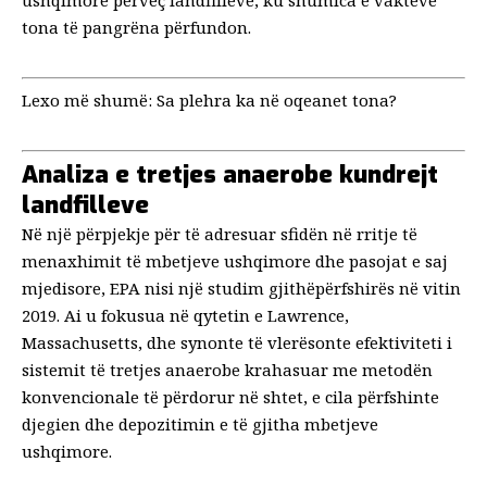
ushqimore përveç landfilleve, ku
shumica e vakteve
tona të pangrëna
përfundon.
Lexo më shumë:
Sa plehra ka në oqeanet tona?
Analiza e tretjes anaerobe kundrejt
landfilleve
Në një përpjekje për të adresuar sfidën në rritje të
menaxhimit të mbetjeve ushqimore dhe pasojat e saj
mjedisore, EPA nisi një studim gjithëpërfshirës në vitin
2019. Ai u fokusua në qytetin e Lawrence,
Massachusetts, dhe synonte të vlerësonte
efektiviteti i
sistemit të tretjes anaerobe
krahasuar me metodën
konvencionale të përdorur në shtet, e cila përfshinte
djegien dhe depozitimin e të gjitha mbetjeve
ushqimore.