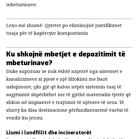
mbeturinave.
Lexo më shumë:
Qytetet po eliminojnë justifikimet
tuaja për të kapërcyer kompostimin
Ku shkojnë mbetjet e depozitimit të
mbeturinave?
Duke supozuar se nuk është nxjerrë nga sistemet e
kanalizimeve si pjesë e një bllokimi me bazë
ushqimore, çdo gjë që kalon nëpër sistemin tuaj të
asgjësimit shpërbëhet me të gjithë materialin tjetër që
shkon në impiantet e trajtimit të ujërave të zeza. Të
slurry ka disa destinacione përfundimtare
në varësi të
vendit ku jetoni.
Llumi i landfillit dhe incineratorët