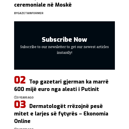
ceremoniale në Moskë
BY
GAZETAINFORMER
Subscribe Now
Subscribe to our newsletter to get our newest articles
instantly!
Top gazetari gjerman ka marrë
600 mijë euro nga aleati i Putinit
3 YEARS AGO
Dermatologët rrëzojnë pesë
mitet e larjes së fytyrës – Ekonomia
Online