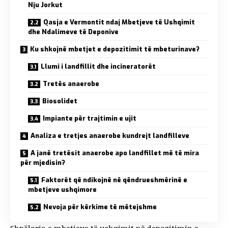
Nju Jorkut
Qasja e Vermontit ndaj Mbetjeve të Ushqimit
dhe Ndalimeve të Deponive
Ku shkojnë mbetjet e depozitimit të mbeturinave?
Llumi i landfillit dhe incineratorët
Tretës anaerobe
Biosolidet
Impiante për trajtimin e ujit
Analiza e tretjes anaerobe kundrejt landfilleve
A janë tretësit anaerobe apo landfillet më të mira
për mjedisin?
Faktorët që ndikojnë në qëndrueshmërinë e
mbetjeve ushqimore
Nevoja për kërkime të mëtejshme