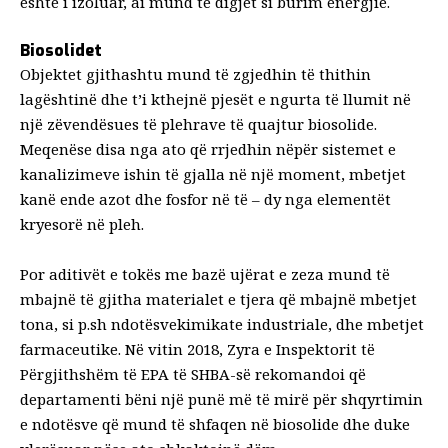
është i izoluar, ai mund të digjet si burim energjie.
Biosolidet
Objektet gjithashtu mund të zgjedhin të thithin
lagështinë dhe t’i kthejnë pjesët e ngurta të llumit në
një zëvendësues të plehrave të quajtur biosolide.
Meqenëse disa nga ato që rrjedhin nëpër sistemet e
kanalizimeve ishin të gjalla në një moment, mbetjet
kanë ende azot dhe fosfor në të – dy nga elementët
kryesorë në pleh.
Por aditivët e tokës me bazë ujërat e zeza mund të
mbajnë të gjitha materialet e tjera që mbajnë mbetjet
tona, si p.sh
ndotësve
kimikate industriale, dhe
mbetjet
farmaceutike
. Në vitin 2018, Zyra e Inspektorit të
Përgjithshëm të EPA të SHBA-së rekomandoi që
departamenti
bëni një punë më të mirë për shqyrtimin
e ndotësve
që mund të shfaqen në biosolide dhe duke