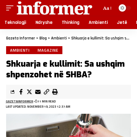
Aa
Teknologji
Ndryshe
Thinking
Ambienti
Jetë
Gazeta Informer
>
Blog
>
Ambienti
>
Shkuarja e kullimit: Sa ushqim shpenzohet në SHBA?
AMBIENTI
MAGAZINE
Shkuarja e kullimit: Sa ushqim
shpenzohet në SHBA?
GAZETAINFORMER
11 MIN READ
LAST UPDATED: NOVEMBER 19, 2023 12:37 AM