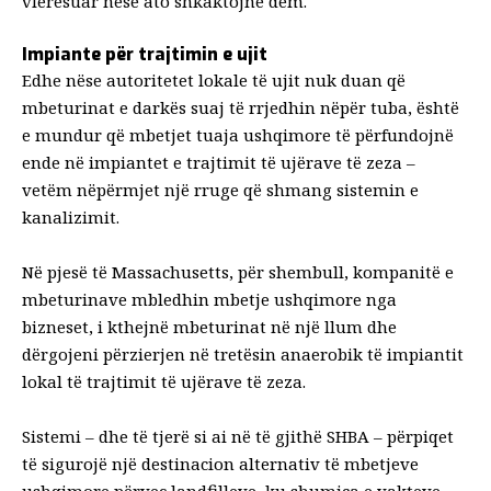
vlerësuar nëse ato shkaktojnë dëm.
Impiante për trajtimin e ujit
Edhe nëse autoritetet lokale të ujit nuk duan që
mbeturinat e darkës suaj të rrjedhin nëpër tuba, është
e mundur që mbetjet tuaja ushqimore të përfundojnë
ende në impiantet e trajtimit të ujërave të zeza –
vetëm nëpërmjet një rruge që shmang sistemin e
kanalizimit.
Në pjesë të Massachusetts, për shembull, kompanitë e
mbeturinave mbledhin mbetje ushqimore nga
bizneset, i kthejnë mbeturinat në një llum dhe
dërgojeni përzierjen në tretësin anaerobik të impiantit
lokal të trajtimit të ujërave të zeza
.
Sistemi – dhe të tjerë si ai në të gjithë SHBA – përpiqet
të sigurojë një destinacion alternativ të mbetjeve