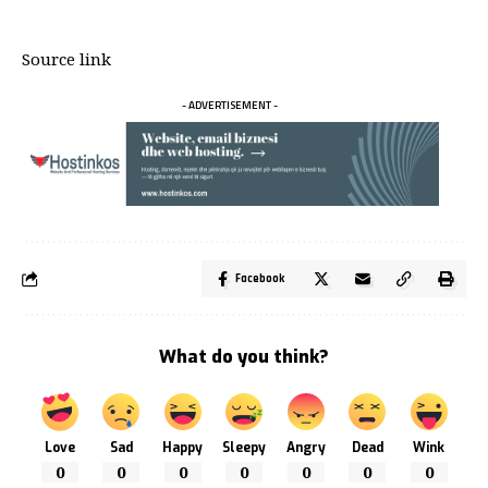
Source link
- ADVERTISEMENT -
Facebook
What do you think?
Love
Sad
Happy
Sleepy
Angry
Dead
Wink
0
0
0
0
0
0
0