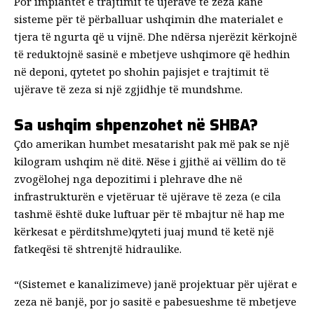
Por impiantet e trajtimit të ujërave të zeza kanë
sisteme për të përballuar ushqimin dhe materialet e
tjera të ngurta që u vijnë. Dhe ndërsa njerëzit kërkojnë
të reduktojnë sasinë e mbetjeve ushqimore që hedhin
në deponi, qytetet po shohin pajisjet e trajtimit të
ujërave të zeza si një zgjidhje të mundshme.
Sa ushqim shpenzohet në SHBA?
Çdo amerikan
humbet mesatarisht pak më pak se një
kilogram ushqim në ditë
. Nëse i gjithë ai vëllim do të
zvogëlohej nga depozitimi i plehrave dhe në
infrastrukturën e vjetëruar të ujërave të zeza
(e cila
tashmë është duke luftuar për të mbajtur në hap me
kërkesat e përditshme
)
qyteti juaj mund të ketë një
fatkeqësi të shtrenjtë hidraulike.
“(Sistemet e kanalizimeve) janë projektuar për ujërat e
zeza në banjë, por jo sasitë e pabesueshme të mbetjeve