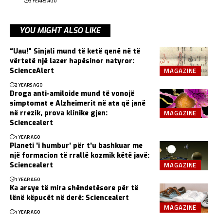
3 YEARS AGO
YOU MIGHT ALSO LIKE
“Uau!” Sinjali mund të ketë qenë në të
vërtetë një lazer hapësinor natyror:
MAGAZINE
ScienceAlert
2 YEARS AGO
Droga anti-amiloide mund të vonojë
simptomat e Alzheimerit në ata që janë
MAGAZINE
në rrezik, prova klinike gjen:
Sciencealert
1 YEAR AGO
Planeti 'i humbur' për t'u bashkuar me
një formacion të rrallë kozmik këtë javë:
MAGAZINE
Sciencealert
1 YEAR AGO
Ka arsye të mira shëndetësore për të
lënë këpucët në derë: Sciencealert
MAGAZINE
1 YEAR AGO