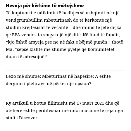
Nevoja për kërkime të mëtejshme
Të kuptuarit e ndikimit të hedhjes së ushqimit në një
vendgrumbullim mbeturinash do të kërkonte një
studim krejtësisht të veçantë – dhe mund të jetë diçka
që EPA vendos ta shqyrtojë një ditë. Në fund të fundit,
“kjo është arsyeja pse ne në fakt e bëjmë punën,” thotë
Ma, “sepse kishte më shumë pyetje që komunitetet
duan të adresojnë.”
Lexo më shumë:
Mbeturinat në hapësirë: A është
dërgimi i plehrave në përtej një opsion?
Ky artikull u botua fillimisht më 17 mars 2021 dhe që
atëherë është përditësuar me informacione të reja nga
stafi i Discover.