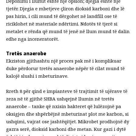
Deponimi i llumit është një opsion; djegia është një
tjetër. Djegia e mbetjeve çliron dioksid karboni dhe lë
pas hirin, i cili mund të dërgohet në landfill ose të
riciklohet në materiale ndërtimi. Ndotës të tjerë si
metalet e rënda që mund të jenë në llum mund të dalin
edhe nga inceneratorët.
Tretës anaerobe
Ekziston gjithashtu një proces pak më i komplikuar
duke përdorur tretës anaerobe nëpër të cilat mund të
kalojë slushi i mbeturinave.
Rreth 8 për qind e impianteve të trajtimit të ujërave të
zeza në të gjithë SHBA
ushqejnë llumin në tretës
anaerobe
– tanke që nxisin bakteret që lulëzojnë pa
oksigjen dhe shpërbëjnë mbeturinat plot me karbon, si
ushqimi, vajrat ose jashtëqitjet. Mikrobet prodhojnë dy
gazra serë, dioksid karboni dhe metan. Kur gazi i dytë