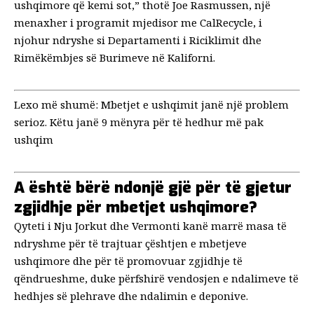
ushqimore që kemi sot,” thotë Joe Rasmussen, një
menaxher i programit mjedisor me CalRecycle, i
njohur ndryshe si Departamenti i Riciklimit dhe
Rimëkëmbjes së Burimeve në Kaliforni.
Lexo më shumë:
Mbetjet e ushqimit janë një problem
serioz. Këtu janë 9 mënyra për të hedhur më pak
ushqim
A është bërë ndonjë gjë për të gjetur
zgjidhje për mbetjet ushqimore?
Qyteti i Nju Jorkut dhe Vermonti kanë marrë masa të
ndryshme për të trajtuar çështjen e mbetjeve
ushqimore dhe për të promovuar zgjidhje të
qëndrueshme, duke përfshirë vendosjen e ndalimeve të
hedhjes së plehrave dhe ndalimin e deponive.