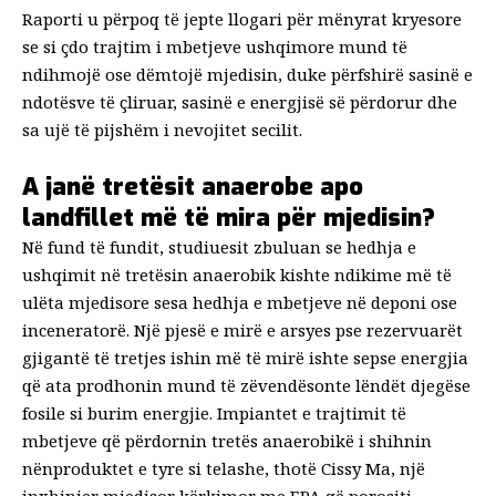
Raporti u përpoq të jepte llogari për mënyrat kryesore
se si çdo trajtim i mbetjeve ushqimore mund të
ndihmojë ose dëmtojë mjedisin, duke përfshirë sasinë e
ndotësve të çliruar, sasinë e energjisë së përdorur dhe
sa ujë të pijshëm i nevojitet secilit.
A janë tretësit anaerobe apo
landfillet më të mira për mjedisin?
Në fund të fundit, studiuesit zbuluan se hedhja e
ushqimit në tretësin anaerobik kishte ndikime më të
ulëta mjedisore sesa hedhja e mbetjeve në deponi ose
inceneratorë. Një pjesë e mirë e arsyes pse rezervuarët
gjigantë të tretjes ishin më të mirë ishte sepse energjia
që ata prodhonin mund të zëvendësonte lëndët djegëse
fosile si burim energjie. Impiantet e trajtimit të
mbetjeve që përdornin tretës anaerobikë i shihnin
nënproduktet e tyre si telashe, thotë Cissy Ma, një