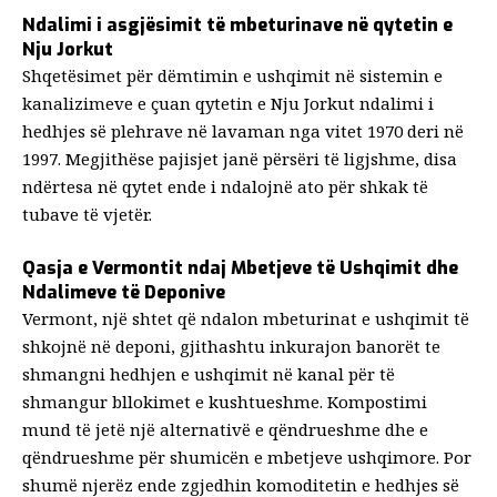
Ndalimi i asgjësimit të mbeturinave në qytetin e
Nju Jorkut
Shqetësimet për dëmtimin e ushqimit në sistemin e
kanalizimeve e çuan qytetin e Nju Jorkut
ndalimi i
hedhjes së plehrave në lavaman
nga vitet 1970 deri në
1997. Megjithëse pajisjet janë përsëri të ligjshme, disa
ndërtesa në qytet ende i ndalojnë ato për shkak të
tubave të vjetër.
Qasja e Vermontit ndaj Mbetjeve të Ushqimit dhe
Ndalimeve të Deponive
Vermont, një shtet që ndalon mbeturinat e ushqimit të
shkojnë në deponi, gjithashtu
inkurajon banorët
te
shmangni hedhjen e ushqimit në kanal
për të
shmangur bllokimet e kushtueshme. Kompostimi
mund të jetë një alternativë e qëndrueshme dhe e
qëndrueshme për shumicën e mbetjeve ushqimore. Por
shumë njerëz ende zgjedhin komoditetin e hedhjes së