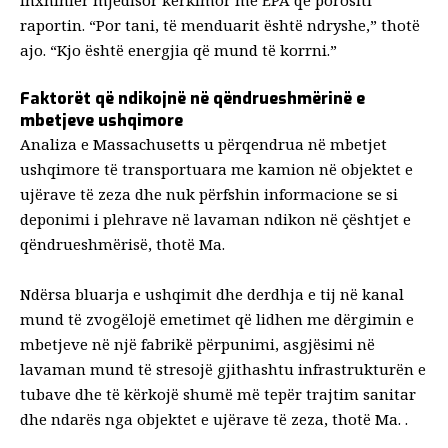
inxhinier mjedisor kërkimor me EPA që porositi
raportin. “Por tani, të menduarit është ndryshe,” thotë
ajo. “Kjo është energjia që mund të korrni.”
Faktorët që ndikojnë në qëndrueshmërinë e
mbetjeve ushqimore
Analiza e Massachusetts u përqendrua në mbetjet
ushqimore të transportuara me kamion në objektet e
ujërave të zeza dhe nuk përfshin informacione se si
deponimi i plehrave në lavaman ndikon në çështjet e
qëndrueshmërisë, thotë Ma.
Ndërsa bluarja e ushqimit dhe derdhja e tij në kanal
mund të zvogëlojë emetimet që lidhen me dërgimin e
mbetjeve në një fabrikë përpunimi, asgjësimi në
lavaman mund të stresojë gjithashtu infrastrukturën e
tubave dhe të kërkojë shumë më tepër trajtim sanitar
dhe ndarës nga objektet e ujërave të zeza, thotë Ma. .