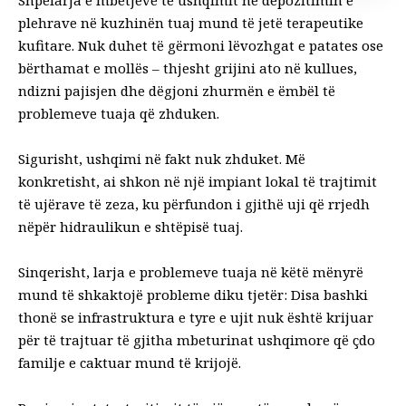
Shpëlarja e mbetjeve të ushqimit në depozitimin e
plehrave në kuzhinën tuaj mund të jetë terapeutike
kufitare. Nuk duhet të gërmoni lëvozhgat e patates ose
bërthamat e mollës – thjesht grijini ato në kullues,
ndizni pajisjen dhe dëgjoni zhurmën e ëmbël të
problemeve tuaja që zhduken.
Sigurisht, ushqimi në fakt nuk zhduket. Më
konkretisht, ai shkon në një impiant lokal të trajtimit
të ujërave të zeza, ku përfundon i gjithë uji që rrjedh
nëpër hidraulikun e shtëpisë tuaj.
Sinqerisht, larja e problemeve tuaja në këtë mënyrë
mund të shkaktojë probleme diku tjetër: Disa bashki
thonë se infrastruktura e tyre e ujit nuk është krijuar
për të trajtuar të gjitha mbeturinat ushqimore që çdo
familje e caktuar mund të krijojë.