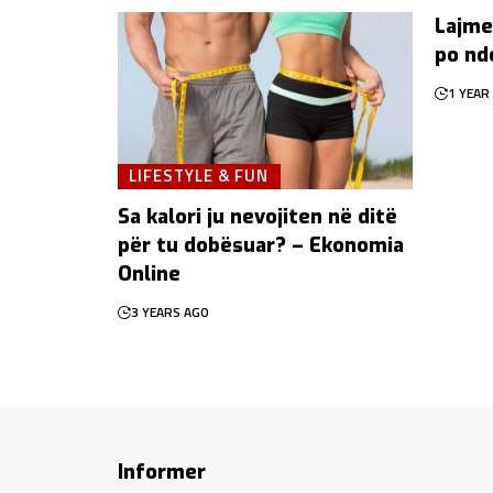
Lajme
po nd
1 YEAR
LIFESTYLE & FUN
Sa kalori ju nevojiten në ditë
për tu dobësuar? – Ekonomia
Online
3 YEARS AGO
Informer