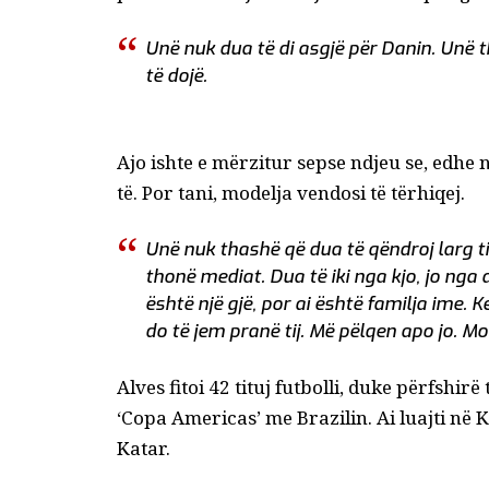
Unë nuk dua të di asgjë për Danin. Unë t
të dojë.
Ajo ishte e mërzitur sepse ndjeu se, edhe 
të. Por tani, modelja vendosi të tërhiqej.
Unë nuk thashë që dua të qëndroj larg ti
thonë mediat. Dua të iki nga kjo, jo nga 
është një gjë, por ai është familja ime. 
do të jem pranë tij. Më pëlqen apo jo. Mos
Alves fitoi 42 tituj futbolli, duke përfsh
‘Copa Americas’ me Brazilin. Ai luajti në Ku
Katar.