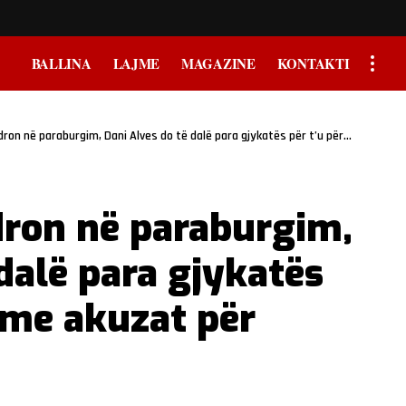
BALLINA
LAJME
MAGAZINE
KONTAKTI
paraburgim, Dani Alves do të dalë para gjykatës për t’u përballur me akuzat për ngacimi seksual!
dron në paraburgim,
dalë para gjykatës
r me akuzat për