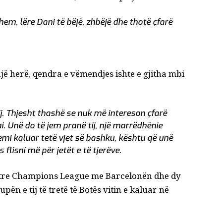
hem, lëre Dani të bëjë, zhbëjë dhe thotë çfarë
një herë, qendra e vëmendjes ishte e gjitha mbi
j. Thjesht thashë se nuk më intereson çfarë
ai. Unë do të jem pranë tij, një marrëdhënie
Kemi kaluar tetë vjet së bashku, kështu që unë
 flisni më për jetët e të tjerëve.
irë tre Champions League me Barcelonën dhe dy
pën e tij të tretë të Botës vitin e kaluar në