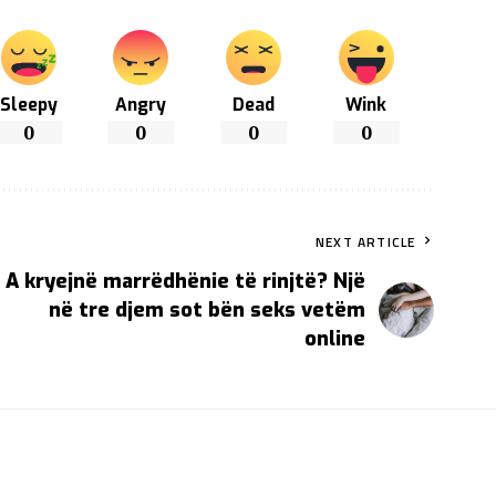
Sleepy
Angry
Dead
Wink
0
0
0
0
NEXT ARTICLE
A kryejnë marrëdhënie të rinjtë? Një
në tre djem sot bën seks vetëm
online