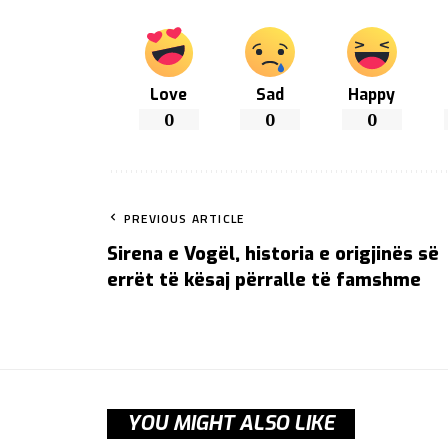
Love
Sad
Happy
0
0
0
PREVIOUS ARTICLE
Sirena e Vogël, historia e origjinës së
errët të kësaj përralle të famshme
YOU MIGHT ALSO LIKE