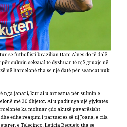
tur se futbollisti brazilian Dani Alves do të dalë
 për sulmin seksual të dyshuar të një gruaje në
azë në Barcelonë tha se një datë për seancat nuk
 nga janari, kur ai u arrestua për sulmin e
lonë më 30 dhjetor. Ai u padit nga një gjykatës
Barcelonës ka mohuar çdo akuzë pavarësisht
e edhe reagimi i partneres së tij Joana, e cila
etaren e Telecinco, Leticia Requejo tha se: