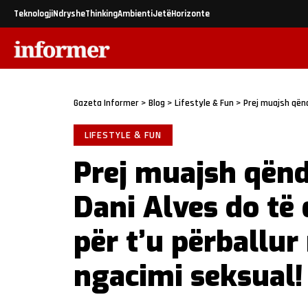
Teknologji
Ndryshe
Thinking
Ambienti
Jetë
Horizonte
Gazeta Informer
>
Blog
>
Lifestyle & Fun
>
Prej muajsh qëndron në 
LIFESTYLE & FUN
Prej muajsh qën
Dani Alves do të 
për t’u përballu
ngacimi seksual!