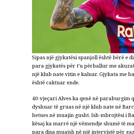
Sipas një gjykatësi spanjoll është bërë e di
para gjykatës për t’u përballur me akuzat
një klub nate vitin e kaluar. Gjykata me b
është caktuar ende.
40-vjeçari Alves ka qenë në paraburgim që
dyshuar të gruas në një klub nate në Barce
hetues në muajin gusht. Ish-mbrojtësi i 
kësaj ka marrë një vëmendje shumë të madh
para disa muajsh në një intervistë për gaz