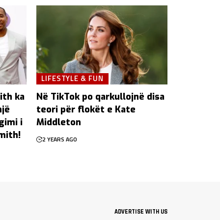
LIFESTYLE & FUN
ith ka
Në TikTok po qarkullojnë disa
një
teori për flokët e Kate
gimi i
Middleton
mith!
2 YEARS AGO
ADVERTISE WITH US