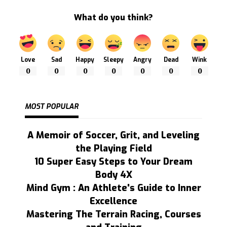
What do you think?
Love
Sad
Happy
Sleepy
Angry
Dead
Wink
0
0
0
0
0
0
0
MOST POPULAR
A Memoir of Soccer, Grit, and Leveling
the Playing Field
10 Super Easy Steps to Your Dream
Body 4X
Mind Gym : An Athlete's Guide to Inner
Excellence
Mastering The Terrain Racing, Courses