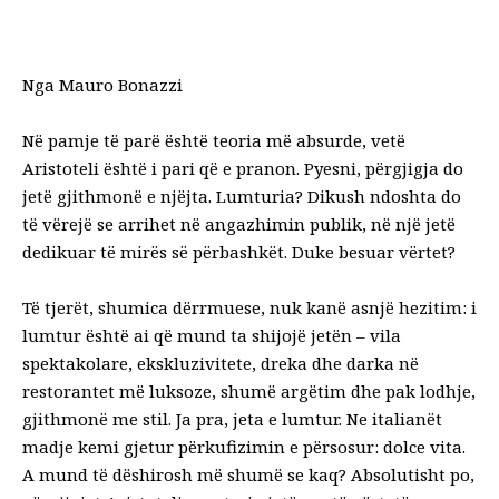
Nga Mauro Bonazzi
Në pamje të parë është teoria më absurde, vetë
Aristoteli është i pari që e pranon. Pyesni, përgjigja do
jetë gjithmonë e njëjta. Lumturia? Dikush ndoshta do
të vërejë se arrihet në angazhimin publik, në një jetë
dedikuar të mirës së përbashkët. Duke besuar vërtet?
Të tjerët, shumica dërrmuese, nuk kanë asnjë hezitim: i
lumtur është ai që mund ta shijojë jetën – vila
spektakolare, ekskluzivitete, dreka dhe darka në
restorantet më luksoze, shumë argëtim dhe pak lodhje,
gjithmonë me stil. Ja pra, jeta e lumtur. Ne italianët
madje kemi gjetur përkufizimin e përsosur: dolce vita.
A mund të dëshirosh më shumë se kaq? Absolutisht po,