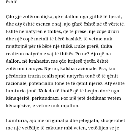
është.
Çdo gjë zotëron diçka, që e dallon nga gjithë të tjerat,
dhe aty është esenca e saj, ajo çfarë është në të vërtetë.
Eshtë në natyrën e thikës, që të presë: një copë druri
dhe një copë metali të bërë bashkë, të vetme nuk
mjaftojnë për të bërë një thikë. Duke prerë, thika
realizon natyrën e saj të thikës. Po ne? Ajo që na
dallon, në krahasim me çdo krijesë tjetër, është
zotërimi i arsyes. Njeriu, kafsha racionale. Pra, kur
përdorim trurin realizojmë natyrën tonë të të qënit
racionalë, potencialin tonë të të qënit njerëz. Aty është
lumturia jonë. Nuk do të thotë që të heqim dorë nga
kënaqësitë, përkundrazi. Por një jetë dedikuar vetëm
kënaqësive, e vetme nuk mjafton.
Lumturia, ajo më origjinalja dhe jetëgjata, shoqërohet
me një vetëdije të caktuar mbi veten, vetëdijen se je