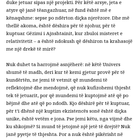
duke jetuar sipas një projekti. Për këtë arsye, jeta e
atyre që janë tëangazhuar, në fund është më e
kënaqshme: sepse po ndërton diçka njerëzore. Dhe më
thellë akoma, është dëshira për të njohur, për të
kuptuar. Gëzimi i Ajnshtainit, kur zbuloi misteret e
relativitetit – a është ndokush që dëshiron ta krahasojë
me një drekë të mirë?
Nuk duhet ta harrojmë asnjëherë: në këtë Univers
shumë të madh, deri kur të kemi gjetur provë për të
kundërtën, ne jemi të vetmit që mundemi të
reflektojmë dhe mendojmë, që nuk kufizohemi thjesht
tek të jetuarit, por që mundemi të kuptojmë atë që po
bëjmë dhe atë që po ndodh. Kjo dëshirë për të kuptuar,
për t’i dhënë një kuptim ekzistencës sonë është diçka
unike, është vetëm e jona. Pse jemi këtu, nga vijmë dhe
ku shkojmë? Si mund të jetojmë një jetë të drejtë? Nuk
janë pyetje të thjeshta. Por a nuk është pikërisht në