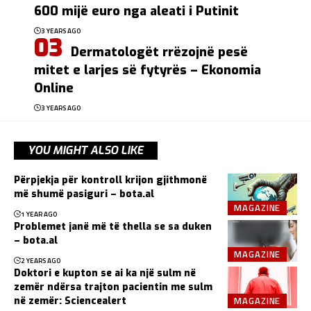
600 mijë euro nga aleati i Putinit
3 YEARS AGO
Dermatologët rrëzojnë pesë
mitet e larjes së fytyrës – Ekonomia
Online
3 YEARS AGO
YOU MIGHT ALSO LIKE
Përpjekja për kontroll krijon gjithmonë
më shumë pasiguri – bota.al
MAGAZINE
1 YEAR AGO
Problemet janë më të thella se sa duken
– bota.al
MAGAZINE
2 YEARS AGO
Doktori e kupton se ai ka një sulm në
zemër ndërsa trajton pacientin me sulm
MAGAZINE
në zemër: Sciencealert