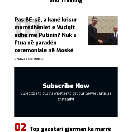
and Training
Pas BE-së, a kanë krisur
marrëdhëniet e Vuçiqit
edhe me Putinin? Nuk u
ftua në paradën
ceremoniale në Moskë
BY
GAZETAINFORMER
Subscribe Now
Subscribe to our newsletter to get our newest articles
instantly!
Top gazetari gjerman ka marrë