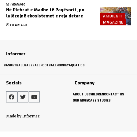
1 YEAR AGO
Në Plehrat e Madhe të Paqësorit, po
AMBIENTI
lulëzojnë ekosistemet e reja detare
MAGAZINE
3 YEARS AGO
Informer
BASKETBALL
BASEBALL
FOOTBALL
HOCKEY
AQUATICS
Socials
Company
ABOUT US
CHILDREN
CONTACT US
OUR EDGE
CASE STUDIES
Made by Informer.