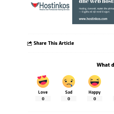
Share This Article
What d
Love
Sad
Happy
0
0
0