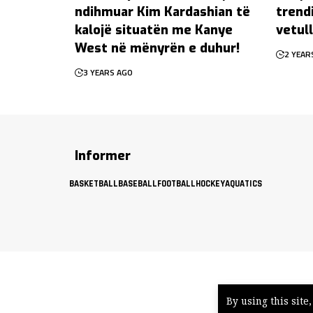
ndihmuar Kim Kardashian të
trend
kalojë situatën me Kanye
vetul
West në mënyrën e duhur!
2 YEAR
3 YEARS AGO
Informer
BASKETBALL
BASEBALL
FOOTBALL
HOCKEY
AQUATICS
By using this site