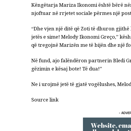
Këngëtarja Mariza Ikonomi është bërë nën
njoftuar në rrjetet sociale përmes një pos
“Dhe vjen një ditë që Zoti të dhuron gjithë
jetës e sime! Melody Ikonomi Greço,” kësh
që tregojnë Marizën me të bijën dhe një fot
Në fund, ajo falëndëron partnerin Bledi G
gëzimin e kësaj bote! Të dua!”
Ne i urojmë jetë të gjatë vogëlushes, Melo
Source link
- ADVE