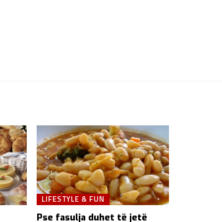
LIFESTYLE & FUN
Pse fasulja duhet të jetë