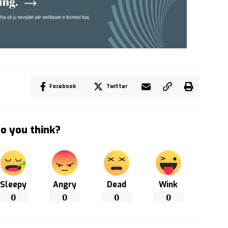
Facebook
Twitter
o you think?
Sleepy
Angry
Dead
Wink
0
0
0
0