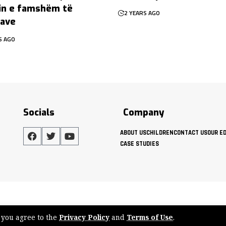
in e famshëm të
2 YEARS AGO
lave
S AGO
Socials
Company
ABOUT US
CHILDREN
CONTACT US
OUR E
CASE STUDIES
, you agree to the
Privacy Policy
and
Terms of Use
.