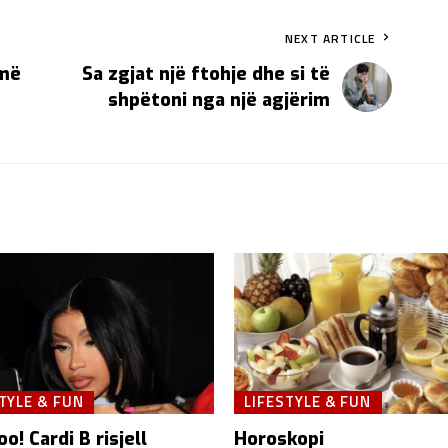
NEXT ARTICLE
jmë
Sa zgjat një ftohje dhe si të
shpëtoni nga një agjërim
TYLE & FUN
LIFESTYLE & FUN
oo! Cardi B risjell
Horoskopi