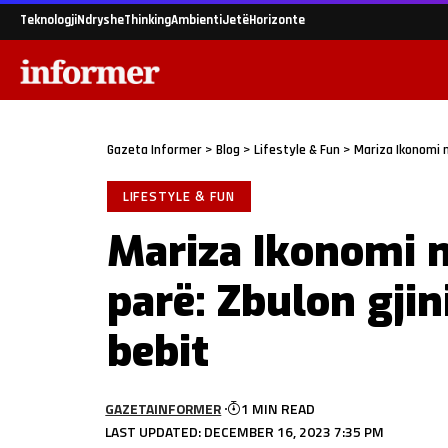
Teknologji
Ndryshe
Thinking
Ambienti
Jetë
Horizonte
Gazeta Informer
>
Blog
>
Lifestyle & Fun
>
Mariza Ikonomi n
LIFESTYLE & FUN
Mariza Ikonomi n
parë: Zbulon gji
bebit
GAZETAINFORMER
1 MIN READ
LAST UPDATED: DECEMBER 16, 2023 7:35 PM