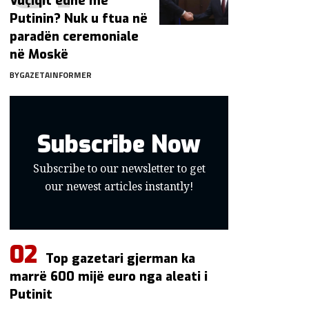
Vuçiqit edhe me
Putinin? Nuk u ftua në
paradën ceremoniale
në Moskë
BY
GAZETAINFORMER
Subscribe Now
Subscribe to our newsletter to get
our newest articles instantly!
Top gazetari gjerman ka
marrë 600 mijë euro nga aleati i
Putinit