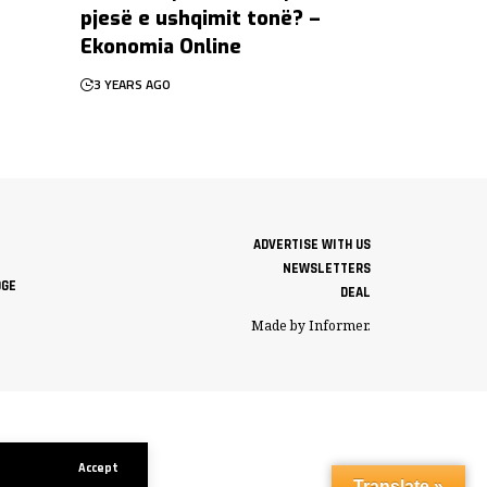
pjesë e ushqimit tonë? –
Ekonomia Online
3 YEARS AGO
ADVERTISE WITH US
NEWSLETTERS
DGE
DEAL
Made by Informer.
Accept
Translate »