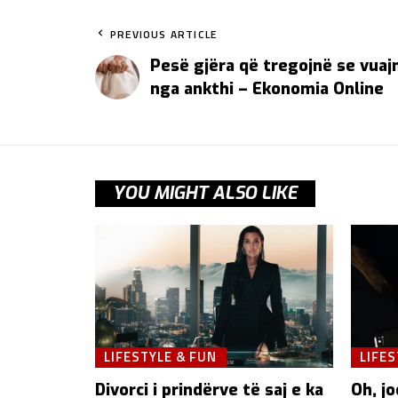
PREVIOUS ARTICLE
Pesë gjëra që tregojnë se vua
nga ankthi – Ekonomia Online
YOU MIGHT ALSO LIKE
LIFESTYLE & FUN
LIFES
Divorci i prindërve të saj e ka
Oh, jo