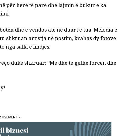
ë për herë të parë dhe lajmin e bukur e ka
timi.
 botën dhe e vendos atë në duart e tua. Melodia e
tu shkruan artistja në postim, krahas dy fotove
o nga salla e lindjes.
reço duke shkruar: “Me dhe të gjithë forcën dhe
dy!
RTISEMENT -