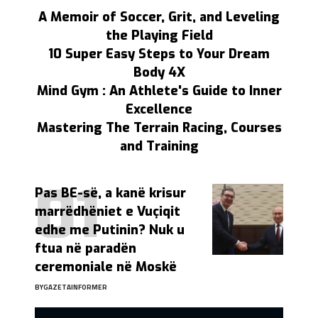
A Memoir of Soccer, Grit, and Leveling
the Playing Field
10 Super Easy Steps to Your Dream
Body 4X
Mind Gym : An Athlete's Guide to Inner
Excellence
Mastering The Terrain Racing, Courses
and Training
Pas BE-së, a kanë krisur
marrëdhëniet e Vuçiqit
edhe me Putinin? Nuk u
ftua në paradën
ceremoniale në Moskë
BY
GAZETAINFORMER