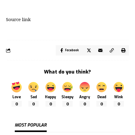
Source link
Facebook
What do you think?
Love
Sad
Happy
Sleepy
Angry
Dead
Wink
0
0
0
0
0
0
0
MOST POPULAR