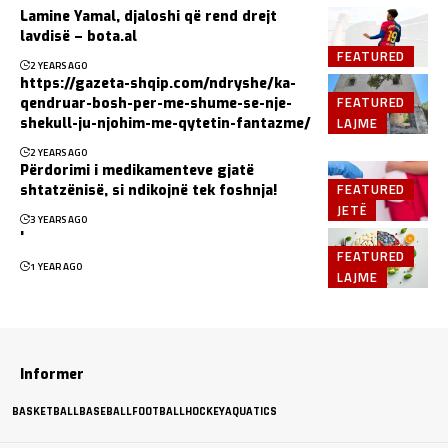
Lamine Yamal, djaloshi që rend drejt
lavdisë – bota.al
FEATURED
2 YEARS AGO
https://gazeta-shqip.com/ndryshe/ka-
FEATURED
qendruar-bosh-per-me-shume-se-nje-
LAJME
shekull-ju-njohim-me-qytetin-fantazme/
2 YEARS AGO
Përdorimi i medikamenteve gjatë
FEATURED
shtatzënisë, si ndikojnë tek foshnja!
JETË
3 YEARS AGO
'
FEATURED
1 YEAR AGO
LAJME
Informer
BASKETBALL
BASEBALL
FOOTBALL
HOCKEY
AQUATICS