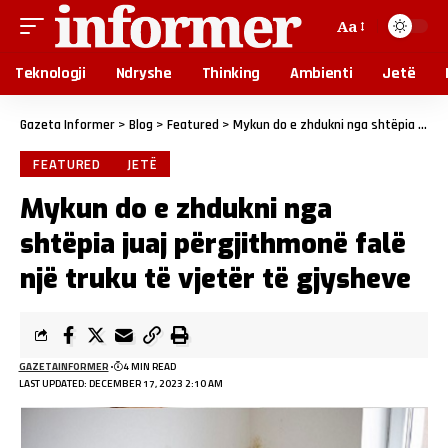
Aa
Teknologji
Ndryshe
Thinking
Ambienti
Jetë
Gazeta Informer
>
Blog
>
Featured
>
Mykun do e zhdukni nga shtëpia juaj përgjithmonë falë një truku të vjetër të gjysheve
FEATURED
JETË
Mykun do e zhdukni nga
shtëpia juaj përgjithmonë falë
një truku të vjetër të gjysheve
GAZETAINFORMER
4 MIN READ
LAST UPDATED: DECEMBER 17, 2023 2:10 AM