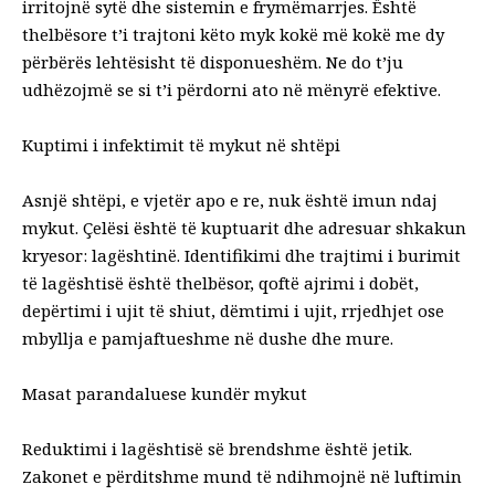
irritojnë sytë dhe sistemin e frymëmarrjes. Është
thelbësore t’i trajtoni këto myk kokë më kokë me dy
përbërës lehtësisht të disponueshëm. Ne do t’ju
udhëzojmë se si t’i përdorni ato në mënyrë efektive.
Kuptimi i infektimit të mykut në shtëpi
Asnjë shtëpi, e vjetër apo e re, nuk është imun ndaj
mykut. Çelësi është të kuptuarit dhe adresuar shkakun
kryesor: lagështinë. Identifikimi dhe trajtimi i burimit
të lagështisë është thelbësor, qoftë ajrimi i dobët,
depërtimi i ujit të shiut, dëmtimi i ujit, rrjedhjet ose
mbyllja e pamjaftueshme në dushe dhe mure.
Masat parandaluese kundër mykut
Reduktimi i lagështisë së brendshme është jetik.
Zakonet e përditshme mund të ndihmojnë në luftimin