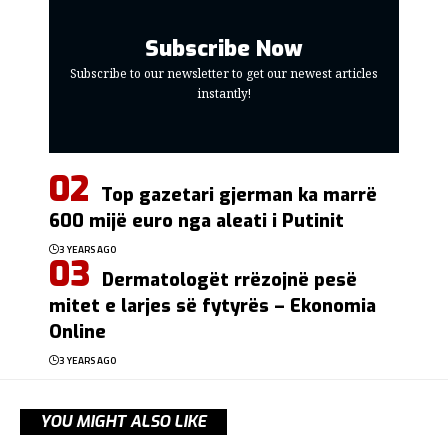
Subscribe Now
Subscribe to our newsletter to get our newest articles
instantly!
Top gazetari gjerman ka marrë
600 mijë euro nga aleati i Putinit
3 YEARS AGO
Dermatologët rrëzojnë pesë
mitet e larjes së fytyrës – Ekonomia
Online
3 YEARS AGO
YOU MIGHT ALSO LIKE