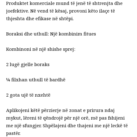
Produktet komerciale mund të jenë të shtrenjta dhe
joefektive. Në vend të kësaj, provoni këto ilaçe të
thjeshta dhe efikase në shtëpi.
Boraksi dhe uthull: Një kombinim fitues
Kombinoni në një shishe sprej:
2 lugë gjelle boraks
¼ filxhan uthull të bardhë
2 gota ujë të nxehtë
Aplikojeni këtë përzierje në zonat e prirura ndaj
mykut, lëreni të qëndrojë për një orë, më pas fshijeni
me një sfungjer. Shpëlajeni dhe thajeni me një leckë të
pastër.