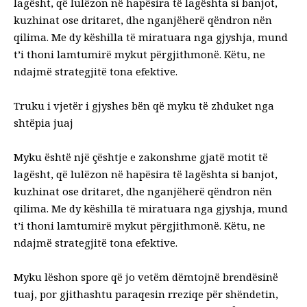
lagësht, që lulëzon në hapësira të lagështa si banjot,
kuzhinat ose dritaret, dhe nganjëherë qëndron nën
qilima. Me dy këshilla të miratuara nga gjyshja, mund
t’i thoni lamtumirë mykut përgjithmonë. Këtu, ne
ndajmë strategjitë tona efektive.
Truku i vjetër i gjyshes bën që myku të zhduket nga
shtëpia juaj
Myku është një çështje e zakonshme gjatë motit të
lagësht, që lulëzon në hapësira të lagështa si banjot,
kuzhinat ose dritaret, dhe nganjëherë qëndron nën
qilima. Me dy këshilla të miratuara nga gjyshja, mund
t’i thoni lamtumirë mykut përgjithmonë. Këtu, ne
ndajmë strategjitë tona efektive.
Myku lëshon spore që jo vetëm dëmtojnë brendësinë
tuaj, por gjithashtu paraqesin rreziqe për shëndetin,