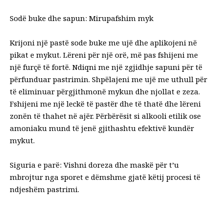
Sodë buke dhe sapun: Mirupafshim myk
Krijoni një pastë sode buke me ujë dhe aplikojeni në
pikat e mykut. Lëreni për një orë, më pas fshijeni me
një furçë të fortë. Ndiqni me një zgjidhje sapuni për të
përfunduar pastrimin. Shpëlajeni me ujë me uthull për
të eliminuar përgjithmonë mykun dhe njollat e zeza.
Fshijeni me një leckë të pastër dhe të thatë dhe lëreni
zonën të thahet në ajër. Përbërësit si alkooli etilik ose
amoniaku mund të jenë gjithashtu efektivë kundër
mykut.
Siguria e parë: Vishni doreza dhe maskë për t’u
mbrojtur nga sporet e dëmshme gjatë këtij procesi të
ndjeshëm pastrimi.