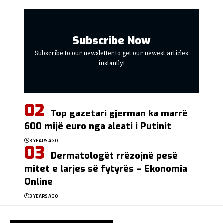
Subscribe Now
Subscribe to our newsletter to get our newest articles
instantly!
Top gazetari gjerman ka marrë
600 mijë euro nga aleati i Putinit
3 YEARS AGO
Dermatologët rrëzojnë pesë
mitet e larjes së fytyrës – Ekonomia
Online
3 YEARS AGO