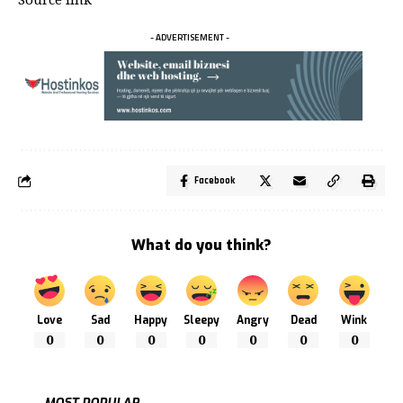
- ADVERTISEMENT -
Facebook
What do you think?
Love
Sad
Happy
Sleepy
Angry
Dead
Wink
0
0
0
0
0
0
0