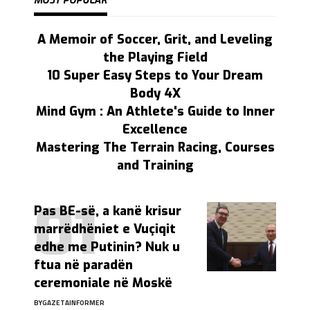
MOST POPULAR
A Memoir of Soccer, Grit, and Leveling
the Playing Field
10 Super Easy Steps to Your Dream
Body 4X
Mind Gym : An Athlete's Guide to Inner
Excellence
Mastering The Terrain Racing, Courses
and Training
Pas BE-së, a kanë krisur
marrëdhëniet e Vuçiqit
edhe me Putinin? Nuk u
ftua në paradën
ceremoniale në Moskë
BY
GAZETAINFORMER