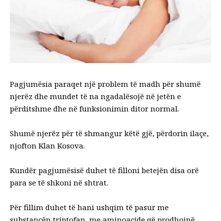
Pagjumësia paraqet një problem të madh për shumë
njerëz dhe mundet të na ngadalësojë në jetën e
përditshme dhe në funksionimin ditor normal.
Shumë njerëz për të shmangur këtë gjë, përdorin ilaçe,
njofton Klan Kosova.
Kundër pagjumësisë duhet të filloni betejën disa orë
para se të shkoni në shtrat.
Për fillim duhet të hani ushqim të pasur me
substancën triptofan, me aminoacide që prodhojnë