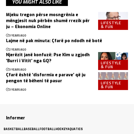
YOU MIGHT ALSO LIKE
Mjeku tregon përse mosngrënia e
mëngjesit nuk përbën shumë rrezik për
LIFESTYLE
& FUN
ju – Ekonomia Online
3 YEARS AGO
Lajme në pak minuta: Çfarë po ndodh në botë
2 YEARS AGO
Njerëzit janë konfuzë: Pse Kim u zgjodh
‘Burri i Vitit’ nga GQ?
LIFESTYLE
& FUN
3 YEARS AGO
Çfarë është ‘disformia e parave’ që ju
pengon të bëheni të pasur
LIFESTYLE
& FUN
3 YEARS AGO
Informer
BASKETBALL
BASEBALL
FOOTBALL
HOCKEY
AQUATICS