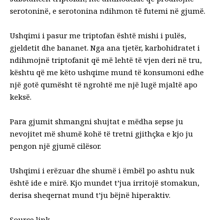
serotoninë, e serotonina ndihmon të futemi në gjumë.
Ushqimi i pasur me triptofan është mishi i pulës,
gjeldetit dhe bananet. Nga ana tjetër, karbohidratet i
ndihmojnë triptofanit që më lehtë të vjen deri në tru,
kështu që me këto ushqime mund të konsumoni edhe
një gotë qumësht të ngrohtë me një lugë mjaltë apo
keksë.
Para gjumit shmangni shujtat e mëdha sepse ju
nevojitet më shumë kohë të tretni gjithçka e kjo ju
pengon një gjumë cilësor.
Ushqimi i erëzuar dhe shumë i ëmbël po ashtu nuk
është ide e mirë. Kjo mundet t’jua irritojë stomakun,
derisa sheqernat mund t’ju bëjnë hiperaktiv.
Source link