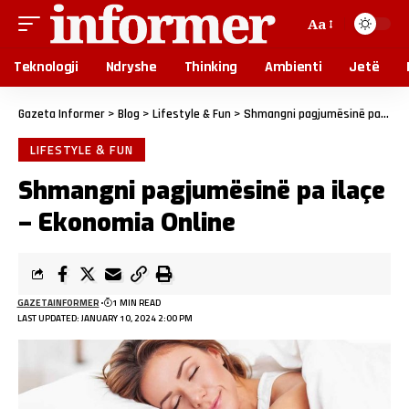
Aa
Teknologji
Ndryshe
Thinking
Ambienti
Jetë
Gazeta Informer
>
Blog
>
Lifestyle & Fun
>
Shmangni pagjumësinë pa ilaçe – Ekonomia Online
LIFESTYLE & FUN
Shmangni pagjumësinë pa ilaçe
– Ekonomia Online
GAZETAINFORMER
1 MIN READ
LAST UPDATED: JANUARY 10, 2024 2:00 PM