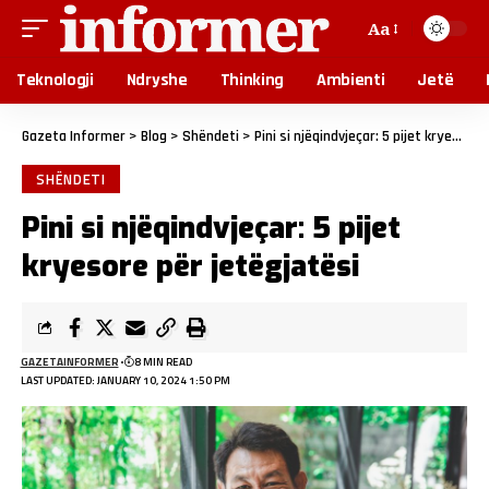
Aa
Teknologji
Ndryshe
Thinking
Ambienti
Jetë
Gazeta Informer
>
Blog
>
Shëndeti
>
Pini si njëqindvjeçar: 5 pijet kryesore për jetëgjatësi
SHËNDETI
Pini si njëqindvjeçar: 5 pijet
kryesore për jetëgjatësi
GAZETAINFORMER
8 MIN READ
LAST UPDATED: JANUARY 10, 2024 1:50 PM