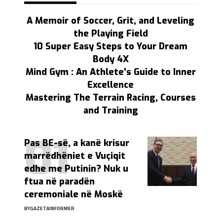
A Memoir of Soccer, Grit, and Leveling
the Playing Field
10 Super Easy Steps to Your Dream
Body 4X
Mind Gym : An Athlete's Guide to Inner
Excellence
Mastering The Terrain Racing, Courses
and Training
Pas BE-së, a kanë krisur
marrëdhëniet e Vuçiqit
edhe me Putinin? Nuk u
ftua në paradën
ceremoniale në Moskë
BY
GAZETAINFORMER