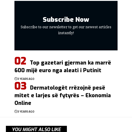
Subscribe Now
Subscribe to our newsletter to get our newest articles
instantly!
Top gazetari gjerman ka marrë
600 mijë euro nga aleati i Putinit
3 YEARS AGO
Dermatologët rrëzojnë pesë
mitet e larjes së fytyrës – Ekonomia
Online
3 YEARS AGO
YOU MIGHT ALSO LIKE