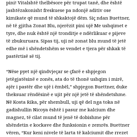
pini! Vitalshtë thelbësore për trupat tanë, dhe është
jashtëzakonisht freskuese pa ndonjë aditiv ose
kimikate që mund të shkaktojë dëm. Siç ndan Buettner,
në të gjitha Zonat Blu, njerëzit
pini ujë
Me ushqimet e
tyre, dhe nuk është një tronditje e ndërlikuar e pijeve
të zbukuruara. Sipas tij, uji në zonat blu mund të jetë
edhe më i shëndetshëm se vendet e tjera për shkak të
pastërtisë së tij.
“Nëse pyet një qindvjeçar se çfarë e shpjegon
jetëgjatësinë e zonës, ata do të thonë ushqim i mirë,
ajër i pastër dhe ujë i ëmbël,” shpjegon Buettner, duke
theksuar rëndësinë e ujit për një jetë të shëndetshme.
Në Kosta Rika, për shembull, uji që del nga toka në
gadishullin Nicoya është i pasur me kalcium dhe
magnez, të cilat mund të jenë të dobishme për
shëndetin e kockave dhe funksionin e zemrës. Buettner
vëren, “Kur keni nivele të larta të kalciumit dhe rrezet