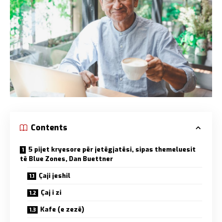
Contents
5 pijet kryesore për jetëgjatësi, sipas themeluesit
të Blue Zones, Dan Buettner
Çaji jeshil
Çaj i zi
Kafe (e zezë)