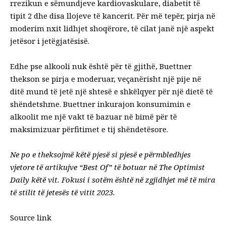
rrezikun e sëmundjeve kardiovaskulare, diabetit të
tipit 2 dhe disa llojeve të kancerit. Për më tepër, pirja në
moderim nxit lidhjet shoqërore, të cilat janë një aspekt
jetësor i jetëgjatësisë.
Edhe pse alkooli nuk është për të gjithë, Buettner
thekson se pirja e moderuar, veçanërisht një pije në
ditë mund të jetë një shtesë e shkëlqyer për një dietë të
shëndetshme. Buettner inkurajon konsumimin e
alkoolit me një vakt të bazuar në bimë për të
maksimizuar përfitimet e tij shëndetësore.
Ne po e theksojmë këtë pjesë si pjesë e përmbledhjes
vjetore të artikujve “Best Of” të botuar në The Optimist
Daily këtë vit. Fokusi i sotëm është në zgjidhjet më të mira
të stilit të jetesës të vitit 2023.
Source link