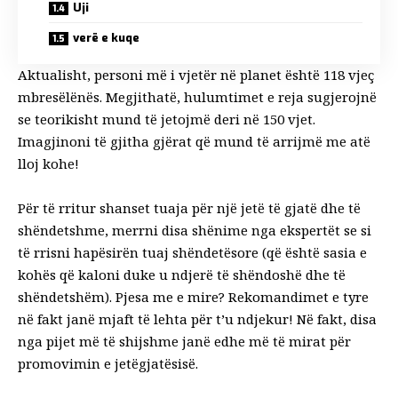
Uji
verë e kuqe
Aktualisht, personi më i vjetër në planet është 118 vjeç
mbresëlënës. Megjithatë, hulumtimet e reja sugjerojnë
se teorikisht mund të jetojmë deri në 150 vjet.
Imagjinoni të gjitha gjërat që mund të arrijmë me atë
lloj kohe!
Për të rritur shanset tuaja për një jetë të gjatë dhe të
shëndetshme, merrni disa shënime nga ekspertët se si
të rrisni hapësirën tuaj shëndetësore (që është sasia e
kohës që kaloni duke u ndjerë të shëndoshë dhe të
shëndetshëm). Pjesa me e mire? Rekomandimet e tyre
në fakt janë mjaft të lehta për t’u ndjekur! Në fakt, disa
nga pijet më të shijshme janë edhe më të mirat për
promovimin e jetëgjatësisë.