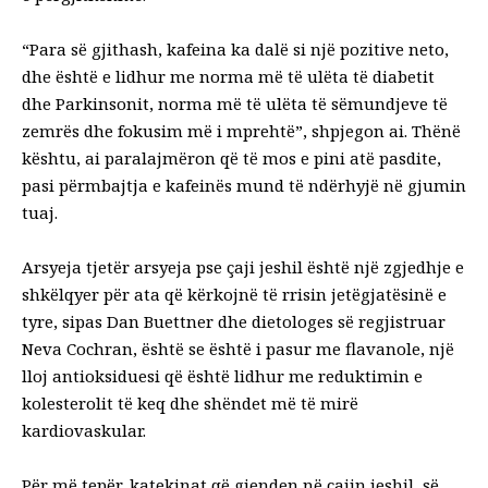
“Para së gjithash, kafeina ka dalë si një pozitive neto,
dhe është e lidhur me
norma më të ulëta të diabetit
dhe Parkinsonit, norma më të ulëta të sëmundjeve të
zemrës dhe fokusim më i mprehtë
”, shpjegon ai. Thënë
kështu, ai paralajmëron që të mos e pini atë pasdite,
pasi përmbajtja e kafeinës mund të ndërhyjë në gjumin
tuaj.
Arsyeja tjetër arsyeja pse çaji jeshil është një zgjedhje e
shkëlqyer për ata që kërkojnë të rrisin jetëgjatësinë e
tyre, sipas Dan Buettner dhe dietologes së regjistruar
Neva Cochran, është se është i pasur me flavanole, një
lloj antioksiduesi që është lidhur me reduktimin e
kolesterolit të keq dhe shëndet më të mirë
kardiovaskular.
Për më tepër, katekinat që gjenden në çajin jeshil, së