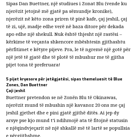
Sipas Dan Buettner, një studiues i
Zonat Blu
(vende ku
njerëzit jetojnë më gjatë pa sëmundje kronike),
njerëzit në këto zona priren të pinë kafe, çaj jeshil, çaj
të zi, ujë, madje edhe verë në baza ditore për dekada
apo edhe një shekull. Nuk është thjesht një rastësi –
kërkime të veçanta shkencore mbështesin gjithashtu
përfitimet e këtyre pijeve. Pra, le të ngremë një gotë për
një jetë të gjatë dhe të plotë të mbushur me të gjitha
pijet tona të preferuara!
5 pijet kryesore për jetëgjatësi, sipas themeluesit të Blue
Zones, Dan Buettner
Çaji jeshil
Buettner pretendon se në Zonën Blu të Okinawas,
njerëzit mund të mbushin një kavanoz 20 ons me
çaj
jeshil
gjethet dhe e pini gjatë gjithë ditës. Ai jep dy
arsye pse kjo mund t’i ndihmojë ata të fitojnë statusin
e njëqindvjeçarit në një shkallë më të lartë se popullsia
e përgjithshme.