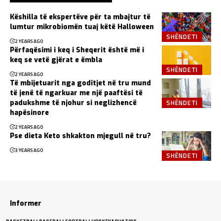
Këshilla të ekspertëve për ta mbajtur të
lumtur mikrobiomën tuaj këtë Halloween
SHËNDETI
2 YEARS AGO
Përfaqësimi i keq i Sheqerit është më i
keq se vetë gjërat e ëmbla
SHËNDETI
2 YEARS AGO
Të mbijetuarit nga goditjet në tru mund
të jenë të ngarkuar me një paaftësi të
SHËNDETI
padukshme të njohur si neglizhencë
hapësinore
2 YEARS AGO
Pse dieta Keto shkakton mjegull në tru?
3 YEARS AGO
SHËNDETI
Informer