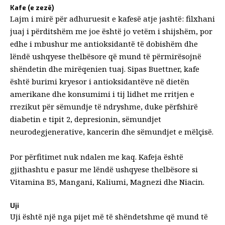
Kafe (e zezë)
Lajm i mirë për adhuruesit e kafesë atje jashtë: filxhani
juaj i përditshëm me joe është jo vetëm i shijshëm, por
edhe i mbushur me antioksidantë të dobishëm dhe
lëndë ushqyese thelbësore që mund të përmirësojnë
shëndetin dhe mirëqenien tuaj. Sipas Buettner,
kafe
është burimi kryesor i antioksidantëve në dietën
amerikane dhe konsumimi i tij lidhet me rritjen e
rrezikut për sëmundje të ndryshme, duke përfshirë
diabetin e tipit 2, depresionin, sëmundjet
neurodegjenerative, kancerin dhe sëmundjet e mëlçisë.
Por përfitimet nuk ndalen me kaq. Kafeja është
gjithashtu e pasur me lëndë ushqyese thelbësore si
Vitamina B5, Mangani, Kaliumi, Magnezi dhe Niacin.
Uji
Uji është një nga pijet më të shëndetshme që mund të