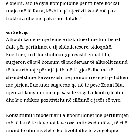
e diellit, ato të dyja komplotojnë për t’i bërë kockat
tuaja më të forta, kështu që njerëzit kanë më pak
fraktura dhe më pak rënie fatale.”
verë e kuqe
Alkooli ka qenë një temë e diskutueshme kur bëhet
fjalë për përfitimet e tij shëndetësore. Sidoqoftë,
Buettner, i cili ka studiuar gjerësisht zonat blu,
sugjeron që
një konsum të moderuar të alkoolit
mund
të kontribuojë për një jetë më të gjatë dhe më të
shëndetshme. Pavarësisht se pranon rreziqet që lidhen
me pirjen, Buettner sugjeron që në të pesë Zonat Blu,
njerëzit konsumojnë një sasi të vogël alkooli çdo ditë
dhe kjo ndikon pozitivisht në cilësinë e jetës së tyre.
Konsumimi i moderuar i alkoolit lidhet me përthithjen
më të lartë të flavonoideve ose antioksidantëve, të cilët
mund të ulin nivelet e kortizolit dhe të zvogëlojnë