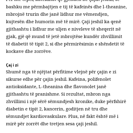
bashku me përmbajtjen e tij të kafeinës dhe l-theanine,
mbrojnë trurin dhe janë lidhur me vëmendjen,
kujtesën dhe humorin më të mirë. Çaji jeshil ka qenë
gjithashtu i lidhur me uljen e niveleve të sheqerit në
gjak, gjë që mund të jetë mbrojtëse kundër zhvillimit
të diabetit të tipit 2, si dhe përmirësimin e shëndetit të
kockave dhe zorrëve.
Çaj i zi
Shumë nga të njëjtat përfitime vlejnë për çajin e zi
sikurse edhe për çajin jeshil. Kafeina, polifenolet
antioksidante, L-theanina dhe flavonolet janë
gjithashtu të pranishme. Si rezultat, mbron nga
zhvillimi i një sërë sëmundjesh kronike, duke përfshirë
diabetin e tipit 2, kancerin, goditjen në tru dhe
sëmundjet kardiovaskulare. Plus, në fakt është më i
mirë për zorrët dhe tretjen sesa çaji jeshil.