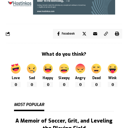
Facebook
What do you think?
Love
Sad
Happy
Sleepy
Angry
Dead
Wink
0
0
0
0
0
0
0
MOST POPULAR
A Memoir of Soccer, Grit, and Leveling