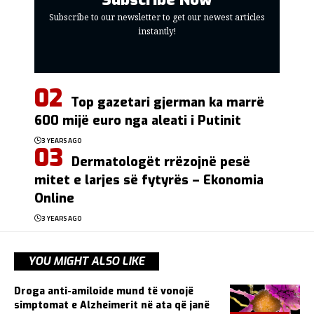
Subscribe to our newsletter to get our newest articles
instantly!
Top gazetari gjerman ka marrë
600 mijë euro nga aleati i Putinit
3 YEARS AGO
Dermatologët rrëzojnë pesë
mitet e larjes së fytyrës – Ekonomia
Online
3 YEARS AGO
YOU MIGHT ALSO LIKE
Droga anti-amiloide mund të vonojë
simptomat e Alzheimerit në ata që janë