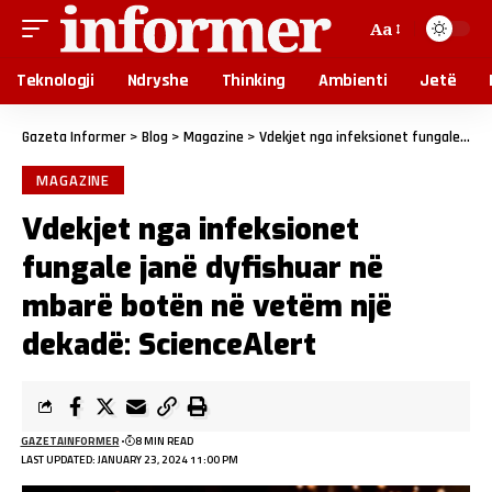
Aa
Teknologji
Ndryshe
Thinking
Ambienti
Jetë
Gazeta Informer
>
Blog
>
Magazine
>
Vdekjet nga infeksionet fungale janë dyfishuar në mbarë botën në vetëm një dekadë: ScienceAlert
MAGAZINE
Vdekjet nga infeksionet
fungale janë dyfishuar në
mbarë botën në vetëm një
dekadë: ScienceAlert
GAZETAINFORMER
8 MIN READ
LAST UPDATED: JANUARY 23, 2024 11:00 PM