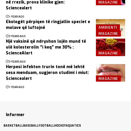
MAGAZINE
në rrezik, prova klinike gjen:
Sciencealert
1 YEAR AGO
Ekologët përpiqen të ringjallin speciet e
AMBIENTI
molave ​​që luftojnë
MAGAZINE
3 YEARS AGO
Një vaksinë që ndryshon lojën mund të
ulë kolesterolin “i keq” me 30% :
MAGAZINE
ScienceAlert
3 YEARS AGO
Herpesi infekton trurin tonë më lehtë
sesa menduam, sugjeron studimi i miut:
MAGAZINE
Sciencealert
1 YEAR AGO
Informer
BASKETBALL
BASEBALL
FOOTBALL
HOCKEY
AQUATICS