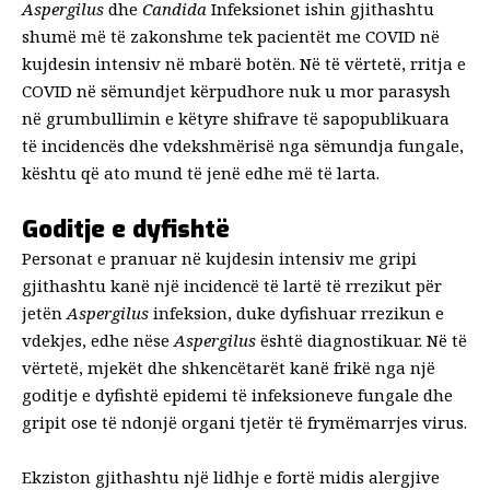
Aspergilus
dhe
Candida
Infeksionet ishin gjithashtu
shumë më të zakonshme tek pacientët me COVID në
kujdesin intensiv në mbarë botën. Në të vërtetë, rritja e
COVID në sëmundjet kërpudhore nuk u mor parasysh
në grumbullimin e këtyre shifrave të sapopublikuara
të incidencës dhe vdekshmërisë nga sëmundja fungale,
kështu që ato mund të jenë edhe më të larta.
Goditje e dyfishtë
Personat e pranuar në kujdesin intensiv me
gripi
gjithashtu kanë një incidencë të lartë të rrezikut për
jetën
Aspergilus
infeksion, duke dyfishuar rrezikun e
vdekjes, edhe nëse
Aspergilus
është diagnostikuar. Në të
vërtetë, mjekët dhe shkencëtarët kanë frikë nga një
goditje e dyfishtë
epidemi
të infeksioneve fungale dhe
gripit ose të ndonjë organi tjetër të frymëmarrjes
virus
.
Ekziston gjithashtu një lidhje e fortë midis alergjive