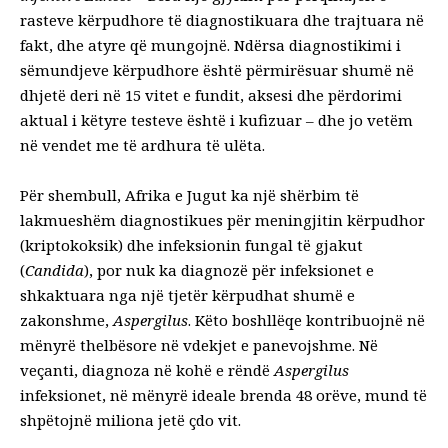
rasteve kërpudhore të diagnostikuara dhe trajtuara në
fakt, dhe atyre që mungojnë. Ndërsa diagnostikimi i
sëmundjeve kërpudhore është përmirësuar shumë në
dhjetë deri në 15 vitet e fundit, aksesi dhe përdorimi
aktual i këtyre testeve është i kufizuar – dhe jo vetëm
në vendet me të ardhura të ulëta.
Për shembull, Afrika e Jugut ka një shërbim të
lakmueshëm diagnostikues për meningjitin kërpudhor
(kriptokoksik) dhe infeksionin fungal të gjakut
(
Candida
), por nuk ka diagnozë për infeksionet e
shkaktuara nga një tjetër kërpudhat shumë e
zakonshme,
Aspergilus
. Këto boshllëqe kontribuojnë në
mënyrë thelbësore në vdekjet e panevojshme. Në
veçanti, diagnoza në kohë e rëndë
Aspergilus
infeksionet, në mënyrë ideale brenda 48 orëve, mund të
shpëtojnë miliona jetë çdo vit.