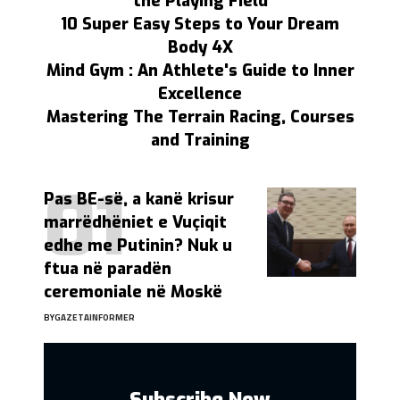
the Playing Field
10 Super Easy Steps to Your Dream
Body 4X
Mind Gym : An Athlete's Guide to Inner
Excellence
Mastering The Terrain Racing, Courses
and Training
Pas BE-së, a kanë krisur
marrëdhëniet e Vuçiqit
edhe me Putinin? Nuk u
ftua në paradën
ceremoniale në Moskë
BY
GAZETAINFORMER
Subscribe Now