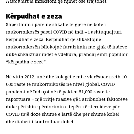
Histoplazma
infeksioni që njihet ose trajtohet.
Kërpudhat e zeza
Shpërthimi i parë në shkallë të gjerë në botë i
mukormikozës pasoi COVID në Indi – i ashtuquajturi
kërpudhat e zeza
. Kërpudhat që shkaktojnë
mukormikozën bllokojnë furnizimin me gjak të indeve
duke shkaktuar indet e vdekura, prandaj emri popullor
“kërpudha e zezë”.
Në vitin 2012, unë dhe kolegët e mi
e vlerësuar
rreth 10
000 raste të mukormikozës në nivel global. COVID
pandemi
në Indi çoi në të paktën 51,000 raste të
raportuara – një rritje masive që i atribuohet faktorëve
duke përfshirë përdorimin e tepërt të steroideve për
COVID (një dozë shumë e lartë dhe për shumë kohë)
dhe diabeti i kontrolluar dobët.