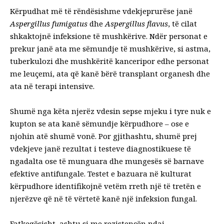
Kërpudhat më të rëndësishme vdekjeprurëse janë
Aspergillus fumigatus
dhe
Aspergillus flavus
, të cilat
shkaktojnë infeksione të mushkërive. Ndër personat e
prekur janë ata me sëmundje të mushkërive, si astma,
tuberkulozi dhe mushkëritë
kanceri
por edhe personat
me leuçemi, ata që kanë bërë transplant organesh dhe
ata në terapi intensive.
Shumë nga këta njerëz vdesin sepse mjeku i tyre nuk e
kupton se ata kanë sëmundje kërpudhore – ose e
njohin atë shumë vonë. Por gjithashtu, shumë prej
vdekjeve janë rezultat i testeve diagnostikuese të
ngadalta ose të munguara dhe mungesës së barnave
efektive antifungale. Testet e bazuara në kulturat
kërpudhore identifikojnë vetëm rreth një të tretën e
njerëzve që në të vërtetë kanë një infeksion fungal.
Fatkeqësisht, ashtu si me rezistencën ndaj