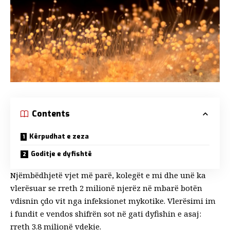
Contents
Kërpudhat e zeza
Goditje e dyfishtë
Njëmbëdhjetë vjet më parë, kolegët e mi dhe unë
ka
vlerësuar se
rreth 2 milionë njerëz në mbarë botën
vdisnin çdo vit nga infeksionet mykotike. Vlerësimi im
i fundit e vendos shifrën sot në gati dyfishin e asaj:
rreth 3.8 milionë vdekje.