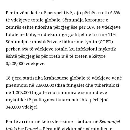
Për ta vënë këtë në perspektivë, ajo përbën rreth 6.8%
të vdekjeve totale globale. Sëmundja koronare e
zemrës është ndoshta përgjegjëse për 16% të vdekjeve
totale në botë, e ndjekur nga goditjet në tru me 11%.
Sëmundja e mushkërive e lidhur me tymin (COPD)
përbën 6% të vdekjeve totale, ku infeksioni mykotik
është përgjegjës për rreth një të tretën e këtyre
3,228,000 vdekjeve.
Të tjera statistika krahasuese globale të vdekjeve vënë
pneumoni
në 2,600,000 (disa fungale) dhe tuberkulozi
në 1,208,000 (nga të cilat shumica e sëmundjeve
mykotike të padiagnostikuara ndoshta përbëjnë
340,000 vdekje).
Për të arritur në këto vlerësime – botuar në
Sëmundjet
infektive Lancet
– Bëra një gjykim për përqindjen e