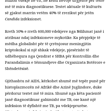
milion vdekje në vit, ne kemi nevojë urgjente për teste
më të mira diagnostikuese. Testet aktuale të kulturës
së gjakut marrin vetëm 40% të rrezikut për jetën
Candida
infeksionet.
Rreth 50% e rreth 600,000 vdekjeve nga
Ndihmat
janë
i
atribuar
ndaj infeksioneve mykotike. Ka përpjekje të
mëdha globalisht për të çrrënjosur meningjitin
kriptokokal si një shkak vdekjeje, pjesërisht të
udhëhequra nga Qendrat e SHBA për Kontrollin dhe
Parandalimin e Sëmundjeve dhe
Organizata Botërore e
Shëndetësisë
.
Gjithashtu në AIDS, kërkohet shumë më tepër punë për
histoplazmozën në Afrikë dhe Azinë Juglindore, duke
përdorur testet më të mira. Shumë nga këta pacientë
janë diagnostikuar gabimisht me TB, ose kanë një
infeksion të dyfishtë me TB, pa vdekjeprurëse.