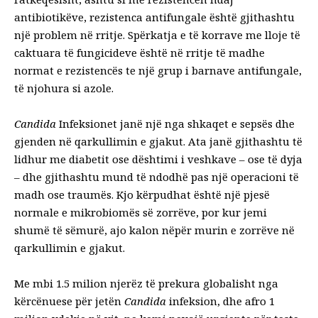
antibiotikëve, rezistenca antifungale është gjithashtu
një problem në rritje. Spërkatja e të korrave me lloje të
caktuara të fungicideve është në rritje të madhe
normat e rezistencës
te një grup i barnave antifungale,
të njohura si azole.
Candida
Infeksionet janë një nga shkaqet e sepsës dhe
gjenden në qarkullimin e gjakut. Ata janë gjithashtu të
lidhur me
diabetit
ose dështimi i veshkave – ose të dyja
– dhe gjithashtu mund të ndodhë pas një operacioni të
madh ose traumës. Kjo kërpudhat është një pjesë
normale e mikrobiomës së zorrëve, por kur jemi
shumë të sëmurë, ajo kalon nëpër murin e zorrëve në
qarkullimin e gjakut.
Me mbi
1.5 milion njerëz
të prekura globalisht nga
kërcënuese për jetën
Candida
infeksion, dhe afro 1