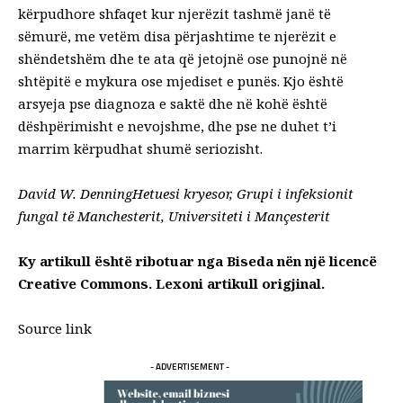
kërpudhore shfaqet kur njerëzit tashmë janë të
sëmurë, me vetëm disa përjashtime te njerëzit e
shëndetshëm dhe te ata që jetojnë ose punojnë në
shtëpitë e mykura
ose mjediset e punës. Kjo është
arsyeja pse diagnoza e saktë dhe në kohë është
dëshpërimisht e nevojshme, dhe pse ne duhet t’i
marrim kërpudhat shumë seriozisht.
David W. Denning
Hetuesi kryesor, Grupi i infeksionit
fungal të Manchesterit,
Universiteti i Mançesterit
Ky artikull është ribotuar nga
Biseda
nën një licencë
Creative Commons. Lexoni
artikull origjinal
.
Source link
- ADVERTISEMENT -