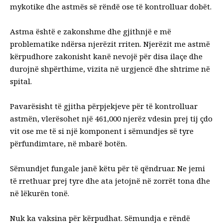
mykotike dhe astmës së rëndë ose të kontrolluar dobët.
Astma është e zakonshme dhe gjithnjë e më
problematike ndërsa njerëzit rriten. Njerëzit me astmë
kërpudhore zakonisht kanë nevojë për disa ilaçe dhe
durojnë shpërthime, vizita në urgjencë dhe shtrime në
spital.
Pavarësisht të gjitha përpjekjeve për të kontrolluar
astmën, vlerësohet një
461,000 njerëz vdesin
prej tij çdo
vit ose me të si një komponent i sëmundjes së tyre
përfundimtare, në mbarë botën.
Sëmundjet fungale janë këtu për të qëndruar. Ne jemi
të rrethuar prej tyre dhe ata jetojnë në zorrët tona dhe
në lëkurën tonë.
Nuk ka vaksina për kërpudhat. Sëmundja e rëndë