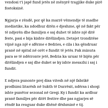
vendosi t’i japë fund jetës në mënyrë tragjike duke pirë
fostoksinë.
Ngjarja e rëndë, por që ka marrë vëmendje të madhe
mediatike, ka ndodhur ditën e djeshme, që në fakt për
të ndjerën dhe familjen e saj duhet të ishte një ditë
feste, pasi e bija kishte ditëlindjen. Detajet tronditëse
vijnë nga një e afërme e Bedries, e cila i ka qëndruar
pranë në spital në orët e fundit të jetës. Pak minuta
para se të ndërronte jetë, Bedria ka uruar të bijën për
ditëlindjen e saj dhe duket se ky ishte mesazhi i saj i
fundit.
E ndjera punonte prej disa vitesh në një fabrikë
prodhimi litarësh në Sukth të Durrësit, ndërsa i shoqi
ishte punëtor sezonal në Greqi. Ky i fundit ka ardhur
pranë familjes për ditët festive dhe pas ngjarjes së
rëndë ka reaguar duke dhënë dëshminë e tij.