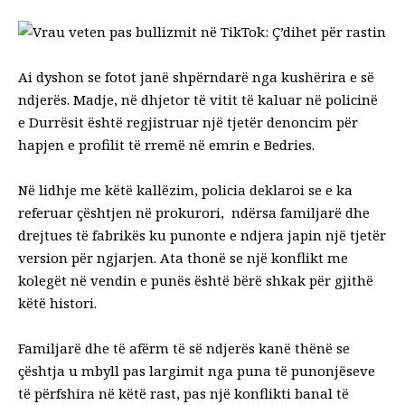
Ai dyshon se fotot janë shpërndarë nga kushërira e së
ndjerës. Madje, në dhjetor të vitit të kaluar në policinë
e Durrësit është regjistruar një tjetër denoncim për
hapjen e profilit të rremë në emrin e Bedries.
Në lidhje me këtë kallëzim, policia deklaroi se e ka
referuar çështjen në prokurori, ndërsa familjarë dhe
drejtues të fabrikës ku punonte e ndjera japin një tjetër
version për ngjarjen. Ata thonë se një konflikt me
kolegët në vendin e punës është bërë shkak për gjithë
këtë histori.
Familjarë dhe të afërm të së ndjerës kanë thënë se
çështja u mbyll pas largimit nga puna të punonjëseve
të përfshira në këtë rast, pas një konflikti banal të