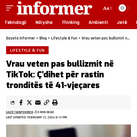
Aa
Teknologji
Ndryshe
Thinking
Ambienti
Jetë
Gazeta Informer
>
Blog
>
Lifestyle & Fun
>
Vrau veten pas bullizmit në TikTok: Ç’dihet për rastin tronditës të 41-vjeçares
LIFESTYLE & FUN
Vrau veten pas bullizmit në
TikTok: Ç’dihet për rastin
tronditës të 41-vjeçares
GAZETAINFORMER
3 MIN READ
LAST UPDATED: FEBRUARY 15, 2024 9:15 PM