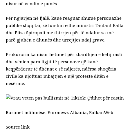
nisur në vendin e punës.
Për ngjarjen në fjalë, kanë reaguar shumë personazhe
publikë shqiptar, së fundmi edhe ministri Taulant Balla
dhe Elisa Spiropali me thirrjen për të ndalur sa më
parë gjuhën e dhunës dhe urrejtjes ndaj grave.
Prokuroria ka nisur hetimet për zbardhjen e këtij rasti
dhe vënien para ligjit të personave që kanë
keqpërdorur të dhënat e së ndjerës, ndërsa shoqëria
civile ka njoftuar mbajtjen e një proteste ditën e
nesërme.
Burimet ndihmëse: Euronews Albania, BalkanWeb
Source link