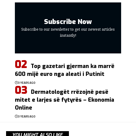
Subscribe Now
Subscribe to our newsletter to get our newest articles
instantly!
Top gazetari gjerman ka marrë
600 mijë euro nga aleati i Putinit
3 YEARS AGO
Dermatologët rrëzojnë pesë
mitet e larjes së fytyrës – Ekonomia
Online
3 YEARS AGO
YOU MIGHT ALSO LIKE