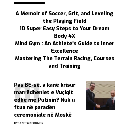
A Memoir of Soccer, Grit, and Leveling
the Playing Field
10 Super Easy Steps to Your Dream
Body 4X
Mind Gym : An Athlete's Guide to Inner
Excellence
Mastering The Terrain Racing, Courses
and Training
Pas BE-së, a kanë krisur
marrëdhëniet e Vuçiqit
edhe me Putinin? Nuk u
ftua në paradën
ceremoniale në Moskë
BY
GAZETAINFORMER