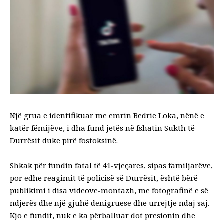
Një grua e identifikuar me emrin Bedrie Loka, nënë e
katër fëmijëve, i dha fund jetës në fshatin Sukth të
Durrësit duke pirë fostoksinë.
Shkak për fundin fatal të 41-vjeçares, sipas familjarëve,
por edhe reagimit të policisë së Durrësit, është bërë
publikimi i disa videove-montazh, me fotografinë e së
ndjerës dhe një gjuhë denigruese dhe urrejtje ndaj saj.
Kjo e fundit, nuk e ka përballuar dot presionin dhe