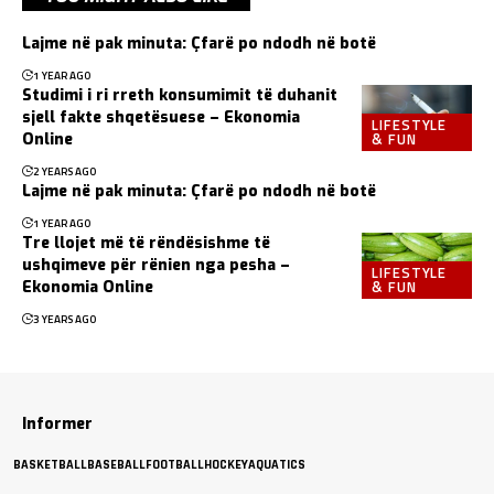
Lajme në pak minuta: Çfarë po ndodh në botë
1 YEAR AGO
Studimi i ri rreth konsumimit të duhanit
sjell fakte shqetësuese – Ekonomia
LIFESTYLE
& FUN
Online
2 YEARS AGO
Lajme në pak minuta: Çfarë po ndodh në botë
1 YEAR AGO
Tre llojet më të rëndësishme të
ushqimeve për rënien nga pesha –
LIFESTYLE
& FUN
Ekonomia Online
3 YEARS AGO
Informer
BASKETBALL
BASEBALL
FOOTBALL
HOCKEY
AQUATICS