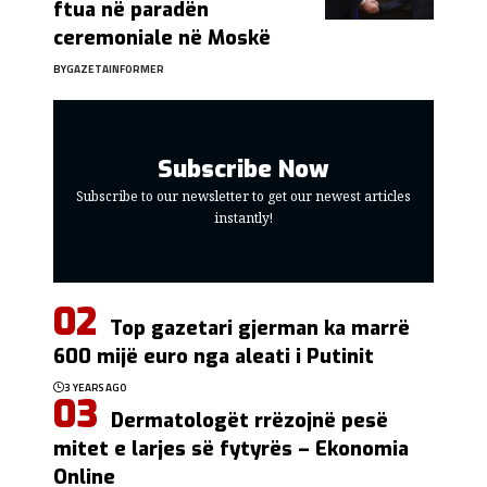
ftua në paradën
ceremoniale në Moskë
BY
GAZETAINFORMER
Subscribe Now
Subscribe to our newsletter to get our newest articles
instantly!
Top gazetari gjerman ka marrë
600 mijë euro nga aleati i Putinit
3 YEARS AGO
Dermatologët rrëzojnë pesë
mitet e larjes së fytyrës – Ekonomia
Online