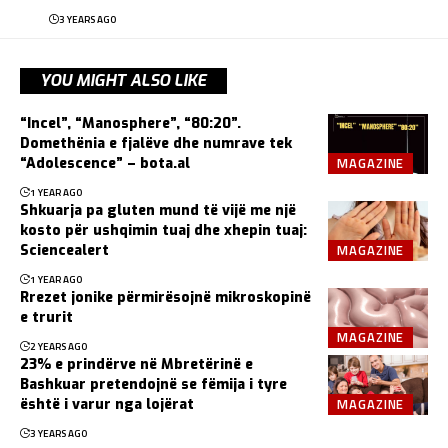
3 YEARS AGO
YOU MIGHT ALSO LIKE
“Incel”, “Manosphere”, “80:20”.
Domethënia e fjalëve dhe numrave tek
MAGAZINE
“Adolescence” – bota.al
1 YEAR AGO
Shkuarja pa gluten mund të vijë me një
kosto për ushqimin tuaj dhe xhepin tuaj:
MAGAZINE
Sciencealert
1 YEAR AGO
Rrezet jonike përmirësojnë mikroskopinë
e trurit
MAGAZINE
2 YEARS AGO
23% e prindërve në Mbretërinë e
Bashkuar pretendojnë se fëmija i tyre
MAGAZINE
është i varur nga lojërat
3 YEARS AGO