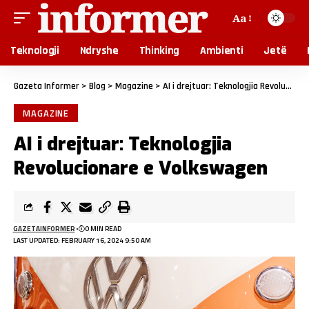
Aa
Teknologji
Ndryshe
Thinking
Ambienti
Jetë
Gazeta Informer
>
Blog
>
Magazine
>
AI i drejtuar: Teknologjia Revolucionare e Volkswagen
MAGAZINE
AI i drejtuar: Teknologjia
Revolucionare e Volkswagen
GAZETAINFORMER
0 MIN READ
LAST UPDATED: FEBRUARY 16, 2024 9:50 AM