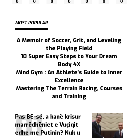
0
0
0
0
0
0
0
MOST POPULAR
A Memoir of Soccer, Grit, and Leveling
the Playing Field
10 Super Easy Steps to Your Dream
Body 4X
Mind Gym : An Athlete's Guide to Inner
Excellence
Mastering The Terrain Racing, Courses
and Training
Pas BE-së, a kanë krisur
marrëdhëniet e Vuçiqit
edhe me Putinin? Nuk u