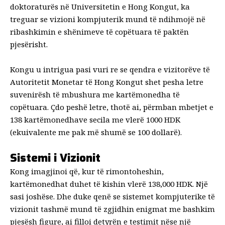
doktoraturës në Universitetin e Hong Kongut, ka
treguar se vizioni kompjuterik mund të ndihmojë në
ribashkimin e shënimeve të copëtuara të paktën
pjesërisht.
Kongu u intrigua pasi vuri re se qendra e vizitorëve të
Autoritetit Monetar të Hong Kongut shet pesha letre
suvenirësh të mbushura me kartëmonedha të
copëtuara. Çdo peshë letre, thotë ai, përmban mbetjet e
138 kartëmonedhave secila me vlerë 1000 HDK
(ekuivalente me pak më shumë se 100 dollarë).
Sistemi i Vizionit
Kong imagjinoi që, kur të rimontoheshin,
kartëmonedhat duhet të kishin vlerë 138,000 HDK. Një
sasi joshëse. Dhe duke qenë se sistemet kompjuterike të
vizionit tashmë mund të zgjidhin enigmat me bashkim
pjesësh figure, ai filloi detyrën e testimit nëse një