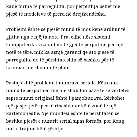
kanë forma të parregullta, por përputhja bëhet me
pjesë të modeleve të prera në drejtkëndësha.
Problemi është se pjesët mund të mos kenë ardhur të
gjitha nga e njëjta notë. Pra, edhe nëse sistemi
kompjuterik i vizionit do të gjente përputhje për një
notë të tërë, nuk ka asnjë garanci që ato pjesë të
parregullta do të përshtateshin së bashku për të
formuar një shënim të plotë.
Pastaj është problemi i numrave serialë. Këto nuk
mund të përputhen me një shabllon bazë të së vërtetës
sepse numri origjinal është i panjohur. Pra, kërkohet
një qasje tjetër për të ribashkuar këtë zonë të një
kartëmonedhe. Një mundësi është të përshtaten së
bashku pjesët e numrit serial sipas formës, por Kong
nuk e trajton këtë çështje.