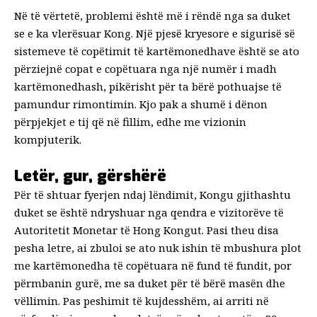
Në të vërtetë, problemi është më i rëndë nga sa duket
se e ka vlerësuar Kong. Një pjesë kryesore e sigurisë së
sistemeve të copëtimit të kartëmonedhave është se ato
përziejnë copat e copëtuara nga një numër i madh
kartëmonedhash, pikërisht për ta bërë pothuajse të
pamundur rimontimin. Kjo pak a shumë i dënon
përpjekjet e tij që në fillim, edhe me vizionin
kompjuterik.
Letër, gur, gërshërë
Për të shtuar fyerjen ndaj lëndimit, Kongu gjithashtu
duket se është ndryshuar nga qendra e vizitorëve të
Autoritetit Monetar të Hong Kongut. Pasi theu disa
pesha letre, ai zbuloi se ato nuk ishin të mbushura plot
me kartëmonedha të copëtuara në fund të fundit, por
përmbanin gurë, me sa duket për të bërë masën dhe
vëllimin. Pas peshimit të kujdesshëm, ai arriti në