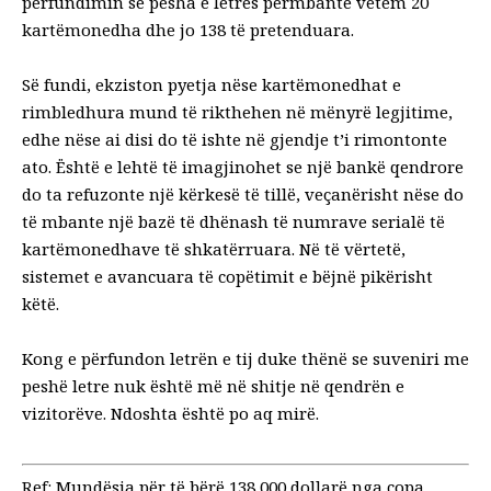
përfundimin se pesha e letrës përmbante vetëm 20
kartëmonedha dhe jo 138 të pretenduara.
Së fundi, ekziston pyetja nëse kartëmonedhat e
rimbledhura mund të rikthehen në mënyrë legjitime,
edhe nëse ai disi do të ishte në gjendje t’i rimontonte
ato. Është e lehtë të imagjinohet se një bankë qendrore
do ta refuzonte një kërkesë të tillë, veçanërisht nëse do
të mbante një bazë të dhënash të numrave serialë të
kartëmonedhave të shkatërruara. Në të vërtetë,
sistemet e avancuara të copëtimit e bëjnë pikërisht
këtë.
Kong e përfundon letrën e tij duke thënë se suveniri me
peshë letre nuk është më në shitje në qendrën e
vizitorëve. Ndoshta është po aq mirë.
Ref: Mundësia për të bërë 138,000 dollarë nga copa