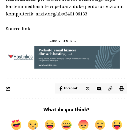
kartëmonedhash të copëtuara duke përdorur vizionin
kompjuterik:
arxiv.org/abs/2401.06133
Source link
- ADVERTISEMENT -
Facebook
What do you think?