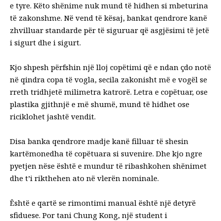
e tyre. Këto shënime nuk mund të hidhen si mbeturina
të zakonshme. Në vend të kësaj, bankat qendrore kanë
zhvilluar standarde për të siguruar që asgjësimi të jetë
i sigurt dhe i sigurt.
Kjo shpesh përfshin një lloj copëtimi që e ndan çdo notë
në qindra copa të vogla, secila zakonisht më e vogël se
rreth tridhjetë milimetra katrorë. Letra e copëtuar, ose
plastika gjithnjë e më shumë, mund të hidhet ose
riciklohet jashtë vendit.
Disa banka qendrore madje kanë filluar të shesin
kartëmonedha të copëtuara si suvenire. Dhe kjo ngre
pyetjen nëse është e mundur të ribashkohen shënimet
dhe t’i rikthehen ato në vlerën nominale.
Është e qartë se rimontimi manual është një detyrë
sfiduese. Por tani Chung Kong, një student i