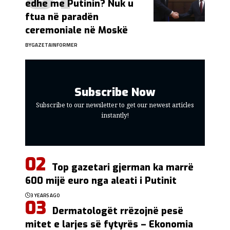
edhe me Putinin? Nuk u
ftua në paradën
ceremoniale në Moskë
BY
GAZETAINFORMER
Subscribe Now
Subscribe to our newsletter to get our newest articles
instantly!
Top gazetari gjerman ka marrë
600 mijë euro nga aleati i Putinit
3 YEARS AGO
Dermatologët rrëzojnë pesë
mitet e larjes së fytyrës – Ekonomia