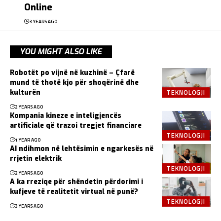
Online
3 YEARS AGO
YOU MIGHT ALSO LIKE
Robotët po vijnë në kuzhinë – Çfarë
mund të thotë kjo për shoqërinë dhe
TEKNOLOGJI
kulturën
2 YEARS AGO
Kompania kineze e inteligjencës
artificiale që trazoi tregjet financiare
TEKNOLOGJI
1 YEAR AGO
AI ndihmon në lehtësimin e ngarkesës në
rrjetin elektrik
TEKNOLOGJI
2 YEARS AGO
A ka rreziqe për shëndetin përdorimi i
kufjeve të realitetit virtual në punë?
TEKNOLOGJI
3 YEARS AGO