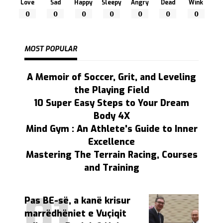
Love
Sad
Happy
Sleepy
Angry
Dead
Wink
0
0
0
0
0
0
0
MOST POPULAR
A Memoir of Soccer, Grit, and Leveling
the Playing Field
10 Super Easy Steps to Your Dream
Body 4X
Mind Gym : An Athlete's Guide to Inner
Excellence
Mastering The Terrain Racing, Courses
and Training
Pas BE-së, a kanë krisur
marrëdhëniet e Vuçiqit