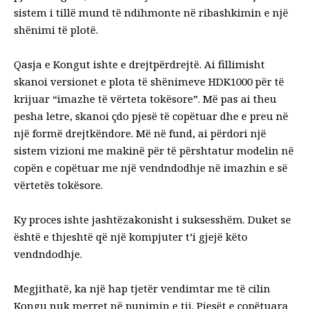
sistem i tillë mund të ndihmonte në ribashkimin e një
shënimi të plotë.
Qasja e Kongut ishte e drejtpërdrejtë. Ai fillimisht
skanoi versionet e plota të shënimeve HDK1000 për të
krijuar “imazhe të vërteta tokësore”. Më pas ai theu
pesha letre, skanoi çdo pjesë të copëtuar dhe e preu në
një formë drejtkëndore. Më në fund, ai përdori një
sistem vizioni me makinë për të përshtatur modelin në
copën e copëtuar me një vendndodhje në imazhin e së
vërtetës tokësore.
Ky proces ishte jashtëzakonisht i suksesshëm. Duket se
është e thjeshtë që një kompjuter t’i gjejë këto
vendndodhje.
Megjithatë, ka një hap tjetër vendimtar me të cilin
Kongu nuk merret në punimin e tij. Pjesët e copëtuara