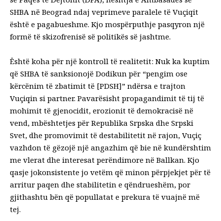
SHBA në Beograd ndaj veprimeve paralele të Vuçiqit
është e pagabueshme. Kjo mospërputhje pasqyron një
formë të skizofrenisë së politikës së jashtme.
Është koha për një kontroll të realitetit: Nuk ka kuptim
që SHBA të sanksionojë Dodikun për “pengim ose
kërcënim të zbatimit të [PDSH]” ndërsa e trajton
Vuçiqin si partner. Pavarësisht propagandimit të tij të
mohimit të gjenocidit, erozionit të demokracisë në
vend, mbështetjes për Republika Srpska dhe Srpski
Svet, dhe promovimit të destabilitetit në rajon, Vuçiç
vazhdon të gëzojë një angazhim që bie në kundërshtim
me vlerat dhe interesat perëndimore në Ballkan. Kjo
qasje jokonsistente jo vetëm që minon përpjekjet për të
arritur paqen dhe stabilitetin e qëndrueshëm, por
gjithashtu bën që popullatat e prekura të vuajnë më
tej.