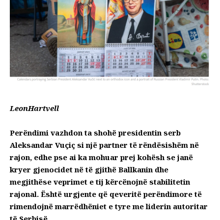
LeonHartvell
Perëndimi vazhdon ta shohë presidentin serb
Aleksandar Vuçiç si një partner të rëndësishëm në
rajon, edhe pse ai ka mohuar prej kohësh se janë
kryer gjenocidet në të gjithë Ballkanin dhe
megjithëse veprimet e tij kërcënojnë stabilitetin
rajonal. Është urgjente që qeveritë perëndimore të
rimendojnë marrëdhëniet e tyre me liderin autoritar
të Serbisë.