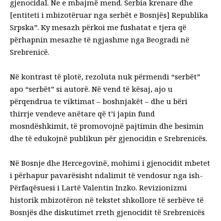
gjenocidal. Ne e mbajmë mend. Serbia krenare dhe
[entiteti i mbizotëruar nga serbët e Bosnjës] Republika
Srpska”. Ky mesazh përkoi me fushatat e tjera që
përhapnin mesazhe të ngjashme nga Beogradi në
Srebrenicë.
Në kontrast të plotë, rezoluta nuk përmendi “serbët”
apo “serbët” si autorë. Në vend të kësaj, ajo u
përqendrua te viktimat – boshnjakët – dhe u bëri
thirrje vendeve anëtare që t’i japin fund
mosndëshkimit, të promovojnë pajtimin dhe besimin
dhe të edukojnë publikun për gjenocidin e Srebrenicës.
Në Bosnje dhe Hercegovinë, mohimi i gjenocidit mbetet
i përhapur pavarësisht ndalimit të vendosur nga ish-
Përfaqësuesi i Lartë Valentin Inzko. Revizionizmi
historik mbizotëron në tekstet shkollore të serbëve të
Bosnjës dhe diskutimet rreth gjenocidit të Srebrenicës