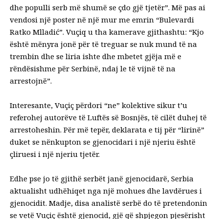
dhe populli serb më shumë se çdo gjë tjetër”. Më pas ai
vendosi një poster në një mur me emrin “Bulevardi
Ratko Mlladić”. Vuçiq u tha kamerave gjithashtu: “Kjo
është mënyra jonë për të treguar se nuk mund të na
trembin dhe se liria ishte dhe mbetet gjëja më e
rëndësishme për Serbinë, ndaj le të vijnë të na
arrestojnë”.
Interesante, Vuçiç përdori “ne” kolektive sikur t’u
referohej autorëve të Luftës së Bosnjës, të cilët duhej të
arrestoheshin. Për më tepër, deklarata e tij për “lirinë”
duket se nënkupton se gjenocidari i një njeriu është
çliruesi i një njeriu tjetër.
Edhe pse jo të gjithë serbët janë gjenocidarë, Serbia
aktualisht udhëhiqet nga një mohues dhe lavdërues i
gjenocidit. Madje, disa analistë serbë do të pretendonin
se vetë Vuçiç është gjenocid, gjë që shpjegon pjesërisht