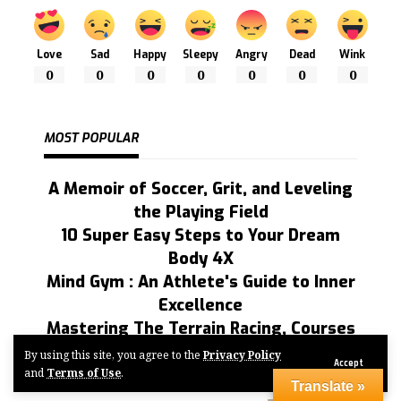
Love
Sad
Happy
Sleepy
Angry
Dead
Wink
0
0
0
0
0
0
0
MOST POPULAR
A Memoir of Soccer, Grit, and Leveling
the Playing Field
10 Super Easy Steps to Your Dream
Body 4X
Mind Gym : An Athlete's Guide to Inner
Excellence
Mastering The Terrain Racing, Courses
and Training
By using this site, you agree to the
Privacy Policy
Accept
and
Terms of Use
.
Translate »