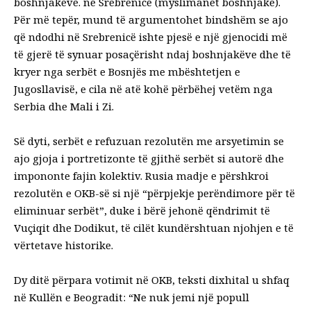
boshnjakëve. në Srebrenicë (myslimanët boshnjakë).
Për më tepër, mund të argumentohet bindshëm se ajo
që ndodhi në Srebrenicë ishte pjesë e një gjenocidi më
të gjerë të synuar posaçërisht ndaj boshnjakëve dhe të
kryer nga serbët e Bosnjës me mbështetjen e
Jugosllavisë, e cila në atë kohë përbëhej vetëm nga
Serbia dhe Mali i Zi.
Së dyti, serbët e refuzuan rezolutën me arsyetimin se
ajo gjoja i portretizonte të gjithë serbët si autorë dhe
impononte fajin kolektiv. Rusia madje e përshkroi
rezolutën e OKB-së si një “përpjekje perëndimore për të
eliminuar serbët”, duke i bërë jehonë qëndrimit të
Vuçiqit dhe Dodikut, të cilët kundërshtuan njohjen e të
vërtetave historike.
Dy ditë përpara votimit në OKB, teksti dixhital u shfaq
në Kullën e Beogradit: “Ne nuk jemi një popull