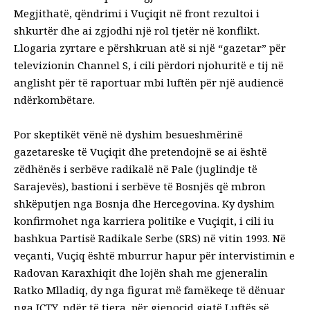
Megjithatë, qëndrimi i Vuçiqit në front rezultoi i
shkurtër dhe ai zgjodhi një rol tjetër në konflikt.
Llogaria zyrtare e përshkruan atë si një “gazetar” për
televizionin Channel S, i cili përdori njohuritë e tij në
anglisht për të raportuar mbi luftën për një audiencë
ndërkombëtare.
Por skeptikët vënë në dyshim besueshmërinë
gazetareske të Vuçiqit dhe pretendojnë se ai është
zëdhënës i serbëve radikalë në Pale (juglindje të
Sarajevës), bastioni i serbëve të Bosnjës që mbron
shkëputjen nga Bosnja dhe Hercegovina. Ky dyshim
konfirmohet nga karriera politike e Vuçiqit, i cili iu
bashkua Partisë Radikale Serbe (SRS) në vitin 1993. Në
veçanti, Vuçiq është mburrur hapur për intervistimin e
Radovan Karaxhiqit dhe lojën shah me gjeneralin
Ratko Mlladiq, dy nga figurat më famëkeqe të dënuar
nga ICTY, ndër të tjera, për gjenocid gjatë Luftës së