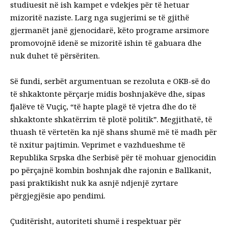
studiuesit në ish kampet e vdekjes për të hetuar
mizoritë naziste. Larg nga sugjerimi se të gjithë
gjermanët janë gjenocidarë, këto programe arsimore
promovojnë idenë se mizoritë ishin të gabuara dhe
nuk duhet të përsëriten.
Së fundi, serbët argumentuan se rezoluta e OKB-së do
të shkaktonte përçarje midis boshnjakëve dhe, sipas
fjalëve të Vuçiç, “të hapte plagë të vjetra dhe do të
shkaktonte shkatërrim të plotë politik”. Megjithatë, të
thuash të vërtetën ka një shans shumë më të madh për
të nxitur pajtimin. Veprimet e vazhdueshme të
Republika Srpska dhe Serbisë për të mohuar gjenocidin
po përçajnë kombin boshnjak dhe rajonin e Ballkanit,
pasi praktikisht nuk ka asnjë ndjenjë zyrtare
përgjegjësie apo pendimi.
Çuditërisht, autoriteti shumë i respektuar për