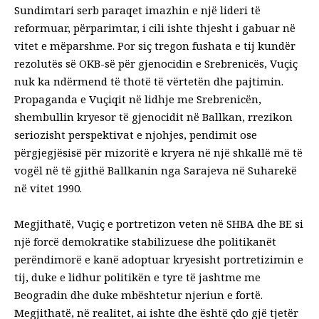
Sundimtari serb paraqet imazhin e një lideri të
reformuar, përparimtar, i cili ishte thjesht i gabuar në
vitet e mëparshme. Por siç tregon fushata e tij kundër
rezolutës së OKB-së për gjenocidin e Srebrenicës, Vuçiç
nuk ka ndërmend të thotë të vërtetën dhe pajtimin.
Propaganda e Vuçiqit në lidhje me Srebrenicën,
shembullin kryesor të gjenocidit në Ballkan, rrezikon
seriozisht perspektivat e njohjes, pendimit ose
përgjegjësisë për mizoritë e kryera në një shkallë më të
vogël në të gjithë Ballkanin nga Sarajeva në Suharekë
në vitet 1990.
Megjithatë, Vuçiç e portretizon veten në SHBA dhe BE si
një forcë demokratike stabilizuese dhe politikanët
perëndimorë e kanë adoptuar kryesisht portretizimin e
tij, duke e lidhur politikën e tyre të jashtme me
Beogradin dhe duke mbështetur njeriun e fortë.
Megjithatë, në realitet, ai ishte dhe është çdo gjë tjetër