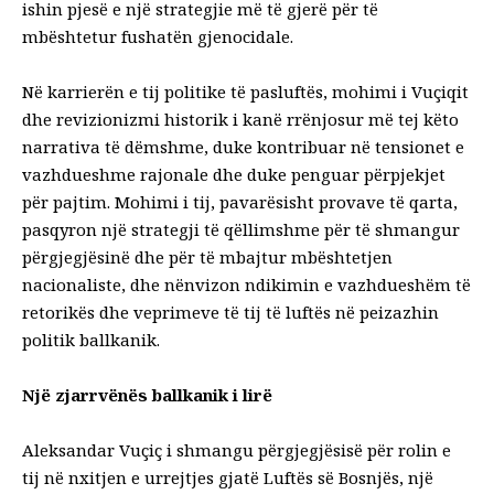
ishin pjesë e një strategjie më të gjerë për të
mbështetur fushatën gjenocidale.
Në karrierën e tij politike të pasluftës, mohimi i Vuçiqit
dhe revizionizmi historik i kanë rrënjosur më tej këto
narrativa të dëmshme, duke kontribuar në tensionet e
vazhdueshme rajonale dhe duke penguar përpjekjet
për pajtim. Mohimi i tij, pavarësisht provave të qarta,
pasqyron një strategji të qëllimshme për të shmangur
përgjegjësinë dhe për të mbajtur mbështetjen
nacionaliste, dhe nënvizon ndikimin e vazhdueshëm të
retorikës dhe veprimeve të tij të luftës në peizazhin
politik ballkanik.
Një zjarrvënës ballkanik i lirë
Aleksandar Vuçiç i shmangu përgjegjësisë për rolin e
tij në nxitjen e urrejtjes gjatë Luftës së Bosnjës, një