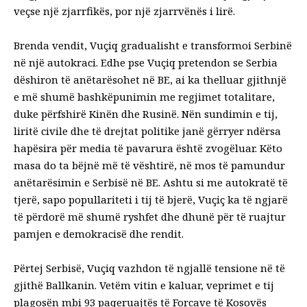
veçse një zjarrfikës, por një zjarrvënës i lirë.
Brenda vendit, Vuçiq gradualisht e transformoi Serbinë
në një autokraci. Edhe pse Vuçiq pretendon se Serbia
dëshiron të anëtarësohet në BE, ai ka thelluar gjithnjë
e më shumë bashkëpunimin me regjimet totalitare,
duke përfshirë Kinën dhe Rusinë. Nën sundimin e tij,
liritë civile dhe të drejtat politike janë gërryer ndërsa
hapësira për media të pavarura është zvogëluar. Këto
masa do ta bëjnë më të vështirë, në mos të pamundur
anëtarësimin e Serbisë në BE. Ashtu si me autokratë të
tjerë, sapo popullariteti i tij të bjerë, Vuçiç ka të ngjarë
të përdorë më shumë ryshfet dhe dhunë për të ruajtur
pamjen e demokracisë dhe rendit.
Përtej Serbisë, Vuçiq vazhdon të ngjallë tensione në të
gjithë Ballkanin. Vetëm vitin e kaluar, veprimet e tij
plagosën mbi 93 paqeruajtës të Forcave të Kosovës