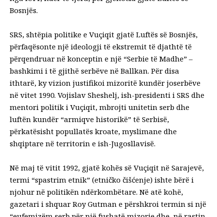
Bosnjës.
SRS, shtëpia politike e Vuçiqit gjatë Luftës së Bosnjës,
përfaqësonte një ideologji të ekstremit të djathtë të
përqendruar në konceptin e një “Serbie të Madhe” –
bashkimi i të gjithë serbëve në Ballkan. Për disa
ithtarë, ky vizion justifikoi mizoritë kundër joserbëve
në vitet 1990. Vojislav Sheshelj, ish-presidenti i SRS dhe
mentori politik i Vuçiqit, mbrojti unitetin serb dhe
luftën kundër “armiqve historikë” të Serbisë,
përkatësisht popullatës kroate, myslimane dhe
shqiptare në territorin e ish-Jugosllavisë.
Në maj të vitit 1992, gjatë kohës së Vuçiqit në Sarajevë,
termi “spastrim etnik” (etničko čišćenje) ishte bërë i
njohur në politikën ndërkombëtare. Në atë kohë,
gazetari i shquar Roy Gutman e përshkroi termin si një
“eufemizëm serb për një fushatë mizorie dhe, në rastin