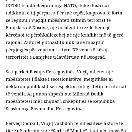
(KFOR) të udhëhequra nga NATO, duke ilustruar
ndikimin e tij përçarës. Për më tepër, ka prova të forta
se regjimi i Vuçiqit mbështeti sulmin terrorist të
Banjskës në Kosovë, një incident i rrezikshëm që
kërcënoi të përshkallëzohej në një konflikt më të gjerë
rajonal. Autorët gjithashtu nuk janë mbajtur
përgjegjës për veprimet e tyre. Në vend të kësaj,
terroristët e Banjskës u lavdëruan në Beograd.
Sa i përket Bosnje-Hercegovinës, Vuçiç mbetet një
mbështetës i flaktë i secesionistëve, megjithëse ai
deklaron publikisht se respekton integritetin territorial
të vendit. Ai punon shpesh me Milorad Dodik,
mbështetësi më i shquar i shkëputjes së Republika
Srpska nga Bosnja dhe Hercegovina.
Përveç Dodikut, Vuçiq vazhdon të mbështesë aktorë të
tjerë që mbrojnë një “Serbi të Madhe”, tani nën maskën