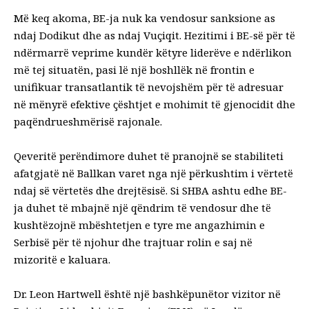
Më keq akoma, BE-ja nuk ka vendosur sanksione as
ndaj Dodikut dhe as ndaj Vuçiqit. Hezitimi i BE-së për të
ndërmarrë veprime kundër këtyre liderëve e ndërlikon
më tej situatën, pasi lë një boshllëk në frontin e
unifikuar transatlantik të nevojshëm për të adresuar
në mënyrë efektive çështjet e mohimit të gjenocidit dhe
paqëndrueshmërisë rajonale.
Qeveritë perëndimore duhet të pranojnë se stabiliteti
afatgjatë në Ballkan varet nga një përkushtim i vërtetë
ndaj së vërtetës dhe drejtësisë. Si SHBA ashtu edhe BE-
ja duhet të mbajnë një qëndrim të vendosur dhe të
kushtëzojnë mbështetjen e tyre me angazhimin e
Serbisë për të njohur dhe trajtuar rolin e saj në
mizoritë e kaluara.
Dr. Leon Hartwell është një bashkëpunëtor vizitor në