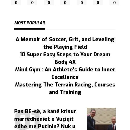
0
0
0
0
0
0
0
MOST POPULAR
A Memoir of Soccer, Grit, and Leveling
the Playing Field
10 Super Easy Steps to Your Dream
Body 4X
Mind Gym : An Athlete's Guide to Inner
Excellence
Mastering The Terrain Racing, Courses
and Training
Pas BE-së, a kanë krisur
marrëdhëniet e Vuçiqit
edhe me Putinin? Nuk u