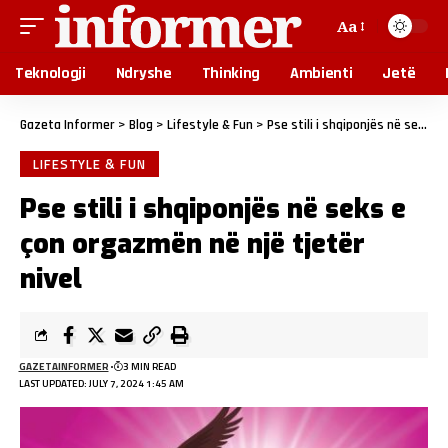
Aa
Teknologji
Ndryshe
Thinking
Ambienti
Jetë
Gazeta Informer
>
Blog
>
Lifestyle & Fun
>
Pse stili i shqiponjës në seks e çon orgazmën në një tjetër nivel
LIFESTYLE & FUN
Pse stili i shqiponjës në seks e
çon orgazmën në një tjetër
nivel
GAZETAINFORMER
3 MIN READ
LAST UPDATED: JULY 7, 2024 1:45 AM