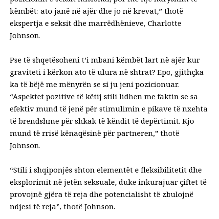
këmbët: ato janë në ajër dhe jo në krevat,” thotë
ekspertja e seksit dhe marrëdhënieve, Charlotte
Johnson.
Pse të shqetësoheni t’i mbani këmbët lart në ajër kur
graviteti i kërkon ato të ulura në shtrat? Epo, gjithçka
ka të bëjë me mënyrën se si ju jeni pozicionuar.
“Aspektet pozitive të këtij stili lidhen me faktin se sa
efektiv mund të jenë për stimulimin e pikave të nxehta
të brendshme për shkak të këndit të depërtimit. Kjo
mund të rrisë kënaqësinë për partneren,” thotë
Johnson.
“Stili i shqiponjës shton elementët e fleksibilitetit dhe
eksplorimit në jetën seksuale, duke inkurajuar çiftet të
provojnë gjëra të reja dhe potencialisht të zbulojnë
ndjesi të reja”, thotë Johnson.