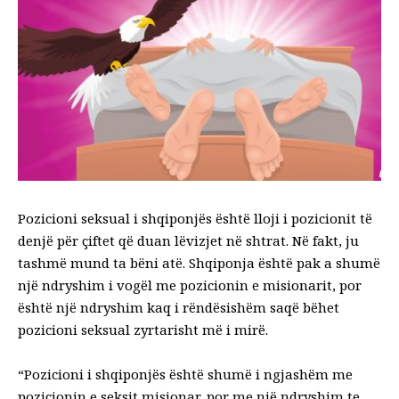
Pozicioni seksual i shqiponjës është lloji i pozicionit të
denjë për çiftet që duan lëvizjet në shtrat. Në fakt, ju
tashmë mund ta bëni atë. Shqiponja është pak a shumë
një ndryshim i vogël me pozicionin e misionarit, por
është një ndryshim kaq i rëndësishëm saqë bëhet
pozicioni seksual zyrtarisht më i mirë.
“Pozicioni i shqiponjës është shumë i ngjashëm me
pozicionin e seksit misionar, por me një ndryshim te