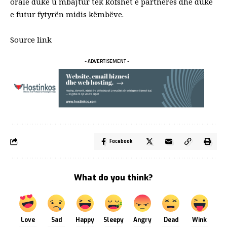
orale duke u mbajtur tek kofshët e partneres dhe duke
e futur fytyrën midis këmbëve.
Source link
- ADVERTISEMENT -
Facebook
What do you think?
Love
Sad
Happy
Sleepy
Angry
Dead
Wink