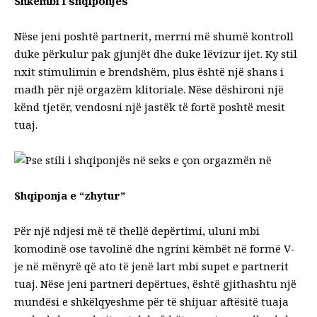
Shkëmbi i shqiponjës
Nëse jeni poshtë partnerit, merrni më shumë kontroll
duke përkulur pak gjunjët dhe duke lëvizur ijet. Ky stil
nxit stimulimin e brendshëm, plus është një shans i
madh për një orgazëm klitoriale. Nëse dëshironi një
kënd tjetër, vendosni një jastëk të fortë poshtë mesit
tuaj.
Shqiponja e “zhytur”
Për një ndjesi më të thellë depërtimi, uluni mbi
komodinë ose tavolinë dhe ngrini këmbët në formë V-
je në mënyrë që ato të jenë lart mbi supet e partnerit
tuaj. Nëse jeni partneri depërtues, është gjithashtu një
mundësi e shkëlqyeshme për të shijuar aftësitë tuaja