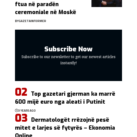
ftua në paradën
ceremoniale në Moskë
BY
GAZETAINFORMER
Subscribe Now
Subscribe to our newsletter to get our newest articles
instantly!
Top gazetari gjerman ka marrë
600 mijë euro nga aleati i Putinit
3 YEARS AGO
Dermatologët rrëzojnë pesë
mitet e larjes së fytyrës – Ekonomia
Online