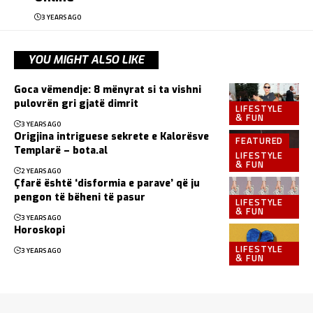
3 YEARS AGO
YOU MIGHT ALSO LIKE
Goca vëmendje: 8 mënyrat si ta vishni
pulovrën gri gjatë dimrit
LIFESTYLE
& FUN
3 YEARS AGO
Origjina intriguese sekrete e Kalorësve
FEATURED
Templarë – bota.al
LIFESTYLE
& FUN
2 YEARS AGO
Çfarë është ‘disformia e parave’ që ju
pengon të bëheni të pasur
LIFESTYLE
& FUN
3 YEARS AGO
Horoskopi
LIFESTYLE
3 YEARS AGO
& FUN