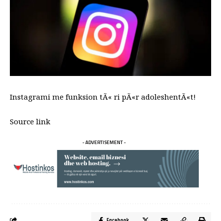
Instagrami me funksion tÃ« ri pÃ«r adoleshentÃ«t!
Source link
- ADVERTISEMENT -
Facebook