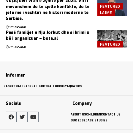
Vuçiq bëri vitin e zymtë për 2024: Viti i
FEATURED
mëvonshëm do të sjellë konflikte, do të
LAJME
jetë më i vështiri në histori moderne të
Serbisë.
3 YEARS AGO
Pesë familjet e Nju Jorkut dhe si krimi u
bë i organizuar – bota.al
FEATURED
2 YEARS AGO
Informer
BASKETBALL
BASEBALL
FOOTBALL
HOCKEY
AQUATICS
Socials
Company
ABOUT US
CHILDREN
CONTACT US
OUR EDGE
CASE STUDIES