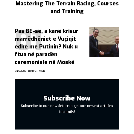
Mastering The Terrain Racing, Courses
and Training
Pas BE-së, a kanë krisur
marrëdhëniet e Vuçiqit
edhe me Putinin? Nuk u
ftua në paradën
ceremoniale në Moskë
BY
GAZETAINFORMER
Subscribe Now
Subscribe to our newsletter to get our newest articles
instantly!