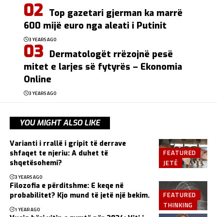
Top gazetari gjerman ka marrë
600 mijë euro nga aleati i Putinit
3 YEARS AGO
Dermatologët rrëzojnë pesë
mitet e larjes së fytyrës – Ekonomia
Online
3 YEARS AGO
YOU MIGHT ALSO LIKE
Varianti i rrallë i gripit të derrave
FEATURED
shfaqet te njeriu: A duhet të
JETË
shqetësohemi?
3 YEARS AGO
Filozofia e përditshme: E keqe në
FEATURED
probabilitet? Kjo mund të jetë një bekim.
THINKING
1 YEAR AGO