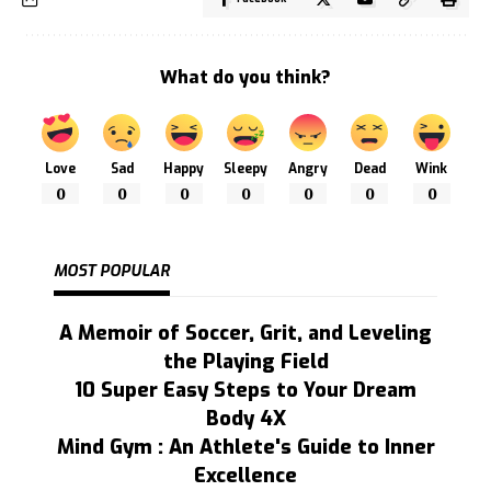
What do you think?
Love
Sad
Happy
Sleepy
Angry
Dead
Wink
0
0
0
0
0
0
0
MOST POPULAR
A Memoir of Soccer, Grit, and Leveling
the Playing Field
10 Super Easy Steps to Your Dream
Body 4X
Mind Gym : An Athlete's Guide to Inner
Excellence