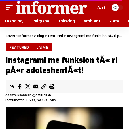
Aa
Teknologji
Ndryshe
Thinking
Ambienti
Jetë
Gazeta Informer
>
Blog
>
Featured
>
Instagrami me funksion tÃ« ri pÃ«r adoleshentÃ«t!
FEATURED
LAJME
Instagrami me funksion tÃ« ri
pÃ«r adoleshentÃ«t!
GAZETAINFORMER
0 MIN READ
LAST UPDATED: JULY 22, 2024 12:10 PM