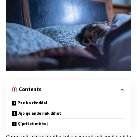
Contents
Pse ka rëndësi
Ajo që ende nuk dihet
Ç'pritet më tej
Gjumi më i shkurtër dhe koha e gjumit më vonë janë të