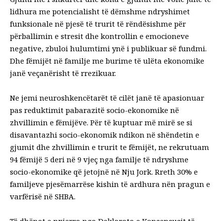
lidhura me potencialisht të dëmshme
ndryshimet
funksionale
në pjesë të trurit të rëndësishme për
përballimin e stresit dhe kontrollin e emocioneve
negative, zbuloi hulumtimi ynë i publikuar së fundmi.
Dhe fëmijët në familje me burime të ulëta ekonomike
janë veçanërisht të rrezikuar.
Ne jemi
neuroshkencëtarët
të cilët janë të apasionuar
pas reduktimit
pabarazitë socio-ekonomike në
zhvillimin e fëmijëve
. Për të kuptuar më mirë se si
disavantazhi socio-ekonomik ndikon në shëndetin e
gjumit dhe zhvillimin e trurit te fëmijët, ne rekrutuam
94 fëmijë 5 deri në 9 vjeç nga familje të ndryshme
socio-ekonomike që jetojnë në Nju Jork. Rreth 30% e
familjeve pjesëmarrëse kishin të ardhura nën pragun e
varfërisë në SHBA.