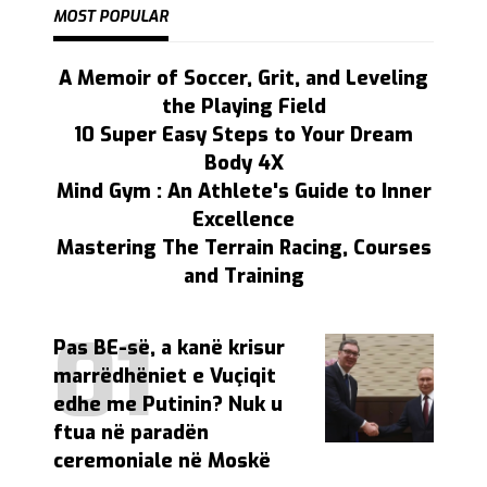
MOST POPULAR
A Memoir of Soccer, Grit, and Leveling
the Playing Field
10 Super Easy Steps to Your Dream
Body 4X
Mind Gym : An Athlete's Guide to Inner
Excellence
Mastering The Terrain Racing, Courses
and Training
Pas BE-së, a kanë krisur
marrëdhëniet e Vuçiqit
edhe me Putinin? Nuk u
ftua në paradën
ceremoniale në Moskë