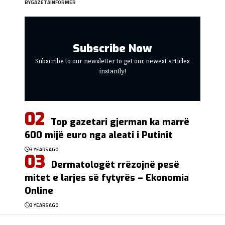
BY
GAZETAINFORMER
Subscribe Now
Subscribe to our newsletter to get our newest articles
instantly!
Top gazetari gjerman ka marrë
600 mijë euro nga aleati i Putinit
3 YEARS AGO
Dermatologët rrëzojnë pesë
mitet e larjes së fytyrës – Ekonomia
Online
3 YEARS AGO