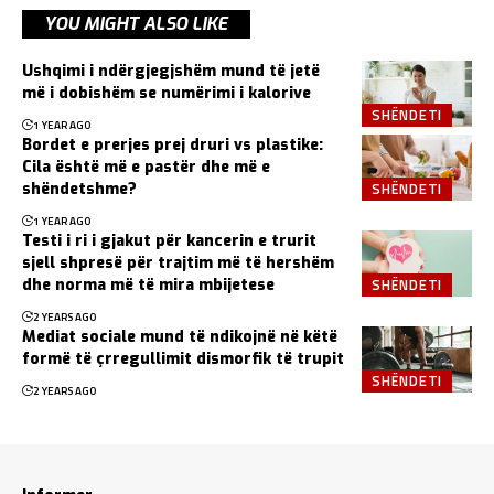
YOU MIGHT ALSO LIKE
Ushqimi i ndërgjegjshëm mund të jetë
më i dobishëm se numërimi i kalorive
SHËNDETI
1 YEAR AGO
Bordet e prerjes prej druri vs plastike:
Cila është më e pastër dhe më e
SHËNDETI
shëndetshme?
1 YEAR AGO
Testi i ri i gjakut për kancerin e trurit
sjell shpresë për trajtim më të hershëm
SHËNDETI
dhe norma më të mira mbijetese
2 YEARS AGO
Mediat sociale mund të ndikojnë në këtë
formë të çrregullimit dismorfik të trupit
SHËNDETI
2 YEARS AGO