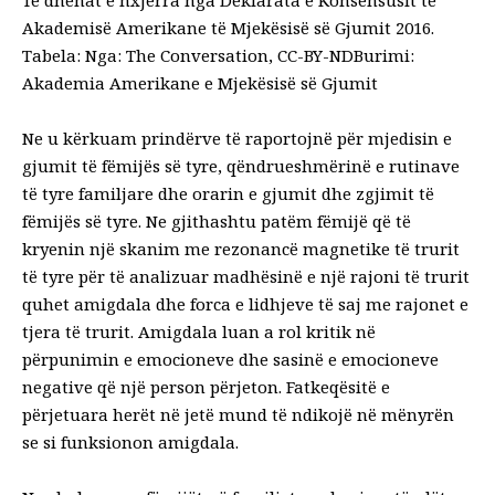
Të dhënat e nxjerra nga Deklarata e Konsensusit të
Akademisë Amerikane të Mjekësisë së Gjumit 2016.
Tabela: Nga: The Conversation, CC-BY-NDBurimi:
Akademia Amerikane e Mjekësisë së Gjumit
Ne u kërkuam prindërve të raportojnë për mjedisin e
gjumit të fëmijës së tyre, qëndrueshmërinë e rutinave
të tyre familjare dhe orarin e gjumit dhe zgjimit të
fëmijës së tyre. Ne gjithashtu patëm fëmijë që të
kryenin një skanim me rezonancë magnetike të trurit
të tyre për të analizuar madhësinë e një rajoni të trurit
quhet amigdala
dhe forca e lidhjeve të saj me rajonet e
tjera të trurit. Amigdala luan a
rol kritik në
përpunimin e emocioneve
dhe sasinë e emocioneve
negative që një person përjeton.
Fatkeqësitë e
përjetuara herët në jetë
mund të ndikojë në mënyrën
se si funksionon amigdala.