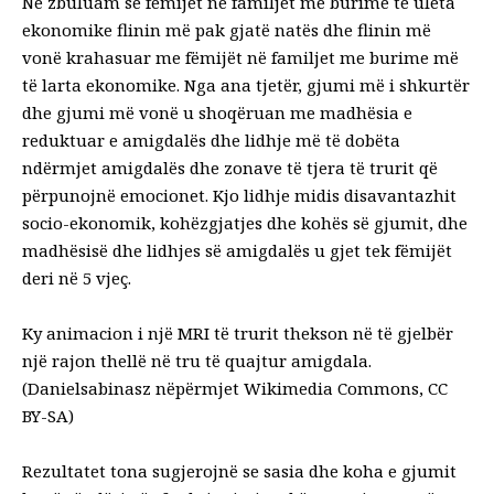
Ne zbuluam se fëmijët në familjet me burime të ulëta
ekonomike flinin më pak gjatë natës dhe flinin më
vonë krahasuar me fëmijët në familjet me burime më
të larta ekonomike. Nga ana tjetër, gjumi më i shkurtër
dhe gjumi më vonë u shoqëruan me
madhësia e
reduktuar e amigdalës
dhe
lidhje më të dobëta
ndërmjet amigdalës dhe zonave të tjera të trurit që
përpunojnë emocionet. Kjo lidhje midis disavantazhit
socio-ekonomik, kohëzgjatjes dhe kohës së gjumit, dhe
madhësisë dhe lidhjes së amigdalës u gjet tek fëmijët
deri në 5 vjeç.
Ky animacion i një MRI të trurit thekson në të gjelbër
një rajon thellë në tru të quajtur amigdala.
(Danielsabinasz nëpërmjet Wikimedia Commons, CC
BY-SA)
Rezultatet tona sugjerojnë se sasia dhe koha e gjumit