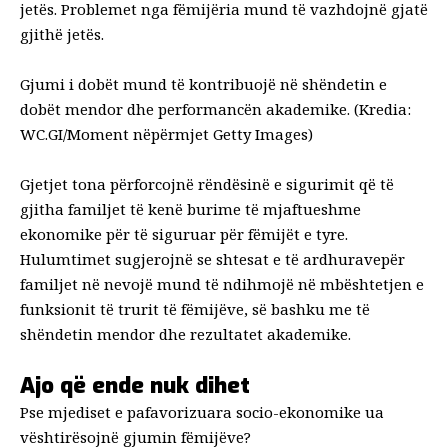
jetës. Problemet nga fëmijëria mund të vazhdojnë gjatë
gjithë jetës.
Gjumi i dobët mund të kontribuojë në shëndetin e
dobët mendor dhe performancën akademike. (Kredia:
WC.GI/Moment nëpërmjet Getty Images)
Gjetjet tona përforcojnë rëndësinë e sigurimit që të
gjitha familjet të kenë burime të mjaftueshme
ekonomike për të siguruar për fëmijët e tyre.
Hulumtimet sugjerojnë se
shtesat e të ardhurave
për
familjet në nevojë mund të ndihmojë në mbështetjen e
funksionit të trurit të fëmijëve, së bashku me të
shëndetin mendor dhe rezultatet akademike
.
Ajo që ende nuk dihet
Pse mjediset e pafavorizuara socio-ekonomike ua
vështirësojnë gjumin fëmijëve?