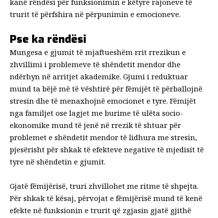
kanë rëndësi për funksionimin e këtyre rajoneve të
trurit të përfshira në përpunimin e emocioneve.
Pse ka rëndësi
Mungesa e gjumit të mjaftueshëm rrit rrezikun e
zhvillimi i problemeve të shëndetit mendor
dhe
ndërhyn në arritjet akademike
. Gjumi i reduktuar
mund ta bëjë më të vështirë për fëmijët të përballojnë
stresin dhe të menaxhojnë emocionet e tyre. Fëmijët
nga familjet ose lagjet me burime të ulëta socio-
ekonomike mund të jenë në rrezik të shtuar për
problemet e shëndetit mendor të lidhura me stresin,
pjesërisht për shkak të efekteve negative të mjedisit të
tyre në shëndetin e gjumit.
Gjatë fëmijërisë,
truri zhvillohet me ritme të shpejta
.
Për shkak të kësaj, përvojat e fëmijërisë mund të kenë
efekte në funksionin e trurit që zgjasin gjatë gjithë