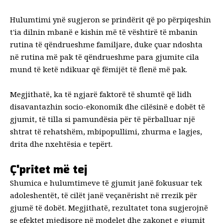
Hulumtimi ynë sugjeron se prindërit që po përpiqeshin
t'ia dilnin mbanë e kishin më të vështirë të mbanin
rutina të qëndrueshme familjare, duke çuar ndoshta
në
rutina më pak të qëndrueshme para gjumit
e cila
mund të ketë ndikuar që fëmijët të flenë më pak.
Megjithatë, ka të ngjarë
faktorë të shumtë
që lidh
disavantazhin socio-ekonomik dhe cilësinë e dobët të
gjumit, të tilla si pamundësia për të përballuar një
shtrat të rehatshëm, mbipopullimi, zhurma e lagjes,
drita dhe nxehtësia e tepërt.
Ç'pritet më tej
Shumica e hulumtimeve të gjumit janë fokusuar tek
adoleshentët, të cilët janë
veçanërisht në rrezik për
gjumë të dobët
. Megjithatë, rezultatet tona sugjerojnë
se efektet mjedisore në modelet dhe zakonet e gjumit