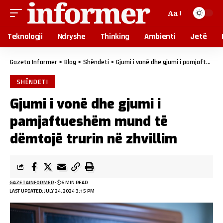
Aa
Teknologji
Ndryshe
Thinking
Ambienti
Jetë
Gazeta Informer
>
Blog
>
Shëndeti
>
Gjumi i vonë dhe gjumi i pamjaftueshëm mund të dëmtojë trurin në zhvillim
SHËNDETI
Gjumi i vonë dhe gjumi i
pamjaftueshëm mund të
dëmtojë trurin në zhvillim
GAZETAINFORMER
6 MIN READ
LAST UPDATED: JULY 24, 2024 3:15 PM