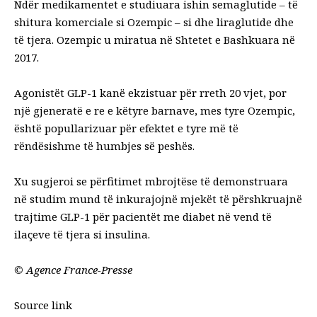
Ndër medikamentet e studiuara ishin semaglutide – të
shitura komerciale si Ozempic – si dhe liraglutide dhe
të tjera. Ozempic u miratua në Shtetet e Bashkuara në
2017.
Agonistët GLP-1 kanë ekzistuar për rreth 20 vjet, por
një gjeneratë e re e këtyre barnave, mes tyre Ozempic,
është popullarizuar për efektet e tyre më të
rëndësishme të humbjes së peshës.
Xu sugjeroi se përfitimet mbrojtëse të demonstruara
në studim mund të inkurajojnë mjekët të përshkruajnë
trajtime GLP-1 për pacientët me diabet në vend të
ilaçeve të tjera si insulina.
©
Agence France-Presse
Source link