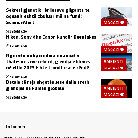
Sekreti gjenetik i krijesave gjigante të
oqeanit është zbuluar më në fund:
MAGAZINE
ScienceAlert
2 YEARS AGO
Nikon, Sony dhe Canon kundër Deepfakes
3 YEARS AGO
MAGAZINE
Nga retë e shpërndara në zonat e
AMBIENTI
thatësirës me rekord, gjendja e klimës
MAGAZINE
në vitin 2023 ishte tronditëse e rëndë
2 YEARS AGO
Detaje të reja shqetësuese dalin rreth
AMBIENTI
gjendjes së klimës globale
MAGAZINE
2 YEARS AGO
Informer