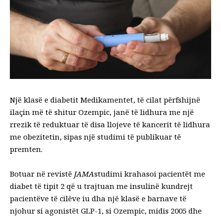
Një klasë e
diabetit
Medikamentet, të cilat përfshijnë
ilaçin më të shitur Ozempic, janë të lidhura me një
rrezik të reduktuar të disa llojeve të kancerit të lidhura
me obezitetin, sipas një studimi të publikuar të
premten.
Botuar në revistë
JAMA
studimi krahasoi pacientët me
diabet të tipit 2 që u trajtuan me insulinë kundrejt
pacientëve të cilëve iu dha një klasë e barnave të
njohur si agonistët GLP-1, si Ozempic, midis 2005 dhe