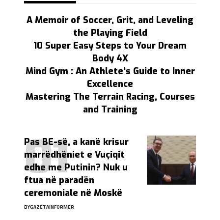
A Memoir of Soccer, Grit, and Leveling
the Playing Field
10 Super Easy Steps to Your Dream
Body 4X
Mind Gym : An Athlete's Guide to Inner
Excellence
Mastering The Terrain Racing, Courses
and Training
Pas BE-së, a kanë krisur
marrëdhëniet e Vuçiqit
edhe me Putinin? Nuk u
ftua në paradën
ceremoniale në Moskë
BY
GAZETAINFORMER