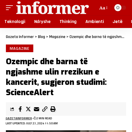
Aa
Teknologji
Ndryshe
Thinking
Ambienti
Jetë
Gazeta Informer
>
Blog
>
Magazine
>
Ozempic dhe barna të ngjashme ulin rrezikun e kancerit, sugjeron studimi: ScienceAlert
MAGAZINE
Ozempic dhe barna të
ngjashme ulin rrezikun e
kancerit, sugjeron studimi:
ScienceAlert
GAZETAINFORMER
2 MIN READ
LAST UPDATED: JULY 27, 2024 11:50 AM