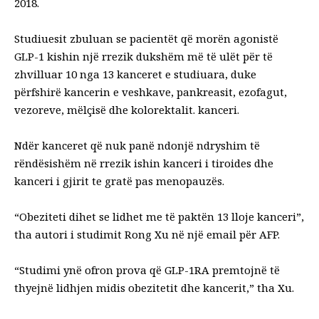
2018.
Studiuesit zbuluan se pacientët që morën agonistë
GLP-1 kishin një rrezik dukshëm më të ulët për të
zhvilluar 10 nga 13 kanceret e studiuara, duke
përfshirë kancerin e veshkave, pankreasit, ezofagut,
vezoreve, mëlçisë dhe kolorektalit.
kanceri
.
Ndër kanceret që nuk panë ndonjë ndryshim të
rëndësishëm në rrezik ishin kanceri i tiroides dhe
kanceri i gjirit te gratë pas menopauzës.
“Obeziteti dihet se lidhet me të paktën 13 lloje kanceri”,
tha autori i studimit Rong Xu në një email për AFP.
“Studimi ynë ofron prova që GLP-1RA premtojnë të
thyejnë lidhjen midis obezitetit dhe kancerit,” tha Xu.