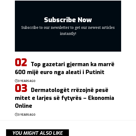
Subscribe Now
Subscribe to our newsletter to get our newest articles
instantly!
Top gazetari gjerman ka marrë
600 mijë euro nga aleati i Putinit
3 YEARS AGO
Dermatologët rrëzojnë pesë
mitet e larjes së fytyrës – Ekonomia
Online
3 YEARS AGO
YOU MIGHT ALSO LIKE