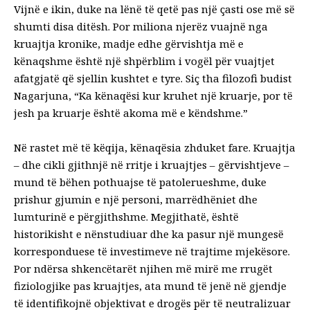
Vijnë e ikin, duke na lënë të qetë pas një çasti ose më së
shumti disa ditësh. Por miliona njerëz vuajnë nga
kruajtja kronike, madje edhe gërvishtja më e
kënaqshme është një shpërblim i vogël për vuajtjet
afatgjatë që sjellin kushtet e tyre. Siç tha filozofi budist
Nagarjuna, “Ka kënaqësi kur kruhet një kruarje, por të
jesh pa kruarje është akoma më e këndshme.”
Në rastet më të këqija, kënaqësia zhduket fare. Kruajtja
– dhe cikli gjithnjë në rritje i kruajtjes – gërvishtjeve –
mund të bëhen pothuajse të patolerueshme, duke
prishur gjumin e një personi, marrëdhëniet dhe
lumturinë e përgjithshme. Megjithatë, është
historikisht e nënstudiuar dhe ka pasur një mungesë
korresponduese të investimeve në trajtime mjekësore.
Por ndërsa shkencëtarët njihen më mirë me rrugët
fiziologjike pas kruajtjes, ata mund të jenë në gjendje
të identifikojnë objektivat e drogës për të neutralizuar