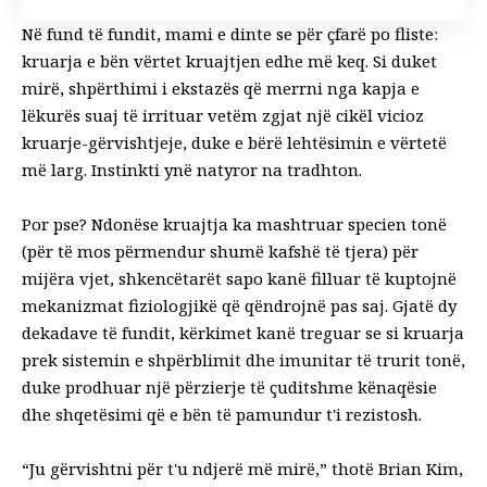
Në fund të fundit, mami e dinte se për çfarë po fliste:
kruarja e bën vërtet kruajtjen edhe më keq. Si duket
mirë, shpërthimi i ekstazës që merrni nga kapja e
lëkurës suaj të irrituar vetëm zgjat një cikël vicioz
kruarje-gërvishtjeje, duke e bërë lehtësimin e vërtetë
më larg. Instinkti ynë natyror na tradhton.
Por pse? Ndonëse kruajtja ka mashtruar specien tonë
(për të mos përmendur shumë kafshë të tjera) për
mijëra vjet, shkencëtarët sapo kanë filluar të kuptojnë
mekanizmat fiziologjikë që qëndrojnë pas saj. Gjatë dy
dekadave të fundit, kërkimet kanë treguar se si kruarja
prek sistemin e shpërblimit dhe imunitar të trurit tonë,
duke prodhuar një përzierje të çuditshme kënaqësie
dhe shqetësimi që e bën të pamundur t'i rezistosh.
“Ju gërvishtni për t'u ndjerë më mirë,” thotë
Brian Kim
,