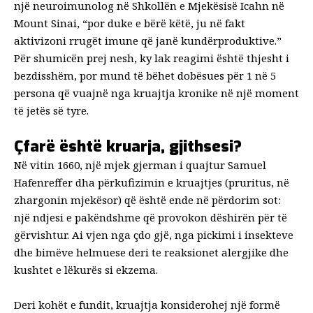
një neuroimunolog në Shkollën e Mjekësisë Icahn në
Mount Sinai, “por duke e bërë këtë, ju në fakt
aktivizoni rrugët imune që janë kundërproduktive.”
Për shumicën prej nesh, ky lak reagimi është thjesht i
bezdisshëm, por mund të bëhet dobësues për
1 në 5
persona që vuajnë nga kruajtja kronike
në një moment
të jetës së tyre.
Çfarë është kruarja, gjithsesi?
Në vitin 1660, një mjek gjerman i quajtur Samuel
Hafenreffer dha përkufizimin e kruajtjes (pruritus, në
zhargonin mjekësor) që është ende në përdorim sot:
një ndjesi e pakëndshme që provokon dëshirën për të
gërvishtur. Ai vjen nga çdo gjë, nga pickimi i insekteve
dhe bimëve helmuese deri te reaksionet alergjike dhe
kushtet e lëkurës si ekzema.
Deri kohët e fundit, kruajtja konsiderohej një formë