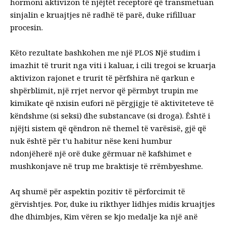
hormoni aktivizon të njëjtët receptorë që transmetuan
sinjalin e kruajtjes në radhë të parë, duke rifilluar
procesin.
Këto rezultate bashkohen me një
PLOS Një
studim i
imazhit të trurit nga viti i kaluar, i cili tregoi se
kruarja
aktivizon rajonet e trurit të përfshira në qarkun e
shpërblimit
, një rrjet nervor që përmbyt trupin me
kimikate që nxisin eufori në përgjigje të aktiviteteve të
këndshme (si seksi) dhe substancave (si droga). Është i
njëjti sistem që qëndron në themel të varësisë, gjë që
nuk është për t'u habitur nëse keni humbur
ndonjëherë një orë duke gërmuar në kafshimet e
mushkonjave në trup me braktisje të rrëmbyeshme.
Aq shumë për aspektin pozitiv të përforcimit të
gërvishtjes. Por, duke iu rikthyer lidhjes midis kruajtjes
dhe dhimbjes, Kim vëren se kjo medalje ka një anë