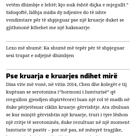
vetëm dhimbje e lehtë; kjo nuk është diçka e mjegullt.”
Sidoqoftë, lidhja midis dy ndjesive do të ishte
vendimtare për të shpjeguar pse një kruarje duket se
gjithmonë kthehet me një hakmarrje.
Lexo më shumë:
Ka shumë më tepër për të shpjeguar
sesi trupat e ndjejnë dhimbjen
Pse kruarja e kruarjes ndihet mirë
Disa vite më vonë, në vitin 2014, Chen dhe kolegët e tij
kuptuan se serotonina (“hormoni i lumturisë” që
rregullon gjendjen shpirtërore) luan një rol të madh në
duke përjetësuar ciklin kruarje-gërvishtje
. Ata zbuluan
se kur minjtë gërvishtin një kruarje, truri i tyre lëshon
një rritje të serotoninës, duke rezultuar në një moment
lumturie të pastër – por më pas, në mënyrë tragjike,