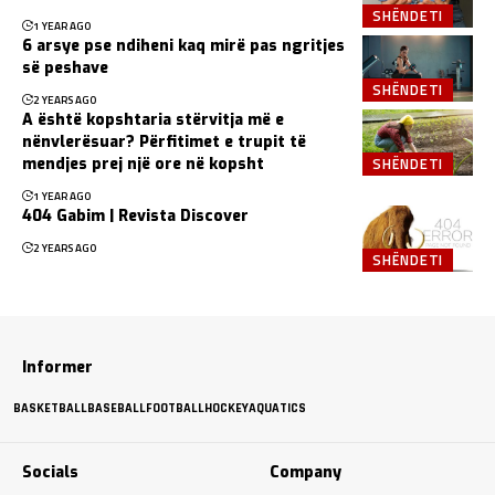
SHËNDETI
1 YEAR AGO
6 arsye pse ndiheni kaq mirë pas ngritjes
së peshave
SHËNDETI
2 YEARS AGO
A është kopshtaria stërvitja më e
nënvlerësuar? Përfitimet e trupit të
SHËNDETI
mendjes prej një ore në kopsht
1 YEAR AGO
404 Gabim | Revista Discover
2 YEARS AGO
SHËNDETI
Informer
BASKETBALL
BASEBALL
FOOTBALL
HOCKEY
AQUATICS
Socials
Company