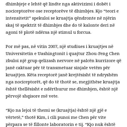
dhimbjeje e lehtë që lindte nga aktivizimi i dobët i
nociceptorëve ose receptorëve të dhimbjes. Kjo “teori e
intensitetit” spekuloi se kruajtja qëndronte në njërin
skaj të spektrit të dhimbjes dhe do të kalonte deri në
agoni të plotë ndërsa një stimul u forcua.
Por më pas, në vitin 2007, një studiues i kruajtjes në
Universitetin e Uashingtonit i quajtur Zhou-Feng Chen
zbuloi një
grup qelizash nervore në palcën kurrizore
që
janë caktuar për të transmetuar sinjale vetëm për
kruajtjen. Këta receptorë janë krejtësisht të ndryshëm
nga nociceptorët, që do të thotë se, megjithëse kruajtja
është thellësisht e ndërthurur me dhimbjen, është një
përvojë shqisore më vete.
“Kjo na lejoi të themi se (kruajtja) është një gjë e
vërtetë,” thotë Kim, i cili punoi me Chen për vite
përpara se të fillonte laboratorin e tij. “Kjo nuk është