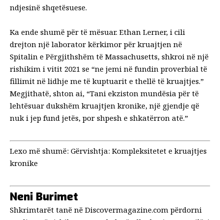
ndjesinë shqetësuese.
Ka ende shumë për të mësuar. Ethan Lerner, i cili
drejton një laborator kërkimor për kruajtjen në
Spitalin e Përgjithshëm të Massachusetts, shkroi në
një
rishikim i vitit 2021
se “ne jemi në fundin proverbial të
fillimit në lidhje me të kuptuarit e thellë të kruajtjes.”
Megjithatë, shton ai, “Tani ekziston mundësia për të
lehtësuar dukshëm kruajtjen kronike, një gjendje që
nuk i jep fund jetës, por shpesh e shkatërron atë.”
Lexo më shumë:
Gërvishtja: Kompleksitetet e kruajtjes
kronike
Neni
Burimet
Shkrimtarët tanë në
Discovermagazine.com
përdorni