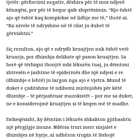
tjetër: përforcimi negativ, dëshira për të mos ndjerë
kënaqësi, por për të hequr qafe shqetësimin. “Kjo është
ajo që është kaq komplekse në lidhje me të,” thotë ai.
“Ka nivele të ndryshme në të cilat ju duhet të
gërvishtni.”
Siç rezulton, ajo që e ndrydh kruajtjen nuk është vetë
kruarja, por dhimbja delikate që pason kruajtjen. Sa
herë që tërhiqni thonjtë mbi lëkurën tuaj, ju dëmtoni
shtresën e jashtme të epidermës dhe një ndjesi e re
(dhimbje e lehtë) ju largon nga ajo e vjetra. Mund të
duket e çuditshme të ndihemi mirënjohës për këtë
dhimbje – të përjashtuar mazokistët – por me sa duket,
ne e konsiderojmë kruajtjen si të keqen më të madhe.
Fatkeqësisht, ky dëmtim i lëkurës shkakton gjithashtu
një përgjigje imune. Ndërsa truri merr sinjalet e
dhimbjes në hyrje, ai udhëzon trupin të lëshojë