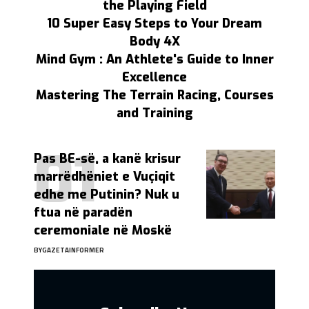
the Playing Field
10 Super Easy Steps to Your Dream
Body 4X
Mind Gym : An Athlete's Guide to Inner
Excellence
Mastering The Terrain Racing, Courses
and Training
Pas BE-së, a kanë krisur
marrëdhëniet e Vuçiqit
edhe me Putinin? Nuk u
ftua në paradën
ceremoniale në Moskë
BY
GAZETAINFORMER