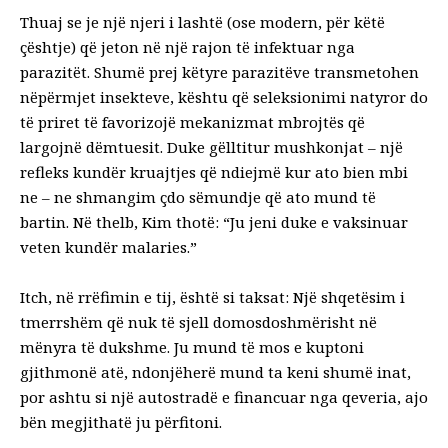
Thuaj se je një njeri i lashtë (ose modern, për këtë
çështje) që jeton në një rajon të infektuar nga
parazitët. Shumë prej këtyre parazitëve transmetohen
nëpërmjet insekteve, kështu që seleksionimi natyror do
të priret të favorizojë mekanizmat mbrojtës që
largojnë dëmtuesit. Duke gëlltitur mushkonjat – një
refleks kundër kruajtjes që ndiejmë kur ato bien mbi
ne – ne shmangim çdo sëmundje që ato mund të
bartin. Në thelb, Kim thotë: “Ju jeni duke e vaksinuar
veten kundër malaries.”
Itch, në rrëfimin e tij, është si taksat: Një shqetësim i
tmerrshëm që nuk të sjell domosdoshmërisht në
mënyra të dukshme. Ju mund të mos e kuptoni
gjithmonë atë, ndonjëherë mund ta keni shumë inat,
por ashtu si një autostradë e financuar nga qeveria, ajo
bën
megjithatë ju përfitoni.