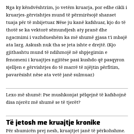
Nga ky këndvështrim, jo ​​vetëm kruarja, por edhe cikli i
kruarjes-gërvishtjes mund të përmirësojë shanset
tuaja për të mbijetuar. Nëse ju kanë kafshuar, kjo do të
thotë se ka vektorë sëmundjesh aty pranë dhe
ngacmimi i vazhdueshëm ka më shumë gjasa t'i mbajë
ata larg. Askush nuk tha se jeta ishte e drejtë. (Kjo
gjithashtu mund të ndihmojë në shpjegimin e
fenomeni i kruajtjes ngjitëse
pasi kushdo që pasqyron
sjelljen e gërvishtjes do të marrë të njëjtin përfitim,
pavarësisht nëse ata vetë janë sulmuar.)
Lexo më shumë:
Pse mushkonjat pëlqejnë të kafshojnë
disa njerëz më shumë se të tjerët?
Të jetosh me kruajtje kronike
Për shumicën prej nesh, kruajtjet janë të përkohshme.