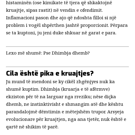
histaminën (ose kimikate të tjera që shkaktojnë
kruajtje, sipas rastit) në vendin e ofendimit.
Inflamacioni pason dhe ajo që ndoshta filloi si një
problem i vogël shpërthen jashtë proporcionit. Përpara
se ta kuptoni, ju jeni duke shkuar në garat e para.
Lexo më shumë:
Pse Dhimbja dhemb?
Cila është pika e kruajtjes?
Ju mund të mendoni se ky cikël zhgënjyes nuk ka
shumë kuptim. Dhimbja (kruarja e të afërmve)
ekziston për të na larguar nga rreziku; nëse diçka
dhemb, ne instinktivisht e shmangim atë dhe kështu
parandalojmë dëmtimin e mëtejshëm trupor. Arsyeja
evolucionare për kruajtjen, nga ana tjetër, nuk është e
qartë në shikim të parë.