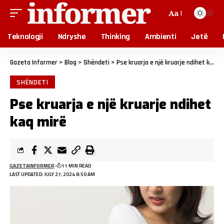
Aa
Teknologji
Ndryshe
Thinking
Ambienti
Jetë
Gazeta Informer
>
Blog
>
Shëndeti
>
Pse kruarja e një kruarje ndihet kaq mirë
SHËNDETI
Pse kruarja e një kruarje ndihet
kaq mirë
GAZETAINFORMER
11 MIN READ
LAST UPDATED: JULY 27, 2024 8:50 AM