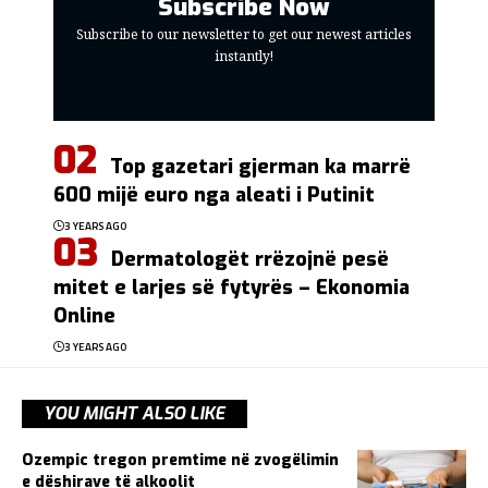
Subscribe Now
Subscribe to our newsletter to get our newest articles
instantly!
Top gazetari gjerman ka marrë
600 mijë euro nga aleati i Putinit
3 YEARS AGO
Dermatologët rrëzojnë pesë
mitet e larjes së fytyrës – Ekonomia
Online
3 YEARS AGO
YOU MIGHT ALSO LIKE
Ozempic tregon premtime në zvogëlimin
e dëshirave të alkoolit