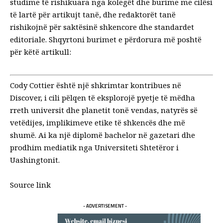
studime të rishikuara nga kolegët dhe burime me cilësi
të lartë për artikujt tanë, dhe redaktorët tanë
rishikojnë për saktësinë shkencore dhe standardet
editoriale. Shqyrtoni burimet e përdorura më poshtë
për këtë artikull:
Cody Cottier është një shkrimtar kontribues në
Discover, i cili pëlqen të eksplorojë pyetje të mëdha
rreth universit dhe planetit tonë vendas, natyrës së
vetëdijes, implikimeve etike të shkencës dhe më
shumë. Ai ka një diplomë bachelor në gazetari dhe
prodhim mediatik nga Universiteti Shtetëror i
Uashingtonit.
Source link
- ADVERTISEMENT -