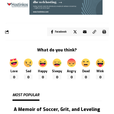
Facebook
What do you think?
Love
Sad
Happy
Sleepy
Angry
Dead
Wink
0
0
0
0
0
0
0
MOST POPULAR
A Memoir of Soccer, Grit, and Leveling