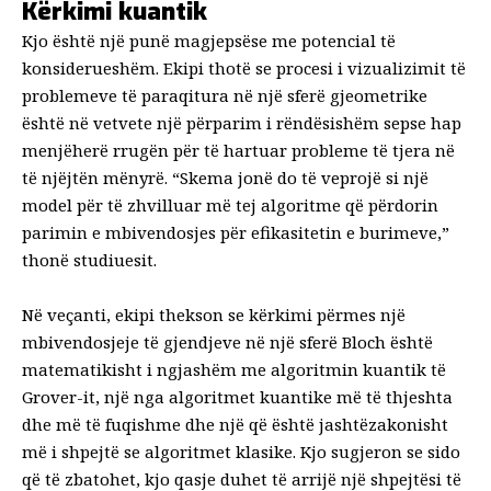
Kërkimi kuantik
Kjo është një punë magjepsëse me potencial të
konsiderueshëm. Ekipi thotë se procesi i vizualizimit të
problemeve të paraqitura në një sferë gjeometrike
është në vetvete një përparim i rëndësishëm sepse hap
menjëherë rrugën për të hartuar probleme të tjera në
të njëjtën mënyrë. “Skema jonë do të veprojë si një
model për të zhvilluar më tej algoritme që përdorin
parimin e mbivendosjes për efikasitetin e burimeve,”
thonë studiuesit.
Në veçanti, ekipi thekson se kërkimi përmes një
mbivendosjeje të gjendjeve në një sferë Bloch është
matematikisht i ngjashëm me algoritmin kuantik të
Grover-it, një nga algoritmet kuantike më të thjeshta
dhe më të fuqishme dhe një që është jashtëzakonisht
më i shpejtë se algoritmet klasike. Kjo sugjeron se sido
që të zbatohet, kjo qasje duhet të arrijë një shpejtësi të