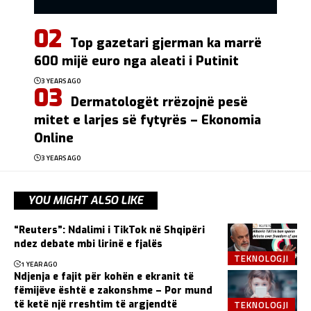
Top gazetari gjerman ka marrë
600 mijë euro nga aleati i Putinit
3 YEARS AGO
Dermatologët rrëzojnë pesë
mitet e larjes së fytyrës – Ekonomia
Online
3 YEARS AGO
YOU MIGHT ALSO LIKE
“Reuters”: Ndalimi i TikTok në Shqipëri
ndez debate mbi lirinë e fjalës
TEKNOLOGJI
1 YEAR AGO
Ndjenja e fajit për kohën e ekranit të
fëmijëve është e zakonshme – Por mund
TEKNOLOGJI
të ketë një rreshtim të argjendtë