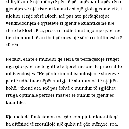
shfrytëzojnë një mënyrë për të përfaqësuar hapësirën e
gjendjes së një sistemi kuantik si një glob gjeometrik, i
njohur si një sferë Bloch. Më pas ato përfaqësojnë
vendndodhjen e qyteteve si gjendje kuantike në një
sferë të Bloch. Pra, procesi i udhëtimit nga një qytet në
tjetrin mund të arrihet përmes një sërë rrotullimesh të
sferës.
Në fakt, është e mundur që sfera të përfaqësojë rrugët
nga çdo qytet në të gjithë të tjerët me anë të procesit të
mbivendosjes. “Ne përdorim mbivendosjen e shteteve
për të udhëtuar nëpër shtigje të shumta në të njëjtën
kohë,” thonë ata. Më pas është e mundur të zgjidhet
rruga optimale përmes matjes së duhur të gjendjes
kuantike.
Kjo metodë funksionon me çdo kompjuter kuantik që
ka aftësinë të rrotullojë një qubit në çdo mënyrë. Pra,