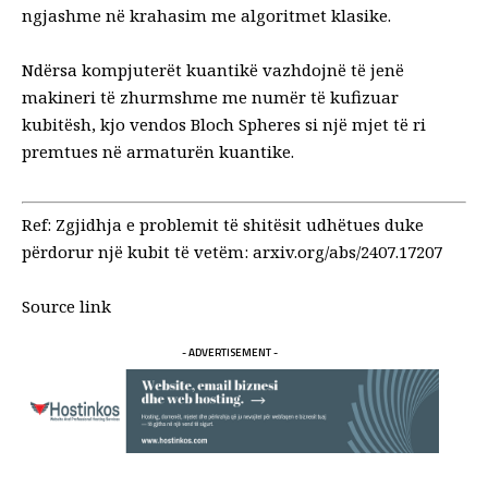
ngjashme në krahasim me algoritmet klasike.
Ndërsa kompjuterët kuantikë vazhdojnë të jenë
makineri të zhurmshme me numër të kufizuar
kubitësh, kjo vendos Bloch Spheres si një mjet të ri
premtues në armaturën kuantike.
Ref: Zgjidhja e problemit të shitësit udhëtues duke
përdorur një kubit të vetëm:
arxiv.org/abs/2407.17207
Source link
- ADVERTISEMENT -