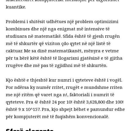
kuantike.
Problemi i shitësit udhëtues një problem optimizimi
kombinues dhe një nga enigmat më intensive të
studiuara në matematikë. Sfida është të gjesh rrugën
më të shkurtër që viziton çdo qytet në një listë të
caktuar. Me sa dinë matematikanët, mënyra e vetme
për ta bërë këtë është të llogarisni gjatësinë e të gjitha
rrugëve dhe më pas të zgjidhni më të shkurtën.
Kjo është e thjeshtë kur numri i qyteteve është i vogël.
Por ndërsa ky numër rritet, rrugët e mundshme rriten
me një ritëm që varet nga n!, faktoriali i numrit të
qyteteve. Pra 4! është 24 por 10! është 3,628,800 dhe 100!
është 9 x 10^157. Pra, kjo shpejt bëhet e pamundur edhe
për kompjuterët më të fuqishëm konvencionalë.