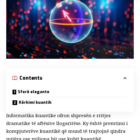
Contents
Sferë elegante
Kërkimi kuantik
Informatika kuantike ofron shpresën e rritjes
dramatike të aftësive llogaritëse. Ky është premtimi i
kompjuterëve kuantikë që mund të trajtojnë qindra
mijëra ose miliona bit ose kubit kuantikë.