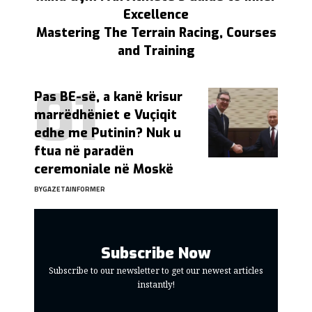
Excellence
Mastering The Terrain Racing, Courses
and Training
Pas BE-së, a kanë krisur
marrëdhëniet e Vuçiqit
edhe me Putinin? Nuk u
ftua në paradën
ceremoniale në Moskë
BY
GAZETAINFORMER
Subscribe Now
Subscribe to our newsletter to get our newest articles
instantly!