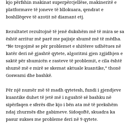
kjo përfshin makinat superpërcjellëse, makineritë e
platformave të joneve të bllokuara, qendrat e
boshllëqeve të azotit në diamant etj.
Rezultatet rezultojnë të jenë dukshëm më të mira se sa
është arritur më parë me pajisje shumë më të mëdha.
“Ne tregojmë se për problemet e shitësve udhëtues në
katër deri në gjashtë qytete, algoritmi gjen zgjidhjen e
saktë për shumicën e rasteve të problemit, e cila është
shumë më e mirë se skemat aktuale kuantike,” thonë
Goswami dhe bashkë.
Për një numër më të madh qytetesh, fundi i gjendjeve
kuantike duhet të jetë më i ngushtë së bashku në
sipërfaqen e sferës dhe kjo i bën ata më të prekshëm
ndaj zhurmës dhe gabimeve. Sidoqoftë, skuadra ka
pasur sukses me probleme deri në 9 qytete.