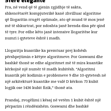
Sferë elegante
Pra, në vend që të gjenin zgjidhje të sakta,
shkencëtarët kompjuterikë kanë zhvilluar algoritme
që llogaritin rrugët optimale, ato që mund të mos jenë
më të shkurtrat, por ndoshta janë brenda disa për qind
të tyre. Por edhe këto janë intensive llogaritëse kur
numri i qyteteve është i madh.
Llogaritja kuantike ka premtuar prej kohësh
përshpejtimin e këtyre algoritmeve. Por Goswami dhe
bashkë thonë se edhe algoritmet më të mira kuantike
kërkojnë një numër të madh kubitësh. “Algoritmi
kuantik për kodimin e problemeve 9 dhe 10-qytetesh në
një arkitekturë kuantike me valë D kërkon 73 kubit
logjik ose 5436 kubit fizik,” thonë ata.
Prandaj, zvogëlimi i kësaj në vetëm 1 kubit është një
përparim i rëndësishëm. Goswami dhe bashkë