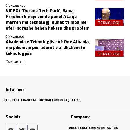
2 YEARS AGO
VIDEO/ ‘Durana Tech Park’, Rama:
Krijohen 5 mijë vende pune! Ata që
TEKNOLOGJI
merren me teknologji duhet t’i mbajmë
afër, ndryshe bëhen hakera dhe problem
1 YEAR AGO
Akademia e Teknologjisë në One Albania,
një pikënisje për liderët e ardhshëm të
TEKNOLOGJI
teknologjisë
2 YEARS AGO
Informer
BASKETBALL
BASEBALL
FOOTBALL
HOCKEY
AQUATICS
Socials
Company
ABOUT US
CHILDREN
CONTACT US