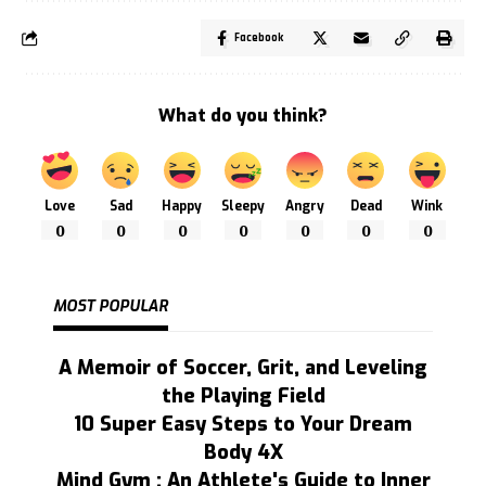
Facebook
What do you think?
Love
Sad
Happy
Sleepy
Angry
Dead
Wink
0
0
0
0
0
0
0
MOST POPULAR
A Memoir of Soccer, Grit, and Leveling
the Playing Field
10 Super Easy Steps to Your Dream
Body 4X
Mind Gym : An Athlete's Guide to Inner