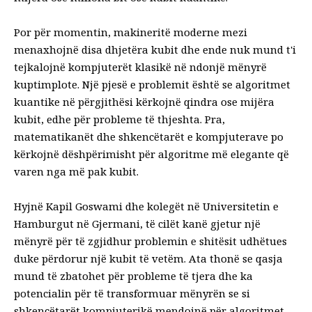
Por për momentin, makineritë moderne mezi
menaxhojnë disa dhjetëra kubit dhe ende nuk mund t'i
tejkalojnë kompjuterët klasikë në ndonjë mënyrë
kuptimplote. Një pjesë e problemit është se algoritmet
kuantike në përgjithësi kërkojnë qindra ose mijëra
kubit, edhe për probleme të thjeshta. Pra,
matematikanët dhe shkencëtarët e kompjuterave po
kërkojnë dëshpërimisht për algoritme më elegante që
varen nga më pak kubit.
Hyjnë Kapil Goswami dhe kolegët në Universitetin e
Hamburgut në Gjermani, të cilët kanë gjetur një
mënyrë për të zgjidhur problemin e shitësit udhëtues
duke përdorur një kubit të vetëm. Ata thonë se qasja
mund të zbatohet për probleme të tjera dhe ka
potencialin për të transformuar mënyrën se si
shkencëtarët kompjuterikë mendojnë për algoritmet