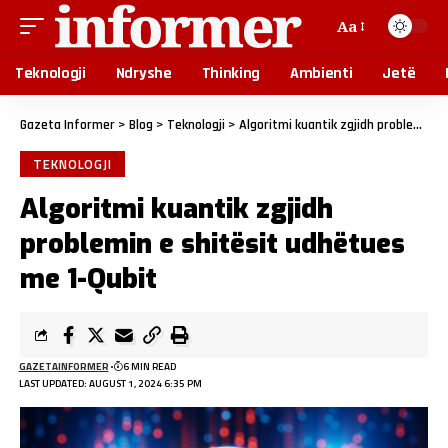
Aa
Teknologji
Ndryshe
Thinking
Ambienti
Jetë
Gazeta Informer
>
Blog
>
Teknologji
>
Algoritmi kuantik zgjidh problemin e shitësit udhëtues me 1-Qubit
TEKNOLOGJI
Algoritmi kuantik zgjidh
problemin e shitësit udhëtues
me 1-Qubit
GAZETAINFORMER
6 MIN READ
LAST UPDATED: AUGUST 1, 2024 6:35 PM