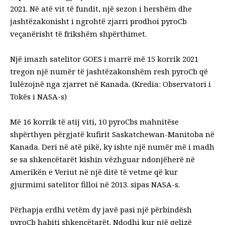
2021. Në atë vit të fundit, një sezon i hershëm dhe
jashtëzakonisht i ngrohtë zjarri prodhoi pyroCb
veçanërisht të frikshëm shpërthimet.
Një imazh satelitor GOES i marrë më 15 korrik 2021
tregon një numër të jashtëzakonshëm resh pyroCb që
lulëzojnë nga zjarret në Kanada. (Kredia: Observatori i
Tokës i NASA-s)
Më 16 korrik të atij viti, 10 pyroCbs mahnitëse
shpërthyen përgjatë kufirit Saskatchewan-Manitoba në
Kanada. Deri në atë pikë, ky ishte një numër më i madh
se sa shkencëtarët kishin vëzhguar ndonjëherë në
Amerikën e Veriut në një ditë të vetme që kur
gjurmimi satelitor filloi në 2013.
sipas NASA-s
.
Përhapja erdhi vetëm dy javë pasi një përbindësh
pyroCb habiti shkencëtarët. Ndodhi kur një qelizë