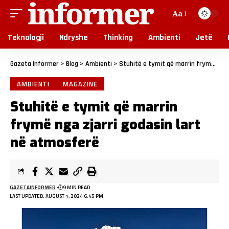
Aa
Teknologji
Ndryshe
Thinking
Ambienti
Jetë
Gazeta Informer
>
Blog
>
Ambienti
>
Stuhitë e tymit që marrin frymë nga zjarri godasin lart në atmosferë
AMBIENTI
MAGAZINE
Stuhitë e tymit që marrin
frymë nga zjarri godasin lart
në atmosferë
GAZETAINFORMER
9 MIN READ
LAST UPDATED: AUGUST 1, 2024 6:45 PM