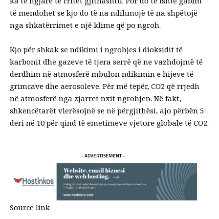
ka të ngjarë të rritet gjithashtu. Por do të ishte gabim
të mendohet se kjo do të na ndihmojë të na shpëtojë
nga shkatërrimet e një klime që po ngroh.
Kjo për shkak se ndikimi i ngrohjes i dioksidit të
karbonit dhe gazeve të tjera serrë që ne vazhdojmë të
derdhim në atmosferë mbulon ndikimin e hijeve të
grimcave dhe aerosoleve. Për më tepër, CO2 që rrjedh
në atmosferë nga zjarret nxit ngrohjen. Në fakt,
shkencëtarët vlerësojnë se në përgjithësi, ajo përbën
5
deri në 10 për qind
të emetimeve vjetore globale të CO2.
- ADVERTISEMENT -
Source link