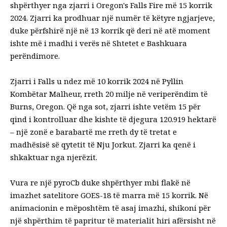
shpërthyer nga zjarri i Oregon's Falls Fire më 15 korrik
2024. Zjarri ka prodhuar një numër të këtyre ngjarjeve,
duke përfshirë një në 13 korrik që deri në atë moment
ishte
më i madhi i verës
në Shtetet e Bashkuara
perëndimore.
Zjarri i Falls u ndez më 10 korrik 2024 në Pyllin
Kombëtar Malheur, rreth 20 milje në veriperëndim të
Burns, Oregon. Që nga sot, zjarri ishte vetëm 15 për
qind i kontrolluar dhe kishte
të djegura 120.919 hektarë
– një zonë e barabartë me rreth dy të tretat e
madhësisë së qytetit të Nju Jorkut. Zjarri ka qenë i
shkaktuar nga njerëzit.
Vura re një pyroCb duke shpërthyer mbi flakë në
imazhet satelitore GOES-18 të marra më 15 korrik. Në
animacionin e mëposhtëm të asaj imazhi, shikoni për
një shpërthim të papritur të materialit hiri afërsisht në