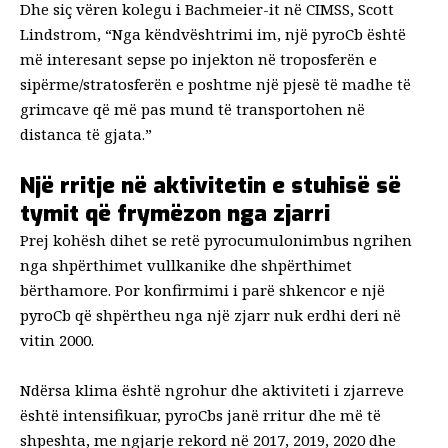
Dhe siç vëren kolegu i Bachmeier-it në CIMSS, Scott
Lindstrom, “Nga këndvështrimi im, një pyroCb është
më interesant sepse po injekton në troposferën e
sipërme/stratosferën e poshtme një pjesë të madhe të
grimcave që më pas mund të transportohen në
distanca të gjata.”
Një rritje në aktivitetin e stuhisë së
tymit që frymëzon nga zjarri
Prej kohësh dihet se retë pyrocumulonimbus ngrihen
nga shpërthimet vullkanike dhe shpërthimet
bërthamore. Por
konfirmimi i parë shkencor
e një
pyroCb që shpërtheu nga një zjarr nuk erdhi deri në
vitin 2000.
Ndërsa klima është ngrohur dhe aktiviteti i zjarreve
është intensifikuar, pyroCbs janë rritur dhe më të
shpeshta, me ngjarje rekord në 2017, 2019, 2020 dhe