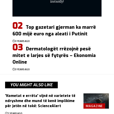
instantly!
Top gazetari gjerman ka marrë
600 mijë euro nga aleati i Putinit
3 YEARS AGO
Dermatologët rrëzojnë pesë
mitet e larjes së fytyrës – Ekonomia
Online
3 YEARS AGO
YOU MIGHT ALSO LIKE
'Kometat e errëta' vijnë në varietete të
ndryshme dhe mund të kenë implikime
MAGAZINE
për jetën në tokë: ScienceAlert
2 YEARS AGO