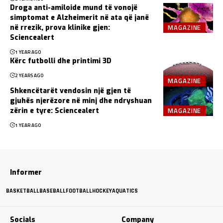
Droga anti-amiloide mund të vonojë
simptomat e Alzheimerit në ata që janë
MAGAZINE
në rrezik, prova klinike gjen:
Sciencealert
1 YEAR AGO
Kërc futbolli dhe printimi 3D
2 YEARS AGO
MAGAZINE
Shkencëtarët vendosin një gjen të
gjuhës njerëzore në minj dhe ndryshuan
MAGAZINE
zërin e tyre: Sciencealert
1 YEAR AGO
Informer
BASKETBALL
BASEBALL
FOOTBALL
HOCKEY
AQUATICS
Socials
Company