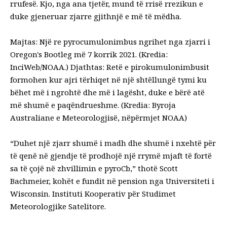
rrufesë. Kjo, nga ana tjetër, mund të rrisë rrezikun e
duke gjeneruar zjarre gjithnjë e më të mëdha
.
Majtas: Një re pyrocumulonimbus ngrihet nga zjarri i
Oregon's Bootleg më 7 korrik 2021. (Kredia:
InciWeb/NOAA.) Djathtas: Retë e pirokumulonimbusit
formohen kur ajri tërhiqet në një shtëllungë tymi ku
bëhet më i ngrohtë dhe më i lagësht, duke e bërë atë
më shumë e paqëndrueshme. (Kredia: Byroja
Australiane e Meteorologjisë, nëpërmjet NOAA)
“Duhet një zjarr shumë i madh dhe shumë i nxehtë për
të qenë në gjendje të prodhojë një rrymë mjaft të fortë
sa të çojë në zhvillimin e pyroCb,” thotë Scott
Bachmeier, kohët e fundit në pension nga Universiteti i
Wisconsin.
Instituti Kooperativ për Studimet
Meteorologjike Satelitore
.