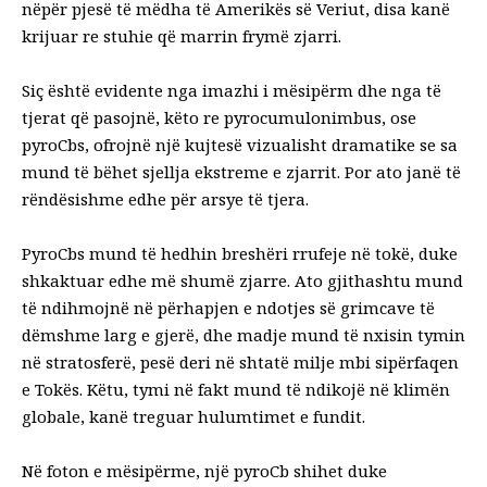
nëpër pjesë të mëdha të Amerikës së Veriut, disa kanë
krijuar re stuhie që marrin frymë zjarri.
Siç është evidente nga imazhi i mësipërm dhe nga të
tjerat që pasojnë, këto re pyrocumulonimbus, ose
pyroCbs, ofrojnë një kujtesë vizualisht dramatike se sa
mund të bëhet sjellja ekstreme e zjarrit. Por ato janë të
rëndësishme edhe për arsye të tjera.
PyroCbs mund të hedhin breshëri rrufeje në tokë, duke
shkaktuar edhe më shumë zjarre. Ato gjithashtu mund
të ndihmojnë në përhapjen e ndotjes së grimcave të
dëmshme larg e gjerë, dhe madje mund të nxisin tymin
në stratosferë, pesë deri në shtatë milje mbi sipërfaqen
e Tokës. Këtu, tymi në fakt mund të ndikojë në klimën
globale, kanë treguar hulumtimet e fundit.
Në foton e mësipërme, një pyroCb shihet duke