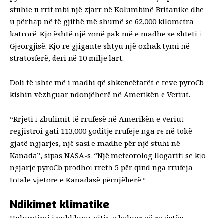
stuhie u rrit mbi një zjarr në Kolumbinë Britanike dhe
u përhap në të gjithë
më shumë se 62,000 kilometra
katrorë
. Kjo është një zonë pak më e madhe se shteti i
Gjeorgjisë. Kjo re gjigante shtyu një oxhak tymi në
stratosferë, deri në 10 milje lart.
Doli të ishte më i madhi që shkencëtarët e reve pyroCb
kishin vëzhguar ndonjëherë në Amerikën e Veriut.
“Rrjeti i zbulimit të rrufesë në Amerikën e Veriut
regjistroi gati
113,000
goditje rrufeje nga re në tokë
gjatë ngjarjes, një sasi e madhe për një stuhi në
Kanada”, sipas NASA-s. “Një meteorolog llogariti se kjo
ngjarje pyroCb prodhoi rreth
5 për qind
nga rrufeja
totale vjetore e Kanadasë përnjëherë.”
Ndikimet klimatike
Hulumtimi i publikuar vitin e kaluar
në revistën