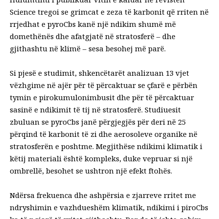
Science
tregoi se grimcat e zeza të karbonit që rriten në
rrjedhat e pyroCbs kanë një ndikim shumë më
domethënës dhe afatgjatë në stratosferë – dhe
gjithashtu në klimë – sesa besohej më parë.
Si pjesë e studimit, shkencëtarët analizuan 13 vjet
vëzhgime në ajër për të përcaktuar se çfarë e përbën
tymin e pirokumulonimbusit dhe për të përcaktuar
sasinë e ndikimit të tij në stratosferë. Studiuesit
zbuluan se pyroCbs janë përgjegjës për deri në 25
përqind të karbonit të zi dhe aerosoleve organike në
stratosferën e poshtme. Megjithëse ndikimi klimatik i
këtij materiali është kompleks, duke vepruar si një
ombrellë, besohet se ushtron një efekt ftohës.
Ndërsa frekuenca dhe ashpërsia e zjarreve rritet me
ndryshimin e vazhdueshëm klimatik, ndikimi i piroCbs