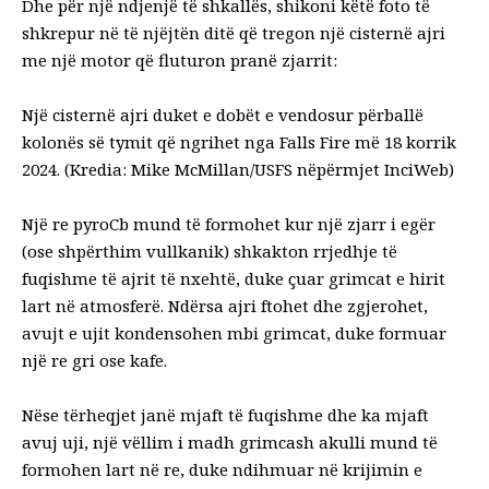
Dhe për një ndjenjë të shkallës, shikoni këtë foto të
shkrepur në të njëjtën ditë që tregon një cisternë ajri
me një motor që fluturon pranë zjarrit:
Një cisternë ajri duket e dobët e vendosur përballë
kolonës së tymit që ngrihet nga Falls Fire më 18 korrik
2024. (Kredia: Mike McMillan/USFS nëpërmjet InciWeb)
Një re pyroCb mund të formohet kur një zjarr i egër
(ose shpërthim vullkanik) shkakton rrjedhje të
fuqishme të ajrit të nxehtë, duke çuar grimcat e hirit
lart në atmosferë. Ndërsa ajri ftohet dhe zgjerohet,
avujt e ujit kondensohen mbi grimcat, duke formuar
një re gri ose kafe.
Nëse tërheqjet janë mjaft të fuqishme dhe ka mjaft
avuj uji, një vëllim i madh grimcash akulli mund të
formohen lart në re, duke ndihmuar në krijimin e