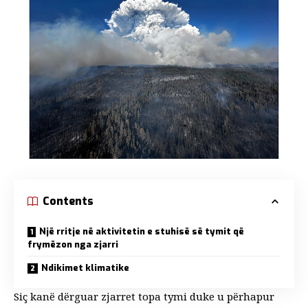
Contents
Një rritje në aktivitetin e stuhisë së tymit që
frymëzon nga zjarri
Ndikimet klimatike
Siç kanë dërguar zjarret
topa tymi
duke u përhapur