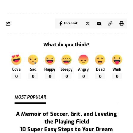
Facebook
What do you think?
Love
Sad
Happy
Sleepy
Angry
Dead
Wink
0
0
0
0
0
0
0
MOST POPULAR
A Memoir of Soccer, Grit, and Leveling
the Playing Field
10 Super Easy Steps to Your Dream