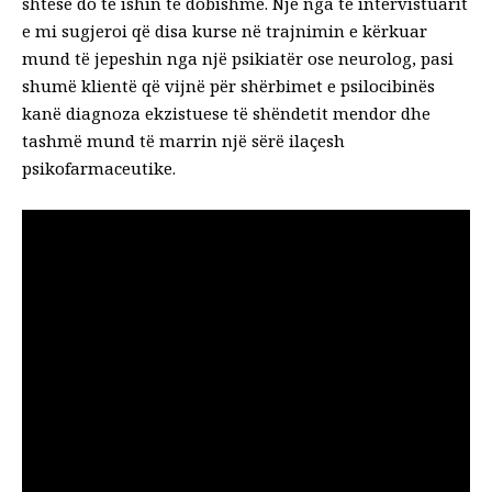
shtesë do të ishin të dobishme. Një nga të intervistuarit
e mi sugjeroi që disa kurse në trajnimin e kërkuar
mund të jepeshin nga një psikiatër ose neurolog, pasi
shumë klientë që vijnë për shërbimet e psilocibinës
kanë diagnoza ekzistuese të shëndetit mendor dhe
tashmë mund të marrin një sërë ilaçesh
psikofarmaceutike.