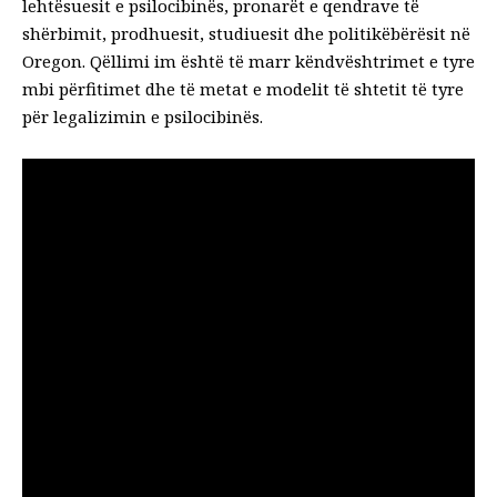
lehtësuesit e psilocibinës, pronarët e qendrave të
shërbimit, prodhuesit, studiuesit dhe politikëbërësit në
Oregon. Qëllimi im është të marr këndvështrimet e tyre
mbi përfitimet dhe të metat e modelit të shtetit të tyre
për legalizimin e psilocibinës.