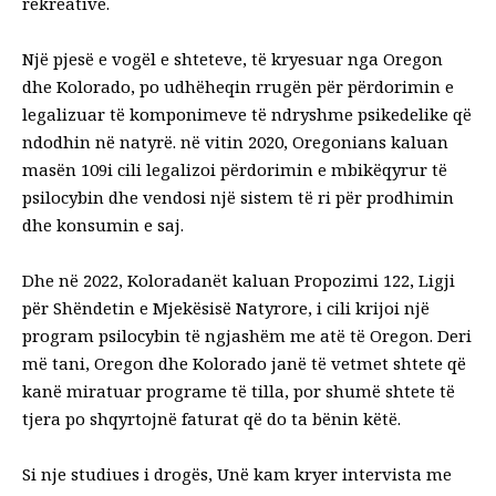
rekreative
.
Një pjesë e vogël e shteteve, të kryesuar nga Oregon
dhe Kolorado, po udhëheqin rrugën për përdorimin e
legalizuar të komponimeve të ndryshme psikedelike që
ndodhin në natyrë. në vitin 2020,
Oregonians kaluan
masën 109
i cili legalizoi përdorimin e mbikëqyrur të
psilocybin dhe vendosi një sistem të ri për prodhimin
dhe konsumin e saj.
Dhe në 2022, Koloradanët kaluan
Propozimi 122, Ligji
për Shëndetin e Mjekësisë Natyrore
, i cili krijoi një
program psilocybin të ngjashëm me atë të Oregon. Deri
më tani, Oregon dhe Kolorado janë të vetmet shtete që
kanë miratuar programe të tilla, por shumë shtete të
tjera po shqyrtojnë faturat që do ta bënin këtë.
Si nje
studiues i drogës
, Unë kam kryer intervista me