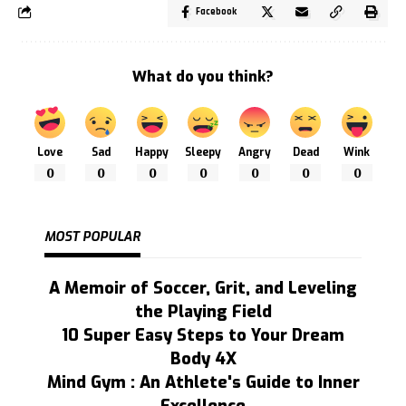
Facebook
What do you think?
Love
Sad
Happy
Sleepy
Angry
Dead
Wink
0
0
0
0
0
0
0
MOST POPULAR
A Memoir of Soccer, Grit, and Leveling
the Playing Field
10 Super Easy Steps to Your Dream
Body 4X
Mind Gym : An Athlete's Guide to Inner
Excellence