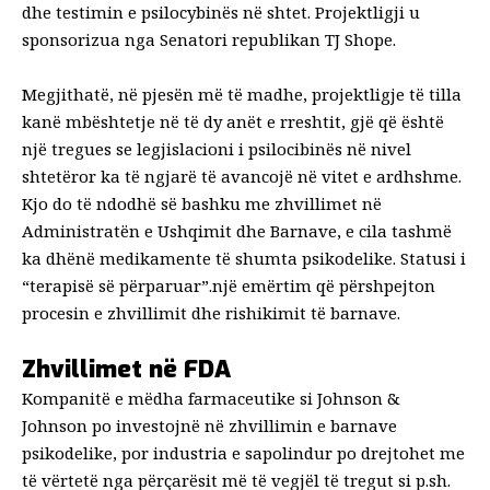
dhe testimin e psilocybinës në shtet. Projektligji u
sponsorizua nga
Senatori republikan TJ Shope
.
Megjithatë, në pjesën më të madhe, projektligje të tilla
kanë mbështetje në të dy anët e rreshtit, gjë që është
një tregues se legjislacioni i psilocibinës në nivel
shtetëror ka të ngjarë të avancojë në vitet e ardhshme.
Kjo do të ndodhë së bashku me zhvillimet në
Administratën e Ushqimit dhe Barnave, e cila tashmë
ka dhënë medikamente të shumta psikodelike.
Statusi i
“terapisë së përparuar”.
një emërtim që përshpejton
procesin e zhvillimit dhe rishikimit të barnave.
Zhvillimet në FDA
Kompanitë e mëdha farmaceutike si
Johnson &
Johnson
po investojnë në zhvillimin e barnave
psikodelike, por industria e sapolindur po drejtohet me
të vërtetë nga përçarësit më të vegjël të tregut si p.sh.