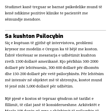
Studimet kanë treguar se barnat psikedelike mund të
kenë ndikime pozitive klinike te pacientët me
sëmundje mendore.
Sa kushton Psilocybin
Siç e kuptuan të gjithë që intervistova, problemi
kryesor me modelin e Oregon ka të bëjë me koston.
Është vlerësuar se mesatarja e udhëtimit
kushton
rreth 1500 dollarë amerikanë
. Kjo përfshin 500-2000
dollarë për lehtësuesin, 300-600 dollarë për dhomën
dhe 150-200 dollarë për vetë psilocybinën. Për lehtësim
më intensiv në objektet më të shtrenjta, kostot mund
të jenë mbi 5,000 dollarë për udhëtim.
Një pjesë e kostos së tepruar qëndron në tarifat e
fillimit, të cilat janë të konsiderueshme. Arkitektët e
Masës 109 donin që zyra e shërbimit të psilocybin të