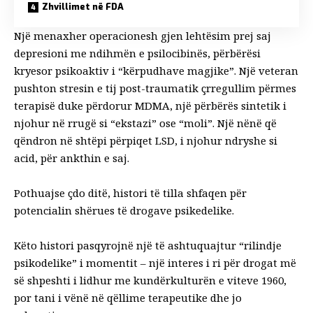
Zhvillimet në FDA
Një menaxher operacionesh gjen
lehtësim prej saj
depresioni
me ndihmën e psilocibinës, përbërësi
kryesor psikoaktiv i “kërpudhave magjike”. Një veteran
pushton
stresin e tij post-traumatik
çrregullim
përmes
terapisë duke përdorur MDMA, një përbërës sintetik i
njohur në rrugë si “ekstazi” ose “moli”. Një nënë që
qëndron në shtëpi përpiqet
LSD, i njohur ndryshe si
acid, për ankthin e saj
.
Pothuajse çdo ditë, histori të tilla shfaqen për
potencialin shërues të drogave psikedelike.
Këto histori pasqyrojnë një të ashtuquajtur “
rilindje
psikodelike
” i momentit – një interes i ri për drogat më
së shpeshti i lidhur me kundërkulturën e viteve 1960,
por tani i vënë në
qëllime terapeutike dhe jo