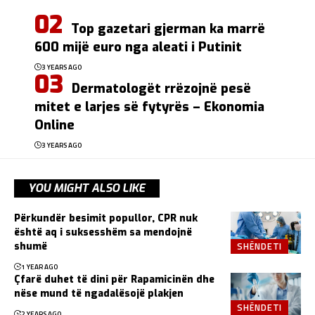
Top gazetari gjerman ka marrë
600 mijë euro nga aleati i Putinit
3 YEARS AGO
Dermatologët rrëzojnë pesë
mitet e larjes së fytyrës – Ekonomia
Online
3 YEARS AGO
YOU MIGHT ALSO LIKE
Përkundër besimit popullor, CPR nuk
është aq i suksesshëm sa mendojnë
SHËNDETI
shumë
1 YEAR AGO
Çfarë duhet të dini për Rapamicinën dhe
nëse mund të ngadalësojë plakjen
SHËNDETI
2 YEARS AGO