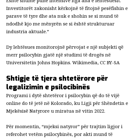
Është shumë punë intensive nga ana e lehtësuesit.
Investitorët zakonisht kërkojnë të fitojnë pesëfishin e
parave të tyre dhe ata nuk e shohin se si mund të
ndodhë kjo me mënyrën se si është strukturuar
industria aktuale.”
Dy lehtësues monitorojnë përvojat e një subjekti që
merr psilocybin gjatë një studimi të drogës në
Universitetin Johns Hopkins. Wikimedia, CC BY-SA
Shtigje të tjera shtetërore për
legalizimin e psilocibinës
Programi i dytë shtetëror i psilocybin që do të vijë
online do të jetë në Kolorado, ku
Ligji për Shëndetin e
Mjekësisë Natyrore
u miratua në vitin 2022.
Për momentin, “mjeksi natyror” për trajtim ligjor i
referohet vetëm psilocybinës, por akti mund të