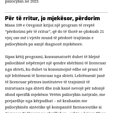
psilocybin në 2023.
Për të rritur, jo mjekësor, përdorim
Masa 109 e Oregonit krijoi një program të rreptë
“përdorimi për të rritur”, që do të thotë se çdokush 21
vjeç ose më i vjetër mund të përdorë trajtimin e
psilocybinës
pa asnjë diagnozë mjekësore
.
Sipas këtij programi, konsumatorët duhet të blejnë
psilocibinë nëpërmjet një qendre shërbimi të licencuar
nga shteti, ku duhet ta konsumojnë edhe në prani të
një lehtësuesi të licencuar nga shteti. Lehtësuesit janë
të licencuar përmes instituteve të trajnimit të
miratuara nga shteti dhe nuk kanë nevojë për ndonjë
sfond specifik mjekësor. Vetëm psilocybin natyrale, me
prejardhje nga kërpudhat – në krahasim me
psilocybinën sintetike që
kompanitë farmaceutike si