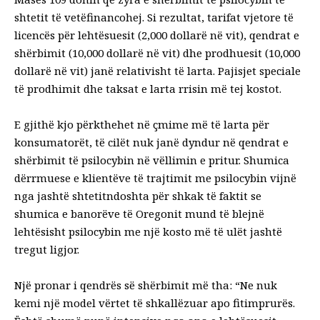
shtetit të vetëfinancohej. Si rezultat, tarifat vjetore të
licencës për lehtësuesit (2,000 dollarë në vit), qendrat e
shërbimit (10,000 dollarë në vit) dhe prodhuesit (10,000
dollarë në vit) janë relativisht të larta. Pajisjet speciale
të prodhimit dhe taksat e larta rrisin më tej kostot.
E gjithë kjo përkthehet në çmime më të larta për
konsumatorët, të cilët
nuk janë dyndur në qendrat e
shërbimit të psilocybin
në vëllimin e pritur. Shumica
dërrmuese e klientëve të trajtimit me psilocybin vijnë
nga
jashtë shtetit
ndoshta për shkak të faktit se
shumica e banorëve të Oregonit mund të blejnë
lehtësisht psilocybin me një kosto më të ulët jashtë
tregut ligjor.
Një pronar i qendrës së shërbimit më tha: “Ne nuk
kemi një model vërtet të shkallëzuar apo fitimprurës.