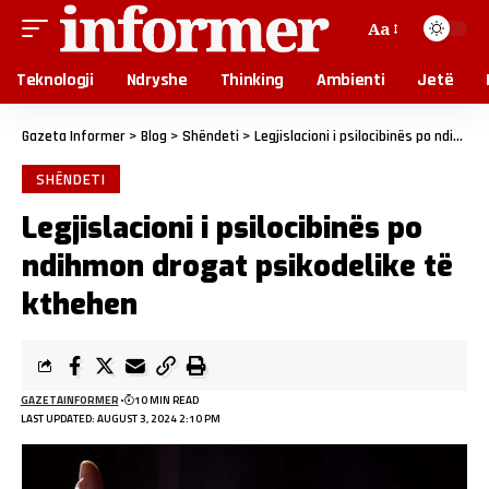
Aa
Teknologji
Ndryshe
Thinking
Ambienti
Jetë
Gazeta Informer
>
Blog
>
Shëndeti
>
Legjislacioni i psilocibinës po ndihmon drogat psikodelike të kthehen
SHËNDETI
Legjislacioni i psilocibinës po
ndihmon drogat psikodelike të
kthehen
GAZETAINFORMER
10 MIN READ
LAST UPDATED: AUGUST 3, 2024 2:10 PM