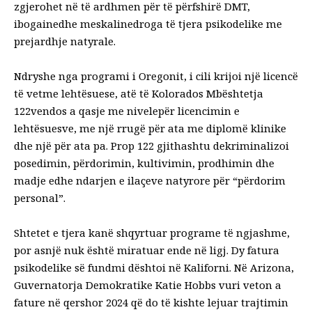
zgjerohet në të ardhmen për të përfshirë
DMT
,
ibogaine
dhe
meskaline
droga të tjera psikodelike me
prejardhje natyrale.
Ndryshe nga programi i Oregonit, i cili krijoi një licencë
të vetme lehtësuese, atë të Kolorados
Mbështetja
122
vendos a
qasje me nivele
për licencimin e
lehtësuesve, me një rrugë për ata me diplomë klinike
dhe një për ata pa. Prop 122 gjithashtu dekriminalizoi
posedimin, përdorimin, kultivimin, prodhimin dhe
madje edhe ndarjen e ilaçeve natyrore për “përdorim
personal”.
Shtetet e tjera kanë shqyrtuar programe të ngjashme,
por asnjë nuk është miratuar ende në ligj. Dy fatura
psikodelike
së fundmi dështoi në Kaliforni
. Në Arizona,
Guvernatorja Demokratike Katie Hobbs
vuri veton a
fature
në qershor 2024 që do të kishte lejuar trajtimin