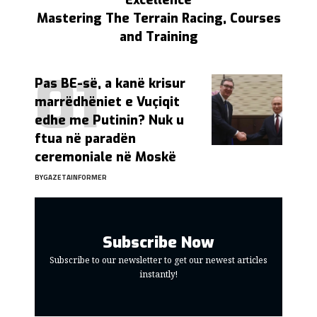
Mastering The Terrain Racing, Courses
and Training
Pas BE-së, a kanë krisur
marrëdhëniet e Vuçiqit
edhe me Putinin? Nuk u
ftua në paradën
ceremoniale në Moskë
BY
GAZETAINFORMER
Subscribe Now
Subscribe to our newsletter to get our newest articles
instantly!