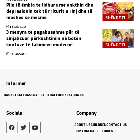
Pije të ëmbla të lidhura me ankthin dhe
depresionin tek të rriturit e rinj dhe të
SHËNDETI
moshës së mesme
1 YEAR AGO
3 mënyra të pagabueshme për të
sinjalizuar përkushtimin në botën
SHËNDETI
konfuze të takimeve moderne
2 YEARS AGO
Informer
BASKETBALL
BASEBALL
FOOTBALL
HOCKEY
AQUATICS
Socials
Company
ABOUT US
CHILDREN
CONTACT US
OUR EDGE
CASE STUDIES