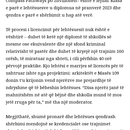
Compass Pathways po zhvillohen
– eshte e lejuar. Klasa
e parë e lehtësuesve u diplomua në pranverë 2023 dhe
qendra e parë e shërbimit u hap atë verë.
Të
procesi i licencimit për lehtësuesit
nuk është e
vështirë – duhet të ketë një diplomë të shkollës së
mesme ose ekuivalente dhe një sfond kriminal
relativisht të pastër dhe duhet të kryejë një trajnim 160
orësh, të miratuar nga shteti, i cili përfshin 40 orë
përvojë praktike. Kjo lehtësi e marrjes së licencës për të
ushtruar ishte nga projektimi: arkitektët e Masës 109
donin t'u krijonin vend njerëzve me prejardhje të
ndryshme që të bëheshin lehtësues. “Disa njerëz janë të
mahnitshëm në atë që bëjnë dhe shkolla mund të mos
jetë rruga për ta,” më tha një moderator.
Megjithatë, shumë pronarë dhe lehtësues qendrash
shërbimi mendojnë se kredencialet ose trajnimet