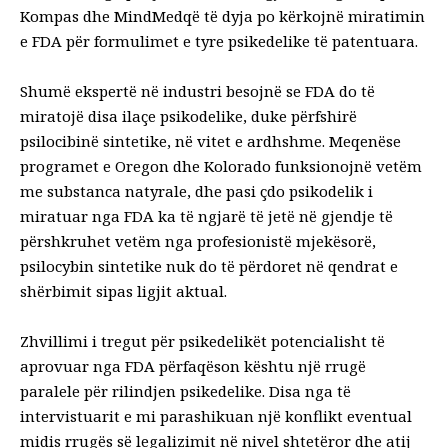
Kompas
dhe
MindMed
që të dyja po kërkojnë miratimin
e FDA për formulimet e tyre psikedelike të patentuara.
Shumë ekspertë në industri besojnë se FDA do të
miratojë disa ilaçe psikodelike,
duke përfshirë
psilocibinë sintetike
, në vitet e ardhshme. Meqenëse
programet e Oregon dhe Kolorado funksionojnë vetëm
me substanca natyrale, dhe pasi çdo psikodelik i
miratuar nga FDA ka të ngjarë të jetë në gjendje të
përshkruhet vetëm nga profesionistë mjekësorë,
psilocybin sintetike nuk do të përdoret në qendrat e
shërbimit sipas ligjit aktual.
Zhvillimi i tregut për psikedelikët potencialisht të
aprovuar nga FDA përfaqëson kështu një rrugë
paralele për rilindjen psikedelike. Disa nga të
intervistuarit e mi parashikuan një konflikt eventual
midis rrugës së legalizimit në nivel shtetëror dhe atij