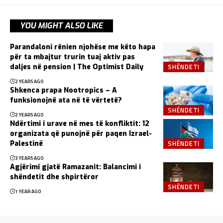
YOU MIGHT ALSO LIKE
Parandaloni rënien njohëse me këto hapa
për ta mbajtur trurin tuaj aktiv pas
SHËNDETI
daljes në pension | The Optimist Daily
2 YEARS AGO
Shkenca prapa Nootropics – A
funksionojnë ata në të vërtetë?
SHËNDETI
2 YEARS AGO
Ndërtimi i urave në mes të konfliktit: 12
organizata që punojnë për paqen Izrael-
SHËNDETI
Palestinë
3 YEARS AGO
Agjërimi gjatë Ramazanit: Balancimi i
shëndetit dhe shpirtëror
SHËNDETI
1 YEAR AGO