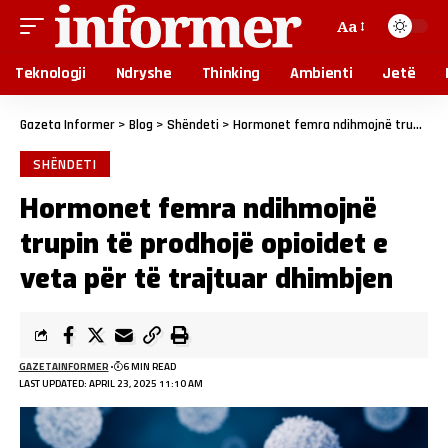
Aa
Teknologji
Ndryshe
Thinking
Ambienti
Jetë
Gazeta Informer
>
Blog
>
Shëndeti
>
Hormonet femra ndihmojnë trupin të prodhojë opioidet e veta për të trajtuar dhimbjen
SHËNDETI
Hormonet femra ndihmojnë
trupin të prodhojë opioidet e
veta për të trajtuar dhimbjen
GAZETAINFORMER
6 MIN READ
LAST UPDATED: APRIL 23, 2025 11:10 AM