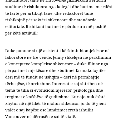
studime të rishikuara nga kolegët dhe burime me cilësi
të lartë për artikujt tanë, dhe redaktorët tanë
rishikojnë për saktësi shkencore dhe standarde
editoriale. Rishikoni burimet e përdorura më poshtë
për këtë artikull:
Duke punuar si një asistent i kërkimit biomjekësor në
laboratorë në tre vende, Jenny shkëlqen në përkthimin
e koncepteve komplekse shkencore – duke filluar nga
përparimet mjekësore dhe zbulimet farmakologjike
deri më të fundit në ushqim – deri në përmbajtje
tërheqëse, të arritshme. Interesat e saj shtrihen në
tema të tilla si evolucioni njerëzor, psikologjia dhe
tregimet e kafshëve të çuditshme. Kur ajo nuk është
zhytur në një libër të njohur shkencor, ju do të gjeni
valët e saj kapëse ose lundrimet rreth ishullit
Vancouver në dërrasën e saj të gjatë.