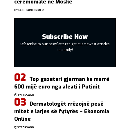
ceremoniale në Moskë
BY
GAZETAINFORMER
Subscribe Now
Subscribe to our newsletter to get our newest articles
instantly!
Top gazetari gjerman ka marrë
600 mijë euro nga aleati i Putinit
3 YEARS AGO
Dermatologët rrëzojnë pesë
mitet e larjes së fytyrës – Ekonomia
Online
3 YEARS AGO