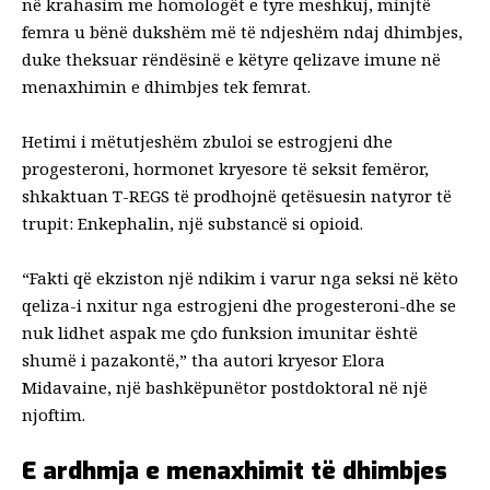
në krahasim me homologët e tyre meshkuj, minjtë
femra u bënë dukshëm më të ndjeshëm ndaj dhimbjes,
duke theksuar rëndësinë e këtyre qelizave imune në
menaxhimin e dhimbjes tek femrat.
Hetimi i mëtutjeshëm zbuloi se estrogjeni dhe
progesteroni, hormonet kryesore të seksit femëror,
shkaktuan T-REGS të prodhojnë qetësuesin natyror të
trupit: Enkephalin, një substancë si opioid.
“Fakti që ekziston një ndikim i varur nga seksi në këto
qeliza-i nxitur nga estrogjeni dhe progesteroni-dhe se
nuk lidhet aspak me çdo funksion imunitar është
shumë i pazakontë,” tha autori kryesor Elora
Midavaine, një bashkëpunëtor postdoktoral në një
njoftim
.
E ardhmja e menaxhimit të dhimbjes