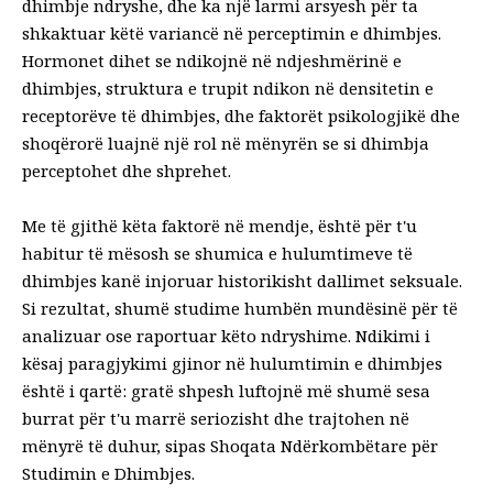
dhimbje ndryshe, dhe ka një larmi arsyesh për ta
shkaktuar këtë
variancë në perceptimin e dhimbjes
.
Hormonet dihet se ndikojnë në ndjeshmërinë e
dhimbjes, struktura e trupit ndikon në densitetin e
receptorëve të dhimbjes, dhe faktorët psikologjikë dhe
shoqërorë luajnë një rol në mënyrën se si dhimbja
perceptohet dhe shprehet.
Me të gjithë këta faktorë në mendje, është për t'u
habitur të mësosh se shumica e hulumtimeve të
dhimbjes kanë injoruar historikisht dallimet seksuale.
Si rezultat, shumë studime humbën mundësinë për të
analizuar ose raportuar këto ndryshime. Ndikimi i
kësaj paragjykimi gjinor në hulumtimin e dhimbjes
është i qartë: gratë shpesh luftojnë më shumë sesa
burrat për t'u marrë seriozisht dhe trajtohen në
mënyrë të duhur, sipas
Shoqata Ndërkombëtare për
Studimin e Dhimbjes
.