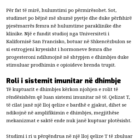
Për fat të mirë, hulumtimi po përmirësohet. Sot,
studimet po bëjnë më shumë pyetje dhe duke përfshirë
pjesëmarrës femra në hulumtime paraklinike dhe
klinike. Një e fundit
studioj
nga Universiteti i
Kalifornisë San Francisko, botuar në
Shkencë
zbulon se
si estrogjeni kryesisht i hormoneve femra dhe
progesteroni ndihmojnë në shtypjen e dhimbjes duke
stimuluar prodhimin e opioideve brenda trupit.
Roli i sistemit imunitar në dhimbje
Të kuptuarit e dhimbjes kërkon njohjen e rolit të
rëndësishëm që luan sistemi imunitar në të. Qelizat T,
të cilat janë një lloj qelize e bardhë e gjakut, dihet se
ndikojnë në amplifikimin e dhimbjes, megjithëse
mekanizmat e saktë ende nuk janë kuptuar plotësisht.
Studimi i ri u përqëndrua në një lloj qelize T të zbuluar