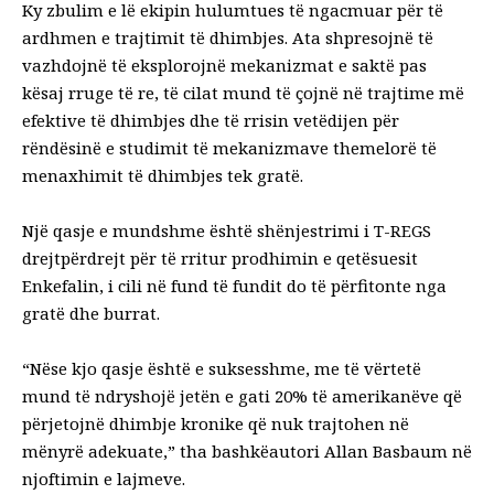
Ky zbulim e lë ekipin hulumtues të ngacmuar për të
ardhmen e trajtimit të dhimbjes. Ata shpresojnë të
vazhdojnë të eksplorojnë mekanizmat e saktë pas
kësaj rruge të re, të cilat mund të çojnë në trajtime më
efektive të dhimbjes dhe të rrisin vetëdijen për
rëndësinë e studimit të mekanizmave themelorë të
menaxhimit të dhimbjes tek gratë.
Një qasje e mundshme është shënjestrimi i T-REGS
drejtpërdrejt për të rritur prodhimin e qetësuesit
Enkefalin, i cili në fund të fundit do të përfitonte nga
gratë dhe burrat.
“Nëse kjo qasje është e suksesshme, me të vërtetë
mund të ndryshojë jetën e gati 20% të amerikanëve që
përjetojnë dhimbje kronike që nuk trajtohen në
mënyrë adekuate,” tha bashkëautori Allan Basbaum në
njoftimin e lajmeve.