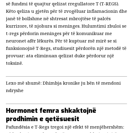
së fundmi të quajtur qelizat rregullatore T (T-REGS).
Këto qeliza u gjetën për të zvogëluar inflamacionin dhe
janë të bollshme në shtresat mbrojtëse të palcës
kurrizore, të njohura si meninges. Hulumtimi zbuloi se
t-regs përdorin meninges për të komunikuar me
neuronet afër lëkurës. Për të kuptuar më mirë se si
funksionojnë T-Regs, studiuesit përdorën një metodë të
provuar: ata eliminuan qelizat duke përdorur një
toksinë.
Lexo më shumë:
Dhimbja kronike ju bën të mendoni
ndryshe
Hormonet femra shkaktojnë
prodhimin e qetësuesit
Pafundësia e T-Regs tregoi një efekt të menjëhershëm: