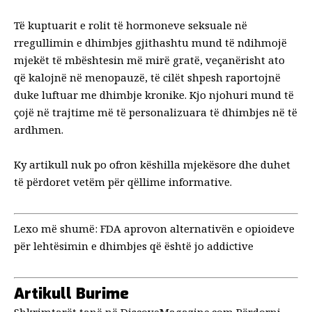
Të kuptuarit e rolit të hormoneve seksuale në
rregullimin e dhimbjes gjithashtu mund të ndihmojë
mjekët të mbështesin më mirë gratë, veçanërisht ato
që kalojnë në menopauzë, të cilët shpesh raportojnë
duke luftuar me dhimbje kronike. Kjo njohuri mund të
çojë në trajtime më të personalizuara të dhimbjes në të
ardhmen.
Ky artikull nuk po ofron këshilla mjekësore dhe duhet
të përdoret vetëm për qëllime informative.
Lexo më shumë:
FDA aprovon alternativën e opioideve
për lehtësimin e dhimbjes që është jo addictive
Artikull
Burime
Shkrimtarët tanë në
DiscoveMagazine.com
Përdorni