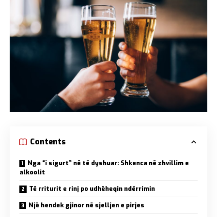
Contents
Nga “i sigurt” në të dyshuar: Shkenca në zhvillim e
alkoolit
Të rriturit e rinj po udhëheqin ndërrimin
Një hendek gjinor në sjelljen e pirjes