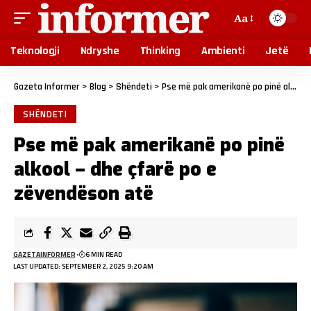
Aa
Teknologji
Ndryshe
Thinking
Ambienti
Jetë
Gazeta Informer
>
Blog
>
Shëndeti
>
Pse më pak amerikanë po pinë alkool – dhe çfarë po e zëvendëson atë
SHËNDETI
Pse më pak amerikanë po pinë
alkool – dhe çfarë po e
zëvendëson atë
GAZETAINFORMER
6 MIN READ
LAST UPDATED: SEPTEMBER 2, 2025 9:20 AM