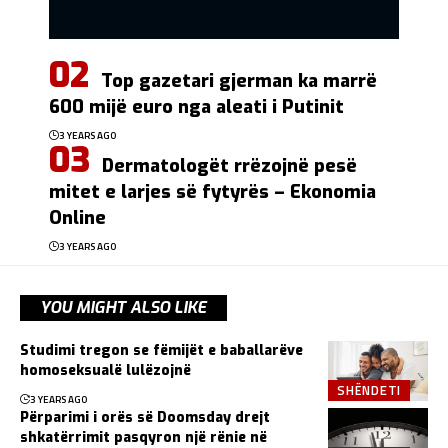
Top gazetari gjerman ka marrë
600 mijë euro nga aleati i Putinit
3 YEARS AGO
Dermatologët rrëzojnë pesë
mitet e larjes së fytyrës – Ekonomia
Online
3 YEARS AGO
YOU MIGHT ALSO LIKE
Studimi tregon se fëmijët e baballarëve
homoseksualë lulëzojnë
SHËNDETI
3 YEARS AGO
Përparimi i orës së Doomsday drejt
shkatërrimit pasqyron një rënie në