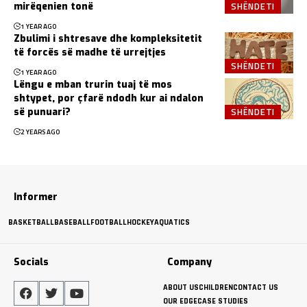
SHËNDETI
mirëqenien tonë
1 YEAR AGO
Zbulimi i shtresave dhe kompleksitetit
të forcës së madhe të urrejtjes
SHËNDETI
1 YEAR AGO
Lëngu e mban trurin tuaj të mos
shtypet, por çfarë ndodh kur ai ndalon
SHËNDETI
së punuari?
2 YEARS AGO
Informer
BASKETBALL
BASEBALL
FOOTBALL
HOCKEY
AQUATICS
Socials
Company
ABOUT US
CHILDREN
CONTACT US
OUR EDGE
CASE STUDIES