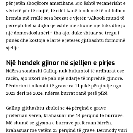
për jetën shoqërore amerikane. Kjo është veçanërisht e
vërtetë për të rinjtë, të cilët kanë tendencë të mblidhen
brenda
më rrallë
sesa brezat e vjetër. “Alkooli mund të
perceptohet si diçka që është më shumë një luks dhe jo
një domosdoshmëri,” tha ajo, duke shtuar se tregu i
punës dhe kostoja e lartë e jetesës gjithashtu formojnë
sjellje.
Një hendek gjinor në sjelljen e pirjes
Ndërsa sondazhi Gallup nuk hulumtoi të ardhurat ose
racën, ajo nxori në pah një ndarje të mprehtë gjinore.
Përdorimi i alkoolit të grave ra 11 pikë përqindje nga
2023 deri në 2024, ndërsa burrat ranë pesë pikë.
Gallup gjithashtu zbuloi se 44 përqind e grave
preferuan verën, krahasuar me 14 përqind të burrave.
Më shumë se gjysma e burrave preferuan birrën,
krahasuar me vetëm 23 përqind të grave. Dermody vuri