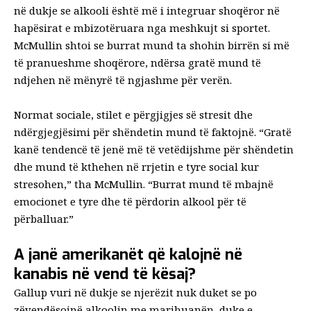
në dukje se alkooli është më i integruar shoqëror në
hapësirat e mbizotëruara nga meshkujt si sportet.
McMullin shtoi se burrat mund ta shohin birrën si më
të pranueshme shoqërore, ndërsa gratë mund të
ndjehen në mënyrë të ngjashme për verën.
Normat sociale, stilet e përgjigjes së stresit dhe
ndërgjegjësimi për shëndetin mund të faktojnë. “Gratë
kanë tendencë të jenë më të vetëdijshme për shëndetin
dhe mund të kthehen në rrjetin e tyre social kur
stresohen,” tha McMullin. “Burrat mund të mbajnë
emocionet e tyre dhe të përdorin alkool për të
përballuar.”
A janë amerikanët që kalojnë në
kanabis në vend të kësaj?
Gallup vuri në dukje se njerëzit nuk duket se po
zëvendësojnë alkoolin me marihuanën, duke e