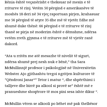
Rënia është veçanërisht e theksuar në mesin e të
rriturve të rinj. Vetëm 50 përqind e amerikanëve të
moshës 18 deri në 34 vjeç raportuan pirjen, krahasuar
me 56 përqind të atyre 35 dhe më të vjetër. Edhe më
shumë duke thënë: 66 përqind e të rriturve të rinj
thanë se pirja në moderim është e dëmshme, ndërsa
vetëm rreth gjysma e të rriturve më të vjetër ranë
dakord.
“Ata u rritën me atë mesazhe të nivelit të sigurt,
ndërsa shumë prej nesh nuk e bënë,” tha
Sara
McMullin
një profesor i psikologjisë në Universitetin
Webster. Ajo gjithashtu tregoi ngritjen kulturore të
”
Qëndroni Janar
“” Tetor i matur “, dhe shpërthimi i
talljeve dhe birrë pa alkool si provë se” është më e
pranueshme shoqërore të mos pini sesa ishte dikur “.
McMullin vëren se alkooli po bëhet më pak thelbësor