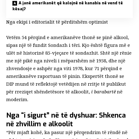
A janë amerikanët që kalojnë në kanabis në vend të
kësaj?
Nga ekipi i editorialit të përditshëm optimist
Vetëm 54 përqind e amerikanëve thonë se pinë alkool,
sipas një të fundit
Sondazh i tëri
. Kjo është figura më e
ulët në historinë 85-vjeçare të sondazhit. Shtë një rënie
me një pikë nga niveli i mëparshëm në 1958, dhe një
zhvendosje e ashpër nga viti 1978, kur 71 përqind e
amerikanëve raportuan të pinin. Ekspertët thonë se
DIP mund të reflektojë vetëdijen në rritje të publikut
për rreziqet shëndetësore të alkoolit,
i barabartë
në
moderim.
Nga “i sigurt” në të dyshuar: Shkenca
në zhvillim e alkoolit
“Për mjaft kohë, ka pasur një përqendrim të rëndë në