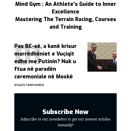
Mind Gym : An Athlete's Guide to Inner
Excellence
Mastering The Terrain Racing, Courses
and Training
Pas BE-së, a kanë krisur
marrëdhëniet e Vuçiqit
edhe me Putinin? Nuk u
ftua në paradën
ceremoniale në Moskë
BY
GAZETAINFORMER
Subscribe Now
Subscribe to our newsletter to get our newest articles
instantly!