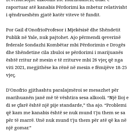
raportuar atë
kanabis
Përdorimi ka mbetur relativisht
i qëndrueshëm gjatë katër viteve të fundit.
Por
Gail d'Onofrio
Profesor i Mjekësisë dhe Shëndetit
Publik në Yale, nuk pajtohet. Ajo përmendi qeverinë
federale
Sondazhi Kombëtar mbi Përdorimin e Drogës
dhe Shëndetin
e cila zbuloi se përdorimi i marijuanës
është rritur në mesin e të rriturve mbi 26 vjeç që nga
viti 2021, megjithëse ka rënë në mesin e fëmijëve 18-25
vjeç.
D'Onofrio gjithashtu paralajmëroi se mesazhet për
marihuanën janë më të vështira sesa alkooli. “Një lloj e
di se çfarë është një pije standarde,” tha ajo. “Problemi
që kam me kanabis është se nuk mund t'ju them se sa
për të marrë. Unë nuk mund t'ju them për atë që ka në
një gomar.”