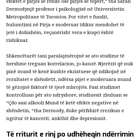
efektet e pirjes së rëndë ose pirjes së tepërt,” tha
Sarah
Dermody
një profesor i psikologjisë në Universitetin
Metropolitane të Torontos. Por vitet e fundit,
hulumtimi në
Pirja e moderuar
(dikur mendohet të
jetë i dobishëm, veçanërisht vera e kuqe) është
rishikuar.
Shkencëtarët tani paralajmërojnë se ato studime të
hershme treguan korrelacion, jo kauzë. Njerëzit që nuk
pinë mund të kenë kushte ekzistuese që ndikojnë në
rezultatet e shëndetit, ndërsa pijet e moderuara mund
të gëzojnë faktorë të tjerë mbrojtës. Pasi studimet
kontrolluan për ato ndryshore, studiuesit zbuluan se
“
Çdo sasi alkooli
Mund të ketë efekte negative në
shëndetin, “tha Dermody, duke përfshirë rrezikun e
ngritur të kancerit, ankthit dhe depresionit.
Të rriturit e rinj po udhëheqin ndërrimin