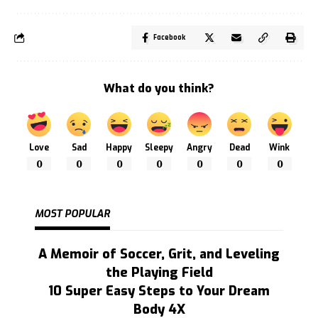
Facebook
What do you think?
Love
Sad
Happy
Sleepy
Angry
Dead
Wink
0
0
0
0
0
0
0
MOST POPULAR
A Memoir of Soccer, Grit, and Leveling
the Playing Field
10 Super Easy Steps to Your Dream
Body 4X