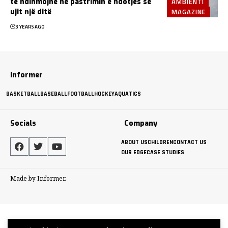
AMBIENTI
të ndihmojnë në pastrimin e ndotjes së
MAGAZINE
ujit një ditë
3 YEARS AGO
Informer
BASKETBALL
BASEBALL
FOOTBALL
HOCKEY
AQUATICS
Socials
Company
ABOUT US
CHILDREN
CONTACT US
OUR EDGE
CASE STUDIES
Made by Informer.