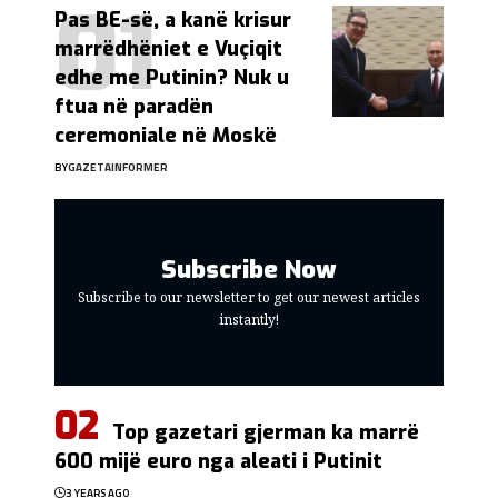
Pas BE-së, a kanë krisur
marrëdhëniet e Vuçiqit
edhe me Putinin? Nuk u
ftua në paradën
ceremoniale në Moskë
BY
GAZETAINFORMER
Subscribe Now
Subscribe to our newsletter to get our newest articles
instantly!
Top gazetari gjerman ka marrë
600 mijë euro nga aleati i Putinit
3 YEARS AGO