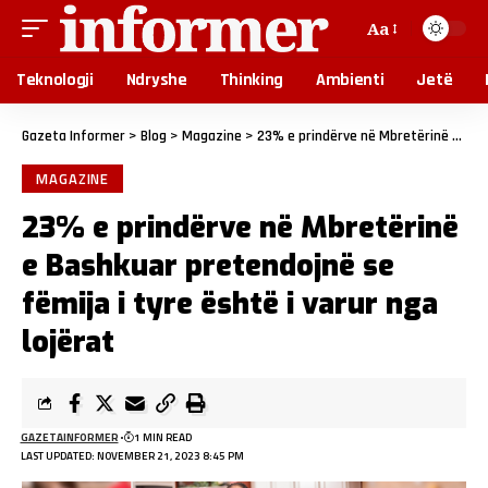
Aa
Teknologji
Ndryshe
Thinking
Ambienti
Jetë
Gazeta Informer
>
Blog
>
Magazine
>
23% e prindërve në Mbretërinë e Bashkuar pretendojnë se fëmija i tyre është i varur nga lojërat
MAGAZINE
23% e prindërve në Mbretërinë
e Bashkuar pretendojnë se
fëmija i tyre është i varur nga
lojërat
GAZETAINFORMER
1 MIN READ
LAST UPDATED: NOVEMBER 21, 2023 8:45 PM