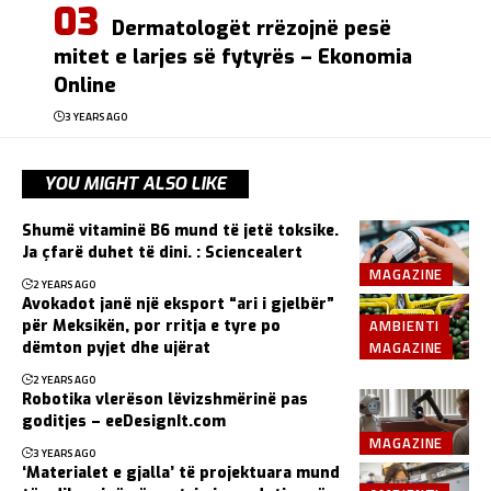
Dermatologët rrëzojnë pesë
mitet e larjes së fytyrës – Ekonomia
Online
3 YEARS AGO
YOU MIGHT ALSO LIKE
Shumë vitaminë B6 mund të jetë toksike.
Ja çfarë duhet të dini. : Sciencealert
MAGAZINE
2 YEARS AGO
Avokadot janë një eksport “ari i gjelbër”
AMBIENTI
për Meksikën, por rritja e tyre po
MAGAZINE
dëmton pyjet dhe ujërat
2 YEARS AGO
Robotika vlerëson lëvizshmërinë pas
goditjes – eeDesignIt.com
MAGAZINE
3 YEARS AGO
‘Materialet e gjalla’ të projektuara mund