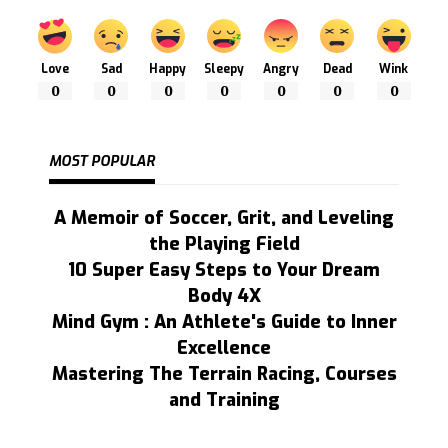
Love
Sad
Happy
Sleepy
Angry
Dead
Wink
0
0
0
0
0
0
0
MOST POPULAR
A Memoir of Soccer, Grit, and Leveling
the Playing Field
10 Super Easy Steps to Your Dream
Body 4X
Mind Gym : An Athlete's Guide to Inner
Excellence
Mastering The Terrain Racing, Courses
and Training