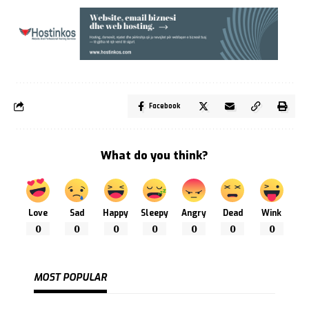
Facebook
What do you think?
Love
Sad
Happy
Sleepy
Angry
Dead
Wink
0
0
0
0
0
0
0
MOST POPULAR