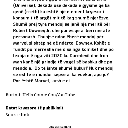
(Universe), dekada ose dekada e gjysmë që ka
qenë (rreth) ku është një element kryesor i
konsumit të argëtimit të kaq shumë njerëzve.
Shumë prej tyre mendoj se janë një meritë për
Robert Downey Jr. dhe punës që ai bëri me atë
personazh. Thuajse ndonjëherë mendoj për
Marvel si shtëpinë që ndërtoi Downey. Kohët e
fundit po merresha me disa nga komiket dhe po
lexoja një nga viti 2020 ku Daredevil dhe Iron
Man kanë një grindje të vogël së bashku dhe po
mendoja, ‘Do të ishte shumë bukur!’ Nuk mendoj
se është e mundur sepse ai ka vdekur, apo jo?
Por është Marvel, kush e di…
Burimi:
Uells Comic Con
/YouTube
Datat kryesore të publikimit
Source link
- ADVERTISEMENT -