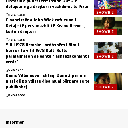
Historia e pubertetit Inside Out 2 e
detajuar nga drejtori i vazhdimit të Pixar
SHOWBIZ
3 YEARS AGO
Financierët e John Wick refuzuan 1
Detaje të personazhit të Keanu Reeves,
SHOWBIZ
kujton drejtori
2 YEARS AGO
Ylli i 1978 Remake i ardhshëm i filmit
horror të vitit 1978 Kulti Kultë
SHOWBIZ
paralajmëron se është “jashtëzakonisht i
errët”
1 YEAR AGO
Denis Villeneuve i shfaqi Dune 2 për një
njeri që po vdiste disa muaj përpara se të
SHOWBIZ
publikohej
2 YEARS AGO
Informer