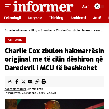
Aa
Teknologji
Ndryshe
Thinking
Ambienti
Jetë
Gazeta Informer
>
Blog
>
Showbiz
>
Charlie Cox zbulon hakmarrësin origjinal me të cilin dëshiron që Daredevil i MCU të bashkohet
SHOWBIZ
Charlie Cox zbulon hakmarrësin
origjinal me të cilin dëshiron që
Daredevil i MCU të bashkohet
GAZETAINFORMER
3 MIN READ
LAST UPDATED: NOVEMBER 21, 2023 11:50 AM