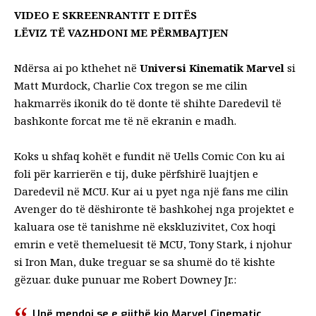
VIDEO E SKREENRANTIT E DITËS
LËVIZ TË VAZHDONI ME PËRMBAJTJEN
Ndërsa ai po kthehet në
Universi Kinematik Marvel
si
Matt Murdock, Charlie Cox tregon se me cilin
hakmarrës ikonik do të donte të shihte Daredevil të
bashkonte forcat me të në ekranin e madh.
Koks u shfaq kohët e fundit në
Uells Comic Con
ku ai
foli për karrierën e tij, duke përfshirë luajtjen e
Daredevil në MCU. Kur ai u pyet nga një fans me cilin
Avenger do të dëshironte të bashkohej nga projektet e
kaluara ose të tanishme në ekskluzivitet, Cox hoqi
emrin e vetë themeluesit të MCU, Tony Stark, i njohur
si Iron Man, duke treguar se sa shumë do të kishte
gëzuar. duke punuar me Robert Downey Jr.:
Unë mendoj se e gjithë kjo Marvel Cinematic