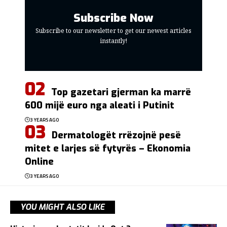
Subscribe Now
Subscribe to our newsletter to get our newest articles
instantly!
Top gazetari gjerman ka marrë
600 mijë euro nga aleati i Putinit
3 YEARS AGO
Dermatologët rrëzojnë pesë
mitet e larjes së fytyrës – Ekonomia
Online
3 YEARS AGO
YOU MIGHT ALSO LIKE