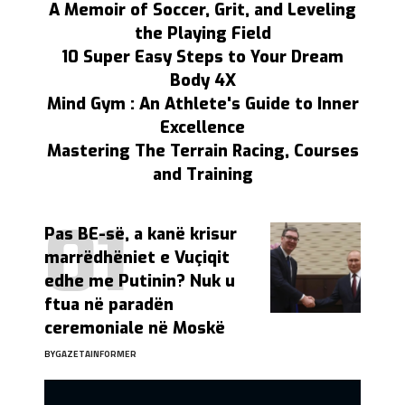
A Memoir of Soccer, Grit, and Leveling
the Playing Field
10 Super Easy Steps to Your Dream
Body 4X
Mind Gym : An Athlete's Guide to Inner
Excellence
Mastering The Terrain Racing, Courses
and Training
Pas BE-së, a kanë krisur
marrëdhëniet e Vuçiqit
edhe me Putinin? Nuk u
ftua në paradën
ceremoniale në Moskë
BY
GAZETAINFORMER