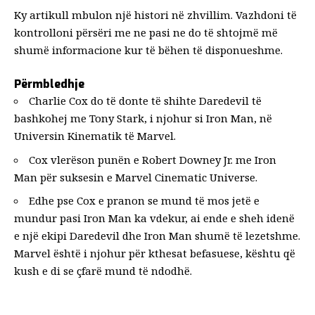
Ky artikull mbulon një histori në zhvillim. Vazhdoni të
kontrolloni përsëri me ne pasi ne do të shtojmë më
shumë informacione kur të bëhen të disponueshme.
Përmbledhje
Charlie Cox do të donte të shihte Daredevil të
bashkohej me Tony Stark, i njohur si Iron Man, në
Universin Kinematik të Marvel.
Cox vlerëson punën e Robert Downey Jr. me Iron
Man për suksesin e Marvel Cinematic Universe.
Edhe pse Cox e pranon se mund të mos jetë e
mundur pasi Iron Man ka vdekur, ai ende e sheh idenë
e një ekipi Daredevil dhe Iron Man shumë të lezetshme.
Marvel është i njohur për kthesat befasuese, kështu që
kush e di se çfarë mund të ndodhë.