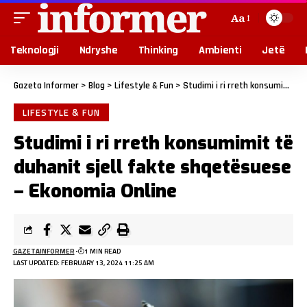
Aa
Teknologji
Ndryshe
Thinking
Ambienti
Jetë
Gazeta Informer
>
Blog
>
Lifestyle & Fun
>
Studimi i ri rreth konsumimit të duhanit sjell fakte shqetësuese – Ekonomia Online
LIFESTYLE & FUN
Studimi i ri rreth konsumimit të
duhanit sjell fakte shqetësuese
– Ekonomia Online
GAZETAINFORMER
1 MIN READ
LAST UPDATED: FEBRUARY 13, 2024 11:25 AM