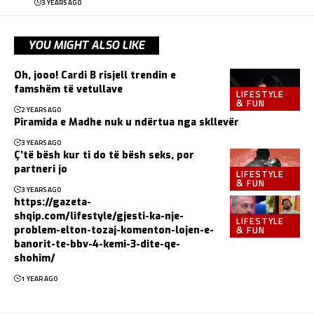
3 YEARS AGO
YOU MIGHT ALSO LIKE
Oh, jooo! Cardi B risjell trendin e
famshëm të vetullave
LIFESTYLE
& FUN
2 YEARS AGO
Piramida e Madhe nuk u ndërtua nga skllevër
3 YEARS AGO
Ç’të bësh kur ti do të bësh seks, por
partneri jo
LIFESTYLE
& FUN
3 YEARS AGO
https://gazeta-
shqip.com/lifestyle/gjesti-ka-nje-
LIFESTYLE
& FUN
problem-elton-tozaj-komenton-lojen-e-
banorit-te-bbv-4-kemi-3-dite-qe-
shohim/
1 YEAR AGO