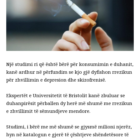
Një studimi ri që është bërë për konsumimin e duhanit,
kanë ardhur në përfundim se kjo gjë dyfishon rrezikun
për zhvillimin e depresion dhe skizofrenisë.
Ekspertët e Universitetit të Bristolit kanë zbuluar se
duhanpirësit përballen dy herë më shumë me rrezikun
e zhvillimit të sëmundjeve mendore.
Studimi, i bërë me më shumë se gjysmë milioni njerëz,
hyn në katalogun e gjerë të çështjeve shëndetësore të