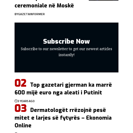
ceremoniale në Moskë
BY
GAZETAINFORMER
Subscribe Now
Subscribe to our newsletter to get our newest articles
instantly!
Top gazetari gjerman ka marrë
600 mijë euro nga aleati i Putinit
3 YEARS AGO
Dermatologët rrëzojnë pesë
mitet e larjes së fytyrës – Ekonomia
Online