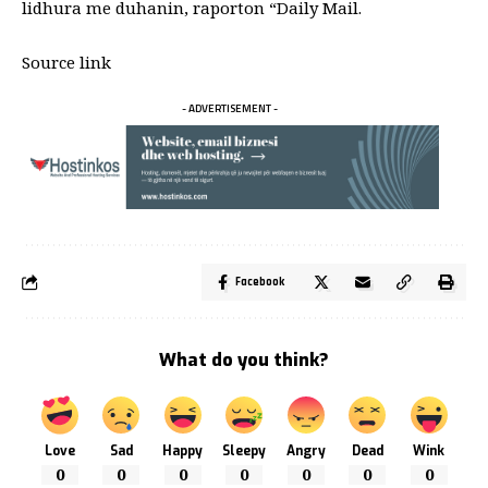
lidhura me duhanin, raporton “Daily Mail.
Source link
- ADVERTISEMENT -
Facebook
What do you think?
Love
Sad
Happy
Sleepy
Angry
Dead
Wink
0
0
0
0
0
0
0