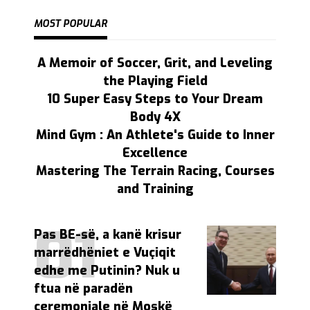
MOST POPULAR
A Memoir of Soccer, Grit, and Leveling
the Playing Field
10 Super Easy Steps to Your Dream
Body 4X
Mind Gym : An Athlete's Guide to Inner
Excellence
Mastering The Terrain Racing, Courses
and Training
Pas BE-së, a kanë krisur
marrëdhëniet e Vuçiqit
edhe me Putinin? Nuk u
ftua në paradën
ceremoniale në Moskë