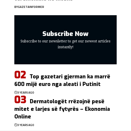
BY
GAZETAINFORMER
Subscribe Now
Subscribe to our newsletter to get our newest articles
instantly!
Top gazetari gjerman ka marrë
600 mijë euro nga aleati i Putinit
3 YEARS AGO
Dermatologët rrëzojnë pesë
mitet e larjes së fytyrës – Ekonomia
Online
3 YEARS AGO