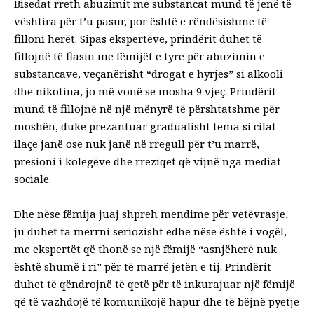
Bisedat rreth abuzimit me substancat mund të jenë të
vështira për t’u pasur, por është e rëndësishme të
filloni herët. Sipas ekspertëve, prindërit duhet të
fillojnë të flasin me fëmijët e tyre për abuzimin e
substancave, veçanërisht “drogat e hyrjes” si alkooli
dhe nikotina, jo më vonë se mosha 9 vjeç. Prindërit
mund të fillojnë në një mënyrë të përshtatshme për
moshën, duke prezantuar gradualisht tema si cilat
ilaçe janë ose nuk janë në rregull për t’u marrë,
presioni i kolegëve dhe rreziqet që vijnë nga mediat
sociale.
Dhe nëse fëmija juaj shpreh mendime për vetëvrasje,
ju duhet ta merrni seriozisht edhe nëse është i vogël,
me ekspertët që thonë se një fëmijë “asnjëherë nuk
është shumë i ri” për të marrë jetën e tij. Prindërit
duhet të qëndrojnë të qetë për të inkurajuar një fëmijë
që të vazhdojë të komunikojë hapur dhe të bëjnë pyetje