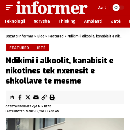
Aa
Teknologji
Ndryshe
Thinking
Ambienti
Jetë
Gazeta Informer
>
Blog
>
Featured
>
Ndikimi i alkoolit, kanabisit e nikotines tek nxenesit e shkollave te mesme
FEATURED
JETË
Ndikimi i alkoolit, kanabisit e
nikotines tek nxenesit e
shkollave te mesme
GAZETAINFORMER
3 MIN READ
LAST UPDATED: MARCH 1, 2024 11:35 AM