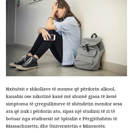
Nxënësit e shkollave të mesme që përdorin alkool,
kanabis ose nikotinë kanë më shumë gjasa të kenë
simptoma të çrregullimeve të shëndetin mendor sesa
ata që nuk i përdorin ato, sipas një studimi të ri të
botuar nga studiuesit në Spitalin e Përgjithshëm të
Massachusetts, dhe Universitetin e Minesotës.