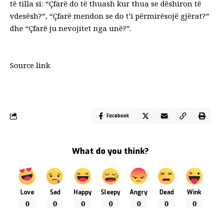
të tilla si: “Çfarë do të thuash kur thua se dëshiron të
vdesësh?”, “Çfarë mendon se do t’i përmirësojë gjërat?”
dhe “Çfarë ju nevojitet nga unë?”.
Source link
Facebook
What do you think?
Love
Sad
Happy
Sleepy
Angry
Dead
Wink
0
0
0
0
0
0
0