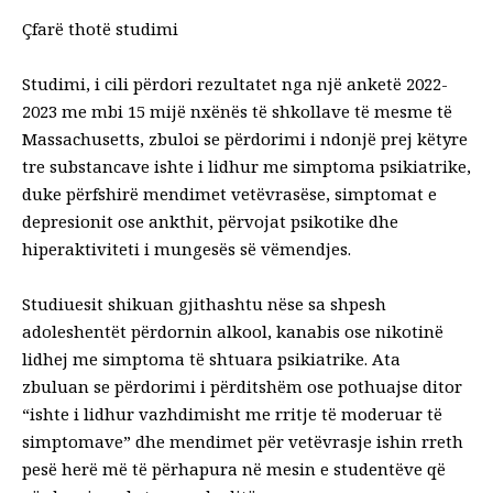
Çfarë thotë studimi
Studimi, i cili përdori rezultatet nga një anketë 2022-
2023 me mbi 15 mijë nxënës të shkollave të mesme të
Massachusetts, zbuloi se përdorimi i ndonjë prej këtyre
tre substancave ishte i lidhur me simptoma psikiatrike,
duke përfshirë mendimet vetëvrasëse, simptomat e
depresionit ose ankthit, përvojat psikotike dhe
hiperaktiviteti i mungesës së vëmendjes.
Studiuesit shikuan gjithashtu nëse sa shpesh
adoleshentët përdornin alkool, kanabis ose nikotinë
lidhej me simptoma të shtuara psikiatrike. Ata
zbuluan se përdorimi i përditshëm ose pothuajse ditor
“ishte i lidhur vazhdimisht me rritje të moderuar të
simptomave” dhe mendimet për vetëvrasje ishin rreth
pesë herë më të përhapura në mesin e studentëve që