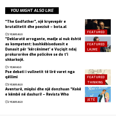
YOU MIGHT ALSO LIKE
“The Godfather”, një kryevepër e
brutalitetit dhe poezisë – bota.al
FEATURED
2 YEARS AGO
“Deklaratë arrogante, madje ai nuk është
FEATURED
as kompetent: bashkëbiseduesit e
LAJME
Danasit për ‘kërcënimet’ e Vuçiqit ndaj
prokurorëve dhe policëve se do t’i
shkarkojë.
1 YEAR AGO
Pse debati i vullnetit të lirë varet nga
FEATURED
qëllimi
THINKING
3 YEARS AGO
Aventurë, miqësi dhe një donzhuan “Kokë
e këmbë në dashuri! – Revista Who
JETË
2 YEARS AGO