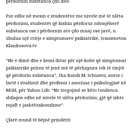
përdornin substanca çdo ditë.
Por edhe në mesin e studentëve me nivele më të ulëta
përdorimi, studentët që kishin përdorur ndonjëherë
substanca ose i përdornin ato çdo muaj ose javë, u
zbulua një rritje e simptomave psikiatrike, transmeton
Klankosova.tv.
“Ne e dimë dhe e kemi ditur për një kohë që simptomat
psikiatrike priren të jenë më të përhapura tek të rinjtë
që përdorin substanca”, tha Randi M. Schuster, autor i
lartë i studimit dhe profesor i asociuar i psikologjisë në
MGH, për Yahoo Life. “Ne tregojmë se këto tendenca
shfaqen edhe në nivele të ulëta përdorimi, gjë që ishte
mjaft e jashtëzakonshme”.
Çfarë mund të bëjnë prindërit