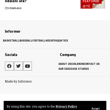
FEATURED
ndaloni atë?
JETË
3 YEARS AGO
Informer
BASKETBALL
BASEBALL
FOOTBALL
HOCKEY
AQUATICS
Socials
Company
ABOUT US
CHILDREN
CONTACT US
OUR EDGE
CASE STUDIES
Made by Informer.
By using this site, you agree to the
Privacy Policy
Accept