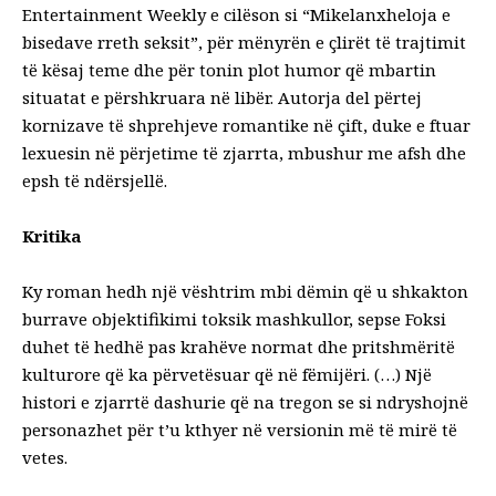
Entertainment Weekly e cilëson si “Mikelanxheloja e
bisedave rreth seksit”, për
mënyrën e çlirët të trajtimit
të kësaj teme dhe për tonin plot humor që mbartin
situatat e përshkruara në libër. Autorja del përtej
kornizave të shprehjeve romantike në çift, duke e ftuar
lexuesin në përjetime të zjarrta, mbushur me afsh dhe
epsh të ndërsjellë.
Kritika
Ky roman hedh një vështrim mbi dëmin që u shkakton
burrave objektifikimi
toksik mashkullor, sepse Foksi
duhet të hedhë pas krahëve normat dhe pritshmëritë
kulturore që ka përvetësuar që në fëmijëri. (…) Një
histori e zjarrtë dashurie që na tregon se si ndryshojnë
personazhet për t’u kthyer në versionin më të mirë të
vetes.