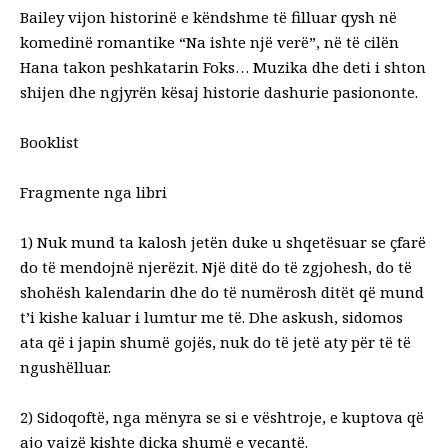
Bailey vijon historinë e këndshme të filluar qysh në
komedinë romantike
“Na ishte një verë”, në të cilën
Hana takon peshkatarin Foks… Muzika dhe deti i shton
shijen dhe ngjyrën kësaj historie dashurie pasiononte.
Booklist
Fragmente nga libri
1) Nuk mund ta kalosh jetën duke u shqetësuar se çfarë
do të mendojnë
njerëzit. Një ditë do të zgjohesh, do të
shohësh kalendarin dhe do të numërosh ditët që mund
t’i kishe kaluar i lumtur me të. Dhe askush, sidomos
ata që i japin shumë gojës, nuk do të jetë aty për të të
ngushëlluar.
2) Sidoqoftë, nga mënyra se si e vështroje, e kuptova që
ajo vajzë kishte
diçka shumë e veçantë.