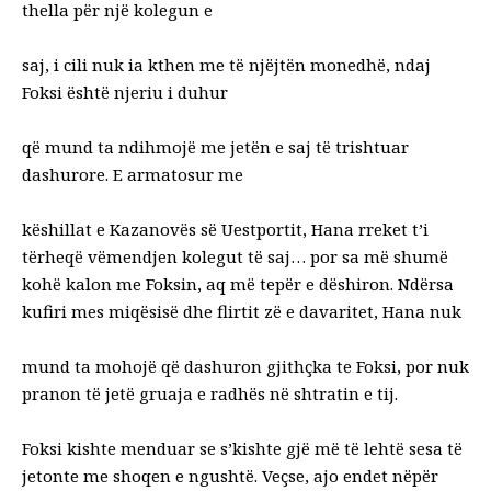
thella për një kolegun e
saj, i cili nuk ia kthen me të njëjtën monedhë, ndaj
Foksi është njeriu i duhur
që mund ta ndihmojë me jetën e saj të trishtuar
dashurore. E armatosur me
këshillat e Kazanovës së Uestportit, Hana rreket t’i
tërheqë vëmendjen kolegut të saj… por sa më shumë
kohë kalon me Foksin, aq më tepër e dëshiron. Ndërsa
kufiri mes miqësisë dhe flirtit zë e davaritet, Hana nuk
mund ta mohojë që dashuron gjithçka te Foksi, por nuk
pranon të jetë
gruaja e radhës në shtratin e tij.
Foksi kishte menduar se s’kishte gjë më të lehtë sesa të
jetonte me shoqen e
ngushtë. Veçse, ajo endet nëpër