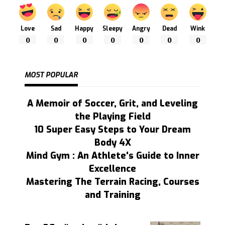
Love
Sad
Happy
Sleepy
Angry
Dead
Wink
0
0
0
0
0
0
0
MOST POPULAR
A Memoir of Soccer, Grit, and Leveling
the Playing Field
10 Super Easy Steps to Your Dream
Body 4X
Mind Gym : An Athlete's Guide to Inner
Excellence
Mastering The Terrain Racing, Courses
and Training