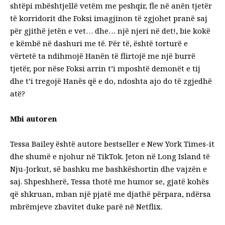
shtëpi mbështjellë vetëm me peshqir, fle në anën tjetër
të korridorit dhe Foksi imagjinon të zgjohet pranë saj
për gjithë jetën e vet… dhe… një njeri në det!, bie kokë
e këmbë në dashuri me të. Për të, është torturë e
vërtetë ta ndihmojë Hanën të flirtojë me një burrë
tjetër, por nëse Foksi arrin t’i mposhtë demonët e tij
dhe t’i tregojë Hanës që e do, ndoshta ajo do të zgjedhë
atë?
Mbi autoren
Tessa Bailey është autore bestseller e New York Times-it
dhe shumë e njohur
në TikTok. Jeton në Long Island të
Nju-Jorkut, së bashku me bashkëshortin dhe vajzën e
saj. Shpeshherë, Tessa thotë me humor se, gjatë kohës
që shkruan, mban një pjatë me djathë përpara, ndërsa
mbrëmjeve zbavitet duke parë në Netflix.