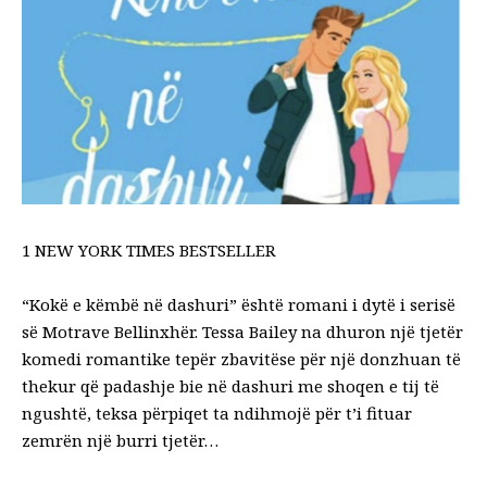
1 NEW YORK TIMES BESTSELLER
“Kokë e këmbë në dashuri” është romani i dytë i serisë
së Motrave Bellinxhër. Tessa Bailey na dhuron një tjetër
komedi romantike tepër zbavitëse për një donzhuan të
thekur që padashje bie në dashuri me shoqen
e tij të
ngushtë, teksa përpiqet ta ndihmojë për t’i fituar
zemrën një burri tjetër…