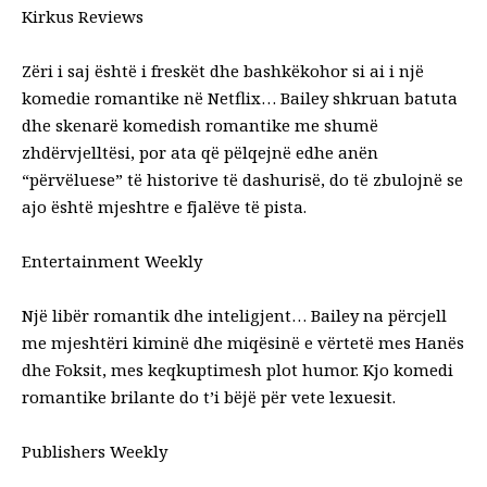
Kirkus Reviews
Zëri i saj është i freskët dhe bashkëkohor si ai i një
komedie romantike në
Netflix… Bailey shkruan batuta
dhe skenarë komedish romantike me shumë
zhdërvjelltësi, por ata që pëlqejnë edhe anën
“përvëluese” të historive të dashurisë, do të zbulojnë se
ajo është mjeshtre e fjalëve të pista.
Entertainment Weekly
Një libër romantik dhe inteligjent… Bailey na përcjell
me mjeshtëri kiminë
dhe miqësinë e vërtetë mes Hanës
dhe Foksit, mes keqkuptimesh plot humor. Kjo komedi
romantike brilante do t’i bëjë për vete lexuesit.
Publishers Weekly