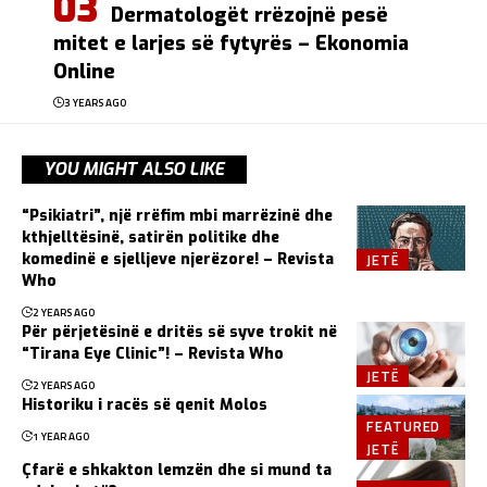
Dermatologët rrëzojnë pesë
mitet e larjes së fytyrës – Ekonomia
Online
3 YEARS AGO
YOU MIGHT ALSO LIKE
“Psikiatri”, një rrëfim mbi marrëzinë dhe
kthjelltësinë, satirën politike dhe
JETË
komedinë e sjelljeve njerëzore! – Revista
Who
2 YEARS AGO
Për përjetësinë e dritës së syve trokit në
“Tirana Eye Clinic”! – Revista Who
JETË
2 YEARS AGO
Historiku i racës së qenit Molos
FEATURED
1 YEAR AGO
JETË
Çfarë e shkakton lemzën dhe si mund ta