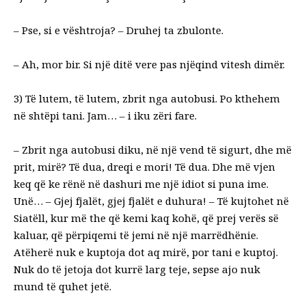
– Pse, si e vështroja? – Druhej ta zbulonte.
– Ah, mor bir. Si një ditë vere pas njëqind vitesh dimër.
3) Të lutem, të lutem, zbrit nga autobusi. Po kthehem
në shtëpi tani.
Jam… – i iku zëri fare.
– Zbrit nga autobusi diku, në një vend të
sigurt, dhe më
prit, mirë? Të dua, dreqi e mori! Të dua. Dhe më vjen
keq që ke rënë në dashuri me një idiot si puna ime.
Unë… – Gjej
fjalët, gjej fjalët e duhura! – Të kujtohet në
Siatëll, kur më the që kemi
kaq kohë, që prej verës së
kaluar, që përpiqemi të jemi në një
marrëdhënie.
Atëherë nuk e kuptoja dot aq mirë, por tani e kuptoj.
Nuk do të jetoja dot kurrë larg teje, sepse ajo nuk
mund të quhet jetë.