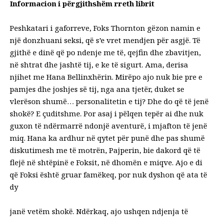
Informacion i përgjithshëm rreth librit
Peshkatari i gaforreve, Foks Thornton gëzon namin e
një donzhuani seksi, që s’e vret mendjen për asgjë. Të
gjithë e dinë që po ndenje me të, qejfin dhe zbavitjen,
në shtrat dhe jashtë tij, e ke të sigurt. Ama, derisa
njihet me Hana Bellinxhërin. Mirëpo ajo nuk bie pre e
pamjes dhe joshjes së tij, nga ana
tjetër, duket se
vlerëson shumë… personalitetin e tij? Dhe do që të jenë
shokë? E çuditshme. Por asaj i pëlqen tepër ai dhe nuk
guxon të ndërmarrë ndonjë aventurë, i mjafton të jenë
miq. Hana ka ardhur në qytet për punë dhe pas shumë
diskutimesh me të motrën, Pajperin, bie dakord që të
flejë në shtëpinë e Foksit, në dhomën e miqve. Ajo e di
që Foksi është gruar famëkeq, por nuk dyshon që ata të
dy
janë vetëm shokë. Ndërkaq, ajo ushqen ndjenja të