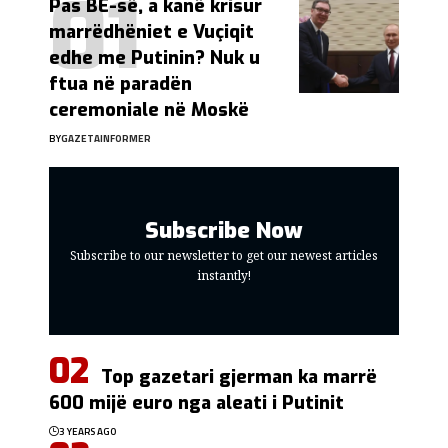
Pas BE-së, a kanë krisur
marrëdhëniet e Vuçiqit
edhe me Putinin? Nuk u
ftua në paradën
ceremoniale në Moskë
BY
GAZETAINFORMER
Subscribe Now
Subscribe to our newsletter to get our newest articles
instantly!
Top gazetari gjerman ka marrë
600 mijë euro nga aleati i Putinit
3 YEARS AGO