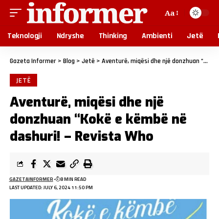
Aa
Teknologji
Ndryshe
Thinking
Ambienti
Jetë
Gazeta Informer
>
Blog
>
Jetë
>
Aventurë, miqësi dhe një donzhuan “Kokë e këmbë në dashuri! – Revista Who
JETË
Aventurë, miqësi dhe një
donzhuan “Kokë e këmbë në
dashuri! – Revista Who
GAZETAINFORMER
8 MIN READ
LAST UPDATED: JULY 6, 2024 11:50 PM