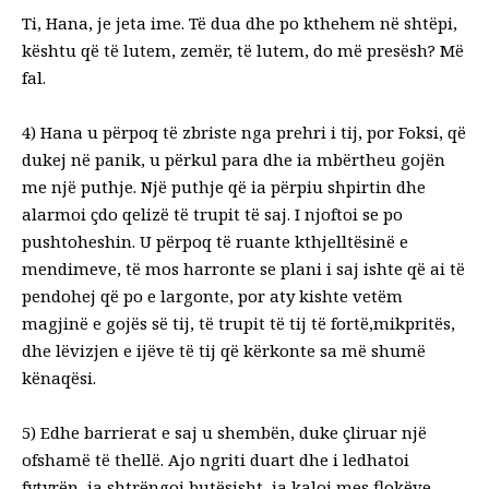
Ti, Hana, je jeta ime. Të dua dhe po kthehem në shtëpi,
kështu që të
lutem, zemër, të lutem, do më presësh? Më
fal.
4) Hana u përpoq të zbriste nga prehri i tij, por Foksi, që
dukej në
panik, u përkul para dhe ia mbërtheu gojën
me një puthje. Një puthje
që ia përpiu shpirtin dhe
alarmoi çdo qelizë të trupit të saj. I njoftoi se
po
pushtoheshin. U përpoq të ruante kthjelltësinë e
mendimeve, të mos harronte se plani i saj ishte që ai të
pendohej që po e largonte, por aty kishte vetëm
magjinë e gojës së tij, të trupit të tij të fortë,mikpritës,
dhe lëvizjen e ijëve të tij që kërkonte sa më shumë
kënaqësi.
5) Edhe barrierat e saj u shembën, duke çliruar një
ofshamë të thellë.
Ajo ngriti duart dhe i ledhatoi
fytyrën, ia shtrëngoi butësisht, ia kaloi mes flokëve