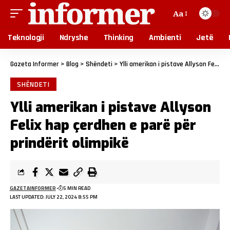
Aa
Teknologji
Ndryshe
Thinking
Ambienti
Jetë
Gazeta Informer
>
Blog
>
Shëndeti
>
Ylli amerikan i pistave Allyson Felix hap çerdhen e parë për prindërit olimpikë
SHËNDETI
Ylli amerikan i pistave Allyson
Felix hap çerdhen e parë për
prindërit olimpikë
GAZETAINFORMER
5 MIN READ
LAST UPDATED: JULY 22, 2024 8:55 PM