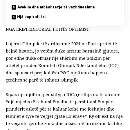
Avokim dhe mbështetje të vazhdueshme
Një kapitull i ri
NGA EKIPI EDITORIAL I DITËS OPTIMIST
Lojërat Olimpike të ardhshme 2024 në Paris pritet të
bëjnë histori, jo vetëm
duke arritur barazinë gjinore
,
por edhe duke ofruar një shërbim me ndikim për
atletët prindër. Komiteti Olimpik Ndërkombëtar (IOC)
dhe sponsori prej kohësh P&G njoftuan hapjen e
çerdhes së parë të Fshatit Olimpik.
Sipas
një njoftim për shtyp i IOC
, çerdhja do të ofronte
“një mjedis të rehatshëm dhe të përshtatshëm për
prindërit atletë për të kaluar kohë me foshnjat dhe
fëmijët e tyre të vegjël gjatë Lojërave”. Ky objekt ka një
të veçantë
çerdhe
zona dhe aksesi në furnizime kritike