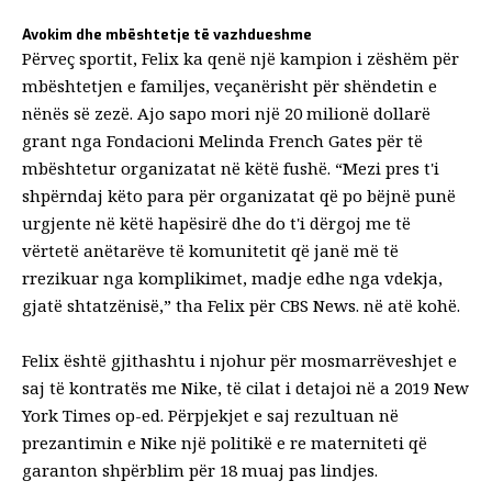
Avokim dhe mbështetje të vazhdueshme
Përveç sportit, Felix ka qenë një kampion i zëshëm për
mbështetjen e familjes, veçanërisht për shëndetin e
nënës së zezë. Ajo sapo mori një
20 milionë dollarë
grant nga Fondacioni Melinda French Gates
për të
mbështetur organizatat në këtë fushë. “Mezi pres t'i
shpërndaj këto para për organizatat që po bëjnë punë
urgjente në këtë hapësirë ​​dhe do t'i dërgoj me të
vërtetë anëtarëve të komunitetit që janë më të
rrezikuar nga komplikimet, madje edhe nga vdekja,
gjatë shtatzënisë,” tha Felix për CBS News. në atë kohë.
Felix është gjithashtu i njohur për mosmarrëveshjet e
saj të kontratës me Nike, të cilat i detajoi në a
2019 New
York Times op-ed
. Përpjekjet e saj rezultuan në
prezantimin e Nike
një politikë e re materniteti
që
garanton shpërblim për
18 muaj pas lindjes
.