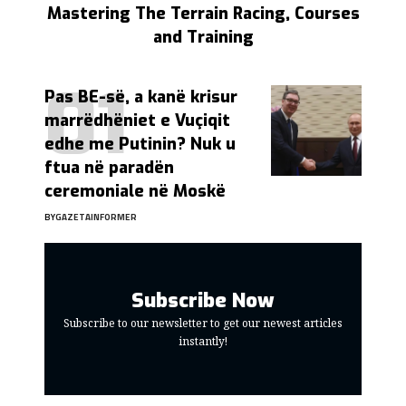
Mastering The Terrain Racing, Courses
and Training
Pas BE-së, a kanë krisur
marrëdhëniet e Vuçiqit
edhe me Putinin? Nuk u
ftua në paradën
ceremoniale në Moskë
BY
GAZETAINFORMER
Subscribe Now
Subscribe to our newsletter to get our newest articles
instantly!