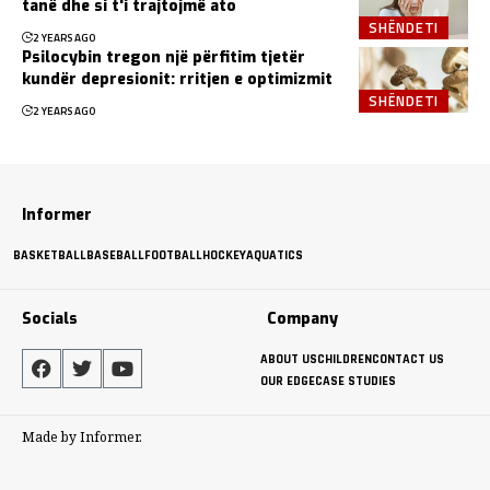
tanë dhe si t'i trajtojmë ato
SHËNDETI
2 YEARS AGO
Psilocybin tregon një përfitim tjetër
kundër depresionit: rritjen e optimizmit
SHËNDETI
2 YEARS AGO
Informer
BASKETBALL
BASEBALL
FOOTBALL
HOCKEY
AQUATICS
Socials
Company
ABOUT US
CHILDREN
CONTACT US
OUR EDGE
CASE STUDIES
Made by Informer.