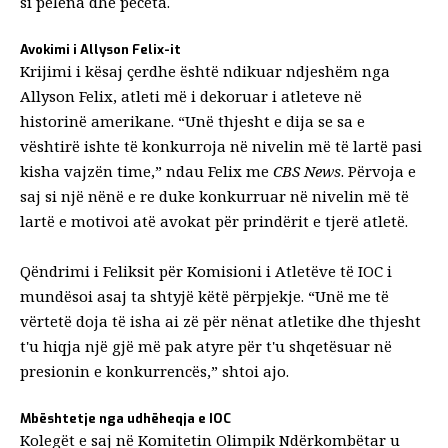
si pelena dhe peceta.
Avokimi i Allyson Felix-it
Krijimi i kësaj çerdhe është ndikuar ndjeshëm nga
Allyson Felix
, atleti më i dekoruar i atleteve në
historinë amerikane. “Unë thjesht e dija se sa e
vështirë ishte të konkurroja në nivelin më të lartë pasi
kisha vajzën time,” ndau Felix me
CBS News
. Përvoja e
saj si një nënë e re duke konkurruar në nivelin më të
lartë e motivoi atë
avokat për prindërit e tjerë atletë
.
Qëndrimi i Feliksit për
Komisioni i Atletëve të IOC
i
mundësoi asaj ta shtyjë këtë përpjekje. “Unë me të
vërtetë doja të isha ai zë për nënat atletike dhe thjesht
t'u hiqja një gjë më pak atyre për t'u shqetësuar në
presionin e konkurrencës,” shtoi ajo.
Mbështetje nga udhëheqja e IOC
Kolegët e saj në Komitetin Olimpik Ndërkombëtar u