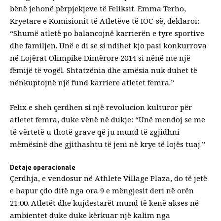
bënë jehonë përpjekjeve të Feliksit. Emma Terho,
Kryetare e Komisionit të Atletëve të IOC-së, deklaroi:
“Shumë atletë po balancojnë karrierën e tyre sportive
dhe familjen. Unë e di se si ndihet kjo pasi konkurrova
në Lojërat Olimpike Dimërore 2014 si nënë me një
fëmijë të vogël. Shtatzënia dhe amësia nuk duhet të
nënkuptojnë një fund karriere
atletet femra
.”
Felix e sheh çerdhen si një revolucion kulturor për
atletet femra, duke vënë në dukje: “Unë mendoj se me
të vërtetë u thotë grave që ju mund të zgjidhni
mëmësinë dhe gjithashtu të jeni në krye të lojës tuaj.”
Detaje operacionale
Çerdhja, e vendosur në Athlete Village Plaza, do të jetë
e hapur çdo ditë nga ora 9 e mëngjesit deri në orën
21:00. Atletët dhe kujdestarët mund të kenë akses në
ambientet duke
duke kërkuar një kalim
nga