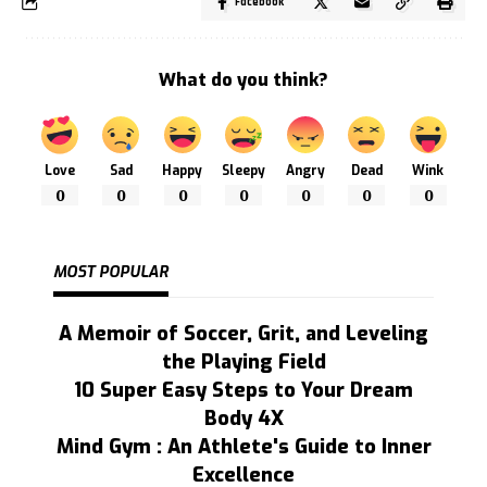
Facebook
What do you think?
Love
Sad
Happy
Sleepy
Angry
Dead
Wink
0
0
0
0
0
0
0
MOST POPULAR
A Memoir of Soccer, Grit, and Leveling
the Playing Field
10 Super Easy Steps to Your Dream
Body 4X
Mind Gym : An Athlete's Guide to Inner
Excellence