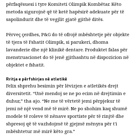
përfaqësuesi i tyre Komiteti Olimpik Kombëtar. Këto
metoda sigurojnë që të ketë hapësirë ​​adekuate për të
sapolindurit dhe të vegjlit gjatë gjithë ditës.
Përveç çerdhes, P&G do të ofrojë mbështetje për objekte
të tjera të Fshatit Olimpik, si parukeri, dhoma
lavanderie dhe një klinikë dentare. Produktet falas për
menstruacionet do të jenë gjithashtu në dispozicion në
objektet e fshatit.
Rritja e përfshirjes në atletikë
Felix shprehu besimin për lëvizjen e atletikës drejt
diversitetit. “Unë mendoj se ne po ecim në drejtimin e
duhur,” tha ajo. “Ne me të vërtetë jemi përpjekur të
jemi në një vend më të mirë. Ne po shohim kaq shumë
modele të roleve të nënave sportiste për të rinjtë dhe
shpresoj që të vazhdojmë të gjejmë mënyra për t'i
mbështetur më mirë këto gra.”