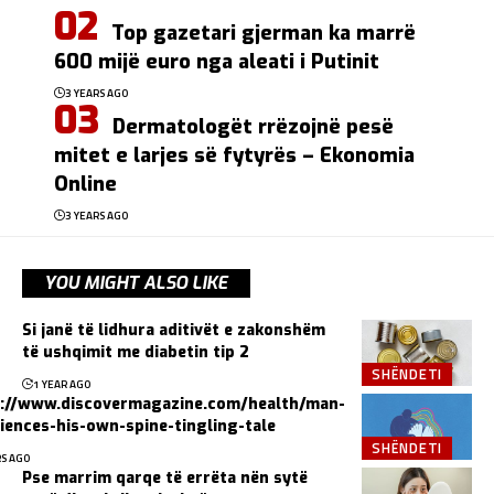
Top gazetari gjerman ka marrë
600 mijë euro nga aleati i Putinit
3 YEARS AGO
Dermatologët rrëzojnë pesë
mitet e larjes së fytyrës – Ekonomia
Online
3 YEARS AGO
YOU MIGHT ALSO LIKE
Si janë të lidhura aditivët e zakonshëm
të ushqimit me diabetin tip 2
SHËNDETI
1 YEAR AGO
s://www.discovermagazine.com/health/man-
iences-his-own-spine-tingling-tale
SHËNDETI
RS AGO
Pse marrim qarqe të errëta nën sytë